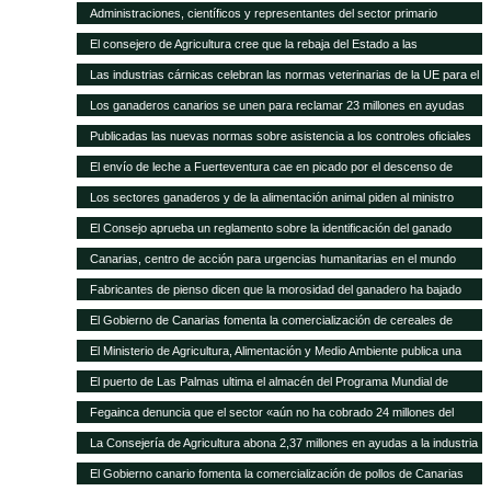
asamblea general
Administraciones, científicos y representantes del sector primario
trabajan en el Plan Forrajero de Canarias
El consejero de Agricultura cree que la rebaja del Estado a las
subvenciones al transporte aleja a los agricultores canarios de España y
Las industrias cárnicas celebran las normas veterinarias de la UE para el
de Europa
porcino
Los ganaderos canarios se unen para reclamar 23 millones en ayudas
atrasadas
Publicadas las nuevas normas sobre asistencia a los controles oficiales
en mataderos de aves y conejos
El envío de leche a Fuerteventura cae en picado por el descenso de
cabras
Los sectores ganaderos y de la alimentación animal piden al ministro
Montoro que el IVA reducido no suba del 10 al 21%
El Consejo aprueba un reglamento sobre la identificación del ganado
vacuno
Canarias, centro de acción para urgencias humanitarias en el mundo
Fabricantes de pienso dicen que la morosidad del ganadero ha bajado
sensiblemente
El Gobierno de Canarias fomenta la comercialización de cereales de
variedades tradicionales de Canarias
El Ministerio de Agricultura, Alimentación y Medio Ambiente publica una
nueva convocatoria de subvenciones para proyectos de investigación
El puerto de Las Palmas ultima el almacén del Programa Mundial de
aplicada al sector ganadero por 6,3 millones de euros
Alimentos
Fegainca denuncia que el sector «aún no ha cobrado 24 millones del
POSEI 2013»
La Consejería de Agricultura abona 2,37 millones en ayudas a la industria
láctea y queserías artesanales
El Gobierno canario fomenta la comercialización de pollos de Canarias