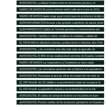
de las buenas perspectivas de producción
AGRODIGITAL La difusa frontera entre la circovirosis porcina y el
complejo respiratorio porcino
DIARIO DE AVISOS El sector primario isleño salió de la crisis en 2012,
cuando creció el 8%
DIARIO DE AVISOS Agate exige igual control para los productos locales y
los de fuera
AGROINFORMACIÓN Acusan a las grandes superficies de pactar poner
el pollo un 20% más barato como reclamo
EUROPAPRESS El Cabildo de Tenerife garantiza el mantenimiento del
Matadero y prevé una inversión de 500.000 euros en tres años
AGRODIGITAL Científicos chinos modifican la cantidad y calidad de
almidón del maíz
EL DÍA El REA no afectará a precios, producciones e industria, dice Ortiz
AGRODIGITAL ¿Va a sembrar este año más maíz el agricultor de
EEUU?
AGRODIGITAL El 96% de las explotaciones porcinas de España cumplen
la normativa de bienestar
DIARIO DE AVISOS La cooperativa La Candelaria se hace cargo
provisionalmente de Teisol
AGRODIGITAL Las normativas generan más problema a los ganaderos
que los precios de los cereales según la FNSEA
AGRODIGITAL Revisadas al alza las cifras de producción de maíz en
Argentina
EL DÍA Tenerife Sur El Cabildo y el ayuntamiento tratan de recuperar la
quesería
EL DÍA Tenerife La ganadería repunta y se profesionaliza en la Isla
AGRODIGITAL El cultivo de cereal de invierno se encuentra en buen
estado a pesar de las menores precipitaciones caídas
AGRODIGITAL Precios medios de los productos ganaderos en España a