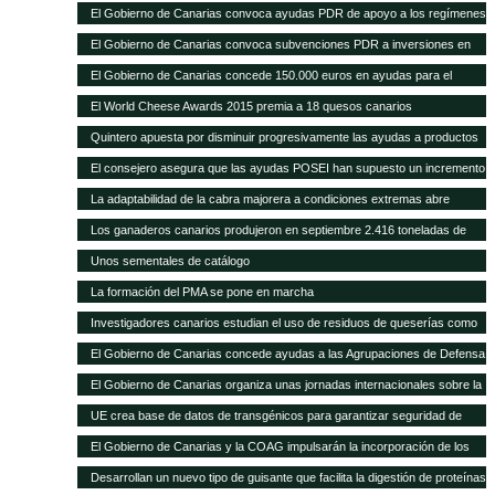
con 1.297 novillas de otras ganaderías, a través de ayudas POSEI
El Gobierno de Canarias convoca ayudas PDR de apoyo a los regímenes
de calidad por valor de 353.000 euros
El Gobierno de Canarias convoca subvenciones PDR a inversiones en
explotaciones agrarias por 11 millones de euros
El Gobierno de Canarias concede 150.000 euros en ayudas para el
fomento de razas ganaderas autóctonas
El World Cheese Awards 2015 premia a 18 quesos canarios
Quintero apuesta por disminuir progresivamente las ayudas a productos
importados en favor de las producciones locales
El consejero asegura que las ayudas POSEI han supuesto un incremento
del empleo y del asociacionismo
La adaptabilidad de la cabra majorera a condiciones extremas abre
nuevas vías de intercambio para el caprino canario
Los ganaderos canarios produjeron en septiembre 2.416 toneladas de
leche
Unos sementales de catálogo
La formación del PMA se pone en marcha
Investigadores canarios estudian el uso de residuos de queserías como
alimento para el caprino
El Gobierno de Canarias concede ayudas a las Agrupaciones de Defensa
Sanitaria Ganadera por valor de 300.000 euros
El Gobierno de Canarias organiza unas jornadas internacionales sobre la
ganadería como herramienta para el desarrollo en zonas áridas
UE crea base de datos de transgénicos para garantizar seguridad de
piensos
El Gobierno de Canarias y la COAG impulsarán la incorporación de los
jóvenes en el sector primario
Desarrollan un nuevo tipo de guisante que facilita la digestión de proteínas