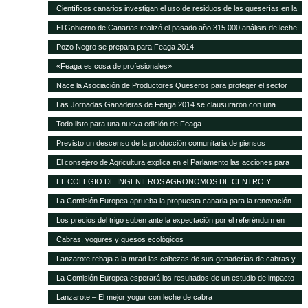
Científicos canarios investigan el uso de residuos de las queserías en la
alimentación de ganado caprino
El Gobierno de Canarias realizó el pasado año 315.000 análisis de leche
y quesos de las Islas
Pozo Negro se prepara para Feaga 2014
«Feaga es cosa de profesionales»
Nace la Asociación de Productores Queseros para proteger el sector
Las Jornadas Ganaderas de Feaga 2014 se clausuraron con una
reivindicación al respeto del reglamento europeo sobre el POSEI
Todo listo para una nueva edición de Feaga
Previsto un descenso de la producción comunitaria de piensos
compuestos en 2014
El consejero de Agricultura explica en el Parlamento las acciones para
mejorar la situación de la ganadería canaria
EL COLEGIO DE INGENIEROS AGRONOMOS DE CENTRO Y
CANARIAS ofrece una sesión gratuita sobre Bioseguridad y gestión de
La Comisión Europea aprueba la propuesta canaria para la renovación
las explotaciones en ganadería
del AIEM
Los precios del trigo suben ante la expectación por el referéndum en
Crimea
Cabras, yogures y quesos ecológicos
Lanzarote rebaja a la mitad las cabezas de sus ganaderías de cabras y
ovejas Las exigencias de Europa para conceder las ayudas deja unas
La Comisión Europea esperará los resultados de un estudio de impacto
12.000 cabezas caprinas y casi 4.000 ovinas
para modificar el POSEI
Lanzarote – El mejor yogur con leche de cabra