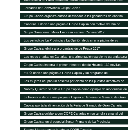
alumnos de Hecansa
Jornadas de Convivencia Grupo Capisa
Grupo Capisa organiza cursos destinados a los ganaderos de caprino
Canarias 7 dedica una página a Grupo Capisa con motivo del Día de
Canarias
Grupo Ganaderos, Mejor Empresa Familiar Canaria 2017
Los periódicos La Provincia y La Opinión dedican una página de su
suplemento de Sector Primario a Grupo Capisa
Grupo Capisa felicita a la organización de Feaga 2017
Las reses criadas en Canarias, una alimentación excelente garantía para
el consumidor local
Grupo Capisa importa el primer trimestre desde Holanda 132 novillas
frisonas de alta productividad
El Día dedica una página a Grupo Capisa y su programa de
Responsabilidad Social
Las mujeres ocupan un sesenta por ciento de los puestos directivos de
Grupo Capisa
Narvay Quintero señala a Grupo Capisa como ejemplo de modernización
e innovación en el Sector
La Provincia dedica una página a Capisa en la Feria de Ganado de Gran
Canaria
Capisa aporta la alimentación de la Feria de Ganado de Gran Canaria
Grupo Capisa colabora con COPE Canarias en su tertulia semanal del
Sector Primario
Grupo Capisa, en el especial Sector Primario de La Provincia
Samuel Marrero entrevistado en COPE Canarias