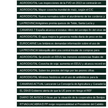
16 de enero de 2013
AGRODIGITAL Las inspecciones de la FVO en 2013 se centrarán en
seguridad alimentaria y bienestar en el transporte
AGRODIGITAL Mayor cosecha mundial de maíz, según el CIC
AGRODIGITAL Nueva normativa sobre el aturdimiento de los corderos y
cabritos
LA PROVINCIA Agüimes premia quesos de Telde, Santa Lucía y
Valsequillo en la cata insular
CANARIAS 7 España alcanza el estatus «libre del serotipo 8» del virus de
la lengua azul
AGRODIGITAL El agua mejora la ganancia media diaria de peso en los
terneros
EUROCARNE Los británicos demandan información sobre el uso de
transgénicos en la alimentación animal
LA PROVINCIA Valsequillo abre una central insular de compras para
abaratar productos agrícolas
AGRODIGITAL Se prevén en EEUU las menores existencias finales de
maíz de los últimos 17 años
AGRODIGITAL Cosecha de soja: aumenta en EEUU y alcanza record en
Brasil
AGRODIGITAL Suben los precios del trigo por las peores cifras
publicadas por el USDA
AGRODIGITAL Mínimos históricos en el uso de antibióticos para la
ganadería en Holanda
CANARIAS ACTUAL Lanzarote La Consejería de Agricultura y Ganadería
del Cabildo tramitará las subvenciones de 2013 del Gobierno regional
EL DÍA El Gobierno alerta de que la UE pone en riesgo el REF
destinadas al sector agrícola y ganadero de la isla
DIARIO DE AVISOS Críticas por la situación de la cooperativa de Benijos
RTVAGUACABRA El PP exige responsabilidad al Presidente del Cabildo