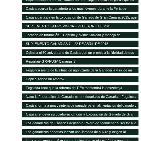
Capisa acerca la ganadería a los más jóvenes durante la Feria de
Ganado Selecto 2015
Capisa participa en la Exposición de Ganado de Gran Canaria 2015, que
contará con mil cabezas selectas de la isla
SUPLEMENTO LA PROVINCIA – 29 DE ABRIL DE 2015
Jornada de formación – Caprino y ovino: Sanidad y manejo de
alimentación
SUPLEMENTO CANARIAS 7 – 22 DE ABRIL DE 2015
Culmina el 50 aniversario de Capisa con un premio a la fidelidad de sus
clientes
Reportaje GRAFUSA Canarias 7
Fegainca alerta de la situación agonizante de la Ganadería y exige un
reparto más justo del Posei
Capisa sortea un Amarok
Fegainca cree que la reforma del REA mantendrá la desventaja
competitiva de la producción ganadera canaria
Nace la Federación de Ganaderos e Industriales de Canarias, Fegainca,
que por vez primera aglutina los intereses del sector en el Archipiélago
Capisa forma a una veintena de ganaderos en alimentación del ganado y
manejo de explotaciones
Capisa renueva su colaboración con la Exposición de Ganado de Gran
Canaria en su edición 2013
Los ganaderos de Canarias acusan a Rivero de “condenar al sector a la
desaparición con su desprecio”
Los ganaderos canarios lanzan una llamada de auxilio y exigen al
Gobierno que abone la ayuda de Estado del Posei
Lanzarote acoge mañana una reunión de ganaderos, fabricantes de