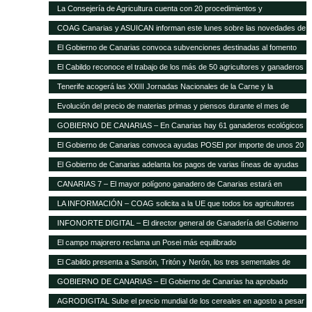
La Consejería de Agricultura cuenta con 20 procedimientos y
servicios»on-line»
COAG Canarias y ASUICAN informan este lunes sobre las novedades de
la Ley de la Cadena Alimentaria
El Gobierno de Canarias convoca subvenciones destinadas al fomento
de razas ganaderas autóctonas
El Cabildo reconoce el trabajo de los más de 50 agricultores y ganaderos
Tenerife acogerá las XXIII Jornadas Nacionales de la Carne y la
Seguridad Alimentaria de AVESA
Evolución del precio de materias primas y piensos durante el mes de
enero
GOBIERNO DE CANARIAS – En Canarias hay 61 ganaderos ecológicos
El Gobierno de Canarias convoca ayudas POSEI por importe de unos 20
millones de euros
El Gobierno de Canarias adelanta los pagos de varias líneas de ayudas
del POSEI ganadero
CANARIAS 7 – El mayor polígono ganadero de Canarias estará en
Corralillos
LA INFORMACIÓN – COAG solicita a la UE que todos los agricultores
tengan el mismo porcentaje de financiación en el POSEI
INFONORTE DIGITAL – El director general de Ganadería del Gobierno
de Canarias visita La Aldea
El campo majorero reclama un Posei más equilibrado
El Cabildo presenta a Sansón, Tritón y Nerón, los tres sementales de
cochino negro
GOBIERNO DE CANARIAS – El Gobierno de Canarias ha aprobado
medidas que suponen 20 millones extra en ayudas a la agricultura y
AGRODIGITAL Sube el precio mundial de los cereales en agosto a pesar
ganadería