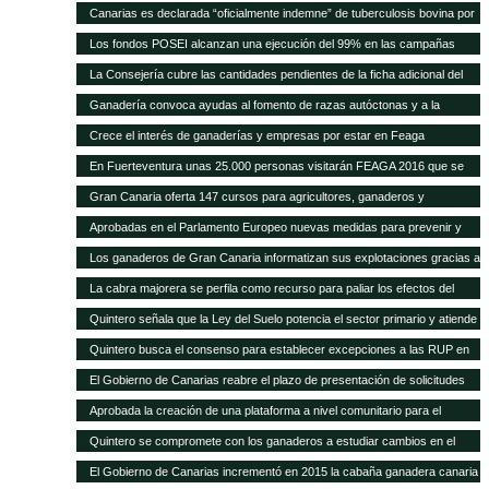
Quintero analiza con el Ministerio la mejor forma de abono de la campaña
a la cabaña existente
Canarias es declarada “oficialmente indemne” de tuberculosis bovina por
explicó que este plan permitirá a los ganaderos de la isla depender menos
2011, después de que se pague la cantidad relativa a 2015
la UE El consejero, Narvay Quintero, y el director de Ganadería, David de
de la importación de insumos
Los fondos POSEI alcanzan una ejecución del 99% en las campañas
Vera, informaron hoy en rueda de prensa de las actuaciones
2014 y 2015 Quintero destaca en el Parlamento que la Consejería de
La Consejería cubre las cantidades pendientes de la ficha adicional del
desarrolladas por este departamento para alcanzar este logro
Agricultura del Gobierno de Canarias ha recibido felicitaciones por parte
POSEI de 2014 tras incrementar la dotación presupuestaria propia El
Ganadería convoca ayudas al fomento de razas autóctonas y a la
de la UE por estas cifras y la positiva repercusión del programa en el
consejero de Agricultura, Ganadería, Pesca y Aguas, Narvay Quintero,
producción y comercialización de productos de la apicultura
sector primario canario
Crece el interés de ganaderías y empresas por estar en Feaga
espera que las transferencias acordadas con el Estado se cumplan para
empezar a convocar las ayudas de 2015
En Fuerteventura unas 25.000 personas visitarán FEAGA 2016 que se
celebra del 21 al 24 de abril
Gran Canaria oferta 147 cursos para agricultores, ganaderos y
pescadores
Aprobadas en el Parlamento Europeo nuevas medidas para prevenir y
frenar las enfermedades animales
Los ganaderos de Gran Canaria informatizan sus explotaciones gracias a
una pionera aplicación gratuita del Cabildo
La cabra majorera se perfila como recurso para paliar los efectos del
cambio climático
Quintero señala que la Ley del Suelo potencia el sector primario y atiende
sus demandas
Quintero busca el consenso para establecer excepciones a las RUP en
los tratados internacionales
El Gobierno de Canarias reabre el plazo de presentación de solicitudes
para acogerse a las subvenciones a inversiones del PDR
Aprobada la creación de una plataforma a nivel comunitario para el
fomento del bienestar animal
Quintero se compromete con los ganaderos a estudiar cambios en el
POSEI
El Gobierno de Canarias incrementó en 2015 la cabaña ganadera canaria