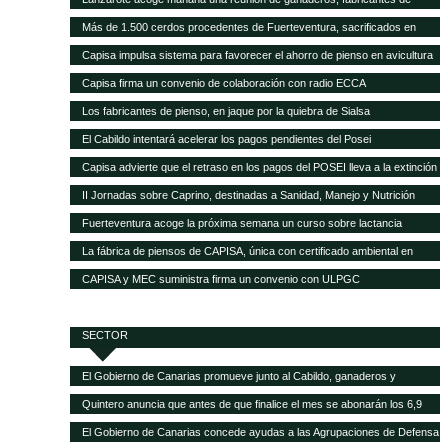
pienso y empresas transformadoras de leche para analizar la crisis del
Más de 1.500 cerdos procedentes de Fuerteventura, sacrificados en
sector
Gran Canaria por la mala gestión del matadero insular
Capisa impulsa sistema para favorecer el ahorro de pienso en avicultura
Capisa firma un convenio de colaboración con radio ECCA
Los fabricantes de pienso, en jaque por la quiebra de Sialsa
El Cabildo intentará acelerar los pagos pendientes del Posei
Capisa advierte que el retraso en los pagos del POSEI lleva a la extinción
al sector ganadero
II Jornadas sobre Caprino, destinadas a Sanidad, Manejo y Nutrición
Fuerteventura acoge la próxima semana un curso sobre lactancia
artificial en el sector caprino
La fábrica de piensos de CAPISA, única con certificado ambiental en
Canarias
CAPISA y MEC suministra firma un convenio con ULPGC
SECTOR
El Gobierno de Canarias promueve junto al Cabildo, ganaderos y
queseros de Tenerife el fomento de la producción local de forrajes
Quintero anuncia que antes de que finalice el mes se abonarán los 6,9
millones del POSEI adicional de la campaña 2015
El Gobierno de Canarias concede ayudas a las Agrupaciones de Defensa