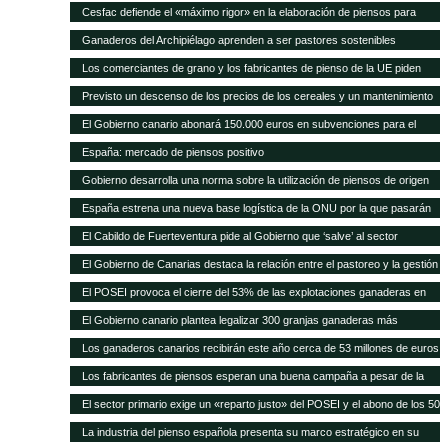
Cesfac defiende el «máximo rigor» en la elaboración de piensos para
animales
Ganaderos del Archipiélago aprenden a ser pastores sostenibles
Los comerciantes de grano y los fabricantes de pienso de la UE piden
celeridad en la aprobación de 8 cultivos MG
Previsto un descenso de los precios de los cereales y un mantenimiento
de los precios de la carne en los próximos 10 años según FAO/OCDE
El Gobierno canario abonará 150.000 euros en subvenciones para el
fomento de razas autóctonas
España: mercado de piensos positivo
Gobierno desarrolla una norma sobre la utilización de piensos de origen
animal
España estrena una nueva base logística de la ONU por la que pasarán
75.000 toneladas de ayuda para África al año
El Cabildo de Fuerteventura pide al Gobierno que ‘salve’ al sector
ganadero del hundimiento
El Gobierno de Canarias destaca la relación entre el pastoreo y la gestión
medioambiental
El POSEI provoca el cierre del 53% de las explotaciones ganaderas en
cuatro años
El Gobierno canario plantea legalizar 300 granjas ganaderas más
Los ganaderos canarios recibirán este año cerca de 53 millones de euros
en ayudas POSEI
Los fabricantes de piensos esperan una buena campaña a pesar de la
sequía en España
El sector primario exige un «reparto justo» del POSEI y el abono de los 50
millones adeudados
La industria del pienso española presenta su marco estratégico en su