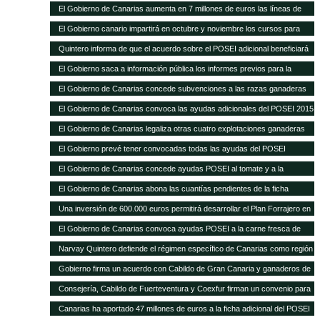
Sanitaria Ganadera por 300.000 euros
El Gobierno de Canarias aumenta en 7 millones de euros las líneas de
ayudas a comercialización y producción agrícola y ganadera
El Gobierno canario impartirá en octubre y noviembre los cursos para
obtener el certificado obligatorio para transporte animal
Quintero informa de que el acuerdo sobre el POSEI adicional beneficiará
a unos 4.800 agricultores y ganaderos de las Islas
El Gobierno saca a información pública los informes previos para la
legalización de otras 28 explotaciones ganaderas
El Gobierno de Canarias concede subvenciones a las razas ganaderas
autóctonas por importe de casi 200.000 euros
El Gobierno de Canarias convoca las ayudas adicionales del POSEI 2015
El Gobierno de Canarias legaliza otras cuatro explotaciones ganaderas
El Gobierno prevé tener convocadas todas las ayudas del POSEI
adicional, excepto 2011, antes de que termine el año
El Gobierno de Canarias concede ayudas POSEI al tomate y a la
industria láctea que emplea leche local por 3,7 millones de euros
El Gobierno de Canarias abona las cuantías pendientes de la ficha
adicional del POSEI 2014
Una inversión de 600.000 euros permitirá desarrollar el Plan Forrajero en
la isla de La Palma
El Gobierno de Canarias convoca ayudas POSEI a la carne fresca de
origen local por 2,28 millones de euros
Narvay Quintero defiende el régimen específico de Canarias como región
ultraperiférica en la estrategia española de negociación de la Política
Gobierno firma un acuerdo con Cabildo de Gran Canaria y ganaderos de
Agraria Común El consejero de Agricultura del Gobierno de Canarias
la isla para aumentar la producción de forraje para el ganado El consejero
Consejería, Cabildo de Fuerteventura y Coexfur firman un convenio para
participó ayer en Madrid en la Conferencia Sectorial de Agricultura y
de Agricultura, Ganadería, Pesca y Aguas, Narvay Quintero, explicó que
poner en marcha el Plan Forrajero con un presupuesto de 600.000 euros
Desarrollo Rural
Canarias ha aportado 47 millones de euros a la ficha adicional del POSEI
este plan quiere dar estabilidad a los ganaderos y una mejor alimentación
El consejero de Agricultura, Ganadería, Pesca y Aguas, Narvay Quintero,