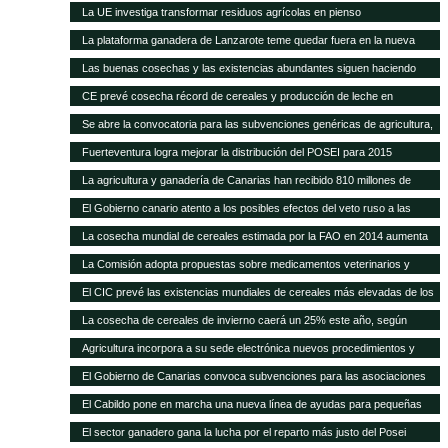
carne del 40% en 20 años
La UE investiga transformar residuos agrícolas en pienso
La plataforma ganadera de Lanzarote teme quedar fuera en la nueva
revisión del Posei
Las buenas cosechas y las existencias abundantes siguen haciendo
bajar los precios internacionales de los alimentos
CE prevé cosecha récord de cereales y producción de leche en
próximos meses
Se abre la convocatoria para las subvenciones genéricas de agricultura,
ganadería y pesca
Fuerteventura logra mejorar la distribución del POSEI para 2015
La agricultura y ganadería de Canarias han recibido 810 millones de
euros en ayudas del POSEI esta legislatura
El Gobierno canario atento a los posibles efectos del veto ruso a las
importaciones de la UE
La cosecha mundial de cereales estimada por la FAO en 2014 aumenta
en 14 Mt
La Comisión adopta propuestas sobre medicamentos veterinarios y
piensos medicamentosos
El CIC prevé las existencias mundiales de cereales más elevadas de los
15 años
La cosecha de cereales de invierno caerá un 25% este año, según
Agricultura
Agricultura incorpora a su sede electrónica nuevos procedimientos y
servicios on line
El Gobierno de Canarias convoca subvenciones para las asociaciones
agrarias
El Cabildo pone en marcha una nueva línea de ayudas para pequeñas
queserías con 100.000 euros
El sector ganadero gana la lucha por el reparto más justo del Posei