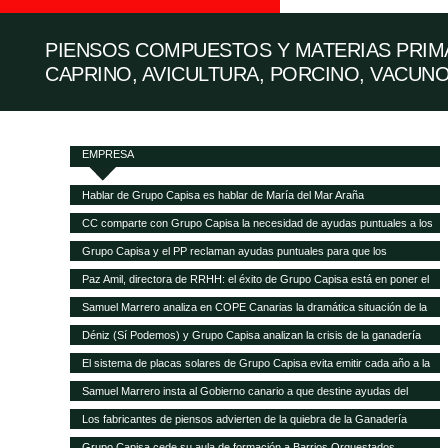
PIENSOS COMPUESTOS Y MATERIAS PRIMA
CAPRINO, AVICULTURA, PORCINO, VACUNO
EMPRESA
Hablar de Grupo Capisa es hablar de María del Mar Araña
CC comparte con Grupo Capisa la necesidad de ayudas puntuales a los
ganaderos canarios
Grupo Capisa y el PP reclaman ayudas puntuales para que los
ganaderos canarios puedan pagar la gran subida de la alimentación
Paz Amil, directora de RRHH: el éxito de Grupo Capisa está en poner el
animal
foco en las personas
Samuel Marrero analiza en COPE Canarias la dramática situación de la
ganadería canaria
Déniz (Sí Podemos) y Grupo Capisa analizan la crisis de la ganadería
canaria
El sistema de placas solares de Grupo Capisa evita emitir cada año a la
atmósfera 95,5 toneladas de CO2
Samuel Marrero insta al Gobierno canario a que destine ayudas del
Fondo de Recuperación a la ganadería, en peligro de desaparecer por la
Los fabricantes de piensos advierten de la quiebra de la Ganadería
crisis
canaria y demandan ayudas directas a las explotaciones
Grupo Capisa cede su aula de formación a Barrios Orquestados