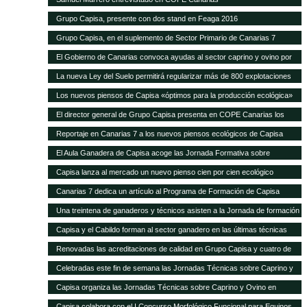
Grupo Capisa, presente con dos stand en Feaga 2016
Grupo Capisa, en el suplemento de Sector Primario de Canarias 7
El Gobierno de Canarias convoca ayudas al sector caprino y ovino por
seis millones de euros
La nueva Ley del Suelo permitirá regularizar más de 800 explotaciones
agrícolas y ganaderas
Los nuevos piensos de Capisa «óptimos para la producción ecológica»
El director general de Grupo Capisa presenta en COPE Canarias los
nuevos piensos ecológicos
Reportaje en Canarias 7 a los nuevos piensos ecológicos de Capisa
El Aula Ganadera de Capisa acoge las Jornada Formativa sobre
Avicultura de Puesta
Capisa lanza al mercado un nuevo pienso cien por cien ecológico
Canarias 7 dedica un artículo al Programa de Formación de Capisa
Una treintena de ganaderos y técnicos asisten a la Jornada de formación
en vacuno de Capisa y el Cabildo de Gran Canaria
Capisa y el Cabildo forman al sector ganadero en las últimas técnicas
mundiales de alimentación y manejo de vacuno
Renovadas las acreditaciones de calidad en Grupo Capisa y cuatro de
sus empresas
Celebradas este fin de semana las Jornadas Técnicas sobre Caprino y
Ovino de Uga
Capisa organiza las Jornadas Técnicas sobre Caprino y Ovino en
Lanzarote
Capisa colabora con el I Concurso Morfológico Funcional para Equinos