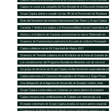
de la Educación Ambiental
Capisa se suma a la campaña del Día Mundial de la Educación Ambiental
Grupo Capisa anima a cumplir con las 3R de la Prevención de Residuos
Éxito del Seminario del Instituto Internacional San Telmo y Grupo Capisa
destinado al sector primario, la industria agroalimentaria y la distribución
Canarias 7 dedica una página a la Responsabilidad Social Corporativa de
Grupo Capisa
Asinca y el Gobierno de Canarias promocionan la marca ‘Elaborado en
Canarias’ con una campaña en la que participa Grupo Capisa
Graneros de Fuerteventura patrocina la Escuela de ciclismo Perenquén
Macebike
Capisa colabora con la XX Copa Audi de Hípica 2017
Graneros de Tenerife colabora en la 40 edición de la Feria de Ganado de
San Benito
Los vicedirectores del Programa Mundial de Alimentos ven de cerca el
trabajo de Silos Canarios
Un grupo de técnicos de Grupo Capisa recibe formación especializada en
la Complutense
Capisa patrocina el I Concurso Monográfico de Podenco y Dogo Presa
Canario de Santa Brígida
Una delegación de la Agencia de Desarrollo de Estados Unidos visita
Silos Canarios
Grupo Capisa comercializa en Canarias un nuevo pienso de preparto
para caprino y ovino
Capisa renueva sus certificaciones de Calidad con referencias a la
“evidente mejora continua”, según el auditor
El equipo veterinario de Grupo Capisa prueba un nuevo pienso especial
para ponedoras
Conferencia de Pablo Machado Martín acerca del Sector primario a los