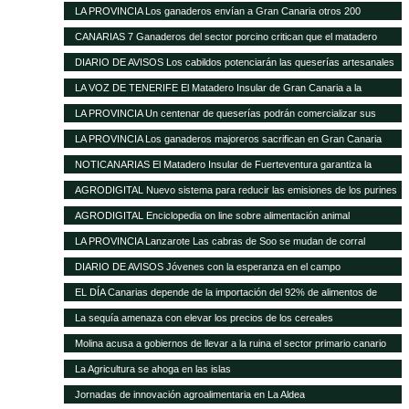
ante la nefasta gestión del Matadero Insular
LA PROVINCIA Los ganaderos envían a Gran Canaria otros 200
cochinos para sacrificar
CANARIAS 7 Ganaderos del sector porcino critican que el matadero
insular funcione solo al 50%
DIARIO DE AVISOS Los cabildos potenciarán las queserías artesanales
como elemento característico del medio rural
LA VOZ DE TENERIFE El Matadero Insular de Gran Canaria a la
vanguardia de todo el Archipiélago con más de 894.346 animales
LA PROVINCIA Un centenar de queserías podrán comercializar sus
registrados durante el transcurso de 2012
productos en la Península
LA PROVINCIA Los ganaderos majoreros sacrifican en Gran Canaria
1.500 cochinos
NOTICANARIAS El Matadero Insular de Fuerteventura garantiza la
prestación regular de sus servicios para el ganado porcino
AGRODIGITAL Nuevo sistema para reducir las emisiones de los purines
AGRODIGITAL Enciclopedia on line sobre alimentación animal
LA PROVINCIA Lanzarote Las cabras de Soo se mudan de corral
DIARIO DE AVISOS Jóvenes con la esperanza en el campo
EL DÍA Canarias depende de la importación del 92% de alimentos de
consumo básico
La sequía amenaza con elevar los precios de los cereales
Molina acusa a gobiernos de llevar a la ruina el sector primario canario
La Agricultura se ahoga en las islas
Jornadas de innovación agroalimentaria en La Aldea