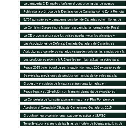
La ganadería El Draguillo triunfa en el concurso insular de quesos
Publicada la prórroga de la Declaración de Canarias como Zona Remota
a efectos de la eliminación de subproductos SANDACH hasta junio de
5.784 agricultores y ganaderos perciben de Canarias ocho millones de
2018
euros en ayudas adicionales POSEI
La Comisión Europea abre la puerta a cambiar la normativa del Posei
La CE propone ahora que los países puedan vetar los alimentos y
piensos transgénicos
Las Asociaciones de Defensa Sanitaria Ganadera de Canarias se
reunirán anualmente en la Feria de Fuerteventura
Agricultores y ganaderos canarios ya pueden solicitar las ayudas para la
contratación de seguros agrarios
Los productores piden a la UE que les permitan utilizar insectos para
fabricar piensos
Feaga 2015 bate récord de participación con unos 200 expositores de
empresas, productores locales y gastronomía tradicional
Se eleva las previsiones de producción mundial de cereales para la
campaña 2014-2015
El queso y el cuidado de la cabra centran unas jornadas en
Fuerteventura
Feaga llega a su 29 edición con la mayor demanda de expositores
La Consejería de Agricultura pone en marcha el Plan Forrajero de
Canarias
Aprobado el Calendario Oficial de Certámenes Ganaderos 2015
El cochino negro canario, una raza que investiga la ULPGC
Tenerife exporta al resto de las Islas su modelo de buenas prácticas de