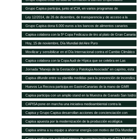
Grupo Capisa participa, junto al ICIA, en varios programas de
investigación ganadera
Ley 12/2014, de 26 de diciembre, de transparencia y de acceso a la
información pública.
Grupo Capisa dona 6.000 euros a los bancos de alimentos canarios
Capisa colabora con la 5º Copa Fedicaza de tiro al plato de Gran Canaria
Hoy, 15 de noviembre, Día Mundial del Aire Puro
Movilizar y sensibilizar en el Día Internacional contra el Cambio Climático
Capisa colabora con la Copa Audi de Hípica que se celebra en Las
Palmas
Jornada “Manejo de la Gestación y Patología Asociada” en caprino, esta
tarde en el Aula Ganadera de Grupo Capisa
Capisa difunde entre su plantilla medidas para la prevención de incendios
Huevos La Recova participa en GastroCanarias de la mano de GMR
Capisa participa con un amplio stand en la Muestra de Ganado San Isidro
Labrador de Uga, en Lanzarote
CAPISA pone en marcha una iniciativa medioambiental contra la
contaminación acústica
Capisa y Grupo Capisa desarrollan acciones de concienciación con
motivo del Día Internacional del Agua
Capisa apuesta por la modernización de la producción ecológica
Capisa anima a su equipo a ahorrar energía con motivo del Día Mundial
de la Energía
Capisa realiza una actividad interna de concienciación en el Día Mundial