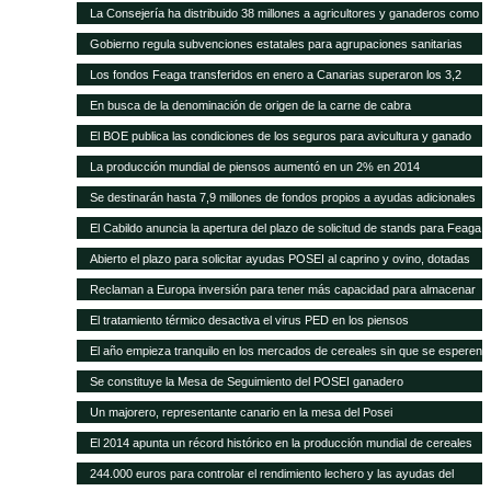
higiene para queserías
La Consejería ha distribuido 38 millones a agricultores y ganaderos como
ayudas adicionales POSEI
Gobierno regula subvenciones estatales para agrupaciones sanitarias
ganaderas
Los fondos Feaga transferidos en enero a Canarias superaron los 3,2
millones
En busca de la denominación de origen de la carne de cabra
El BOE publica las condiciones de los seguros para avicultura y ganado
equino
La producción mundial de piensos aumentó en un 2% en 2014
Se destinarán hasta 7,9 millones de fondos propios a ayudas adicionales
de diversas líneas POSEI
El Cabildo anuncia la apertura del plazo de solicitud de stands para Feaga
2015
Abierto el plazo para solicitar ayudas POSEI al caprino y ovino, dotadas
con seis millones de euros
Reclaman a Europa inversión para tener más capacidad para almacenar
cereal y oleaginosas
El tratamiento térmico desactiva el virus PED en los piensos
El año empieza tranquilo en los mercados de cereales sin que se esperen
cambios en meses
Se constituye la Mesa de Seguimiento del POSEI ganadero
Un majorero, representante canario en la mesa del Posei
El 2014 apunta un récord histórico en la producción mundial de cereales
244.000 euros para controlar el rendimiento lechero y las ayudas del