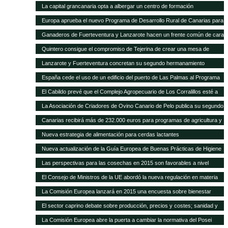
La capital grancanaria opta a albergar un centro de formación
internacional del Programa Mundial de Alimentos
Europa aprueba el nuevo Programa de Desarrollo Rural de Canarias para
2014-2020
Ganaderos de Fuerteventura y Lanzarote hacen un frente común de cara
a la modificación del POSEI-2016
Quintero consigue el compromiso de Tejerina de crear una mesa de
trabajo para analizar la ficha adicional del POSEI
Lanzarote y Fuerteventura concretan su segundo hermanamiento
ganadero
España cede el uso de un edificio del puerto de Las Palmas al Programa
Mundial de Alimentos
El Cabildo prevé que el Complejo Agropecuario de Los Corralillos esté a
pleno rendimiento en un año
La Asociación de Criadores de Ovino Canario de Pelo publica su segundo
Catálogo de Sementales
Canarias recibirá más de 232.000 euros para programas de agricultura y
ganadería
Nueva estrategia de alimentación para cerdas lactantes
Nueva actualización de la Guía Europea de Buenas Prácticas de Higiene
para cereales y oleaginosas
Las perspectivas para las cosechas en 2015 son favorables a nivel
mundial, pero persisten puntos críticos de inseguridad alimentaria
El Consejo de Ministros de la UE abordó la nueva regulación en materia
de sanidad animal
La Comisión Europea lanzará en 2015 una encuesta sobre bienestar
animal
El sector caprino debate sobre producción, precios y costes; sanidad y
comercialización
La Comisión Europea abre la puerta a cambiar la normativa del Posei