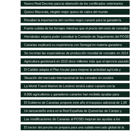
POSEI
Nuevo Real Decreto para la obtención de los certificados veterinarios
para comercio exterior
Queso Maxorata, elegido mejor queso de cabra del mundo
Resaltan la importancia del cochino negro canario para la ganadería
isleña
Fuerte subida de los forrajes mientras que el precio del resto de cereales
se mantiene fijo
Hernández espera poder constituir la Comisión de Seguimiento del POSEI
ganadero antes de finales de año
Canarias explicará su experiencia con Senegal en materia ganadera
Se recortan las expectativas de producción mundial de cereales en 2014
a pesar de las cosechas récord de maíz y trigo
Agricultura gestionará en 2015 doce millones más que el ejercicio pasado
y alcanza los 418,9 millones de euros
El Cabildo adapta el Plan Insular para mejorar la actividad agrícola y
ganadera
Situación del mercado internacional de los cereales en octubre
La World Travel Market de Londres tendrá sabor canario con la
promoción de sus quesos y vinos
8.000 agricultores y ganaderos canarios han recibido ayudas para
desarrollo rural
El Gobierno de Canarias propone este año el traspaso adicional de 1,08
millones del REA a la ganadería de las islas
Un lanzaroteño entra en la Red Española de Queserías de Campo y
Artesanas
Las modificaciones de Canarias al POSEI mejoran las ayudas a los
sectores productivos canarios
El sector del porcino se prepara para una subida mercado global de la