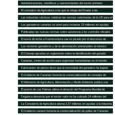
asamblea general
Administraciones, científicos y representantes del sector primario
trabajan en el Plan Forrajero de Canarias
El consejero de Agricultura cree que la rebaja del Estado a las
subvenciones al transporte aleja a los agricultores canarios de España y
Las industrias cárnicas celebran las normas veterinarias de la UE para el
de Europa
porcino
Los ganaderos canarios se unen para reclamar 23 millones en ayudas
atrasadas
Publicadas las nuevas normas sobre asistencia a los controles oficiales
en mataderos de aves y conejos
El envío de leche a Fuerteventura cae en picado por el descenso de
cabras
Los sectores ganaderos y de la alimentación animal piden al ministro
Montoro que el IVA reducido no suba del 10 al 21%
El Consejo aprueba un reglamento sobre la identificación del ganado
vacuno
Canarias, centro de acción para urgencias humanitarias en el mundo
Fabricantes de pienso dicen que la morosidad del ganadero ha bajado
sensiblemente
El Gobierno de Canarias fomenta la comercialización de cereales de
variedades tradicionales de Canarias
El Ministerio de Agricultura, Alimentación y Medio Ambiente publica una
nueva convocatoria de subvenciones para proyectos de investigación
El puerto de Las Palmas ultima el almacén del Programa Mundial de
aplicada al sector ganadero por 6,3 millones de euros
Alimentos
Fegainca denuncia que el sector «aún no ha cobrado 24 millones del
POSEI 2013»
La Consejería de Agricultura abona 2,37 millones en ayudas a la industria
láctea y queserías artesanales
El Gobierno canario fomenta la comercialización de pollos de Canarias