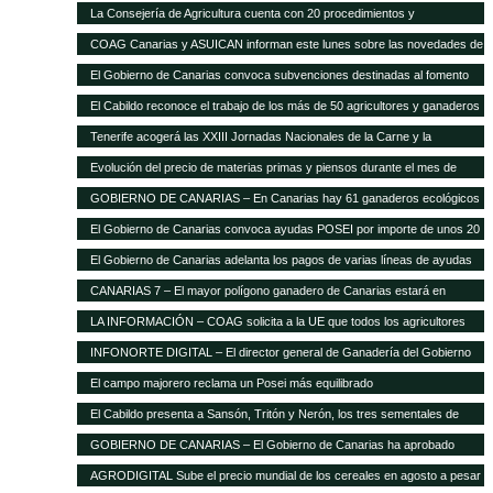
La Consejería de Agricultura cuenta con 20 procedimientos y
servicios»on-line»
COAG Canarias y ASUICAN informan este lunes sobre las novedades de
la Ley de la Cadena Alimentaria
El Gobierno de Canarias convoca subvenciones destinadas al fomento
de razas ganaderas autóctonas
El Cabildo reconoce el trabajo de los más de 50 agricultores y ganaderos
Tenerife acogerá las XXIII Jornadas Nacionales de la Carne y la
Seguridad Alimentaria de AVESA
Evolución del precio de materias primas y piensos durante el mes de
enero
GOBIERNO DE CANARIAS – En Canarias hay 61 ganaderos ecológicos
El Gobierno de Canarias convoca ayudas POSEI por importe de unos 20
millones de euros
El Gobierno de Canarias adelanta los pagos de varias líneas de ayudas
del POSEI ganadero
CANARIAS 7 – El mayor polígono ganadero de Canarias estará en
Corralillos
LA INFORMACIÓN – COAG solicita a la UE que todos los agricultores
tengan el mismo porcentaje de financiación en el POSEI
INFONORTE DIGITAL – El director general de Ganadería del Gobierno
de Canarias visita La Aldea
El campo majorero reclama un Posei más equilibrado
El Cabildo presenta a Sansón, Tritón y Nerón, los tres sementales de
cochino negro
GOBIERNO DE CANARIAS – El Gobierno de Canarias ha aprobado
medidas que suponen 20 millones extra en ayudas a la agricultura y
AGRODIGITAL Sube el precio mundial de los cereales en agosto a pesar
ganadería