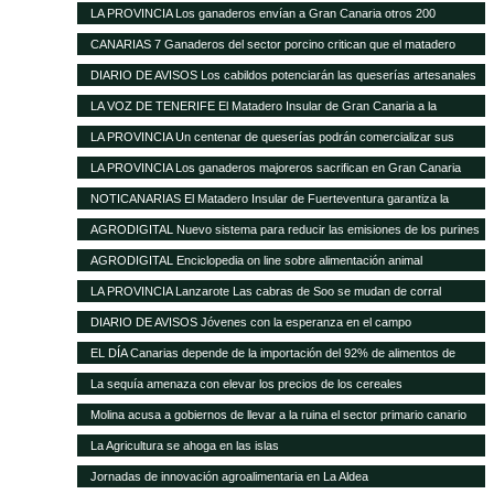
ante la nefasta gestión del Matadero Insular
LA PROVINCIA Los ganaderos envían a Gran Canaria otros 200
cochinos para sacrificar
CANARIAS 7 Ganaderos del sector porcino critican que el matadero
insular funcione solo al 50%
DIARIO DE AVISOS Los cabildos potenciarán las queserías artesanales
como elemento característico del medio rural
LA VOZ DE TENERIFE El Matadero Insular de Gran Canaria a la
vanguardia de todo el Archipiélago con más de 894.346 animales
LA PROVINCIA Un centenar de queserías podrán comercializar sus
registrados durante el transcurso de 2012
productos en la Península
LA PROVINCIA Los ganaderos majoreros sacrifican en Gran Canaria
1.500 cochinos
NOTICANARIAS El Matadero Insular de Fuerteventura garantiza la
prestación regular de sus servicios para el ganado porcino
AGRODIGITAL Nuevo sistema para reducir las emisiones de los purines
AGRODIGITAL Enciclopedia on line sobre alimentación animal
LA PROVINCIA Lanzarote Las cabras de Soo se mudan de corral
DIARIO DE AVISOS Jóvenes con la esperanza en el campo
EL DÍA Canarias depende de la importación del 92% de alimentos de
consumo básico
La sequía amenaza con elevar los precios de los cereales
Molina acusa a gobiernos de llevar a la ruina el sector primario canario
La Agricultura se ahoga en las islas
Jornadas de innovación agroalimentaria en La Aldea