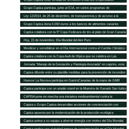
Grupo Capisa participa, junto al ICIA, en varios programas de
investigación ganadera
Ley 12/2014, de 26 de diciembre, de transparencia y de acceso a la
información pública.
Grupo Capisa dona 6.000 euros a los bancos de alimentos canarios
Capisa colabora con la 5º Copa Fedicaza de tiro al plato de Gran Canaria
Hoy, 15 de noviembre, Día Mundial del Aire Puro
Movilizar y sensibilizar en el Día Internacional contra el Cambio Climático
Capisa colabora con la Copa Audi de Hípica que se celebra en Las
Palmas
Jornada “Manejo de la Gestación y Patología Asociada” en caprino, esta
tarde en el Aula Ganadera de Grupo Capisa
Capisa difunde entre su plantilla medidas para la prevención de incendios
Huevos La Recova participa en GastroCanarias de la mano de GMR
Capisa participa con un amplio stand en la Muestra de Ganado San Isidro
Labrador de Uga, en Lanzarote
CAPISA pone en marcha una iniciativa medioambiental contra la
contaminación acústica
Capisa y Grupo Capisa desarrollan acciones de concienciación con
motivo del Día Internacional del Agua
Capisa apuesta por la modernización de la producción ecológica
Capisa anima a su equipo a ahorrar energía con motivo del Día Mundial
de la Energía
Capisa realiza una actividad interna de concienciación en el Día Mundial