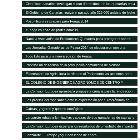
Científicos canarios investigan el uso de residuos de las queserías en la
alimentación de ganado caprino
El Gobierno de Canarias realizó el pasado año 315.000 análisis de leche
y quesos de las Islas
Pozo Negro se prepara para Feaga 2014
«Feaga es cosa de profesionales»
Nace la Asociación de Productores Queseros para proteger el sector
Las Jornadas Ganaderas de Feaga 2014 se clausuraron con una
reivindicación al respeto del reglamento europeo sobre el POSEI
Todo listo para una nueva edición de Feaga
Previsto un descenso de la producción comunitaria de piensos
compuestos en 2014
El consejero de Agricultura explica en el Parlamento las acciones para
mejorar la situación de la ganadería canaria
EL COLEGIO DE INGENIEROS AGRONOMOS DE CENTRO Y
CANARIAS ofrece una sesión gratuita sobre Bioseguridad y gestión de
La Comisión Europea aprueba la propuesta canaria para la renovación
las explotaciones en ganadería
del AIEM
Los precios del trigo suben ante la expectación por el referéndum en
Crimea
Cabras, yogures y quesos ecológicos
Lanzarote rebaja a la mitad las cabezas de sus ganaderías de cabras y
ovejas Las exigencias de Europa para conceder las ayudas deja unas
La Comisión Europea esperará los resultados de un estudio de impacto
12.000 cabezas caprinas y casi 4.000 ovinas
para modificar el POSEI
Lanzarote – El mejor yogur con leche de cabra