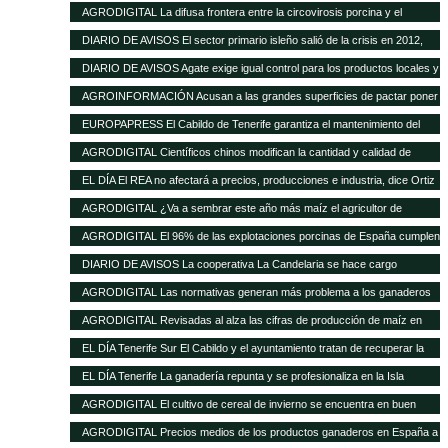
de las buenas perspectivas de producción
AGRODIGITAL La difusa frontera entre la circovirosis porcina y el
complejo respiratorio porcino
DIARIO DE AVISOS El sector primario isleño salió de la crisis en 2012,
cuando creció el 8%
DIARIO DE AVISOS Agate exige igual control para los productos locales y
los de fuera
AGROINFORMACIÓN Acusan a las grandes superficies de pactar poner
el pollo un 20% más barato como reclamo
EUROPAPRESS El Cabildo de Tenerife garantiza el mantenimiento del
Matadero y prevé una inversión de 500.000 euros en tres años
AGRODIGITAL Científicos chinos modifican la cantidad y calidad de
almidón del maíz
EL DÍA El REA no afectará a precios, producciones e industria, dice Ortiz
AGRODIGITAL ¿Va a sembrar este año más maíz el agricultor de
EEUU?
AGRODIGITAL El 96% de las explotaciones porcinas de España cumplen
la normativa de bienestar
DIARIO DE AVISOS La cooperativa La Candelaria se hace cargo
provisionalmente de Teisol
AGRODIGITAL Las normativas generan más problema a los ganaderos
que los precios de los cereales según la FNSEA
AGRODIGITAL Revisadas al alza las cifras de producción de maíz en
Argentina
EL DÍA Tenerife Sur El Cabildo y el ayuntamiento tratan de recuperar la
quesería
EL DÍA Tenerife La ganadería repunta y se profesionaliza en la Isla
AGRODIGITAL El cultivo de cereal de invierno se encuentra en buen
estado a pesar de las menores precipitaciones caídas
AGRODIGITAL Precios medios de los productos ganaderos en España a