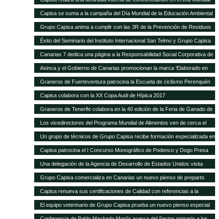
de la Educación Ambiental
Capisa se suma a la campaña del Día Mundial de la Educación Ambiental
Grupo Capisa anima a cumplir con las 3R de la Prevención de Residuos
Éxito del Seminario del Instituto Internacional San Telmo y Grupo Capisa
destinado al sector primario, la industria agroalimentaria y la distribución
Canarias 7 dedica una página a la Responsabilidad Social Corporativa de
Grupo Capisa
Asinca y el Gobierno de Canarias promocionan la marca ‘Elaborado en
Canarias’ con una campaña en la que participa Grupo Capisa
Graneros de Fuerteventura patrocina la Escuela de ciclismo Perenquén
Macebike
Capisa colabora con la XX Copa Audi de Hípica 2017
Graneros de Tenerife colabora en la 40 edición de la Feria de Ganado de
San Benito
Los vicedirectores del Programa Mundial de Alimentos ven de cerca el
trabajo de Silos Canarios
Un grupo de técnicos de Grupo Capisa recibe formación especializada en
la Complutense
Capisa patrocina el I Concurso Monográfico de Podenco y Dogo Presa
Canario de Santa Brígida
Una delegación de la Agencia de Desarrollo de Estados Unidos visita
Silos Canarios
Grupo Capisa comercializa en Canarias un nuevo pienso de preparto
para caprino y ovino
Capisa renueva sus certificaciones de Calidad con referencias a la
“evidente mejora continua”, según el auditor
El equipo veterinario de Grupo Capisa prueba un nuevo pienso especial
para ponedoras
Conferencia de Pablo Machado Martín acerca del Sector primario a los