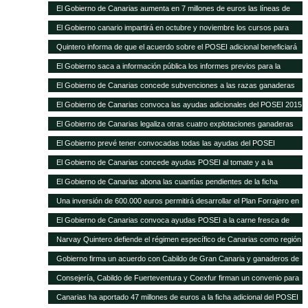
Sanitaria Ganadera por 300.000 euros
El Gobierno de Canarias aumenta en 7 millones de euros las líneas de
ayudas a comercialización y producción agrícola y ganadera
El Gobierno canario impartirá en octubre y noviembre los cursos para
obtener el certificado obligatorio para transporte animal
Quintero informa de que el acuerdo sobre el POSEI adicional beneficiará
a unos 4.800 agricultores y ganaderos de las Islas
El Gobierno saca a información pública los informes previos para la
legalización de otras 28 explotaciones ganaderas
El Gobierno de Canarias concede subvenciones a las razas ganaderas
autóctonas por importe de casi 200.000 euros
El Gobierno de Canarias convoca las ayudas adicionales del POSEI 2015
El Gobierno de Canarias legaliza otras cuatro explotaciones ganaderas
El Gobierno prevé tener convocadas todas las ayudas del POSEI
adicional, excepto 2011, antes de que termine el año
El Gobierno de Canarias concede ayudas POSEI al tomate y a la
industria láctea que emplea leche local por 3,7 millones de euros
El Gobierno de Canarias abona las cuantías pendientes de la ficha
adicional del POSEI 2014
Una inversión de 600.000 euros permitirá desarrollar el Plan Forrajero en
la isla de La Palma
El Gobierno de Canarias convoca ayudas POSEI a la carne fresca de
origen local por 2,28 millones de euros
Narvay Quintero defiende el régimen específico de Canarias como región
ultraperiférica en la estrategia española de negociación de la Política
Gobierno firma un acuerdo con Cabildo de Gran Canaria y ganaderos de
Agraria Común El consejero de Agricultura del Gobierno de Canarias
la isla para aumentar la producción de forraje para el ganado El consejero
Consejería, Cabildo de Fuerteventura y Coexfur firman un convenio para
participó ayer en Madrid en la Conferencia Sectorial de Agricultura y
de Agricultura, Ganadería, Pesca y Aguas, Narvay Quintero, explicó que
poner en marcha el Plan Forrajero con un presupuesto de 600.000 euros
Desarrollo Rural
Canarias ha aportado 47 millones de euros a la ficha adicional del POSEI
este plan quiere dar estabilidad a los ganaderos y una mejor alimentación
El consejero de Agricultura, Ganadería, Pesca y Aguas, Narvay Quintero,