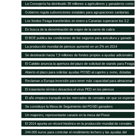
higiene para queserías
La Consejería ha distribuido 38 millones a agricultores y ganaderos como
ayudas adicionales POSEI
Gobierno regula subvenciones estatales para agrupaciones sanitarias
ganaderas
Los fondos Feaga transferidos en enero a Canarias superaron los 3,2
millones
En busca de la denominación de origen de la carne de cabra
El BOE publica las condiciones de los seguros para avicultura y ganado
equino
La producción mundial de piensos aumentó en un 2% en 2014
Se destinarán hasta 7,9 millones de fondos propios a ayudas adicionales
de diversas líneas POSEI
El Cabildo anuncia la apertura del plazo de solicitud de stands para Feaga
2015
Abierto el plazo para solicitar ayudas POSEI al caprino y ovino, dotadas
con seis millones de euros
Reclaman a Europa inversión para tener más capacidad para almacenar
cereal y oleaginosas
El tratamiento térmico desactiva el virus PED en los piensos
El año empieza tranquilo en los mercados de cereales sin que se esperen
cambios en meses
Se constituye la Mesa de Seguimiento del POSEI ganadero
Un majorero, representante canario en la mesa del Posei
El 2014 apunta un récord histórico en la producción mundial de cereales
244.000 euros para controlar el rendimiento lechero y las ayudas del