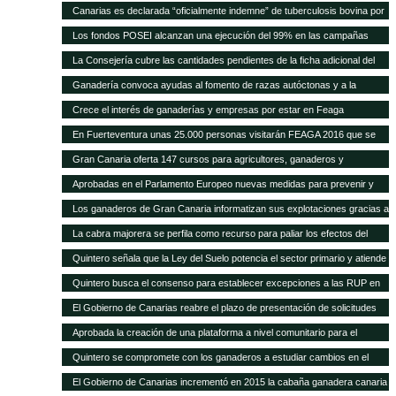
Quintero analiza con el Ministerio la mejor forma de abono de la campaña
a la cabaña existente
Canarias es declarada “oficialmente indemne” de tuberculosis bovina por
explicó que este plan permitirá a los ganaderos de la isla depender menos
2011, después de que se pague la cantidad relativa a 2015
la UE El consejero, Narvay Quintero, y el director de Ganadería, David de
de la importación de insumos
Los fondos POSEI alcanzan una ejecución del 99% en las campañas
Vera, informaron hoy en rueda de prensa de las actuaciones
2014 y 2015 Quintero destaca en el Parlamento que la Consejería de
La Consejería cubre las cantidades pendientes de la ficha adicional del
desarrolladas por este departamento para alcanzar este logro
Agricultura del Gobierno de Canarias ha recibido felicitaciones por parte
POSEI de 2014 tras incrementar la dotación presupuestaria propia El
Ganadería convoca ayudas al fomento de razas autóctonas y a la
de la UE por estas cifras y la positiva repercusión del programa en el
consejero de Agricultura, Ganadería, Pesca y Aguas, Narvay Quintero,
producción y comercialización de productos de la apicultura
sector primario canario
Crece el interés de ganaderías y empresas por estar en Feaga
espera que las transferencias acordadas con el Estado se cumplan para
empezar a convocar las ayudas de 2015
En Fuerteventura unas 25.000 personas visitarán FEAGA 2016 que se
celebra del 21 al 24 de abril
Gran Canaria oferta 147 cursos para agricultores, ganaderos y
pescadores
Aprobadas en el Parlamento Europeo nuevas medidas para prevenir y
frenar las enfermedades animales
Los ganaderos de Gran Canaria informatizan sus explotaciones gracias a
una pionera aplicación gratuita del Cabildo
La cabra majorera se perfila como recurso para paliar los efectos del
cambio climático
Quintero señala que la Ley del Suelo potencia el sector primario y atiende
sus demandas
Quintero busca el consenso para establecer excepciones a las RUP en
los tratados internacionales
El Gobierno de Canarias reabre el plazo de presentación de solicitudes
para acogerse a las subvenciones a inversiones del PDR
Aprobada la creación de una plataforma a nivel comunitario para el
fomento del bienestar animal
Quintero se compromete con los ganaderos a estudiar cambios en el
POSEI
El Gobierno de Canarias incrementó en 2015 la cabaña ganadera canaria