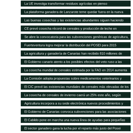
carne del 40% en 20 años
La UE investiga transformar residuos agrícolas en pienso
La plataforma ganadera de Lanzarote teme quedar fuera en la nueva
revisión del Posei
Las buenas cosechas y las existencias abundantes siguen haciendo
bajar los precios internacionales de los alimentos
CE prevé cosecha récord de cereales y producción de leche en
próximos meses
Se abre la convocatoria para las subvenciones genéricas de agricultura,
ganadería y pesca
Fuerteventura logra mejorar la distribución del POSEI para 2015
La agricultura y ganadería de Canarias han recibido 810 millones de
euros en ayudas del POSEI esta legislatura
El Gobierno canario atento a los posibles efectos del veto ruso a las
importaciones de la UE
La cosecha mundial de cereales estimada por la FAO en 2014 aumenta
en 14 Mt
La Comisión adopta propuestas sobre medicamentos veterinarios y
piensos medicamentosos
El CIC prevé las existencias mundiales de cereales más elevadas de los
15 años
La cosecha de cereales de invierno caerá un 25% este año, según
Agricultura
Agricultura incorpora a su sede electrónica nuevos procedimientos y
servicios on line
El Gobierno de Canarias convoca subvenciones para las asociaciones
agrarias
El Cabildo pone en marcha una nueva línea de ayudas para pequeñas
queserías con 100.000 euros
El sector ganadero gana la lucha por el reparto más justo del Posei