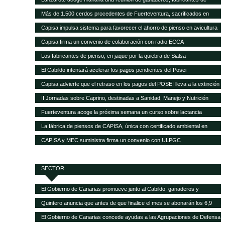
pienso y empresas transformadoras de leche para analizar la crisis del
Más de 1.500 cerdos procedentes de Fuerteventura, sacrificados en
sector
Gran Canaria por la mala gestión del matadero insular
Capisa impulsa sistema para favorecer el ahorro de pienso en avicultura
Capisa firma un convenio de colaboración con radio ECCA
Los fabricantes de pienso, en jaque por la quiebra de Sialsa
El Cabildo intentará acelerar los pagos pendientes del Posei
Capisa advierte que el retraso en los pagos del POSEI lleva a la extinción
al sector ganadero
II Jornadas sobre Caprino, destinadas a Sanidad, Manejo y Nutrición
Fuerteventura acoge la próxima semana un curso sobre lactancia
artificial en el sector caprino
La fábrica de piensos de CAPISA, única con certificado ambiental en
Canarias
CAPISA y MEC suministra firma un convenio con ULPGC
SECTOR
El Gobierno de Canarias promueve junto al Cabildo, ganaderos y
queseros de Tenerife el fomento de la producción local de forrajes
Quintero anuncia que antes de que finalice el mes se abonarán los 6,9
millones del POSEI adicional de la campaña 2015
El Gobierno de Canarias concede ayudas a las Agrupaciones de Defensa