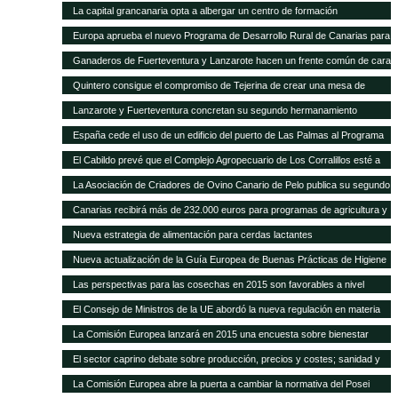
La capital grancanaria opta a albergar un centro de formación
internacional del Programa Mundial de Alimentos
Europa aprueba el nuevo Programa de Desarrollo Rural de Canarias para
2014-2020
Ganaderos de Fuerteventura y Lanzarote hacen un frente común de cara
a la modificación del POSEI-2016
Quintero consigue el compromiso de Tejerina de crear una mesa de
trabajo para analizar la ficha adicional del POSEI
Lanzarote y Fuerteventura concretan su segundo hermanamiento
ganadero
España cede el uso de un edificio del puerto de Las Palmas al Programa
Mundial de Alimentos
El Cabildo prevé que el Complejo Agropecuario de Los Corralillos esté a
pleno rendimiento en un año
La Asociación de Criadores de Ovino Canario de Pelo publica su segundo
Catálogo de Sementales
Canarias recibirá más de 232.000 euros para programas de agricultura y
ganadería
Nueva estrategia de alimentación para cerdas lactantes
Nueva actualización de la Guía Europea de Buenas Prácticas de Higiene
para cereales y oleaginosas
Las perspectivas para las cosechas en 2015 son favorables a nivel
mundial, pero persisten puntos críticos de inseguridad alimentaria
El Consejo de Ministros de la UE abordó la nueva regulación en materia
de sanidad animal
La Comisión Europea lanzará en 2015 una encuesta sobre bienestar
animal
El sector caprino debate sobre producción, precios y costes; sanidad y
comercialización
La Comisión Europea abre la puerta a cambiar la normativa del Posei