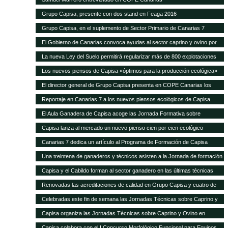
Grupo Capisa, presente con dos stand en Feaga 2016
Grupo Capisa, en el suplemento de Sector Primario de Canarias 7
El Gobierno de Canarias convoca ayudas al sector caprino y ovino por
seis millones de euros
La nueva Ley del Suelo permitirá regularizar más de 800 explotaciones
agrícolas y ganaderas
Los nuevos piensos de Capisa «óptimos para la producción ecológica»
El director general de Grupo Capisa presenta en COPE Canarias los
nuevos piensos ecológicos
Reportaje en Canarias 7 a los nuevos piensos ecológicos de Capisa
El Aula Ganadera de Capisa acoge las Jornada Formativa sobre
Avicultura de Puesta
Capisa lanza al mercado un nuevo pienso cien por cien ecológico
Canarias 7 dedica un artículo al Programa de Formación de Capisa
Una treintena de ganaderos y técnicos asisten a la Jornada de formación
en vacuno de Capisa y el Cabildo de Gran Canaria
Capisa y el Cabildo forman al sector ganadero en las últimas técnicas
mundiales de alimentación y manejo de vacuno
Renovadas las acreditaciones de calidad en Grupo Capisa y cuatro de
sus empresas
Celebradas este fin de semana las Jornadas Técnicas sobre Caprino y
Ovino de Uga
Capisa organiza las Jornadas Técnicas sobre Caprino y Ovino en
Lanzarote
Capisa colabora con el I Concurso Morfológico Funcional para Equinos