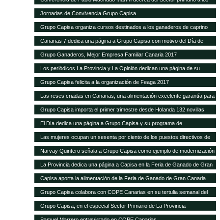
alumnos de Hecansa
Jornadas de Convivencia Grupo Capisa
Grupo Capisa organiza cursos destinados a los ganaderos de caprino
Canarias 7 dedica una página a Grupo Capisa con motivo del Día de
Canarias
Grupo Ganaderos, Mejor Empresa Familiar Canaria 2017
Los periódicos La Provincia y La Opinión dedican una página de su
suplemento de Sector Primario a Grupo Capisa
Grupo Capisa felicita a la organización de Feaga 2017
Las reses criadas en Canarias, una alimentación excelente garantía para
el consumidor local
Grupo Capisa importa el primer trimestre desde Holanda 132 novillas
frisonas de alta productividad
El Día dedica una página a Grupo Capisa y su programa de
Responsabilidad Social
Las mujeres ocupan un sesenta por ciento de los puestos directivos de
Grupo Capisa
Narvay Quintero señala a Grupo Capisa como ejemplo de modernización
e innovación en el Sector
La Provincia dedica una página a Capisa en la Feria de Ganado de Gran
Canaria
Capisa aporta la alimentación de la Feria de Ganado de Gran Canaria
Grupo Capisa colabora con COPE Canarias en su tertulia semanal del
Sector Primario
Grupo Capisa, en el especial Sector Primario de La Provincia
Samuel Marrero entrevistado en COPE Canarias