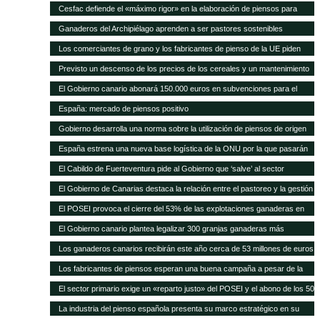
Cesfac defiende el «máximo rigor» en la elaboración de piensos para
animales
Ganaderos del Archipiélago aprenden a ser pastores sostenibles
Los comerciantes de grano y los fabricantes de pienso de la UE piden
celeridad en la aprobación de 8 cultivos MG
Previsto un descenso de los precios de los cereales y un mantenimiento
de los precios de la carne en los próximos 10 años según FAO/OCDE
El Gobierno canario abonará 150.000 euros en subvenciones para el
fomento de razas autóctonas
España: mercado de piensos positivo
Gobierno desarrolla una norma sobre la utilización de piensos de origen
animal
España estrena una nueva base logística de la ONU por la que pasarán
75.000 toneladas de ayuda para África al año
El Cabildo de Fuerteventura pide al Gobierno que ‘salve’ al sector
ganadero del hundimiento
El Gobierno de Canarias destaca la relación entre el pastoreo y la gestión
medioambiental
El POSEI provoca el cierre del 53% de las explotaciones ganaderas en
cuatro años
El Gobierno canario plantea legalizar 300 granjas ganaderas más
Los ganaderos canarios recibirán este año cerca de 53 millones de euros
en ayudas POSEI
Los fabricantes de piensos esperan una buena campaña a pesar de la
sequía en España
El sector primario exige un «reparto justo» del POSEI y el abono de los 50
millones adeudados
La industria del pienso española presenta su marco estratégico en su