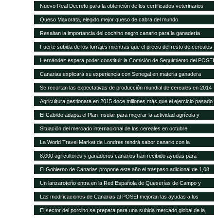
POSEI
Nuevo Real Decreto para la obtención de los certificados veterinarios
para comercio exterior
Queso Maxorata, elegido mejor queso de cabra del mundo
Resaltan la importancia del cochino negro canario para la ganadería
isleña
Fuerte subida de los forrajes mientras que el precio del resto de cereales
se mantiene fijo
Hernández espera poder constituir la Comisión de Seguimiento del POSEI
ganadero antes de finales de año
Canarias explicará su experiencia con Senegal en materia ganadera
Se recortan las expectativas de producción mundial de cereales en 2014
a pesar de las cosechas récord de maíz y trigo
Agricultura gestionará en 2015 doce millones más que el ejercicio pasado
y alcanza los 418,9 millones de euros
El Cabildo adapta el Plan Insular para mejorar la actividad agrícola y
ganadera
Situación del mercado internacional de los cereales en octubre
La World Travel Market de Londres tendrá sabor canario con la
promoción de sus quesos y vinos
8.000 agricultores y ganaderos canarios han recibido ayudas para
desarrollo rural
El Gobierno de Canarias propone este año el traspaso adicional de 1,08
millones del REA a la ganadería de las islas
Un lanzaroteño entra en la Red Española de Queserías de Campo y
Artesanas
Las modificaciones de Canarias al POSEI mejoran las ayudas a los
sectores productivos canarios
El sector del porcino se prepara para una subida mercado global de la