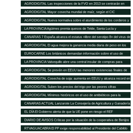
16 de enero de 2013
AGRODIGITAL Las inspecciones de la FVO en 2013 se centrarán en
seguridad alimentaria y bienestar en el transporte
AGRODIGITAL Mayor cosecha mundial de maíz, según el CIC
AGRODIGITAL Nueva normativa sobre el aturdimiento de los corderos y
cabritos
LA PROVINCIA Agüimes premia quesos de Telde, Santa Lucía y
Valsequillo en la cata insular
CANARIAS 7 España alcanza el estatus «libre del serotipo 8» del virus de
la lengua azul
AGRODIGITAL El agua mejora la ganancia media diaria de peso en los
terneros
EUROCARNE Los británicos demandan información sobre el uso de
transgénicos en la alimentación animal
LA PROVINCIA Valsequillo abre una central insular de compras para
abaratar productos agrícolas
AGRODIGITAL Se prevén en EEUU las menores existencias finales de
maíz de los últimos 17 años
AGRODIGITAL Cosecha de soja: aumenta en EEUU y alcanza record en
Brasil
AGRODIGITAL Suben los precios del trigo por las peores cifras
publicadas por el USDA
AGRODIGITAL Mínimos históricos en el uso de antibióticos para la
ganadería en Holanda
CANARIAS ACTUAL Lanzarote La Consejería de Agricultura y Ganadería
del Cabildo tramitará las subvenciones de 2013 del Gobierno regional
EL DÍA El Gobierno alerta de que la UE pone en riesgo el REF
destinadas al sector agrícola y ganadero de la isla
DIARIO DE AVISOS Críticas por la situación de la cooperativa de Benijos
RTVAGUACABRA El PP exige responsabilidad al Presidente del Cabildo