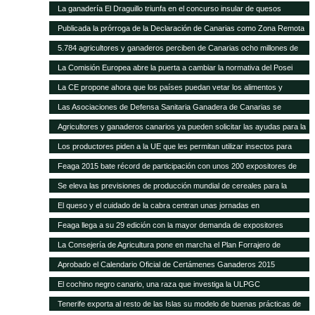
La ganadería El Draguillo triunfa en el concurso insular de quesos
Publicada la prórroga de la Declaración de Canarias como Zona Remota
a efectos de la eliminación de subproductos SANDACH hasta junio de
5.784 agricultores y ganaderos perciben de Canarias ocho millones de
2018
euros en ayudas adicionales POSEI
La Comisión Europea abre la puerta a cambiar la normativa del Posei
La CE propone ahora que los países puedan vetar los alimentos y
piensos transgénicos
Las Asociaciones de Defensa Sanitaria Ganadera de Canarias se
reunirán anualmente en la Feria de Fuerteventura
Agricultores y ganaderos canarios ya pueden solicitar las ayudas para la
contratación de seguros agrarios
Los productores piden a la UE que les permitan utilizar insectos para
fabricar piensos
Feaga 2015 bate récord de participación con unos 200 expositores de
empresas, productores locales y gastronomía tradicional
Se eleva las previsiones de producción mundial de cereales para la
campaña 2014-2015
El queso y el cuidado de la cabra centran unas jornadas en
Fuerteventura
Feaga llega a su 29 edición con la mayor demanda de expositores
La Consejería de Agricultura pone en marcha el Plan Forrajero de
Canarias
Aprobado el Calendario Oficial de Certámenes Ganaderos 2015
El cochino negro canario, una raza que investiga la ULPGC
Tenerife exporta al resto de las Islas su modelo de buenas prácticas de