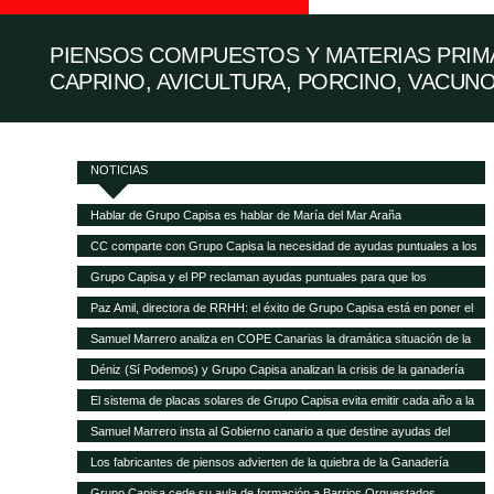
PIENSOS COMPUESTOS Y MATERIAS PRIMA
CAPRINO, AVICULTURA, PORCINO, VACUNO
NOTICIAS
Hablar de Grupo Capisa es hablar de María del Mar Araña
CC comparte con Grupo Capisa la necesidad de ayudas puntuales a los
ganaderos canarios
Grupo Capisa y el PP reclaman ayudas puntuales para que los
ganaderos canarios puedan pagar la gran subida de la alimentación
Paz Amil, directora de RRHH: el éxito de Grupo Capisa está en poner el
animal
foco en las personas
Samuel Marrero analiza en COPE Canarias la dramática situación de la
ganadería canaria
Déniz (Sí Podemos) y Grupo Capisa analizan la crisis de la ganadería
canaria
El sistema de placas solares de Grupo Capisa evita emitir cada año a la
atmósfera 95,5 toneladas de CO2
Samuel Marrero insta al Gobierno canario a que destine ayudas del
Fondo de Recuperación a la ganadería, en peligro de desaparecer por la
Los fabricantes de piensos advierten de la quiebra de la Ganadería
crisis
canaria y demandan ayudas directas a las explotaciones
Grupo Capisa cede su aula de formación a Barrios Orquestados