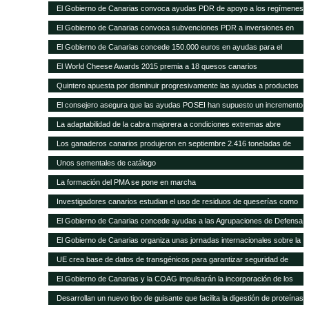
con 1.297 novillas de otras ganaderías, a través de ayudas POSEI
El Gobierno de Canarias convoca ayudas PDR de apoyo a los regímenes
de calidad por valor de 353.000 euros
El Gobierno de Canarias convoca subvenciones PDR a inversiones en
explotaciones agrarias por 11 millones de euros
El Gobierno de Canarias concede 150.000 euros en ayudas para el
fomento de razas ganaderas autóctonas
El World Cheese Awards 2015 premia a 18 quesos canarios
Quintero apuesta por disminuir progresivamente las ayudas a productos
importados en favor de las producciones locales
El consejero asegura que las ayudas POSEI han supuesto un incremento
del empleo y del asociacionismo
La adaptabilidad de la cabra majorera a condiciones extremas abre
nuevas vías de intercambio para el caprino canario
Los ganaderos canarios produjeron en septiembre 2.416 toneladas de
leche
Unos sementales de catálogo
La formación del PMA se pone en marcha
Investigadores canarios estudian el uso de residuos de queserías como
alimento para el caprino
El Gobierno de Canarias concede ayudas a las Agrupaciones de Defensa
Sanitaria Ganadera por valor de 300.000 euros
El Gobierno de Canarias organiza unas jornadas internacionales sobre la
ganadería como herramienta para el desarrollo en zonas áridas
UE crea base de datos de transgénicos para garantizar seguridad de
piensos
El Gobierno de Canarias y la COAG impulsarán la incorporación de los
jóvenes en el sector primario
Desarrollan un nuevo tipo de guisante que facilita la digestión de proteínas