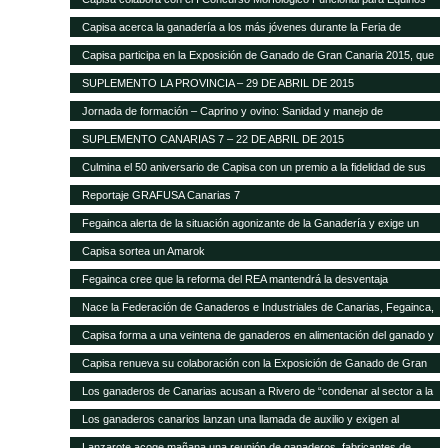
Capisa acerca la ganadería a los más jóvenes durante la Feria de
Ganado Selecto 2015
Capisa participa en la Exposición de Ganado de Gran Canaria 2015, que
contará con mil cabezas selectas de la isla
SUPLEMENTO LA PROVINCIA – 29 DE ABRIL DE 2015
Jornada de formación – Caprino y ovino: Sanidad y manejo de
alimentación
SUPLEMENTO CANARIAS 7 – 22 DE ABRIL DE 2015
Culmina el 50 aniversario de Capisa con un premio a la fidelidad de sus
clientes
Reportaje GRAFUSA Canarias 7
Fegainca alerta de la situación agonizante de la Ganadería y exige un
reparto más justo del Posei
Capisa sortea un Amarok
Fegainca cree que la reforma del REA mantendrá la desventaja
competitiva de la producción ganadera canaria
Nace la Federación de Ganaderos e Industriales de Canarias, Fegainca,
que por vez primera aglutina los intereses del sector en el Archipiélago
Capisa forma a una veintena de ganaderos en alimentación del ganado y
manejo de explotaciones
Capisa renueva su colaboración con la Exposición de Ganado de Gran
Canaria en su edición 2013
Los ganaderos de Canarias acusan a Rivero de “condenar al sector a la
desaparición con su desprecio”
Los ganaderos canarios lanzan una llamada de auxilio y exigen al
Gobierno que abone la ayuda de Estado del Posei
Lanzarote acoge mañana una reunión de ganaderos, fabricantes de