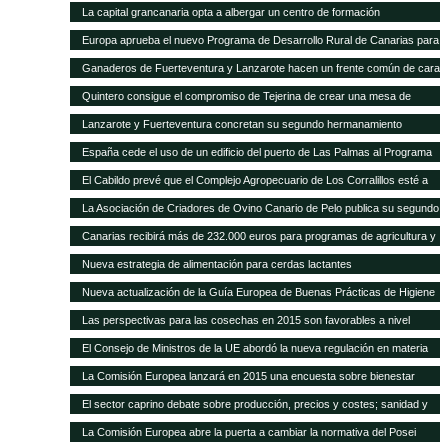
La capital grancanaria opta a albergar un centro de formación
internacional del Programa Mundial de Alimentos
Europa aprueba el nuevo Programa de Desarrollo Rural de Canarias para
2014-2020
Ganaderos de Fuerteventura y Lanzarote hacen un frente común de cara
a la modificación del POSEI-2016
Quintero consigue el compromiso de Tejerina de crear una mesa de
trabajo para analizar la ficha adicional del POSEI
Lanzarote y Fuerteventura concretan su segundo hermanamiento
ganadero
España cede el uso de un edificio del puerto de Las Palmas al Programa
Mundial de Alimentos
El Cabildo prevé que el Complejo Agropecuario de Los Corralillos esté a
pleno rendimiento en un año
La Asociación de Criadores de Ovino Canario de Pelo publica su segundo
Catálogo de Sementales
Canarias recibirá más de 232.000 euros para programas de agricultura y
ganadería
Nueva estrategia de alimentación para cerdas lactantes
Nueva actualización de la Guía Europea de Buenas Prácticas de Higiene
para cereales y oleaginosas
Las perspectivas para las cosechas en 2015 son favorables a nivel
mundial, pero persisten puntos críticos de inseguridad alimentaria
El Consejo de Ministros de la UE abordó la nueva regulación en materia
de sanidad animal
La Comisión Europea lanzará en 2015 una encuesta sobre bienestar
animal
El sector caprino debate sobre producción, precios y costes; sanidad y
comercialización
La Comisión Europea abre la puerta a cambiar la normativa del Posei