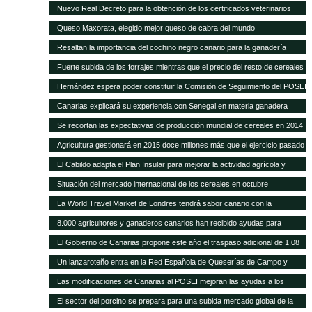
POSEI
Nuevo Real Decreto para la obtención de los certificados veterinarios
para comercio exterior
Queso Maxorata, elegido mejor queso de cabra del mundo
Resaltan la importancia del cochino negro canario para la ganadería
isleña
Fuerte subida de los forrajes mientras que el precio del resto de cereales
se mantiene fijo
Hernández espera poder constituir la Comisión de Seguimiento del POSEI
ganadero antes de finales de año
Canarias explicará su experiencia con Senegal en materia ganadera
Se recortan las expectativas de producción mundial de cereales en 2014
a pesar de las cosechas récord de maíz y trigo
Agricultura gestionará en 2015 doce millones más que el ejercicio pasado
y alcanza los 418,9 millones de euros
El Cabildo adapta el Plan Insular para mejorar la actividad agrícola y
ganadera
Situación del mercado internacional de los cereales en octubre
La World Travel Market de Londres tendrá sabor canario con la
promoción de sus quesos y vinos
8.000 agricultores y ganaderos canarios han recibido ayudas para
desarrollo rural
El Gobierno de Canarias propone este año el traspaso adicional de 1,08
millones del REA a la ganadería de las islas
Un lanzaroteño entra en la Red Española de Queserías de Campo y
Artesanas
Las modificaciones de Canarias al POSEI mejoran las ayudas a los
sectores productivos canarios
El sector del porcino se prepara para una subida mercado global de la