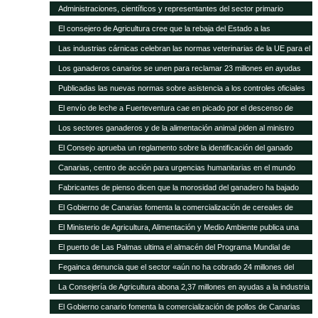
asamblea general
Administraciones, científicos y representantes del sector primario
trabajan en el Plan Forrajero de Canarias
El consejero de Agricultura cree que la rebaja del Estado a las
subvenciones al transporte aleja a los agricultores canarios de España y
Las industrias cárnicas celebran las normas veterinarias de la UE para el
de Europa
porcino
Los ganaderos canarios se unen para reclamar 23 millones en ayudas
atrasadas
Publicadas las nuevas normas sobre asistencia a los controles oficiales
en mataderos de aves y conejos
El envío de leche a Fuerteventura cae en picado por el descenso de
cabras
Los sectores ganaderos y de la alimentación animal piden al ministro
Montoro que el IVA reducido no suba del 10 al 21%
El Consejo aprueba un reglamento sobre la identificación del ganado
vacuno
Canarias, centro de acción para urgencias humanitarias en el mundo
Fabricantes de pienso dicen que la morosidad del ganadero ha bajado
sensiblemente
El Gobierno de Canarias fomenta la comercialización de cereales de
variedades tradicionales de Canarias
El Ministerio de Agricultura, Alimentación y Medio Ambiente publica una
nueva convocatoria de subvenciones para proyectos de investigación
El puerto de Las Palmas ultima el almacén del Programa Mundial de
aplicada al sector ganadero por 6,3 millones de euros
Alimentos
Fegainca denuncia que el sector «aún no ha cobrado 24 millones del
POSEI 2013»
La Consejería de Agricultura abona 2,37 millones en ayudas a la industria
láctea y queserías artesanales
El Gobierno canario fomenta la comercialización de pollos de Canarias