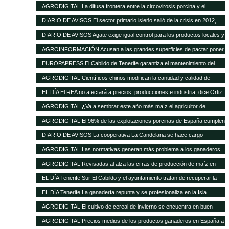
de las buenas perspectivas de producción
AGRODIGITAL La difusa frontera entre la circovirosis porcina y el
complejo respiratorio porcino
DIARIO DE AVISOS El sector primario isleño salió de la crisis en 2012,
cuando creció el 8%
DIARIO DE AVISOS Agate exige igual control para los productos locales y
los de fuera
AGROINFORMACIÓN Acusan a las grandes superficies de pactar poner
el pollo un 20% más barato como reclamo
EUROPAPRESS El Cabildo de Tenerife garantiza el mantenimiento del
Matadero y prevé una inversión de 500.000 euros en tres años
AGRODIGITAL Científicos chinos modifican la cantidad y calidad de
almidón del maíz
EL DÍA El REA no afectará a precios, producciones e industria, dice Ortiz
AGRODIGITAL ¿Va a sembrar este año más maíz el agricultor de
EEUU?
AGRODIGITAL El 96% de las explotaciones porcinas de España cumplen
la normativa de bienestar
DIARIO DE AVISOS La cooperativa La Candelaria se hace cargo
provisionalmente de Teisol
AGRODIGITAL Las normativas generan más problema a los ganaderos
que los precios de los cereales según la FNSEA
AGRODIGITAL Revisadas al alza las cifras de producción de maíz en
Argentina
EL DÍA Tenerife Sur El Cabildo y el ayuntamiento tratan de recuperar la
quesería
EL DÍA Tenerife La ganadería repunta y se profesionaliza en la Isla
AGRODIGITAL El cultivo de cereal de invierno se encuentra en buen
estado a pesar de las menores precipitaciones caídas
AGRODIGITAL Precios medios de los productos ganaderos en España a