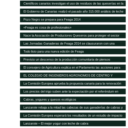
Científicos canarios investigan el uso de residuos de las queserías en la
alimentación de ganado caprino
El Gobierno de Canarias realizó el pasado año 315.000 análisis de leche
y quesos de las Islas
Pozo Negro se prepara para Feaga 2014
«Feaga es cosa de profesionales»
Nace la Asociación de Productores Queseros para proteger el sector
Las Jornadas Ganaderas de Feaga 2014 se clausuraron con una
reivindicación al respeto del reglamento europeo sobre el POSEI
Todo listo para una nueva edición de Feaga
Previsto un descenso de la producción comunitaria de piensos
compuestos en 2014
El consejero de Agricultura explica en el Parlamento las acciones para
mejorar la situación de la ganadería canaria
EL COLEGIO DE INGENIEROS AGRONOMOS DE CENTRO Y
CANARIAS ofrece una sesión gratuita sobre Bioseguridad y gestión de
La Comisión Europea aprueba la propuesta canaria para la renovación
las explotaciones en ganadería
del AIEM
Los precios del trigo suben ante la expectación por el referéndum en
Crimea
Cabras, yogures y quesos ecológicos
Lanzarote rebaja a la mitad las cabezas de sus ganaderías de cabras y
ovejas Las exigencias de Europa para conceder las ayudas deja unas
La Comisión Europea esperará los resultados de un estudio de impacto
12.000 cabezas caprinas y casi 4.000 ovinas
para modificar el POSEI
Lanzarote – El mejor yogur con leche de cabra