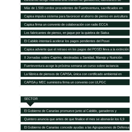
pienso y empresas transformadoras de leche para analizar la crisis del
Más de 1.500 cerdos procedentes de Fuerteventura, sacrificados en
sector
Gran Canaria por la mala gestión del matadero insular
Capisa impulsa sistema para favorecer el ahorro de pienso en avicultura
Capisa firma un convenio de colaboración con radio ECCA
Los fabricantes de pienso, en jaque por la quiebra de Sialsa
El Cabildo intentará acelerar los pagos pendientes del Posei
Capisa advierte que el retraso en los pagos del POSEI lleva a la extinción
al sector ganadero
II Jornadas sobre Caprino, destinadas a Sanidad, Manejo y Nutrición
Fuerteventura acoge la próxima semana un curso sobre lactancia
artificial en el sector caprino
La fábrica de piensos de CAPISA, única con certificado ambiental en
Canarias
CAPISA y MEC suministra firma un convenio con ULPGC
SECTOR
El Gobierno de Canarias promueve junto al Cabildo, ganaderos y
queseros de Tenerife el fomento de la producción local de forrajes
Quintero anuncia que antes de que finalice el mes se abonarán los 6,9
millones del POSEI adicional de la campaña 2015
El Gobierno de Canarias concede ayudas a las Agrupaciones de Defensa