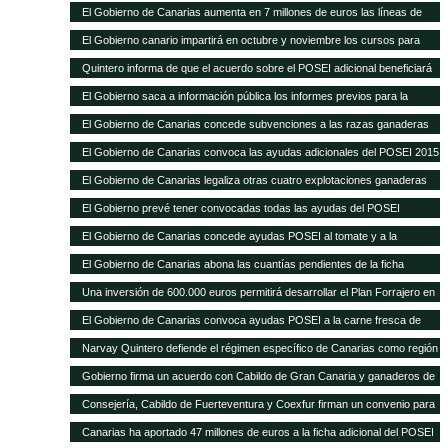
Sanitaria Ganadera por 300.000 euros
El Gobierno de Canarias aumenta en 7 millones de euros las líneas de
ayudas a comercialización y producción agrícola y ganadera
El Gobierno canario impartirá en octubre y noviembre los cursos para
obtener el certificado obligatorio para transporte animal
Quintero informa de que el acuerdo sobre el POSEI adicional beneficiará
a unos 4.800 agricultores y ganaderos de las Islas
El Gobierno saca a información pública los informes previos para la
legalización de otras 28 explotaciones ganaderas
El Gobierno de Canarias concede subvenciones a las razas ganaderas
autóctonas por importe de casi 200.000 euros
El Gobierno de Canarias convoca las ayudas adicionales del POSEI 2015
El Gobierno de Canarias legaliza otras cuatro explotaciones ganaderas
El Gobierno prevé tener convocadas todas las ayudas del POSEI
adicional, excepto 2011, antes de que termine el año
El Gobierno de Canarias concede ayudas POSEI al tomate y a la
industria láctea que emplea leche local por 3,7 millones de euros
El Gobierno de Canarias abona las cuantías pendientes de la ficha
adicional del POSEI 2014
Una inversión de 600.000 euros permitirá desarrollar el Plan Forrajero en
la isla de La Palma
El Gobierno de Canarias convoca ayudas POSEI a la carne fresca de
origen local por 2,28 millones de euros
Narvay Quintero defiende el régimen específico de Canarias como región
ultraperiférica en la estrategia española de negociación de la Política
Gobierno firma un acuerdo con Cabildo de Gran Canaria y ganaderos de
Agraria Común El consejero de Agricultura del Gobierno de Canarias
la isla para aumentar la producción de forraje para el ganado El consejero
Consejería, Cabildo de Fuerteventura y Coexfur firman un convenio para
participó ayer en Madrid en la Conferencia Sectorial de Agricultura y
de Agricultura, Ganadería, Pesca y Aguas, Narvay Quintero, explicó que
poner en marcha el Plan Forrajero con un presupuesto de 600.000 euros
Desarrollo Rural
Canarias ha aportado 47 millones de euros a la ficha adicional del POSEI
este plan quiere dar estabilidad a los ganaderos y una mejor alimentación
El consejero de Agricultura, Ganadería, Pesca y Aguas, Narvay Quintero,