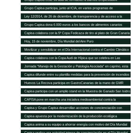
Grupo Capisa participa, junto al ICIA, en varios programas de
investigación ganadera
Ley 12/2014, de 26 de diciembre, de transparencia y de acceso a la
información pública.
Grupo Capisa dona 6.000 euros a los bancos de alimentos canarios
Capisa colabora con la 5º Copa Fedicaza de tiro al plato de Gran Canaria
Hoy, 15 de noviembre, Día Mundial del Aire Puro
Movilizar y sensibilizar en el Día Internacional contra el Cambio Climático
Capisa colabora con la Copa Audi de Hípica que se celebra en Las
Palmas
Jornada “Manejo de la Gestación y Patología Asociada” en caprino, esta
tarde en el Aula Ganadera de Grupo Capisa
Capisa difunde entre su plantilla medidas para la prevención de incendios
Huevos La Recova participa en GastroCanarias de la mano de GMR
Capisa participa con un amplio stand en la Muestra de Ganado San Isidro
Labrador de Uga, en Lanzarote
CAPISA pone en marcha una iniciativa medioambiental contra la
contaminación acústica
Capisa y Grupo Capisa desarrollan acciones de concienciación con
motivo del Día Internacional del Agua
Capisa apuesta por la modernización de la producción ecológica
Capisa anima a su equipo a ahorrar energía con motivo del Día Mundial
de la Energía
Capisa realiza una actividad interna de concienciación en el Día Mundial