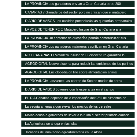
ante la nefasta gestión del Matadero Insular
LA PROVINCIA Los ganaderos envían a Gran Canaria otros 200
cochinos para sacrificar
CANARIAS 7 Ganaderos del sector porcino critican que el matadero
insular funcione solo al 50%
DIARIO DE AVISOS Los cabildos potenciarán las queserías artesanales
como elemento característico del medio rural
LA VOZ DE TENERIFE El Matadero Insular de Gran Canaria a la
vanguardia de todo el Archipiélago con más de 894.346 animales
LA PROVINCIA Un centenar de queserías podrán comercializar sus
registrados durante el transcurso de 2012
productos en la Península
LA PROVINCIA Los ganaderos majoreros sacrifican en Gran Canaria
1.500 cochinos
NOTICANARIAS El Matadero Insular de Fuerteventura garantiza la
prestación regular de sus servicios para el ganado porcino
AGRODIGITAL Nuevo sistema para reducir las emisiones de los purines
AGRODIGITAL Enciclopedia on line sobre alimentación animal
LA PROVINCIA Lanzarote Las cabras de Soo se mudan de corral
DIARIO DE AVISOS Jóvenes con la esperanza en el campo
EL DÍA Canarias depende de la importación del 92% de alimentos de
consumo básico
La sequía amenaza con elevar los precios de los cereales
Molina acusa a gobiernos de llevar a la ruina el sector primario canario
La Agricultura se ahoga en las islas
Jornadas de innovación agroalimentaria en La Aldea