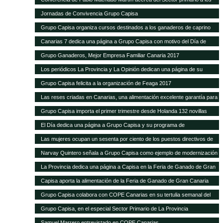
alumnos de Hecansa
Jornadas de Convivencia Grupo Capisa
Grupo Capisa organiza cursos destinados a los ganaderos de caprino
Canarias 7 dedica una página a Grupo Capisa con motivo del Día de
Canarias
Grupo Ganaderos, Mejor Empresa Familiar Canaria 2017
Los periódicos La Provincia y La Opinión dedican una página de su
suplemento de Sector Primario a Grupo Capisa
Grupo Capisa felicita a la organización de Feaga 2017
Las reses criadas en Canarias, una alimentación excelente garantía para
el consumidor local
Grupo Capisa importa el primer trimestre desde Holanda 132 novillas
frisonas de alta productividad
El Día dedica una página a Grupo Capisa y su programa de
Responsabilidad Social
Las mujeres ocupan un sesenta por ciento de los puestos directivos de
Grupo Capisa
Narvay Quintero señala a Grupo Capisa como ejemplo de modernización
e innovación en el Sector
La Provincia dedica una página a Capisa en la Feria de Ganado de Gran
Canaria
Capisa aporta la alimentación de la Feria de Ganado de Gran Canaria
Grupo Capisa colabora con COPE Canarias en su tertulia semanal del
Sector Primario
Grupo Capisa, en el especial Sector Primario de La Provincia
Samuel Marrero entrevistado en COPE Canarias