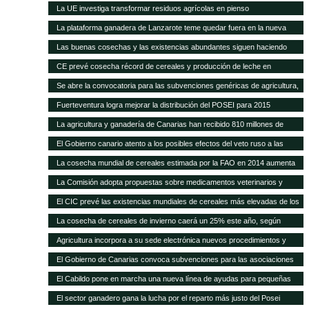
carne del 40% en 20 años
La UE investiga transformar residuos agrícolas en pienso
La plataforma ganadera de Lanzarote teme quedar fuera en la nueva
revisión del Posei
Las buenas cosechas y las existencias abundantes siguen haciendo
bajar los precios internacionales de los alimentos
CE prevé cosecha récord de cereales y producción de leche en
próximos meses
Se abre la convocatoria para las subvenciones genéricas de agricultura,
ganadería y pesca
Fuerteventura logra mejorar la distribución del POSEI para 2015
La agricultura y ganadería de Canarias han recibido 810 millones de
euros en ayudas del POSEI esta legislatura
El Gobierno canario atento a los posibles efectos del veto ruso a las
importaciones de la UE
La cosecha mundial de cereales estimada por la FAO en 2014 aumenta
en 14 Mt
La Comisión adopta propuestas sobre medicamentos veterinarios y
piensos medicamentosos
El CIC prevé las existencias mundiales de cereales más elevadas de los
15 años
La cosecha de cereales de invierno caerá un 25% este año, según
Agricultura
Agricultura incorpora a su sede electrónica nuevos procedimientos y
servicios on line
El Gobierno de Canarias convoca subvenciones para las asociaciones
agrarias
El Cabildo pone en marcha una nueva línea de ayudas para pequeñas
queserías con 100.000 euros
El sector ganadero gana la lucha por el reparto más justo del Posei