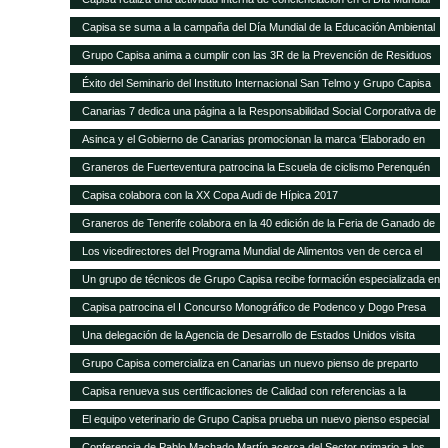
de la Educación Ambiental
Capisa se suma a la campaña del Día Mundial de la Educación Ambiental
Grupo Capisa anima a cumplir con las 3R de la Prevención de Residuos
Éxito del Seminario del Instituto Internacional San Telmo y Grupo Capisa
destinado al sector primario, la industria agroalimentaria y la distribución
Canarias 7 dedica una página a la Responsabilidad Social Corporativa de
Grupo Capisa
Asinca y el Gobierno de Canarias promocionan la marca ‘Elaborado en
Canarias’ con una campaña en la que participa Grupo Capisa
Graneros de Fuerteventura patrocina la Escuela de ciclismo Perenquén
Macebike
Capisa colabora con la XX Copa Audi de Hípica 2017
Graneros de Tenerife colabora en la 40 edición de la Feria de Ganado de
San Benito
Los vicedirectores del Programa Mundial de Alimentos ven de cerca el
trabajo de Silos Canarios
Un grupo de técnicos de Grupo Capisa recibe formación especializada en
la Complutense
Capisa patrocina el I Concurso Monográfico de Podenco y Dogo Presa
Canario de Santa Brígida
Una delegación de la Agencia de Desarrollo de Estados Unidos visita
Silos Canarios
Grupo Capisa comercializa en Canarias un nuevo pienso de preparto
para caprino y ovino
Capisa renueva sus certificaciones de Calidad con referencias a la
“evidente mejora continua”, según el auditor
El equipo veterinario de Grupo Capisa prueba un nuevo pienso especial
para ponedoras
Conferencia de Pablo Machado Martín acerca del Sector primario a los