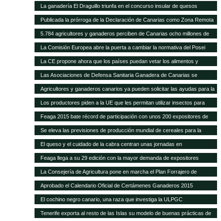
La ganadería El Draguillo triunfa en el concurso insular de quesos
Publicada la prórroga de la Declaración de Canarias como Zona Remota
a efectos de la eliminación de subproductos SANDACH hasta junio de
5.784 agricultores y ganaderos perciben de Canarias ocho millones de
2018
euros en ayudas adicionales POSEI
La Comisión Europea abre la puerta a cambiar la normativa del Posei
La CE propone ahora que los países puedan vetar los alimentos y
piensos transgénicos
Las Asociaciones de Defensa Sanitaria Ganadera de Canarias se
reunirán anualmente en la Feria de Fuerteventura
Agricultores y ganaderos canarios ya pueden solicitar las ayudas para la
contratación de seguros agrarios
Los productores piden a la UE que les permitan utilizar insectos para
fabricar piensos
Feaga 2015 bate récord de participación con unos 200 expositores de
empresas, productores locales y gastronomía tradicional
Se eleva las previsiones de producción mundial de cereales para la
campaña 2014-2015
El queso y el cuidado de la cabra centran unas jornadas en
Fuerteventura
Feaga llega a su 29 edición con la mayor demanda de expositores
La Consejería de Agricultura pone en marcha el Plan Forrajero de
Canarias
Aprobado el Calendario Oficial de Certámenes Ganaderos 2015
El cochino negro canario, una raza que investiga la ULPGC
Tenerife exporta al resto de las Islas su modelo de buenas prácticas de