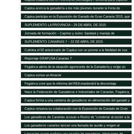
Capisa acerca la ganadería a los más jóvenes durante la Feria de
Ganado Selecto 2015
Capisa participa en la Exposición de Ganado de Gran Canaria 2015, que
contará con mil cabezas selectas de la isla
SUPLEMENTO LA PROVINCIA – 29 DE ABRIL DE 2015
Jornada de formación – Caprino y ovino: Sanidad y manejo de
alimentación
SUPLEMENTO CANARIAS 7 – 22 DE ABRIL DE 2015
Culmina el 50 aniversario de Capisa con un premio a la fidelidad de sus
clientes
Reportaje GRAFUSA Canarias 7
Fegainca alerta de la situación agonizante de la Ganadería y exige un
reparto más justo del Posei
Capisa sortea un Amarok
Fegainca cree que la reforma del REA mantendrá la desventaja
competitiva de la producción ganadera canaria
Nace la Federación de Ganaderos e Industriales de Canarias, Fegainca,
que por vez primera aglutina los intereses del sector en el Archipiélago
Capisa forma a una veintena de ganaderos en alimentación del ganado y
manejo de explotaciones
Capisa renueva su colaboración con la Exposición de Ganado de Gran
Canaria en su edición 2013
Los ganaderos de Canarias acusan a Rivero de “condenar al sector a la
desaparición con su desprecio”
Los ganaderos canarios lanzan una llamada de auxilio y exigen al
Gobierno que abone la ayuda de Estado del Posei
Lanzarote acoge mañana una reunión de ganaderos, fabricantes de