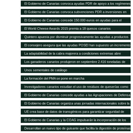
con 1.297 novillas de otras ganaderías, a través de ayudas POSEI
El Gobierno de Canarias convoca ayudas PDR de apoyo a los regímenes
de calidad por valor de 353.000 euros
El Gobierno de Canarias convoca subvenciones PDR a inversiones en
explotaciones agrarias por 11 millones de euros
El Gobierno de Canarias concede 150.000 euros en ayudas para el
fomento de razas ganaderas autóctonas
El World Cheese Awards 2015 premia a 18 quesos canarios
Quintero apuesta por disminuir progresivamente las ayudas a productos
importados en favor de las producciones locales
El consejero asegura que las ayudas POSEI han supuesto un incremento
del empleo y del asociacionismo
La adaptabilidad de la cabra majorera a condiciones extremas abre
nuevas vías de intercambio para el caprino canario
Los ganaderos canarios produjeron en septiembre 2.416 toneladas de
leche
Unos sementales de catálogo
La formación del PMA se pone en marcha
Investigadores canarios estudian el uso de residuos de queserías como
alimento para el caprino
El Gobierno de Canarias concede ayudas a las Agrupaciones de Defensa
Sanitaria Ganadera por valor de 300.000 euros
El Gobierno de Canarias organiza unas jornadas internacionales sobre la
ganadería como herramienta para el desarrollo en zonas áridas
UE crea base de datos de transgénicos para garantizar seguridad de
piensos
El Gobierno de Canarias y la COAG impulsarán la incorporación de los
jóvenes en el sector primario
Desarrollan un nuevo tipo de guisante que facilita la digestión de proteínas