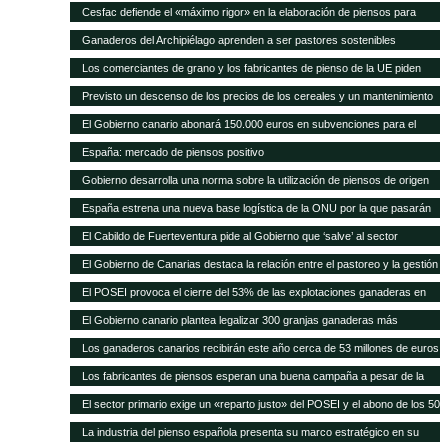
Cesfac defiende el «máximo rigor» en la elaboración de piensos para
animales
Ganaderos del Archipiélago aprenden a ser pastores sostenibles
Los comerciantes de grano y los fabricantes de pienso de la UE piden
celeridad en la aprobación de 8 cultivos MG
Previsto un descenso de los precios de los cereales y un mantenimiento
de los precios de la carne en los próximos 10 años según FAO/OCDE
El Gobierno canario abonará 150.000 euros en subvenciones para el
fomento de razas autóctonas
España: mercado de piensos positivo
Gobierno desarrolla una norma sobre la utilización de piensos de origen
animal
España estrena una nueva base logística de la ONU por la que pasarán
75.000 toneladas de ayuda para África al año
El Cabildo de Fuerteventura pide al Gobierno que ‘salve’ al sector
ganadero del hundimiento
El Gobierno de Canarias destaca la relación entre el pastoreo y la gestión
medioambiental
El POSEI provoca el cierre del 53% de las explotaciones ganaderas en
cuatro años
El Gobierno canario plantea legalizar 300 granjas ganaderas más
Los ganaderos canarios recibirán este año cerca de 53 millones de euros
en ayudas POSEI
Los fabricantes de piensos esperan una buena campaña a pesar de la
sequía en España
El sector primario exige un «reparto justo» del POSEI y el abono de los 50
millones adeudados
La industria del pienso española presenta su marco estratégico en su