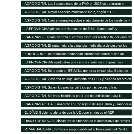
16 de enero de 2013
AGRODIGITAL Las inspecciones de la FVO en 2013 se centrarán en
seguridad alimentaria y bienestar en el transporte
AGRODIGITAL Mayor cosecha mundial de maíz, según el CIC
AGRODIGITAL Nueva normativa sobre el aturdimiento de los corderos y
cabritos
LA PROVINCIA Agüimes premia quesos de Telde, Santa Lucía y
Valsequillo en la cata insular
CANARIAS 7 España alcanza el estatus «libre del serotipo 8» del virus de
la lengua azul
AGRODIGITAL El agua mejora la ganancia media diaria de peso en los
terneros
EUROCARNE Los británicos demandan información sobre el uso de
transgénicos en la alimentación animal
LA PROVINCIA Valsequillo abre una central insular de compras para
abaratar productos agrícolas
AGRODIGITAL Se prevén en EEUU las menores existencias finales de
maíz de los últimos 17 años
AGRODIGITAL Cosecha de soja: aumenta en EEUU y alcanza record en
Brasil
AGRODIGITAL Suben los precios del trigo por las peores cifras
publicadas por el USDA
AGRODIGITAL Mínimos históricos en el uso de antibióticos para la
ganadería en Holanda
CANARIAS ACTUAL Lanzarote La Consejería de Agricultura y Ganadería
del Cabildo tramitará las subvenciones de 2013 del Gobierno regional
EL DÍA El Gobierno alerta de que la UE pone en riesgo el REF
destinadas al sector agrícola y ganadero de la isla
DIARIO DE AVISOS Críticas por la situación de la cooperativa de Benijos
RTVAGUACABRA El PP exige responsabilidad al Presidente del Cabildo