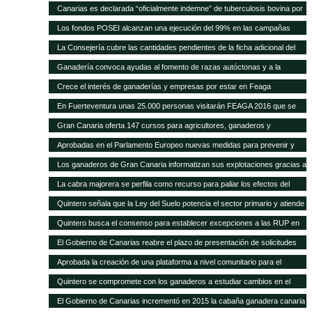
Quintero analiza con el Ministerio la mejor forma de abono de la campaña
a la cabaña existente
Canarias es declarada “oficialmente indemne” de tuberculosis bovina por
explicó que este plan permitirá a los ganaderos de la isla depender menos
2011, después de que se pague la cantidad relativa a 2015
la UE El consejero, Narvay Quintero, y el director de Ganadería, David de
de la importación de insumos
Los fondos POSEI alcanzan una ejecución del 99% en las campañas
Vera, informaron hoy en rueda de prensa de las actuaciones
2014 y 2015 Quintero destaca en el Parlamento que la Consejería de
La Consejería cubre las cantidades pendientes de la ficha adicional del
desarrolladas por este departamento para alcanzar este logro
Agricultura del Gobierno de Canarias ha recibido felicitaciones por parte
POSEI de 2014 tras incrementar la dotación presupuestaria propia El
Ganadería convoca ayudas al fomento de razas autóctonas y a la
de la UE por estas cifras y la positiva repercusión del programa en el
consejero de Agricultura, Ganadería, Pesca y Aguas, Narvay Quintero,
producción y comercialización de productos de la apicultura
sector primario canario
Crece el interés de ganaderías y empresas por estar en Feaga
espera que las transferencias acordadas con el Estado se cumplan para
empezar a convocar las ayudas de 2015
En Fuerteventura unas 25.000 personas visitarán FEAGA 2016 que se
celebra del 21 al 24 de abril
Gran Canaria oferta 147 cursos para agricultores, ganaderos y
pescadores
Aprobadas en el Parlamento Europeo nuevas medidas para prevenir y
frenar las enfermedades animales
Los ganaderos de Gran Canaria informatizan sus explotaciones gracias a
una pionera aplicación gratuita del Cabildo
La cabra majorera se perfila como recurso para paliar los efectos del
cambio climático
Quintero señala que la Ley del Suelo potencia el sector primario y atiende
sus demandas
Quintero busca el consenso para establecer excepciones a las RUP en
los tratados internacionales
El Gobierno de Canarias reabre el plazo de presentación de solicitudes
para acogerse a las subvenciones a inversiones del PDR
Aprobada la creación de una plataforma a nivel comunitario para el
fomento del bienestar animal
Quintero se compromete con los ganaderos a estudiar cambios en el
POSEI
El Gobierno de Canarias incrementó en 2015 la cabaña ganadera canaria