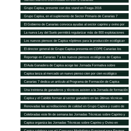
Grupo Capisa, presente con dos stand en Feaga 2016
Grupo Capisa, en el suplemento de Sector Primario de Canarias 7
El Gobierno de Canarias convoca ayudas al sector caprino y ovino por
seis millones de euros
La nueva Ley del Suelo permitirá regularizar más de 800 explotaciones
agrícolas y ganaderas
Los nuevos piensos de Capisa «óptimos para la producción ecológica»
El director general de Grupo Capisa presenta en COPE Canarias los
nuevos piensos ecológicos
Reportaje en Canarias 7 a los nuevos piensos ecológicos de Capisa
El Aula Ganadera de Capisa acoge las Jornada Formativa sobre
Avicultura de Puesta
Capisa lanza al mercado un nuevo pienso cien por cien ecológico
Canarias 7 dedica un artículo al Programa de Formación de Capisa
Una treintena de ganaderos y técnicos asisten a la Jornada de formación
en vacuno de Capisa y el Cabildo de Gran Canaria
Capisa y el Cabildo forman al sector ganadero en las últimas técnicas
mundiales de alimentación y manejo de vacuno
Renovadas las acreditaciones de calidad en Grupo Capisa y cuatro de
sus empresas
Celebradas este fin de semana las Jornadas Técnicas sobre Caprino y
Ovino de Uga
Capisa organiza las Jornadas Técnicas sobre Caprino y Ovino en
Lanzarote
Capisa colabora con el I Concurso Morfológico Funcional para Equinos