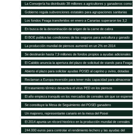
higiene para queserías
La Consejería ha distribuido 38 millones a agricultores y ganaderos como
ayudas adicionales POSEI
Gobierno regula subvenciones estatales para agrupaciones sanitarias
ganaderas
Los fondos Feaga transferidos en enero a Canarias superaron los 3,2
millones
En busca de la denominación de origen de la carne de cabra
El BOE publica las condiciones de los seguros para avicultura y ganado
equino
La producción mundial de piensos aumentó en un 2% en 2014
Se destinarán hasta 7,9 millones de fondos propios a ayudas adicionales
de diversas líneas POSEI
El Cabildo anuncia la apertura del plazo de solicitud de stands para Feaga
2015
Abierto el plazo para solicitar ayudas POSEI al caprino y ovino, dotadas
con seis millones de euros
Reclaman a Europa inversión para tener más capacidad para almacenar
cereal y oleaginosas
El tratamiento térmico desactiva el virus PED en los piensos
El año empieza tranquilo en los mercados de cereales sin que se esperen
cambios en meses
Se constituye la Mesa de Seguimiento del POSEI ganadero
Un majorero, representante canario en la mesa del Posei
El 2014 apunta un récord histórico en la producción mundial de cereales
244.000 euros para controlar el rendimiento lechero y las ayudas del