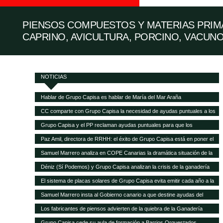
PIENSOS COMPUESTOS Y MATERIAS PRIMA
CAPRINO, AVICULTURA, PORCINO, VACUNO
NOTICIAS
Hablar de Grupo Capisa es hablar de María del Mar Araña
CC comparte con Grupo Capisa la necesidad de ayudas puntuales a los
ganaderos canarios
Grupo Capisa y el PP reclaman ayudas puntuales para que los
ganaderos canarios puedan pagar la gran subida de la alimentación
Paz Amil, directora de RRHH: el éxito de Grupo Capisa está en poner el
animal
foco en las personas
Samuel Marrero analiza en COPE Canarias la dramática situación de la
ganadería canaria
Déniz (Sí Podemos) y Grupo Capisa analizan la crisis de la ganadería
canaria
El sistema de placas solares de Grupo Capisa evita emitir cada año a la
atmósfera 95,5 toneladas de CO2
Samuel Marrero insta al Gobierno canario a que destine ayudas del
Fondo de Recuperación a la ganadería, en peligro de desaparecer por la
Los fabricantes de piensos advierten de la quiebra de la Ganadería
crisis
canaria y demandan ayudas directas a las explotaciones
Grupo Capisa cede su aula de formación a Barrios Orquestados