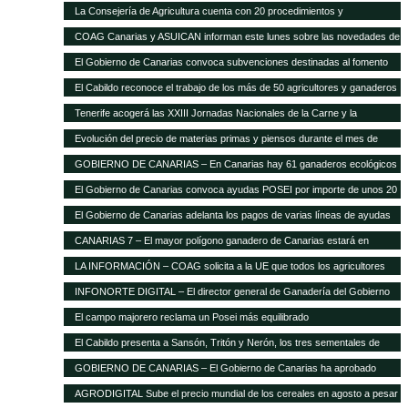
La Consejería de Agricultura cuenta con 20 procedimientos y
servicios»on-line»
COAG Canarias y ASUICAN informan este lunes sobre las novedades de
la Ley de la Cadena Alimentaria
El Gobierno de Canarias convoca subvenciones destinadas al fomento
de razas ganaderas autóctonas
El Cabildo reconoce el trabajo de los más de 50 agricultores y ganaderos
Tenerife acogerá las XXIII Jornadas Nacionales de la Carne y la
Seguridad Alimentaria de AVESA
Evolución del precio de materias primas y piensos durante el mes de
enero
GOBIERNO DE CANARIAS – En Canarias hay 61 ganaderos ecológicos
El Gobierno de Canarias convoca ayudas POSEI por importe de unos 20
millones de euros
El Gobierno de Canarias adelanta los pagos de varias líneas de ayudas
del POSEI ganadero
CANARIAS 7 – El mayor polígono ganadero de Canarias estará en
Corralillos
LA INFORMACIÓN – COAG solicita a la UE que todos los agricultores
tengan el mismo porcentaje de financiación en el POSEI
INFONORTE DIGITAL – El director general de Ganadería del Gobierno
de Canarias visita La Aldea
El campo majorero reclama un Posei más equilibrado
El Cabildo presenta a Sansón, Tritón y Nerón, los tres sementales de
cochino negro
GOBIERNO DE CANARIAS – El Gobierno de Canarias ha aprobado
medidas que suponen 20 millones extra en ayudas a la agricultura y
AGRODIGITAL Sube el precio mundial de los cereales en agosto a pesar
ganadería