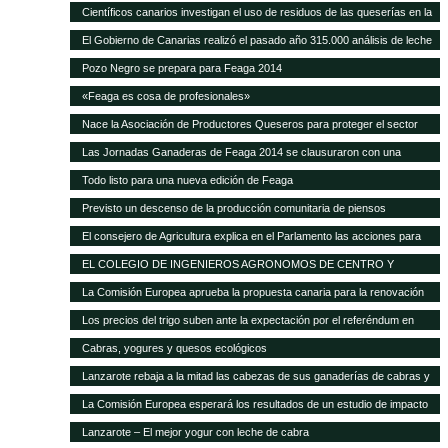
Científicos canarios investigan el uso de residuos de las queserías en la
alimentación de ganado caprino
El Gobierno de Canarias realizó el pasado año 315.000 análisis de leche
y quesos de las Islas
Pozo Negro se prepara para Feaga 2014
«Feaga es cosa de profesionales»
Nace la Asociación de Productores Queseros para proteger el sector
Las Jornadas Ganaderas de Feaga 2014 se clausuraron con una
reivindicación al respeto del reglamento europeo sobre el POSEI
Todo listo para una nueva edición de Feaga
Previsto un descenso de la producción comunitaria de piensos
compuestos en 2014
El consejero de Agricultura explica en el Parlamento las acciones para
mejorar la situación de la ganadería canaria
EL COLEGIO DE INGENIEROS AGRONOMOS DE CENTRO Y
CANARIAS ofrece una sesión gratuita sobre Bioseguridad y gestión de
La Comisión Europea aprueba la propuesta canaria para la renovación
las explotaciones en ganadería
del AIEM
Los precios del trigo suben ante la expectación por el referéndum en
Crimea
Cabras, yogures y quesos ecológicos
Lanzarote rebaja a la mitad las cabezas de sus ganaderías de cabras y
ovejas Las exigencias de Europa para conceder las ayudas deja unas
La Comisión Europea esperará los resultados de un estudio de impacto
12.000 cabezas caprinas y casi 4.000 ovinas
para modificar el POSEI
Lanzarote – El mejor yogur con leche de cabra