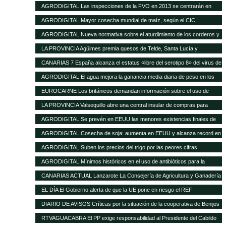
16 de enero de 2013
AGRODIGITAL Las inspecciones de la FVO en 2013 se centrarán en
seguridad alimentaria y bienestar en el transporte
AGRODIGITAL Mayor cosecha mundial de maíz, según el CIC
AGRODIGITAL Nueva normativa sobre el aturdimiento de los corderos y
cabritos
LA PROVINCIA Agüimes premia quesos de Telde, Santa Lucía y
Valsequillo en la cata insular
CANARIAS 7 España alcanza el estatus «libre del serotipo 8» del virus de
la lengua azul
AGRODIGITAL El agua mejora la ganancia media diaria de peso en los
terneros
EUROCARNE Los británicos demandan información sobre el uso de
transgénicos en la alimentación animal
LA PROVINCIA Valsequillo abre una central insular de compras para
abaratar productos agrícolas
AGRODIGITAL Se prevén en EEUU las menores existencias finales de
maíz de los últimos 17 años
AGRODIGITAL Cosecha de soja: aumenta en EEUU y alcanza record en
Brasil
AGRODIGITAL Suben los precios del trigo por las peores cifras
publicadas por el USDA
AGRODIGITAL Mínimos históricos en el uso de antibióticos para la
ganadería en Holanda
CANARIAS ACTUAL Lanzarote La Consejería de Agricultura y Ganadería
del Cabildo tramitará las subvenciones de 2013 del Gobierno regional
EL DÍA El Gobierno alerta de que la UE pone en riesgo el REF
destinadas al sector agrícola y ganadero de la isla
DIARIO DE AVISOS Críticas por la situación de la cooperativa de Benijos
RTVAGUACABRA El PP exige responsabilidad al Presidente del Cabildo