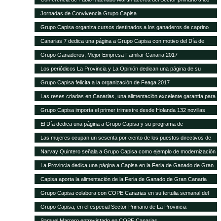
alumnos de Hecansa
Jornadas de Convivencia Grupo Capisa
Grupo Capisa organiza cursos destinados a los ganaderos de caprino
Canarias 7 dedica una página a Grupo Capisa con motivo del Día de
Canarias
Grupo Ganaderos, Mejor Empresa Familiar Canaria 2017
Los periódicos La Provincia y La Opinión dedican una página de su
suplemento de Sector Primario a Grupo Capisa
Grupo Capisa felicita a la organización de Feaga 2017
Las reses criadas en Canarias, una alimentación excelente garantía para
el consumidor local
Grupo Capisa importa el primer trimestre desde Holanda 132 novillas
frisonas de alta productividad
El Día dedica una página a Grupo Capisa y su programa de
Responsabilidad Social
Las mujeres ocupan un sesenta por ciento de los puestos directivos de
Grupo Capisa
Narvay Quintero señala a Grupo Capisa como ejemplo de modernización
e innovación en el Sector
La Provincia dedica una página a Capisa en la Feria de Ganado de Gran
Canaria
Capisa aporta la alimentación de la Feria de Ganado de Gran Canaria
Grupo Capisa colabora con COPE Canarias en su tertulia semanal del
Sector Primario
Grupo Capisa, en el especial Sector Primario de La Provincia
Samuel Marrero entrevistado en COPE Canarias