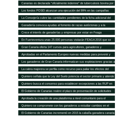
Quintero analiza con el Ministerio la mejor forma de abono de la campaña
a la cabaña existente
Canarias es declarada “oficialmente indemne” de tuberculosis bovina por
explicó que este plan permitirá a los ganaderos de la isla depender menos
2011, después de que se pague la cantidad relativa a 2015
la UE El consejero, Narvay Quintero, y el director de Ganadería, David de
de la importación de insumos
Los fondos POSEI alcanzan una ejecución del 99% en las campañas
Vera, informaron hoy en rueda de prensa de las actuaciones
2014 y 2015 Quintero destaca en el Parlamento que la Consejería de
La Consejería cubre las cantidades pendientes de la ficha adicional del
desarrolladas por este departamento para alcanzar este logro
Agricultura del Gobierno de Canarias ha recibido felicitaciones por parte
POSEI de 2014 tras incrementar la dotación presupuestaria propia El
Ganadería convoca ayudas al fomento de razas autóctonas y a la
de la UE por estas cifras y la positiva repercusión del programa en el
consejero de Agricultura, Ganadería, Pesca y Aguas, Narvay Quintero,
producción y comercialización de productos de la apicultura
sector primario canario
Crece el interés de ganaderías y empresas por estar en Feaga
espera que las transferencias acordadas con el Estado se cumplan para
empezar a convocar las ayudas de 2015
En Fuerteventura unas 25.000 personas visitarán FEAGA 2016 que se
celebra del 21 al 24 de abril
Gran Canaria oferta 147 cursos para agricultores, ganaderos y
pescadores
Aprobadas en el Parlamento Europeo nuevas medidas para prevenir y
frenar las enfermedades animales
Los ganaderos de Gran Canaria informatizan sus explotaciones gracias a
una pionera aplicación gratuita del Cabildo
La cabra majorera se perfila como recurso para paliar los efectos del
cambio climático
Quintero señala que la Ley del Suelo potencia el sector primario y atiende
sus demandas
Quintero busca el consenso para establecer excepciones a las RUP en
los tratados internacionales
El Gobierno de Canarias reabre el plazo de presentación de solicitudes
para acogerse a las subvenciones a inversiones del PDR
Aprobada la creación de una plataforma a nivel comunitario para el
fomento del bienestar animal
Quintero se compromete con los ganaderos a estudiar cambios en el
POSEI
El Gobierno de Canarias incrementó en 2015 la cabaña ganadera canaria