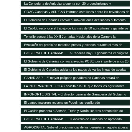
La Consejería de Agricultura cuenta con 20 procedimientos y
servicios»on-line»
COAG Canarias y ASUICAN informan este lunes sobre las novedades de
la Ley de la Cadena Alimentaria
El Gobierno de Canarias convoca subvenciones destinadas al fomento
de razas ganaderas autóctonas
El Cabildo reconoce el trabajo de los más de 50 agricultores y ganaderos
Tenerife acogerá las XXIII Jornadas Nacionales de la Carne y la
Seguridad Alimentaria de AVESA
Evolución del precio de materias primas y piensos durante el mes de
enero
GOBIERNO DE CANARIAS – En Canarias hay 61 ganaderos ecológicos
El Gobierno de Canarias convoca ayudas POSEI por importe de unos 20
millones de euros
El Gobierno de Canarias adelanta los pagos de varias líneas de ayudas
del POSEI ganadero
CANARIAS 7 – El mayor polígono ganadero de Canarias estará en
Corralillos
LA INFORMACIÓN – COAG solicita a la UE que todos los agricultores
tengan el mismo porcentaje de financiación en el POSEI
INFONORTE DIGITAL – El director general de Ganadería del Gobierno
de Canarias visita La Aldea
El campo majorero reclama un Posei más equilibrado
El Cabildo presenta a Sansón, Tritón y Nerón, los tres sementales de
cochino negro
GOBIERNO DE CANARIAS – El Gobierno de Canarias ha aprobado
medidas que suponen 20 millones extra en ayudas a la agricultura y
AGRODIGITAL Sube el precio mundial de los cereales en agosto a pesar
ganadería