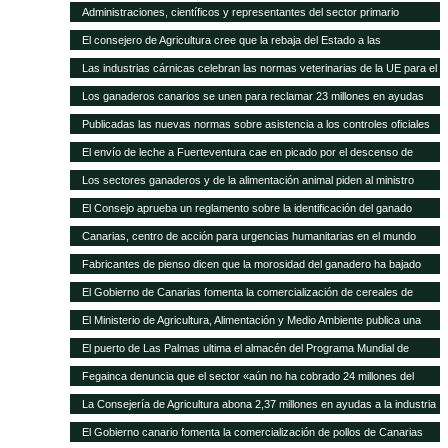
asamblea general
Administraciones, científicos y representantes del sector primario
trabajan en el Plan Forrajero de Canarias
El consejero de Agricultura cree que la rebaja del Estado a las
subvenciones al transporte aleja a los agricultores canarios de España y
Las industrias cárnicas celebran las normas veterinarias de la UE para el
de Europa
porcino
Los ganaderos canarios se unen para reclamar 23 millones en ayudas
atrasadas
Publicadas las nuevas normas sobre asistencia a los controles oficiales
en mataderos de aves y conejos
El envío de leche a Fuerteventura cae en picado por el descenso de
cabras
Los sectores ganaderos y de la alimentación animal piden al ministro
Montoro que el IVA reducido no suba del 10 al 21%
El Consejo aprueba un reglamento sobre la identificación del ganado
vacuno
Canarias, centro de acción para urgencias humanitarias en el mundo
Fabricantes de pienso dicen que la morosidad del ganadero ha bajado
sensiblemente
El Gobierno de Canarias fomenta la comercialización de cereales de
variedades tradicionales de Canarias
El Ministerio de Agricultura, Alimentación y Medio Ambiente publica una
nueva convocatoria de subvenciones para proyectos de investigación
El puerto de Las Palmas ultima el almacén del Programa Mundial de
aplicada al sector ganadero por 6,3 millones de euros
Alimentos
Fegainca denuncia que el sector «aún no ha cobrado 24 millones del
POSEI 2013»
La Consejería de Agricultura abona 2,37 millones en ayudas a la industria
láctea y queserías artesanales
El Gobierno canario fomenta la comercialización de pollos de Canarias