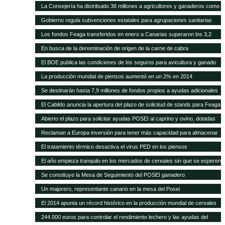
higiene para queserías
La Consejería ha distribuido 38 millones a agricultores y ganaderos como
ayudas adicionales POSEI
Gobierno regula subvenciones estatales para agrupaciones sanitarias
ganaderas
Los fondos Feaga transferidos en enero a Canarias superaron los 3,2
millones
En busca de la denominación de origen de la carne de cabra
El BOE publica las condiciones de los seguros para avicultura y ganado
equino
La producción mundial de piensos aumentó en un 2% en 2014
Se destinarán hasta 7,9 millones de fondos propios a ayudas adicionales
de diversas líneas POSEI
El Cabildo anuncia la apertura del plazo de solicitud de stands para Feaga
2015
Abierto el plazo para solicitar ayudas POSEI al caprino y ovino, dotadas
con seis millones de euros
Reclaman a Europa inversión para tener más capacidad para almacenar
cereal y oleaginosas
El tratamiento térmico desactiva el virus PED en los piensos
El año empieza tranquilo en los mercados de cereales sin que se esperen
cambios en meses
Se constituye la Mesa de Seguimiento del POSEI ganadero
Un majorero, representante canario en la mesa del Posei
El 2014 apunta un récord histórico en la producción mundial de cereales
244.000 euros para controlar el rendimiento lechero y las ayudas del