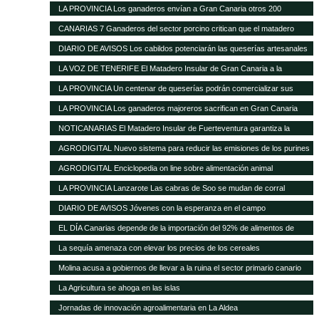
ante la nefasta gestión del Matadero Insular
LA PROVINCIA Los ganaderos envían a Gran Canaria otros 200
cochinos para sacrificar
CANARIAS 7 Ganaderos del sector porcino critican que el matadero
insular funcione solo al 50%
DIARIO DE AVISOS Los cabildos potenciarán las queserías artesanales
como elemento característico del medio rural
LA VOZ DE TENERIFE El Matadero Insular de Gran Canaria a la
vanguardia de todo el Archipiélago con más de 894.346 animales
LA PROVINCIA Un centenar de queserías podrán comercializar sus
registrados durante el transcurso de 2012
productos en la Península
LA PROVINCIA Los ganaderos majoreros sacrifican en Gran Canaria
1.500 cochinos
NOTICANARIAS El Matadero Insular de Fuerteventura garantiza la
prestación regular de sus servicios para el ganado porcino
AGRODIGITAL Nuevo sistema para reducir las emisiones de los purines
AGRODIGITAL Enciclopedia on line sobre alimentación animal
LA PROVINCIA Lanzarote Las cabras de Soo se mudan de corral
DIARIO DE AVISOS Jóvenes con la esperanza en el campo
EL DÍA Canarias depende de la importación del 92% de alimentos de
consumo básico
La sequía amenaza con elevar los precios de los cereales
Molina acusa a gobiernos de llevar a la ruina el sector primario canario
La Agricultura se ahoga en las islas
Jornadas de innovación agroalimentaria en La Aldea