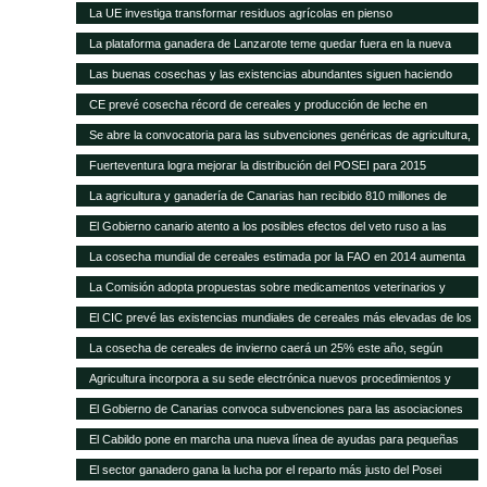
carne del 40% en 20 años
La UE investiga transformar residuos agrícolas en pienso
La plataforma ganadera de Lanzarote teme quedar fuera en la nueva
revisión del Posei
Las buenas cosechas y las existencias abundantes siguen haciendo
bajar los precios internacionales de los alimentos
CE prevé cosecha récord de cereales y producción de leche en
próximos meses
Se abre la convocatoria para las subvenciones genéricas de agricultura,
ganadería y pesca
Fuerteventura logra mejorar la distribución del POSEI para 2015
La agricultura y ganadería de Canarias han recibido 810 millones de
euros en ayudas del POSEI esta legislatura
El Gobierno canario atento a los posibles efectos del veto ruso a las
importaciones de la UE
La cosecha mundial de cereales estimada por la FAO en 2014 aumenta
en 14 Mt
La Comisión adopta propuestas sobre medicamentos veterinarios y
piensos medicamentosos
El CIC prevé las existencias mundiales de cereales más elevadas de los
15 años
La cosecha de cereales de invierno caerá un 25% este año, según
Agricultura
Agricultura incorpora a su sede electrónica nuevos procedimientos y
servicios on line
El Gobierno de Canarias convoca subvenciones para las asociaciones
agrarias
El Cabildo pone en marcha una nueva línea de ayudas para pequeñas
queserías con 100.000 euros
El sector ganadero gana la lucha por el reparto más justo del Posei