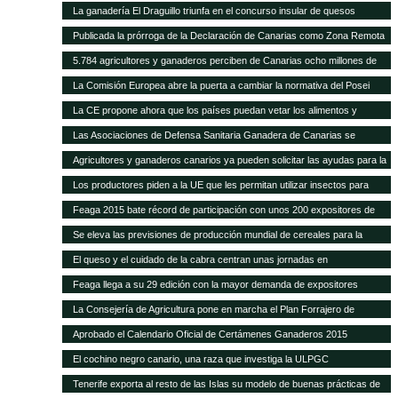
La ganadería El Draguillo triunfa en el concurso insular de quesos
Publicada la prórroga de la Declaración de Canarias como Zona Remota
a efectos de la eliminación de subproductos SANDACH hasta junio de
5.784 agricultores y ganaderos perciben de Canarias ocho millones de
2018
euros en ayudas adicionales POSEI
La Comisión Europea abre la puerta a cambiar la normativa del Posei
La CE propone ahora que los países puedan vetar los alimentos y
piensos transgénicos
Las Asociaciones de Defensa Sanitaria Ganadera de Canarias se
reunirán anualmente en la Feria de Fuerteventura
Agricultores y ganaderos canarios ya pueden solicitar las ayudas para la
contratación de seguros agrarios
Los productores piden a la UE que les permitan utilizar insectos para
fabricar piensos
Feaga 2015 bate récord de participación con unos 200 expositores de
empresas, productores locales y gastronomía tradicional
Se eleva las previsiones de producción mundial de cereales para la
campaña 2014-2015
El queso y el cuidado de la cabra centran unas jornadas en
Fuerteventura
Feaga llega a su 29 edición con la mayor demanda de expositores
La Consejería de Agricultura pone en marcha el Plan Forrajero de
Canarias
Aprobado el Calendario Oficial de Certámenes Ganaderos 2015
El cochino negro canario, una raza que investiga la ULPGC
Tenerife exporta al resto de las Islas su modelo de buenas prácticas de