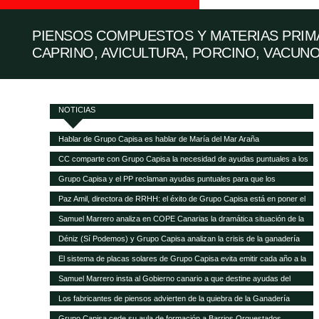
PIENSOS COMPUESTOS Y MATERIAS PRIMA
CAPRINO, AVICULTURA, PORCINO, VACUNO
NOTICIAS
Hablar de Grupo Capisa es hablar de María del Mar Araña
CC comparte con Grupo Capisa la necesidad de ayudas puntuales a los
ganaderos canarios
Grupo Capisa y el PP reclaman ayudas puntuales para que los
ganaderos canarios puedan pagar la gran subida de la alimentación
Paz Amil, directora de RRHH: el éxito de Grupo Capisa está en poner el
animal
foco en las personas
Samuel Marrero analiza en COPE Canarias la dramática situación de la
ganadería canaria
Déniz (Sí Podemos) y Grupo Capisa analizan la crisis de la ganadería
canaria
El sistema de placas solares de Grupo Capisa evita emitir cada año a la
atmósfera 95,5 toneladas de CO2
Samuel Marrero insta al Gobierno canario a que destine ayudas del
Fondo de Recuperación a la ganadería, en peligro de desaparecer por la
Los fabricantes de piensos advierten de la quiebra de la Ganadería
crisis
canaria y demandan ayudas directas a las explotaciones
Grupo Capisa cede su aula de formación a Barrios Orquestados