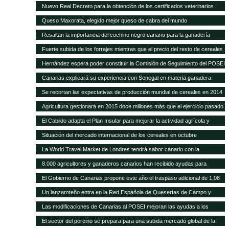
POSEI
Nuevo Real Decreto para la obtención de los certificados veterinarios
para comercio exterior
Queso Maxorata, elegido mejor queso de cabra del mundo
Resaltan la importancia del cochino negro canario para la ganadería
isleña
Fuerte subida de los forrajes mientras que el precio del resto de cereales
se mantiene fijo
Hernández espera poder constituir la Comisión de Seguimiento del POSEI
ganadero antes de finales de año
Canarias explicará su experiencia con Senegal en materia ganadera
Se recortan las expectativas de producción mundial de cereales en 2014
a pesar de las cosechas récord de maíz y trigo
Agricultura gestionará en 2015 doce millones más que el ejercicio pasado
y alcanza los 418,9 millones de euros
El Cabildo adapta el Plan Insular para mejorar la actividad agrícola y
ganadera
Situación del mercado internacional de los cereales en octubre
La World Travel Market de Londres tendrá sabor canario con la
promoción de sus quesos y vinos
8.000 agricultores y ganaderos canarios han recibido ayudas para
desarrollo rural
El Gobierno de Canarias propone este año el traspaso adicional de 1,08
millones del REA a la ganadería de las islas
Un lanzaroteño entra en la Red Española de Queserías de Campo y
Artesanas
Las modificaciones de Canarias al POSEI mejoran las ayudas a los
sectores productivos canarios
El sector del porcino se prepara para una subida mercado global de la