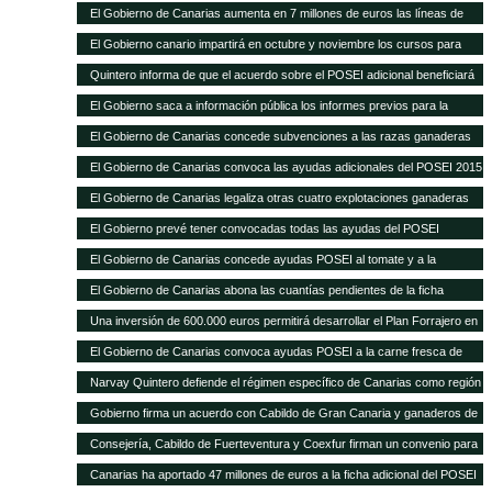
Sanitaria Ganadera por 300.000 euros
El Gobierno de Canarias aumenta en 7 millones de euros las líneas de
ayudas a comercialización y producción agrícola y ganadera
El Gobierno canario impartirá en octubre y noviembre los cursos para
obtener el certificado obligatorio para transporte animal
Quintero informa de que el acuerdo sobre el POSEI adicional beneficiará
a unos 4.800 agricultores y ganaderos de las Islas
El Gobierno saca a información pública los informes previos para la
legalización de otras 28 explotaciones ganaderas
El Gobierno de Canarias concede subvenciones a las razas ganaderas
autóctonas por importe de casi 200.000 euros
El Gobierno de Canarias convoca las ayudas adicionales del POSEI 2015
El Gobierno de Canarias legaliza otras cuatro explotaciones ganaderas
El Gobierno prevé tener convocadas todas las ayudas del POSEI
adicional, excepto 2011, antes de que termine el año
El Gobierno de Canarias concede ayudas POSEI al tomate y a la
industria láctea que emplea leche local por 3,7 millones de euros
El Gobierno de Canarias abona las cuantías pendientes de la ficha
adicional del POSEI 2014
Una inversión de 600.000 euros permitirá desarrollar el Plan Forrajero en
la isla de La Palma
El Gobierno de Canarias convoca ayudas POSEI a la carne fresca de
origen local por 2,28 millones de euros
Narvay Quintero defiende el régimen específico de Canarias como región
ultraperiférica en la estrategia española de negociación de la Política
Gobierno firma un acuerdo con Cabildo de Gran Canaria y ganaderos de
Agraria Común El consejero de Agricultura del Gobierno de Canarias
la isla para aumentar la producción de forraje para el ganado El consejero
Consejería, Cabildo de Fuerteventura y Coexfur firman un convenio para
participó ayer en Madrid en la Conferencia Sectorial de Agricultura y
de Agricultura, Ganadería, Pesca y Aguas, Narvay Quintero, explicó que
poner en marcha el Plan Forrajero con un presupuesto de 600.000 euros
Desarrollo Rural
Canarias ha aportado 47 millones de euros a la ficha adicional del POSEI
este plan quiere dar estabilidad a los ganaderos y una mejor alimentación
El consejero de Agricultura, Ganadería, Pesca y Aguas, Narvay Quintero,