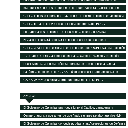
pienso y empresas transformadoras de leche para analizar la crisis del
Más de 1.500 cerdos procedentes de Fuerteventura, sacrificados en
sector
Gran Canaria por la mala gestión del matadero insular
Capisa impulsa sistema para favorecer el ahorro de pienso en avicultura
Capisa firma un convenio de colaboración con radio ECCA
Los fabricantes de pienso, en jaque por la quiebra de Sialsa
El Cabildo intentará acelerar los pagos pendientes del Posei
Capisa advierte que el retraso en los pagos del POSEI lleva a la extinción
al sector ganadero
II Jornadas sobre Caprino, destinadas a Sanidad, Manejo y Nutrición
Fuerteventura acoge la próxima semana un curso sobre lactancia
artificial en el sector caprino
La fábrica de piensos de CAPISA, única con certificado ambiental en
Canarias
CAPISA y MEC suministra firma un convenio con ULPGC
SECTOR
El Gobierno de Canarias promueve junto al Cabildo, ganaderos y
queseros de Tenerife el fomento de la producción local de forrajes
Quintero anuncia que antes de que finalice el mes se abonarán los 6,9
millones del POSEI adicional de la campaña 2015
El Gobierno de Canarias concede ayudas a las Agrupaciones de Defensa