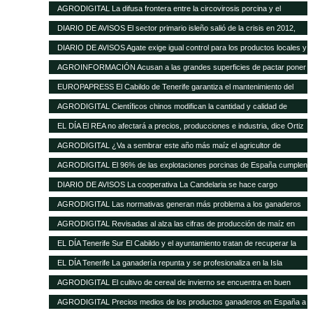
de las buenas perspectivas de producción
AGRODIGITAL La difusa frontera entre la circovirosis porcina y el
complejo respiratorio porcino
DIARIO DE AVISOS El sector primario isleño salió de la crisis en 2012,
cuando creció el 8%
DIARIO DE AVISOS Agate exige igual control para los productos locales y
los de fuera
AGROINFORMACIÓN Acusan a las grandes superficies de pactar poner
el pollo un 20% más barato como reclamo
EUROPAPRESS El Cabildo de Tenerife garantiza el mantenimiento del
Matadero y prevé una inversión de 500.000 euros en tres años
AGRODIGITAL Científicos chinos modifican la cantidad y calidad de
almidón del maíz
EL DÍA El REA no afectará a precios, producciones e industria, dice Ortiz
AGRODIGITAL ¿Va a sembrar este año más maíz el agricultor de
EEUU?
AGRODIGITAL El 96% de las explotaciones porcinas de España cumplen
la normativa de bienestar
DIARIO DE AVISOS La cooperativa La Candelaria se hace cargo
provisionalmente de Teisol
AGRODIGITAL Las normativas generan más problema a los ganaderos
que los precios de los cereales según la FNSEA
AGRODIGITAL Revisadas al alza las cifras de producción de maíz en
Argentina
EL DÍA Tenerife Sur El Cabildo y el ayuntamiento tratan de recuperar la
quesería
EL DÍA Tenerife La ganadería repunta y se profesionaliza en la Isla
AGRODIGITAL El cultivo de cereal de invierno se encuentra en buen
estado a pesar de las menores precipitaciones caídas
AGRODIGITAL Precios medios de los productos ganaderos en España a