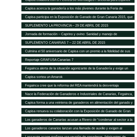
Capisa acerca la ganadería a los más jóvenes durante la Feria de
Ganado Selecto 2015
Capisa participa en la Exposición de Ganado de Gran Canaria 2015, que
contará con mil cabezas selectas de la isla
SUPLEMENTO LA PROVINCIA – 29 DE ABRIL DE 2015
Jornada de formación – Caprino y ovino: Sanidad y manejo de
alimentación
SUPLEMENTO CANARIAS 7 – 22 DE ABRIL DE 2015
Culmina el 50 aniversario de Capisa con un premio a la fidelidad de sus
clientes
Reportaje GRAFUSA Canarias 7
Fegainca alerta de la situación agonizante de la Ganadería y exige un
reparto más justo del Posei
Capisa sortea un Amarok
Fegainca cree que la reforma del REA mantendrá la desventaja
competitiva de la producción ganadera canaria
Nace la Federación de Ganaderos e Industriales de Canarias, Fegainca,
que por vez primera aglutina los intereses del sector en el Archipiélago
Capisa forma a una veintena de ganaderos en alimentación del ganado y
manejo de explotaciones
Capisa renueva su colaboración con la Exposición de Ganado de Gran
Canaria en su edición 2013
Los ganaderos de Canarias acusan a Rivero de “condenar al sector a la
desaparición con su desprecio”
Los ganaderos canarios lanzan una llamada de auxilio y exigen al
Gobierno que abone la ayuda de Estado del Posei
Lanzarote acoge mañana una reunión de ganaderos, fabricantes de