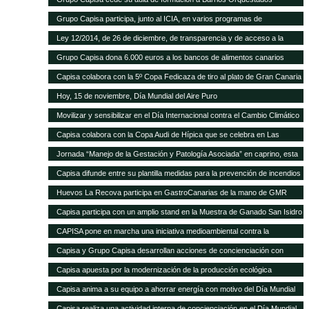
Grupo Capisa participa, junto al ICIA, en varios programas de
investigación ganadera
Ley 12/2014, de 26 de diciembre, de transparencia y de acceso a la
información pública.
Grupo Capisa dona 6.000 euros a los bancos de alimentos canarios
Capisa colabora con la 5º Copa Fedicaza de tiro al plato de Gran Canaria
Hoy, 15 de noviembre, Día Mundial del Aire Puro
Movilizar y sensibilizar en el Día Internacional contra el Cambio Climático
Capisa colabora con la Copa Audi de Hípica que se celebra en Las
Palmas
Jornada “Manejo de la Gestación y Patología Asociada” en caprino, esta
tarde en el Aula Ganadera de Grupo Capisa
Capisa difunde entre su plantilla medidas para la prevención de incendios
Huevos La Recova participa en GastroCanarias de la mano de GMR
Capisa participa con un amplio stand en la Muestra de Ganado San Isidro
Labrador de Uga, en Lanzarote
CAPISA pone en marcha una iniciativa medioambiental contra la
contaminación acústica
Capisa y Grupo Capisa desarrollan acciones de concienciación con
motivo del Día Internacional del Agua
Capisa apuesta por la modernización de la producción ecológica
Capisa anima a su equipo a ahorrar energía con motivo del Día Mundial
de la Energía
Capisa realiza una actividad interna de concienciación en el Día Mundial