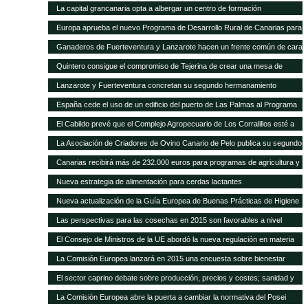
La capital grancanaria opta a albergar un centro de formación
internacional del Programa Mundial de Alimentos
Europa aprueba el nuevo Programa de Desarrollo Rural de Canarias para
2014-2020
Ganaderos de Fuerteventura y Lanzarote hacen un frente común de cara
a la modificación del POSEI-2016
Quintero consigue el compromiso de Tejerina de crear una mesa de
trabajo para analizar la ficha adicional del POSEI
Lanzarote y Fuerteventura concretan su segundo hermanamiento
ganadero
España cede el uso de un edificio del puerto de Las Palmas al Programa
Mundial de Alimentos
El Cabildo prevé que el Complejo Agropecuario de Los Corralillos esté a
pleno rendimiento en un año
La Asociación de Criadores de Ovino Canario de Pelo publica su segundo
Catálogo de Sementales
Canarias recibirá más de 232.000 euros para programas de agricultura y
ganadería
Nueva estrategia de alimentación para cerdas lactantes
Nueva actualización de la Guía Europea de Buenas Prácticas de Higiene
para cereales y oleaginosas
Las perspectivas para las cosechas en 2015 son favorables a nivel
mundial, pero persisten puntos críticos de inseguridad alimentaria
El Consejo de Ministros de la UE abordó la nueva regulación en materia
de sanidad animal
La Comisión Europea lanzará en 2015 una encuesta sobre bienestar
animal
El sector caprino debate sobre producción, precios y costes; sanidad y
comercialización
La Comisión Europea abre la puerta a cambiar la normativa del Posei