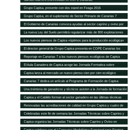
Grupo Capisa, presente con dos stand en Feaga 2016
Grupo Capisa, en el suplemento de Sector Primario de Canarias 7
El Gobierno de Canarias convoca ayudas al sector caprino y ovino por
seis millones de euros
La nueva Ley del Suelo permitirá regularizar más de 800 explotaciones
agrícolas y ganaderas
Los nuevos piensos de Capisa «óptimos para la producción ecológica»
El director general de Grupo Capisa presenta en COPE Canarias los
nuevos piensos ecológicos
Reportaje en Canarias 7 a los nuevos piensos ecológicos de Capisa
El Aula Ganadera de Capisa acoge las Jornada Formativa sobre
Avicultura de Puesta
Capisa lanza al mercado un nuevo pienso cien por cien ecológico
Canarias 7 dedica un artículo al Programa de Formación de Capisa
Una treintena de ganaderos y técnicos asisten a la Jornada de formación
en vacuno de Capisa y el Cabildo de Gran Canaria
Capisa y el Cabildo forman al sector ganadero en las últimas técnicas
mundiales de alimentación y manejo de vacuno
Renovadas las acreditaciones de calidad en Grupo Capisa y cuatro de
sus empresas
Celebradas este fin de semana las Jornadas Técnicas sobre Caprino y
Ovino de Uga
Capisa organiza las Jornadas Técnicas sobre Caprino y Ovino en
Lanzarote
Capisa colabora con el I Concurso Morfológico Funcional para Equinos