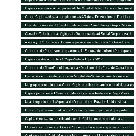
de la Educación Ambiental
Capisa se suma a la campaña del Día Mundial de la Educación Ambiental
Grupo Capisa anima a cumplir con las 3R de la Prevención de Residuos
Éxito del Seminario del Instituto Internacional San Telmo y Grupo Capisa
destinado al sector primario, la industria agroalimentaria y la distribución
Canarias 7 dedica una página a la Responsabilidad Social Corporativa de
Grupo Capisa
Asinca y el Gobierno de Canarias promocionan la marca ‘Elaborado en
Canarias’ con una campaña en la que participa Grupo Capisa
Graneros de Fuerteventura patrocina la Escuela de ciclismo Perenquén
Macebike
Capisa colabora con la XX Copa Audi de Hípica 2017
Graneros de Tenerife colabora en la 40 edición de la Feria de Ganado de
San Benito
Los vicedirectores del Programa Mundial de Alimentos ven de cerca el
trabajo de Silos Canarios
Un grupo de técnicos de Grupo Capisa recibe formación especializada en
la Complutense
Capisa patrocina el I Concurso Monográfico de Podenco y Dogo Presa
Canario de Santa Brígida
Una delegación de la Agencia de Desarrollo de Estados Unidos visita
Silos Canarios
Grupo Capisa comercializa en Canarias un nuevo pienso de preparto
para caprino y ovino
Capisa renueva sus certificaciones de Calidad con referencias a la
“evidente mejora continua”, según el auditor
El equipo veterinario de Grupo Capisa prueba un nuevo pienso especial
para ponedoras
Conferencia de Pablo Machado Martín acerca del Sector primario a los