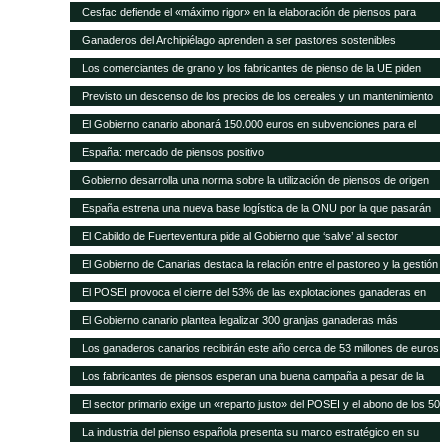
Cesfac defiende el «máximo rigor» en la elaboración de piensos para
animales
Ganaderos del Archipiélago aprenden a ser pastores sostenibles
Los comerciantes de grano y los fabricantes de pienso de la UE piden
celeridad en la aprobación de 8 cultivos MG
Previsto un descenso de los precios de los cereales y un mantenimiento
de los precios de la carne en los próximos 10 años según FAO/OCDE
El Gobierno canario abonará 150.000 euros en subvenciones para el
fomento de razas autóctonas
España: mercado de piensos positivo
Gobierno desarrolla una norma sobre la utilización de piensos de origen
animal
España estrena una nueva base logística de la ONU por la que pasarán
75.000 toneladas de ayuda para África al año
El Cabildo de Fuerteventura pide al Gobierno que ‘salve’ al sector
ganadero del hundimiento
El Gobierno de Canarias destaca la relación entre el pastoreo y la gestión
medioambiental
El POSEI provoca el cierre del 53% de las explotaciones ganaderas en
cuatro años
El Gobierno canario plantea legalizar 300 granjas ganaderas más
Los ganaderos canarios recibirán este año cerca de 53 millones de euros
en ayudas POSEI
Los fabricantes de piensos esperan una buena campaña a pesar de la
sequía en España
El sector primario exige un «reparto justo» del POSEI y el abono de los 50
millones adeudados
La industria del pienso española presenta su marco estratégico en su