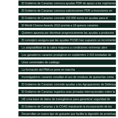
con 1.297 novillas de otras ganaderías, a través de ayudas POSEI
El Gobierno de Canarias convoca ayudas PDR de apoyo a los regímenes
de calidad por valor de 353.000 euros
El Gobierno de Canarias convoca subvenciones PDR a inversiones en
explotaciones agrarias por 11 millones de euros
El Gobierno de Canarias concede 150.000 euros en ayudas para el
fomento de razas ganaderas autóctonas
El World Cheese Awards 2015 premia a 18 quesos canarios
Quintero apuesta por disminuir progresivamente las ayudas a productos
importados en favor de las producciones locales
El consejero asegura que las ayudas POSEI han supuesto un incremento
del empleo y del asociacionismo
La adaptabilidad de la cabra majorera a condiciones extremas abre
nuevas vías de intercambio para el caprino canario
Los ganaderos canarios produjeron en septiembre 2.416 toneladas de
leche
Unos sementales de catálogo
La formación del PMA se pone en marcha
Investigadores canarios estudian el uso de residuos de queserías como
alimento para el caprino
El Gobierno de Canarias concede ayudas a las Agrupaciones de Defensa
Sanitaria Ganadera por valor de 300.000 euros
El Gobierno de Canarias organiza unas jornadas internacionales sobre la
ganadería como herramienta para el desarrollo en zonas áridas
UE crea base de datos de transgénicos para garantizar seguridad de
piensos
El Gobierno de Canarias y la COAG impulsarán la incorporación de los
jóvenes en el sector primario
Desarrollan un nuevo tipo de guisante que facilita la digestión de proteínas