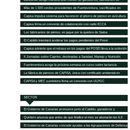
pienso y empresas transformadoras de leche para analizar la crisis del
Más de 1.500 cerdos procedentes de Fuerteventura, sacrificados en
sector
Gran Canaria por la mala gestión del matadero insular
Capisa impulsa sistema para favorecer el ahorro de pienso en avicultura
Capisa firma un convenio de colaboración con radio ECCA
Los fabricantes de pienso, en jaque por la quiebra de Sialsa
El Cabildo intentará acelerar los pagos pendientes del Posei
Capisa advierte que el retraso en los pagos del POSEI lleva a la extinción
al sector ganadero
II Jornadas sobre Caprino, destinadas a Sanidad, Manejo y Nutrición
Fuerteventura acoge la próxima semana un curso sobre lactancia
artificial en el sector caprino
La fábrica de piensos de CAPISA, única con certificado ambiental en
Canarias
CAPISA y MEC suministra firma un convenio con ULPGC
SECTOR
El Gobierno de Canarias promueve junto al Cabildo, ganaderos y
queseros de Tenerife el fomento de la producción local de forrajes
Quintero anuncia que antes de que finalice el mes se abonarán los 6,9
millones del POSEI adicional de la campaña 2015
El Gobierno de Canarias concede ayudas a las Agrupaciones de Defensa