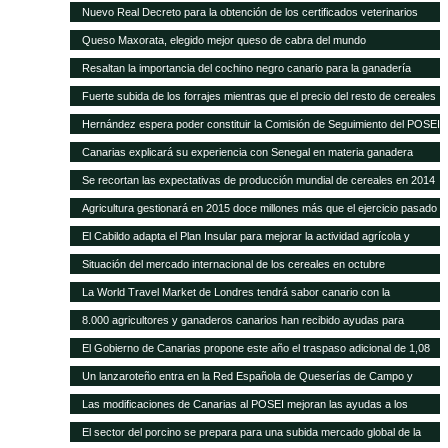
POSEI
Nuevo Real Decreto para la obtención de los certificados veterinarios
para comercio exterior
Queso Maxorata, elegido mejor queso de cabra del mundo
Resaltan la importancia del cochino negro canario para la ganadería
isleña
Fuerte subida de los forrajes mientras que el precio del resto de cereales
se mantiene fijo
Hernández espera poder constituir la Comisión de Seguimiento del POSEI
ganadero antes de finales de año
Canarias explicará su experiencia con Senegal en materia ganadera
Se recortan las expectativas de producción mundial de cereales en 2014
a pesar de las cosechas récord de maíz y trigo
Agricultura gestionará en 2015 doce millones más que el ejercicio pasado
y alcanza los 418,9 millones de euros
El Cabildo adapta el Plan Insular para mejorar la actividad agrícola y
ganadera
Situación del mercado internacional de los cereales en octubre
La World Travel Market de Londres tendrá sabor canario con la
promoción de sus quesos y vinos
8.000 agricultores y ganaderos canarios han recibido ayudas para
desarrollo rural
El Gobierno de Canarias propone este año el traspaso adicional de 1,08
millones del REA a la ganadería de las islas
Un lanzaroteño entra en la Red Española de Queserías de Campo y
Artesanas
Las modificaciones de Canarias al POSEI mejoran las ayudas a los
sectores productivos canarios
El sector del porcino se prepara para una subida mercado global de la