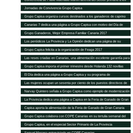
alumnos de Hecansa
Jornadas de Convivencia Grupo Capisa
Grupo Capisa organiza cursos destinados a los ganaderos de caprino
Canarias 7 dedica una página a Grupo Capisa con motivo del Día de
Canarias
Grupo Ganaderos, Mejor Empresa Familiar Canaria 2017
Los periódicos La Provincia y La Opinión dedican una página de su
suplemento de Sector Primario a Grupo Capisa
Grupo Capisa felicita a la organización de Feaga 2017
Las reses criadas en Canarias, una alimentación excelente garantía para
el consumidor local
Grupo Capisa importa el primer trimestre desde Holanda 132 novillas
frisonas de alta productividad
El Día dedica una página a Grupo Capisa y su programa de
Responsabilidad Social
Las mujeres ocupan un sesenta por ciento de los puestos directivos de
Grupo Capisa
Narvay Quintero señala a Grupo Capisa como ejemplo de modernización
e innovación en el Sector
La Provincia dedica una página a Capisa en la Feria de Ganado de Gran
Canaria
Capisa aporta la alimentación de la Feria de Ganado de Gran Canaria
Grupo Capisa colabora con COPE Canarias en su tertulia semanal del
Sector Primario
Grupo Capisa, en el especial Sector Primario de La Provincia
Samuel Marrero entrevistado en COPE Canarias