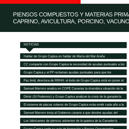
PIENSOS COMPUESTOS Y MATERIAS PRIMA
CAPRINO, AVICULTURA, PORCINO, VACUNO
NOTICIAS
Hablar de Grupo Capisa es hablar de María del Mar Araña
CC comparte con Grupo Capisa la necesidad de ayudas puntuales a los
ganaderos canarios
Grupo Capisa y el PP reclaman ayudas puntuales para que los
ganaderos canarios puedan pagar la gran subida de la alimentación
Paz Amil, directora de RRHH: el éxito de Grupo Capisa está en poner el
animal
foco en las personas
Samuel Marrero analiza en COPE Canarias la dramática situación de la
ganadería canaria
Déniz (Sí Podemos) y Grupo Capisa analizan la crisis de la ganadería
canaria
El sistema de placas solares de Grupo Capisa evita emitir cada año a la
atmósfera 95,5 toneladas de CO2
Samuel Marrero insta al Gobierno canario a que destine ayudas del
Fondo de Recuperación a la ganadería, en peligro de desaparecer por la
Los fabricantes de piensos advierten de la quiebra de la Ganadería
crisis
canaria y demandan ayudas directas a las explotaciones
Grupo Capisa cede su aula de formación a Barrios Orquestados