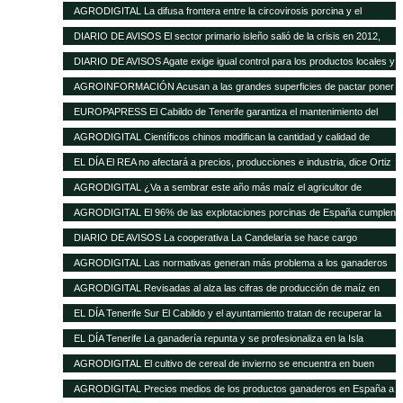
de las buenas perspectivas de producción
AGRODIGITAL La difusa frontera entre la circovirosis porcina y el
complejo respiratorio porcino
DIARIO DE AVISOS El sector primario isleño salió de la crisis en 2012,
cuando creció el 8%
DIARIO DE AVISOS Agate exige igual control para los productos locales y
los de fuera
AGROINFORMACIÓN Acusan a las grandes superficies de pactar poner
el pollo un 20% más barato como reclamo
EUROPAPRESS El Cabildo de Tenerife garantiza el mantenimiento del
Matadero y prevé una inversión de 500.000 euros en tres años
AGRODIGITAL Científicos chinos modifican la cantidad y calidad de
almidón del maíz
EL DÍA El REA no afectará a precios, producciones e industria, dice Ortiz
AGRODIGITAL ¿Va a sembrar este año más maíz el agricultor de
EEUU?
AGRODIGITAL El 96% de las explotaciones porcinas de España cumplen
la normativa de bienestar
DIARIO DE AVISOS La cooperativa La Candelaria se hace cargo
provisionalmente de Teisol
AGRODIGITAL Las normativas generan más problema a los ganaderos
que los precios de los cereales según la FNSEA
AGRODIGITAL Revisadas al alza las cifras de producción de maíz en
Argentina
EL DÍA Tenerife Sur El Cabildo y el ayuntamiento tratan de recuperar la
quesería
EL DÍA Tenerife La ganadería repunta y se profesionaliza en la Isla
AGRODIGITAL El cultivo de cereal de invierno se encuentra en buen
estado a pesar de las menores precipitaciones caídas
AGRODIGITAL Precios medios de los productos ganaderos en España a