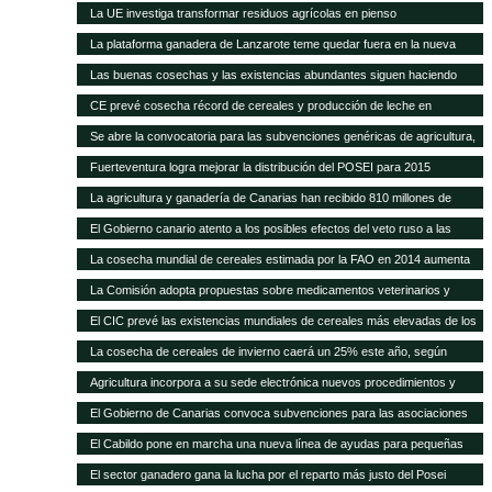
carne del 40% en 20 años
La UE investiga transformar residuos agrícolas en pienso
La plataforma ganadera de Lanzarote teme quedar fuera en la nueva
revisión del Posei
Las buenas cosechas y las existencias abundantes siguen haciendo
bajar los precios internacionales de los alimentos
CE prevé cosecha récord de cereales y producción de leche en
próximos meses
Se abre la convocatoria para las subvenciones genéricas de agricultura,
ganadería y pesca
Fuerteventura logra mejorar la distribución del POSEI para 2015
La agricultura y ganadería de Canarias han recibido 810 millones de
euros en ayudas del POSEI esta legislatura
El Gobierno canario atento a los posibles efectos del veto ruso a las
importaciones de la UE
La cosecha mundial de cereales estimada por la FAO en 2014 aumenta
en 14 Mt
La Comisión adopta propuestas sobre medicamentos veterinarios y
piensos medicamentosos
El CIC prevé las existencias mundiales de cereales más elevadas de los
15 años
La cosecha de cereales de invierno caerá un 25% este año, según
Agricultura
Agricultura incorpora a su sede electrónica nuevos procedimientos y
servicios on line
El Gobierno de Canarias convoca subvenciones para las asociaciones
agrarias
El Cabildo pone en marcha una nueva línea de ayudas para pequeñas
queserías con 100.000 euros
El sector ganadero gana la lucha por el reparto más justo del Posei