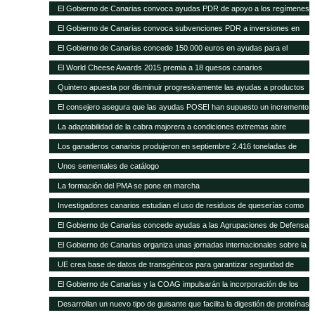
con 1.297 novillas de otras ganaderías, a través de ayudas POSEI
El Gobierno de Canarias convoca ayudas PDR de apoyo a los regímenes
de calidad por valor de 353.000 euros
El Gobierno de Canarias convoca subvenciones PDR a inversiones en
explotaciones agrarias por 11 millones de euros
El Gobierno de Canarias concede 150.000 euros en ayudas para el
fomento de razas ganaderas autóctonas
El World Cheese Awards 2015 premia a 18 quesos canarios
Quintero apuesta por disminuir progresivamente las ayudas a productos
importados en favor de las producciones locales
El consejero asegura que las ayudas POSEI han supuesto un incremento
del empleo y del asociacionismo
La adaptabilidad de la cabra majorera a condiciones extremas abre
nuevas vías de intercambio para el caprino canario
Los ganaderos canarios produjeron en septiembre 2.416 toneladas de
leche
Unos sementales de catálogo
La formación del PMA se pone en marcha
Investigadores canarios estudian el uso de residuos de queserías como
alimento para el caprino
El Gobierno de Canarias concede ayudas a las Agrupaciones de Defensa
Sanitaria Ganadera por valor de 300.000 euros
El Gobierno de Canarias organiza unas jornadas internacionales sobre la
ganadería como herramienta para el desarrollo en zonas áridas
UE crea base de datos de transgénicos para garantizar seguridad de
piensos
El Gobierno de Canarias y la COAG impulsarán la incorporación de los
jóvenes en el sector primario
Desarrollan un nuevo tipo de guisante que facilita la digestión de proteínas