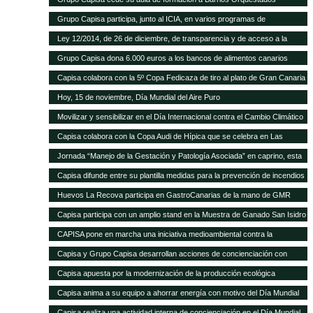
Grupo Capisa participa, junto al ICIA, en varios programas de
investigación ganadera
Ley 12/2014, de 26 de diciembre, de transparencia y de acceso a la
información pública.
Grupo Capisa dona 6.000 euros a los bancos de alimentos canarios
Capisa colabora con la 5º Copa Fedicaza de tiro al plato de Gran Canaria
Hoy, 15 de noviembre, Día Mundial del Aire Puro
Movilizar y sensibilizar en el Día Internacional contra el Cambio Climático
Capisa colabora con la Copa Audi de Hípica que se celebra en Las
Palmas
Jornada “Manejo de la Gestación y Patología Asociada” en caprino, esta
tarde en el Aula Ganadera de Grupo Capisa
Capisa difunde entre su plantilla medidas para la prevención de incendios
Huevos La Recova participa en GastroCanarias de la mano de GMR
Capisa participa con un amplio stand en la Muestra de Ganado San Isidro
Labrador de Uga, en Lanzarote
CAPISA pone en marcha una iniciativa medioambiental contra la
contaminación acústica
Capisa y Grupo Capisa desarrollan acciones de concienciación con
motivo del Día Internacional del Agua
Capisa apuesta por la modernización de la producción ecológica
Capisa anima a su equipo a ahorrar energía con motivo del Día Mundial
de la Energía
Capisa realiza una actividad interna de concienciación en el Día Mundial