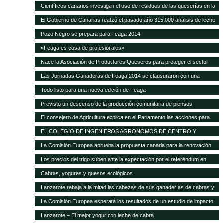
Científicos canarios investigan el uso de residuos de las queserías en la
alimentación de ganado caprino
El Gobierno de Canarias realizó el pasado año 315.000 análisis de leche
y quesos de las Islas
Pozo Negro se prepara para Feaga 2014
«Feaga es cosa de profesionales»
Nace la Asociación de Productores Queseros para proteger el sector
Las Jornadas Ganaderas de Feaga 2014 se clausuraron con una
reivindicación al respeto del reglamento europeo sobre el POSEI
Todo listo para una nueva edición de Feaga
Previsto un descenso de la producción comunitaria de piensos
compuestos en 2014
El consejero de Agricultura explica en el Parlamento las acciones para
mejorar la situación de la ganadería canaria
EL COLEGIO DE INGENIEROS AGRONOMOS DE CENTRO Y
CANARIAS ofrece una sesión gratuita sobre Bioseguridad y gestión de
La Comisión Europea aprueba la propuesta canaria para la renovación
las explotaciones en ganadería
del AIEM
Los precios del trigo suben ante la expectación por el referéndum en
Crimea
Cabras, yogures y quesos ecológicos
Lanzarote rebaja a la mitad las cabezas de sus ganaderías de cabras y
ovejas Las exigencias de Europa para conceder las ayudas deja unas
La Comisión Europea esperará los resultados de un estudio de impacto
12.000 cabezas caprinas y casi 4.000 ovinas
para modificar el POSEI
Lanzarote – El mejor yogur con leche de cabra