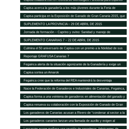
Capisa acerca la ganadería a los más jóvenes durante la Feria de
Ganado Selecto 2015
Capisa participa en la Exposición de Ganado de Gran Canaria 2015, que
contará con mil cabezas selectas de la isla
SUPLEMENTO LA PROVINCIA – 29 DE ABRIL DE 2015
Jornada de formación – Caprino y ovino: Sanidad y manejo de
alimentación
SUPLEMENTO CANARIAS 7 – 22 DE ABRIL DE 2015
Culmina el 50 aniversario de Capisa con un premio a la fidelidad de sus
clientes
Reportaje GRAFUSA Canarias 7
Fegainca alerta de la situación agonizante de la Ganadería y exige un
reparto más justo del Posei
Capisa sortea un Amarok
Fegainca cree que la reforma del REA mantendrá la desventaja
competitiva de la producción ganadera canaria
Nace la Federación de Ganaderos e Industriales de Canarias, Fegainca,
que por vez primera aglutina los intereses del sector en el Archipiélago
Capisa forma a una veintena de ganaderos en alimentación del ganado y
manejo de explotaciones
Capisa renueva su colaboración con la Exposición de Ganado de Gran
Canaria en su edición 2013
Los ganaderos de Canarias acusan a Rivero de “condenar al sector a la
desaparición con su desprecio”
Los ganaderos canarios lanzan una llamada de auxilio y exigen al
Gobierno que abone la ayuda de Estado del Posei
Lanzarote acoge mañana una reunión de ganaderos, fabricantes de