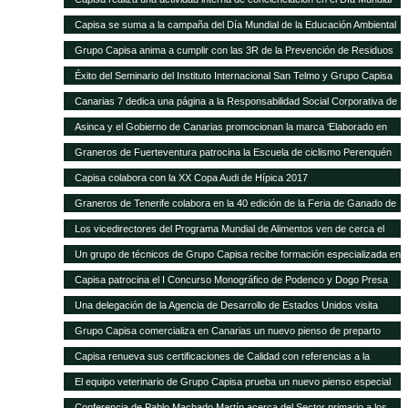
de la Educación Ambiental
Capisa se suma a la campaña del Día Mundial de la Educación Ambiental
Grupo Capisa anima a cumplir con las 3R de la Prevención de Residuos
Éxito del Seminario del Instituto Internacional San Telmo y Grupo Capisa
destinado al sector primario, la industria agroalimentaria y la distribución
Canarias 7 dedica una página a la Responsabilidad Social Corporativa de
Grupo Capisa
Asinca y el Gobierno de Canarias promocionan la marca ‘Elaborado en
Canarias’ con una campaña en la que participa Grupo Capisa
Graneros de Fuerteventura patrocina la Escuela de ciclismo Perenquén
Macebike
Capisa colabora con la XX Copa Audi de Hípica 2017
Graneros de Tenerife colabora en la 40 edición de la Feria de Ganado de
San Benito
Los vicedirectores del Programa Mundial de Alimentos ven de cerca el
trabajo de Silos Canarios
Un grupo de técnicos de Grupo Capisa recibe formación especializada en
la Complutense
Capisa patrocina el I Concurso Monográfico de Podenco y Dogo Presa
Canario de Santa Brígida
Una delegación de la Agencia de Desarrollo de Estados Unidos visita
Silos Canarios
Grupo Capisa comercializa en Canarias un nuevo pienso de preparto
para caprino y ovino
Capisa renueva sus certificaciones de Calidad con referencias a la
“evidente mejora continua”, según el auditor
El equipo veterinario de Grupo Capisa prueba un nuevo pienso especial
para ponedoras
Conferencia de Pablo Machado Martín acerca del Sector primario a los