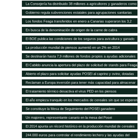
higiene para queserías
La Consejería ha distribuido 38 millones a agricultores y ganaderos como
ayudas adicionales POSEI
Gobierno regula subvenciones estatales para agrupaciones sanitarias
ganaderas
Los fondos Feaga transferidos en enero a Canarias superaron los 3,2
millones
En busca de la denominación de origen de la carne de cabra
El BOE publica las condiciones de los seguros para avicultura y ganado
equino
La producción mundial de piensos aumentó en un 2% en 2014
Se destinarán hasta 7,9 millones de fondos propios a ayudas adicionales
de diversas líneas POSEI
El Cabildo anuncia la apertura del plazo de solicitud de stands para Feaga
2015
Abierto el plazo para solicitar ayudas POSEI al caprino y ovino, dotadas
con seis millones de euros
Reclaman a Europa inversión para tener más capacidad para almacenar
cereal y oleaginosas
El tratamiento térmico desactiva el virus PED en los piensos
El año empieza tranquilo en los mercados de cereales sin que se esperen
cambios en meses
Se constituye la Mesa de Seguimiento del POSEI ganadero
Un majorero, representante canario en la mesa del Posei
El 2014 apunta un récord histórico en la producción mundial de cereales
244.000 euros para controlar el rendimiento lechero y las ayudas del