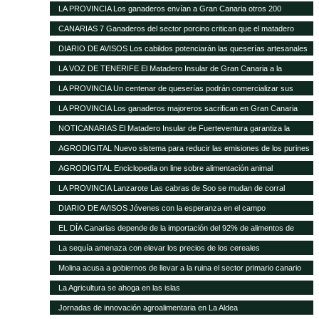
ante la nefasta gestión del Matadero Insular
LA PROVINCIA Los ganaderos envían a Gran Canaria otros 200
cochinos para sacrificar
CANARIAS 7 Ganaderos del sector porcino critican que el matadero
insular funcione solo al 50%
DIARIO DE AVISOS Los cabildos potenciarán las queserías artesanales
como elemento característico del medio rural
LA VOZ DE TENERIFE El Matadero Insular de Gran Canaria a la
vanguardia de todo el Archipiélago con más de 894.346 animales
LA PROVINCIA Un centenar de queserías podrán comercializar sus
registrados durante el transcurso de 2012
productos en la Península
LA PROVINCIA Los ganaderos majoreros sacrifican en Gran Canaria
1.500 cochinos
NOTICANARIAS El Matadero Insular de Fuerteventura garantiza la
prestación regular de sus servicios para el ganado porcino
AGRODIGITAL Nuevo sistema para reducir las emisiones de los purines
AGRODIGITAL Enciclopedia on line sobre alimentación animal
LA PROVINCIA Lanzarote Las cabras de Soo se mudan de corral
DIARIO DE AVISOS Jóvenes con la esperanza en el campo
EL DÍA Canarias depende de la importación del 92% de alimentos de
consumo básico
La sequía amenaza con elevar los precios de los cereales
Molina acusa a gobiernos de llevar a la ruina el sector primario canario
La Agricultura se ahoga en las islas
Jornadas de innovación agroalimentaria en La Aldea