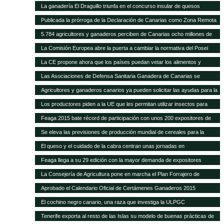
La ganadería El Draguillo triunfa en el concurso insular de quesos
Publicada la prórroga de la Declaración de Canarias como Zona Remota
a efectos de la eliminación de subproductos SANDACH hasta junio de
5.784 agricultores y ganaderos perciben de Canarias ocho millones de
2018
euros en ayudas adicionales POSEI
La Comisión Europea abre la puerta a cambiar la normativa del Posei
La CE propone ahora que los países puedan vetar los alimentos y
piensos transgénicos
Las Asociaciones de Defensa Sanitaria Ganadera de Canarias se
reunirán anualmente en la Feria de Fuerteventura
Agricultores y ganaderos canarios ya pueden solicitar las ayudas para la
contratación de seguros agrarios
Los productores piden a la UE que les permitan utilizar insectos para
fabricar piensos
Feaga 2015 bate récord de participación con unos 200 expositores de
empresas, productores locales y gastronomía tradicional
Se eleva las previsiones de producción mundial de cereales para la
campaña 2014-2015
El queso y el cuidado de la cabra centran unas jornadas en
Fuerteventura
Feaga llega a su 29 edición con la mayor demanda de expositores
La Consejería de Agricultura pone en marcha el Plan Forrajero de
Canarias
Aprobado el Calendario Oficial de Certámenes Ganaderos 2015
El cochino negro canario, una raza que investiga la ULPGC
Tenerife exporta al resto de las Islas su modelo de buenas prácticas de