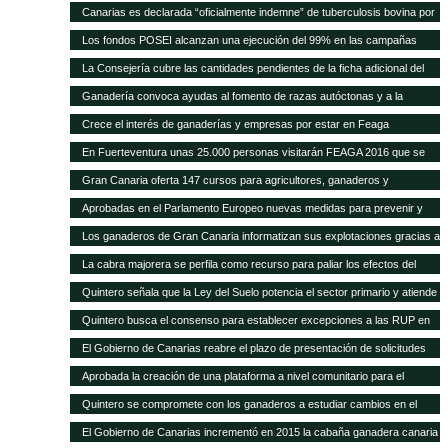
Quintero analiza con el Ministerio la mejor forma de abono de la campaña
a la cabaña existente
Canarias es declarada “oficialmente indemne” de tuberculosis bovina por
explicó que este plan permitirá a los ganaderos de la isla depender menos
2011, después de que se pague la cantidad relativa a 2015
la UE El consejero, Narvay Quintero, y el director de Ganadería, David de
de la importación de insumos
Los fondos POSEI alcanzan una ejecución del 99% en las campañas
Vera, informaron hoy en rueda de prensa de las actuaciones
2014 y 2015 Quintero destaca en el Parlamento que la Consejería de
La Consejería cubre las cantidades pendientes de la ficha adicional del
desarrolladas por este departamento para alcanzar este logro
Agricultura del Gobierno de Canarias ha recibido felicitaciones por parte
POSEI de 2014 tras incrementar la dotación presupuestaria propia El
Ganadería convoca ayudas al fomento de razas autóctonas y a la
de la UE por estas cifras y la positiva repercusión del programa en el
consejero de Agricultura, Ganadería, Pesca y Aguas, Narvay Quintero,
producción y comercialización de productos de la apicultura
sector primario canario
Crece el interés de ganaderías y empresas por estar en Feaga
espera que las transferencias acordadas con el Estado se cumplan para
empezar a convocar las ayudas de 2015
En Fuerteventura unas 25.000 personas visitarán FEAGA 2016 que se
celebra del 21 al 24 de abril
Gran Canaria oferta 147 cursos para agricultores, ganaderos y
pescadores
Aprobadas en el Parlamento Europeo nuevas medidas para prevenir y
frenar las enfermedades animales
Los ganaderos de Gran Canaria informatizan sus explotaciones gracias a
una pionera aplicación gratuita del Cabildo
La cabra majorera se perfila como recurso para paliar los efectos del
cambio climático
Quintero señala que la Ley del Suelo potencia el sector primario y atiende
sus demandas
Quintero busca el consenso para establecer excepciones a las RUP en
los tratados internacionales
El Gobierno de Canarias reabre el plazo de presentación de solicitudes
para acogerse a las subvenciones a inversiones del PDR
Aprobada la creación de una plataforma a nivel comunitario para el
fomento del bienestar animal
Quintero se compromete con los ganaderos a estudiar cambios en el
POSEI
El Gobierno de Canarias incrementó en 2015 la cabaña ganadera canaria