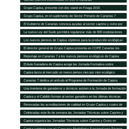
Grupo Capisa, presente con dos stand en Feaga 2016
Grupo Capisa, en el suplemento de Sector Primario de Canarias 7
El Gobierno de Canarias convoca ayudas al sector caprino y ovino por
seis millones de euros
La nueva Ley del Suelo permitirá regularizar más de 800 explotaciones
agrícolas y ganaderas
Los nuevos piensos de Capisa «óptimos para la producción ecológica»
El director general de Grupo Capisa presenta en COPE Canarias los
nuevos piensos ecológicos
Reportaje en Canarias 7 a los nuevos piensos ecológicos de Capisa
El Aula Ganadera de Capisa acoge las Jornada Formativa sobre
Avicultura de Puesta
Capisa lanza al mercado un nuevo pienso cien por cien ecológico
Canarias 7 dedica un artículo al Programa de Formación de Capisa
Una treintena de ganaderos y técnicos asisten a la Jornada de formación
en vacuno de Capisa y el Cabildo de Gran Canaria
Capisa y el Cabildo forman al sector ganadero en las últimas técnicas
mundiales de alimentación y manejo de vacuno
Renovadas las acreditaciones de calidad en Grupo Capisa y cuatro de
sus empresas
Celebradas este fin de semana las Jornadas Técnicas sobre Caprino y
Ovino de Uga
Capisa organiza las Jornadas Técnicas sobre Caprino y Ovino en
Lanzarote
Capisa colabora con el I Concurso Morfológico Funcional para Equinos