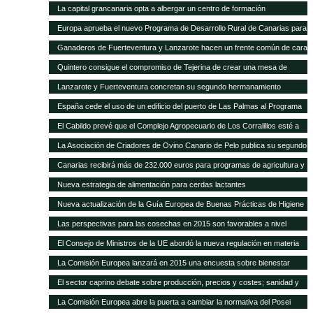
La capital grancanaria opta a albergar un centro de formación
internacional del Programa Mundial de Alimentos
Europa aprueba el nuevo Programa de Desarrollo Rural de Canarias para
2014-2020
Ganaderos de Fuerteventura y Lanzarote hacen un frente común de cara
a la modificación del POSEI-2016
Quintero consigue el compromiso de Tejerina de crear una mesa de
trabajo para analizar la ficha adicional del POSEI
Lanzarote y Fuerteventura concretan su segundo hermanamiento
ganadero
España cede el uso de un edificio del puerto de Las Palmas al Programa
Mundial de Alimentos
El Cabildo prevé que el Complejo Agropecuario de Los Corralillos esté a
pleno rendimiento en un año
La Asociación de Criadores de Ovino Canario de Pelo publica su segundo
Catálogo de Sementales
Canarias recibirá más de 232.000 euros para programas de agricultura y
ganadería
Nueva estrategia de alimentación para cerdas lactantes
Nueva actualización de la Guía Europea de Buenas Prácticas de Higiene
para cereales y oleaginosas
Las perspectivas para las cosechas en 2015 son favorables a nivel
mundial, pero persisten puntos críticos de inseguridad alimentaria
El Consejo de Ministros de la UE abordó la nueva regulación en materia
de sanidad animal
La Comisión Europea lanzará en 2015 una encuesta sobre bienestar
animal
El sector caprino debate sobre producción, precios y costes; sanidad y
comercialización
La Comisión Europea abre la puerta a cambiar la normativa del Posei