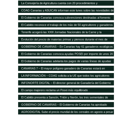
La Consejería de Agricultura cuenta con 20 procedimientos y
servicios»on-line»
COAG Canarias y ASUICAN informan este lunes sobre las novedades de
la Ley de la Cadena Alimentaria
El Gobierno de Canarias convoca subvenciones destinadas al fomento
de razas ganaderas autóctonas
El Cabildo reconoce el trabajo de los más de 50 agricultores y ganaderos
Tenerife acogerá las XXIII Jornadas Nacionales de la Carne y la
Seguridad Alimentaria de AVESA
Evolución del precio de materias primas y piensos durante el mes de
enero
GOBIERNO DE CANARIAS – En Canarias hay 61 ganaderos ecológicos
El Gobierno de Canarias convoca ayudas POSEI por importe de unos 20
millones de euros
El Gobierno de Canarias adelanta los pagos de varias líneas de ayudas
del POSEI ganadero
CANARIAS 7 – El mayor polígono ganadero de Canarias estará en
Corralillos
LA INFORMACIÓN – COAG solicita a la UE que todos los agricultores
tengan el mismo porcentaje de financiación en el POSEI
INFONORTE DIGITAL – El director general de Ganadería del Gobierno
de Canarias visita La Aldea
El campo majorero reclama un Posei más equilibrado
El Cabildo presenta a Sansón, Tritón y Nerón, los tres sementales de
cochino negro
GOBIERNO DE CANARIAS – El Gobierno de Canarias ha aprobado
medidas que suponen 20 millones extra en ayudas a la agricultura y
AGRODIGITAL Sube el precio mundial de los cereales en agosto a pesar
ganadería