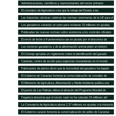
asamblea general
Administraciones, científicos y representantes del sector primario
trabajan en el Plan Forrajero de Canarias
El consejero de Agricultura cree que la rebaja del Estado a las
subvenciones al transporte aleja a los agricultores canarios de España y
Las industrias cárnicas celebran las normas veterinarias de la UE para el
de Europa
porcino
Los ganaderos canarios se unen para reclamar 23 millones en ayudas
atrasadas
Publicadas las nuevas normas sobre asistencia a los controles oficiales
en mataderos de aves y conejos
El envío de leche a Fuerteventura cae en picado por el descenso de
cabras
Los sectores ganaderos y de la alimentación animal piden al ministro
Montoro que el IVA reducido no suba del 10 al 21%
El Consejo aprueba un reglamento sobre la identificación del ganado
vacuno
Canarias, centro de acción para urgencias humanitarias en el mundo
Fabricantes de pienso dicen que la morosidad del ganadero ha bajado
sensiblemente
El Gobierno de Canarias fomenta la comercialización de cereales de
variedades tradicionales de Canarias
El Ministerio de Agricultura, Alimentación y Medio Ambiente publica una
nueva convocatoria de subvenciones para proyectos de investigación
El puerto de Las Palmas ultima el almacén del Programa Mundial de
aplicada al sector ganadero por 6,3 millones de euros
Alimentos
Fegainca denuncia que el sector «aún no ha cobrado 24 millones del
POSEI 2013»
La Consejería de Agricultura abona 2,37 millones en ayudas a la industria
láctea y queserías artesanales
El Gobierno canario fomenta la comercialización de pollos de Canarias