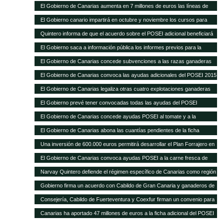
Sanitaria Ganadera por 300.000 euros
El Gobierno de Canarias aumenta en 7 millones de euros las líneas de
ayudas a comercialización y producción agrícola y ganadera
El Gobierno canario impartirá en octubre y noviembre los cursos para
obtener el certificado obligatorio para transporte animal
Quintero informa de que el acuerdo sobre el POSEI adicional beneficiará
a unos 4.800 agricultores y ganaderos de las Islas
El Gobierno saca a información pública los informes previos para la
legalización de otras 28 explotaciones ganaderas
El Gobierno de Canarias concede subvenciones a las razas ganaderas
autóctonas por importe de casi 200.000 euros
El Gobierno de Canarias convoca las ayudas adicionales del POSEI 2015
El Gobierno de Canarias legaliza otras cuatro explotaciones ganaderas
El Gobierno prevé tener convocadas todas las ayudas del POSEI
adicional, excepto 2011, antes de que termine el año
El Gobierno de Canarias concede ayudas POSEI al tomate y a la
industria láctea que emplea leche local por 3,7 millones de euros
El Gobierno de Canarias abona las cuantías pendientes de la ficha
adicional del POSEI 2014
Una inversión de 600.000 euros permitirá desarrollar el Plan Forrajero en
la isla de La Palma
El Gobierno de Canarias convoca ayudas POSEI a la carne fresca de
origen local por 2,28 millones de euros
Narvay Quintero defiende el régimen específico de Canarias como región
ultraperiférica en la estrategia española de negociación de la Política
Gobierno firma un acuerdo con Cabildo de Gran Canaria y ganaderos de
Agraria Común El consejero de Agricultura del Gobierno de Canarias
la isla para aumentar la producción de forraje para el ganado El consejero
Consejería, Cabildo de Fuerteventura y Coexfur firman un convenio para
participó ayer en Madrid en la Conferencia Sectorial de Agricultura y
de Agricultura, Ganadería, Pesca y Aguas, Narvay Quintero, explicó que
poner en marcha el Plan Forrajero con un presupuesto de 600.000 euros
Desarrollo Rural
Canarias ha aportado 47 millones de euros a la ficha adicional del POSEI
este plan quiere dar estabilidad a los ganaderos y una mejor alimentación
El consejero de Agricultura, Ganadería, Pesca y Aguas, Narvay Quintero,