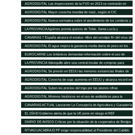
16 de enero de 2013
AGRODIGITAL Las inspecciones de la FVO en 2013 se centrarán en
seguridad alimentaria y bienestar en el transporte
AGRODIGITAL Mayor cosecha mundial de maíz, según el CIC
AGRODIGITAL Nueva normativa sobre el aturdimiento de los corderos y
cabritos
LA PROVINCIA Agüimes premia quesos de Telde, Santa Lucía y
Valsequillo en la cata insular
CANARIAS 7 España alcanza el estatus «libre del serotipo 8» del virus de
la lengua azul
AGRODIGITAL El agua mejora la ganancia media diaria de peso en los
terneros
EUROCARNE Los británicos demandan información sobre el uso de
transgénicos en la alimentación animal
LA PROVINCIA Valsequillo abre una central insular de compras para
abaratar productos agrícolas
AGRODIGITAL Se prevén en EEUU las menores existencias finales de
maíz de los últimos 17 años
AGRODIGITAL Cosecha de soja: aumenta en EEUU y alcanza record en
Brasil
AGRODIGITAL Suben los precios del trigo por las peores cifras
publicadas por el USDA
AGRODIGITAL Mínimos históricos en el uso de antibióticos para la
ganadería en Holanda
CANARIAS ACTUAL Lanzarote La Consejería de Agricultura y Ganadería
del Cabildo tramitará las subvenciones de 2013 del Gobierno regional
EL DÍA El Gobierno alerta de que la UE pone en riesgo el REF
destinadas al sector agrícola y ganadero de la isla
DIARIO DE AVISOS Críticas por la situación de la cooperativa de Benijos
RTVAGUACABRA El PP exige responsabilidad al Presidente del Cabildo