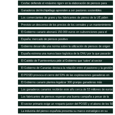
Cesfac defiende el «máximo rigor» en la elaboración de piensos para
animales
Ganaderos del Archipiélago aprenden a ser pastores sostenibles
Los comerciantes de grano y los fabricantes de pienso de la UE piden
celeridad en la aprobación de 8 cultivos MG
Previsto un descenso de los precios de los cereales y un mantenimiento
de los precios de la carne en los próximos 10 años según FAO/OCDE
El Gobierno canario abonará 150.000 euros en subvenciones para el
fomento de razas autóctonas
España: mercado de piensos positivo
Gobierno desarrolla una norma sobre la utilización de piensos de origen
animal
España estrena una nueva base logística de la ONU por la que pasarán
75.000 toneladas de ayuda para África al año
El Cabildo de Fuerteventura pide al Gobierno que ‘salve’ al sector
ganadero del hundimiento
El Gobierno de Canarias destaca la relación entre el pastoreo y la gestión
medioambiental
El POSEI provoca el cierre del 53% de las explotaciones ganaderas en
cuatro años
El Gobierno canario plantea legalizar 300 granjas ganaderas más
Los ganaderos canarios recibirán este año cerca de 53 millones de euros
en ayudas POSEI
Los fabricantes de piensos esperan una buena campaña a pesar de la
sequía en España
El sector primario exige un «reparto justo» del POSEI y el abono de los 50
millones adeudados
La industria del pienso española presenta su marco estratégico en su