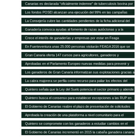
Quintero analiza con el Ministerio la mejor forma de abono de la campaña
a la cabaña existente
Canarias es declarada “oficialmente indemne” de tuberculosis bovina por
explicó que este plan permitirá a los ganaderos de la isla depender menos
2011, después de que se pague la cantidad relativa a 2015
la UE El consejero, Narvay Quintero, y el director de Ganadería, David de
de la importación de insumos
Los fondos POSEI alcanzan una ejecución del 99% en las campañas
Vera, informaron hoy en rueda de prensa de las actuaciones
2014 y 2015 Quintero destaca en el Parlamento que la Consejería de
La Consejería cubre las cantidades pendientes de la ficha adicional del
desarrolladas por este departamento para alcanzar este logro
Agricultura del Gobierno de Canarias ha recibido felicitaciones por parte
POSEI de 2014 tras incrementar la dotación presupuestaria propia El
Ganadería convoca ayudas al fomento de razas autóctonas y a la
de la UE por estas cifras y la positiva repercusión del programa en el
consejero de Agricultura, Ganadería, Pesca y Aguas, Narvay Quintero,
producción y comercialización de productos de la apicultura
sector primario canario
Crece el interés de ganaderías y empresas por estar en Feaga
espera que las transferencias acordadas con el Estado se cumplan para
empezar a convocar las ayudas de 2015
En Fuerteventura unas 25.000 personas visitarán FEAGA 2016 que se
celebra del 21 al 24 de abril
Gran Canaria oferta 147 cursos para agricultores, ganaderos y
pescadores
Aprobadas en el Parlamento Europeo nuevas medidas para prevenir y
frenar las enfermedades animales
Los ganaderos de Gran Canaria informatizan sus explotaciones gracias a
una pionera aplicación gratuita del Cabildo
La cabra majorera se perfila como recurso para paliar los efectos del
cambio climático
Quintero señala que la Ley del Suelo potencia el sector primario y atiende
sus demandas
Quintero busca el consenso para establecer excepciones a las RUP en
los tratados internacionales
El Gobierno de Canarias reabre el plazo de presentación de solicitudes
para acogerse a las subvenciones a inversiones del PDR
Aprobada la creación de una plataforma a nivel comunitario para el
fomento del bienestar animal
Quintero se compromete con los ganaderos a estudiar cambios en el
POSEI
El Gobierno de Canarias incrementó en 2015 la cabaña ganadera canaria