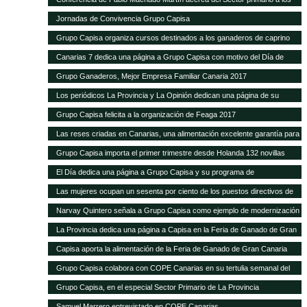
alumnos de Hecansa
Jornadas de Convivencia Grupo Capisa
Grupo Capisa organiza cursos destinados a los ganaderos de caprino
Canarias 7 dedica una página a Grupo Capisa con motivo del Día de
Canarias
Grupo Ganaderos, Mejor Empresa Familiar Canaria 2017
Los periódicos La Provincia y La Opinión dedican una página de su
suplemento de Sector Primario a Grupo Capisa
Grupo Capisa felicita a la organización de Feaga 2017
Las reses criadas en Canarias, una alimentación excelente garantía para
el consumidor local
Grupo Capisa importa el primer trimestre desde Holanda 132 novillas
frisonas de alta productividad
El Día dedica una página a Grupo Capisa y su programa de
Responsabilidad Social
Las mujeres ocupan un sesenta por ciento de los puestos directivos de
Grupo Capisa
Narvay Quintero señala a Grupo Capisa como ejemplo de modernización
e innovación en el Sector
La Provincia dedica una página a Capisa en la Feria de Ganado de Gran
Canaria
Capisa aporta la alimentación de la Feria de Ganado de Gran Canaria
Grupo Capisa colabora con COPE Canarias en su tertulia semanal del
Sector Primario
Grupo Capisa, en el especial Sector Primario de La Provincia
Samuel Marrero entrevistado en COPE Canarias