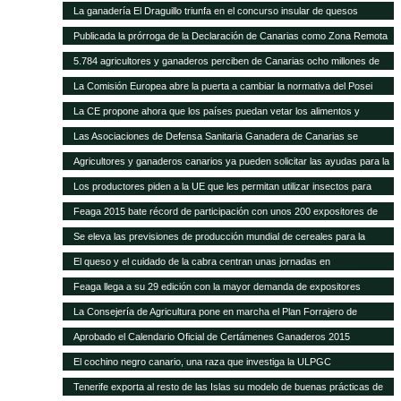
La ganadería El Draguillo triunfa en el concurso insular de quesos
Publicada la prórroga de la Declaración de Canarias como Zona Remota
a efectos de la eliminación de subproductos SANDACH hasta junio de
5.784 agricultores y ganaderos perciben de Canarias ocho millones de
2018
euros en ayudas adicionales POSEI
La Comisión Europea abre la puerta a cambiar la normativa del Posei
La CE propone ahora que los países puedan vetar los alimentos y
piensos transgénicos
Las Asociaciones de Defensa Sanitaria Ganadera de Canarias se
reunirán anualmente en la Feria de Fuerteventura
Agricultores y ganaderos canarios ya pueden solicitar las ayudas para la
contratación de seguros agrarios
Los productores piden a la UE que les permitan utilizar insectos para
fabricar piensos
Feaga 2015 bate récord de participación con unos 200 expositores de
empresas, productores locales y gastronomía tradicional
Se eleva las previsiones de producción mundial de cereales para la
campaña 2014-2015
El queso y el cuidado de la cabra centran unas jornadas en
Fuerteventura
Feaga llega a su 29 edición con la mayor demanda de expositores
La Consejería de Agricultura pone en marcha el Plan Forrajero de
Canarias
Aprobado el Calendario Oficial de Certámenes Ganaderos 2015
El cochino negro canario, una raza que investiga la ULPGC
Tenerife exporta al resto de las Islas su modelo de buenas prácticas de