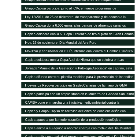
Grupo Capisa participa, junto al ICIA, en varios programas de
investigación ganadera
Ley 12/2014, de 26 de diciembre, de transparencia y de acceso a la
información pública.
Grupo Capisa dona 6.000 euros a los bancos de alimentos canarios
Capisa colabora con la 5º Copa Fedicaza de tiro al plato de Gran Canaria
Hoy, 15 de noviembre, Día Mundial del Aire Puro
Movilizar y sensibilizar en el Día Internacional contra el Cambio Climático
Capisa colabora con la Copa Audi de Hípica que se celebra en Las
Palmas
Jornada “Manejo de la Gestación y Patología Asociada” en caprino, esta
tarde en el Aula Ganadera de Grupo Capisa
Capisa difunde entre su plantilla medidas para la prevención de incendios
Huevos La Recova participa en GastroCanarias de la mano de GMR
Capisa participa con un amplio stand en la Muestra de Ganado San Isidro
Labrador de Uga, en Lanzarote
CAPISA pone en marcha una iniciativa medioambiental contra la
contaminación acústica
Capisa y Grupo Capisa desarrollan acciones de concienciación con
motivo del Día Internacional del Agua
Capisa apuesta por la modernización de la producción ecológica
Capisa anima a su equipo a ahorrar energía con motivo del Día Mundial
de la Energía
Capisa realiza una actividad interna de concienciación en el Día Mundial