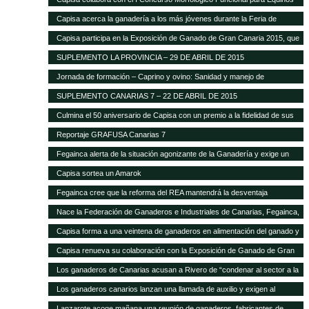
Capisa acerca la ganadería a los más jóvenes durante la Feria de
Ganado Selecto 2015
Capisa participa en la Exposición de Ganado de Gran Canaria 2015, que
contará con mil cabezas selectas de la isla
SUPLEMENTO LA PROVINCIA – 29 DE ABRIL DE 2015
Jornada de formación – Caprino y ovino: Sanidad y manejo de
alimentación
SUPLEMENTO CANARIAS 7 – 22 DE ABRIL DE 2015
Culmina el 50 aniversario de Capisa con un premio a la fidelidad de sus
clientes
Reportaje GRAFUSA Canarias 7
Fegainca alerta de la situación agonizante de la Ganadería y exige un
reparto más justo del Posei
Capisa sortea un Amarok
Fegainca cree que la reforma del REA mantendrá la desventaja
competitiva de la producción ganadera canaria
Nace la Federación de Ganaderos e Industriales de Canarias, Fegainca,
que por vez primera aglutina los intereses del sector en el Archipiélago
Capisa forma a una veintena de ganaderos en alimentación del ganado y
manejo de explotaciones
Capisa renueva su colaboración con la Exposición de Ganado de Gran
Canaria en su edición 2013
Los ganaderos de Canarias acusan a Rivero de “condenar al sector a la
desaparición con su desprecio”
Los ganaderos canarios lanzan una llamada de auxilio y exigen al
Gobierno que abone la ayuda de Estado del Posei
Lanzarote acoge mañana una reunión de ganaderos, fabricantes de