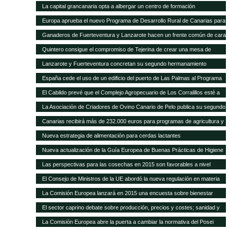
La capital grancanaria opta a albergar un centro de formación
internacional del Programa Mundial de Alimentos
Europa aprueba el nuevo Programa de Desarrollo Rural de Canarias para
2014-2020
Ganaderos de Fuerteventura y Lanzarote hacen un frente común de cara
a la modificación del POSEI-2016
Quintero consigue el compromiso de Tejerina de crear una mesa de
trabajo para analizar la ficha adicional del POSEI
Lanzarote y Fuerteventura concretan su segundo hermanamiento
ganadero
España cede el uso de un edificio del puerto de Las Palmas al Programa
Mundial de Alimentos
El Cabildo prevé que el Complejo Agropecuario de Los Corralillos esté a
pleno rendimiento en un año
La Asociación de Criadores de Ovino Canario de Pelo publica su segundo
Catálogo de Sementales
Canarias recibirá más de 232.000 euros para programas de agricultura y
ganadería
Nueva estrategia de alimentación para cerdas lactantes
Nueva actualización de la Guía Europea de Buenas Prácticas de Higiene
para cereales y oleaginosas
Las perspectivas para las cosechas en 2015 son favorables a nivel
mundial, pero persisten puntos críticos de inseguridad alimentaria
El Consejo de Ministros de la UE abordó la nueva regulación en materia
de sanidad animal
La Comisión Europea lanzará en 2015 una encuesta sobre bienestar
animal
El sector caprino debate sobre producción, precios y costes; sanidad y
comercialización
La Comisión Europea abre la puerta a cambiar la normativa del Posei