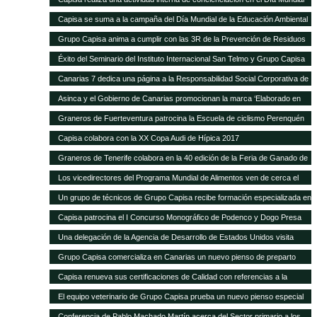
de la Educación Ambiental
Capisa se suma a la campaña del Día Mundial de la Educación Ambiental
Grupo Capisa anima a cumplir con las 3R de la Prevención de Residuos
Éxito del Seminario del Instituto Internacional San Telmo y Grupo Capisa
destinado al sector primario, la industria agroalimentaria y la distribución
Canarias 7 dedica una página a la Responsabilidad Social Corporativa de
Grupo Capisa
Asinca y el Gobierno de Canarias promocionan la marca ‘Elaborado en
Canarias’ con una campaña en la que participa Grupo Capisa
Graneros de Fuerteventura patrocina la Escuela de ciclismo Perenquén
Macebike
Capisa colabora con la XX Copa Audi de Hípica 2017
Graneros de Tenerife colabora en la 40 edición de la Feria de Ganado de
San Benito
Los vicedirectores del Programa Mundial de Alimentos ven de cerca el
trabajo de Silos Canarios
Un grupo de técnicos de Grupo Capisa recibe formación especializada en
la Complutense
Capisa patrocina el I Concurso Monográfico de Podenco y Dogo Presa
Canario de Santa Brígida
Una delegación de la Agencia de Desarrollo de Estados Unidos visita
Silos Canarios
Grupo Capisa comercializa en Canarias un nuevo pienso de preparto
para caprino y ovino
Capisa renueva sus certificaciones de Calidad con referencias a la
“evidente mejora continua”, según el auditor
El equipo veterinario de Grupo Capisa prueba un nuevo pienso especial
para ponedoras
Conferencia de Pablo Machado Martín acerca del Sector primario a los