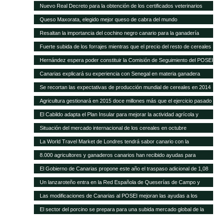
POSEI
Nuevo Real Decreto para la obtención de los certificados veterinarios
para comercio exterior
Queso Maxorata, elegido mejor queso de cabra del mundo
Resaltan la importancia del cochino negro canario para la ganadería
isleña
Fuerte subida de los forrajes mientras que el precio del resto de cereales
se mantiene fijo
Hernández espera poder constituir la Comisión de Seguimiento del POSEI
ganadero antes de finales de año
Canarias explicará su experiencia con Senegal en materia ganadera
Se recortan las expectativas de producción mundial de cereales en 2014
a pesar de las cosechas récord de maíz y trigo
Agricultura gestionará en 2015 doce millones más que el ejercicio pasado
y alcanza los 418,9 millones de euros
El Cabildo adapta el Plan Insular para mejorar la actividad agrícola y
ganadera
Situación del mercado internacional de los cereales en octubre
La World Travel Market de Londres tendrá sabor canario con la
promoción de sus quesos y vinos
8.000 agricultores y ganaderos canarios han recibido ayudas para
desarrollo rural
El Gobierno de Canarias propone este año el traspaso adicional de 1,08
millones del REA a la ganadería de las islas
Un lanzaroteño entra en la Red Española de Queserías de Campo y
Artesanas
Las modificaciones de Canarias al POSEI mejoran las ayudas a los
sectores productivos canarios
El sector del porcino se prepara para una subida mercado global de la