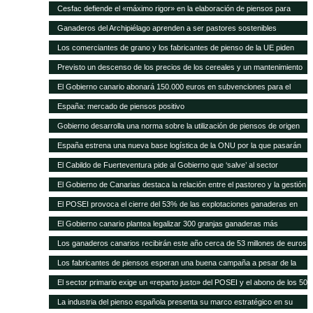
Cesfac defiende el «máximo rigor» en la elaboración de piensos para
animales
Ganaderos del Archipiélago aprenden a ser pastores sostenibles
Los comerciantes de grano y los fabricantes de pienso de la UE piden
celeridad en la aprobación de 8 cultivos MG
Previsto un descenso de los precios de los cereales y un mantenimiento
de los precios de la carne en los próximos 10 años según FAO/OCDE
El Gobierno canario abonará 150.000 euros en subvenciones para el
fomento de razas autóctonas
España: mercado de piensos positivo
Gobierno desarrolla una norma sobre la utilización de piensos de origen
animal
España estrena una nueva base logística de la ONU por la que pasarán
75.000 toneladas de ayuda para África al año
El Cabildo de Fuerteventura pide al Gobierno que ‘salve’ al sector
ganadero del hundimiento
El Gobierno de Canarias destaca la relación entre el pastoreo y la gestión
medioambiental
El POSEI provoca el cierre del 53% de las explotaciones ganaderas en
cuatro años
El Gobierno canario plantea legalizar 300 granjas ganaderas más
Los ganaderos canarios recibirán este año cerca de 53 millones de euros
en ayudas POSEI
Los fabricantes de piensos esperan una buena campaña a pesar de la
sequía en España
El sector primario exige un «reparto justo» del POSEI y el abono de los 50
millones adeudados
La industria del pienso española presenta su marco estratégico en su