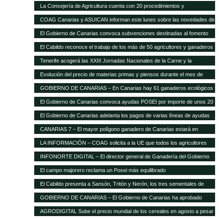
La Consejería de Agricultura cuenta con 20 procedimientos y
servicios»on-line»
COAG Canarias y ASUICAN informan este lunes sobre las novedades de
la Ley de la Cadena Alimentaria
El Gobierno de Canarias convoca subvenciones destinadas al fomento
de razas ganaderas autóctonas
El Cabildo reconoce el trabajo de los más de 50 agricultores y ganaderos
Tenerife acogerá las XXIII Jornadas Nacionales de la Carne y la
Seguridad Alimentaria de AVESA
Evolución del precio de materias primas y piensos durante el mes de
enero
GOBIERNO DE CANARIAS – En Canarias hay 61 ganaderos ecológicos
El Gobierno de Canarias convoca ayudas POSEI por importe de unos 20
millones de euros
El Gobierno de Canarias adelanta los pagos de varias líneas de ayudas
del POSEI ganadero
CANARIAS 7 – El mayor polígono ganadero de Canarias estará en
Corralillos
LA INFORMACIÓN – COAG solicita a la UE que todos los agricultores
tengan el mismo porcentaje de financiación en el POSEI
INFONORTE DIGITAL – El director general de Ganadería del Gobierno
de Canarias visita La Aldea
El campo majorero reclama un Posei más equilibrado
El Cabildo presenta a Sansón, Tritón y Nerón, los tres sementales de
cochino negro
GOBIERNO DE CANARIAS – El Gobierno de Canarias ha aprobado
medidas que suponen 20 millones extra en ayudas a la agricultura y
AGRODIGITAL Sube el precio mundial de los cereales en agosto a pesar
ganadería