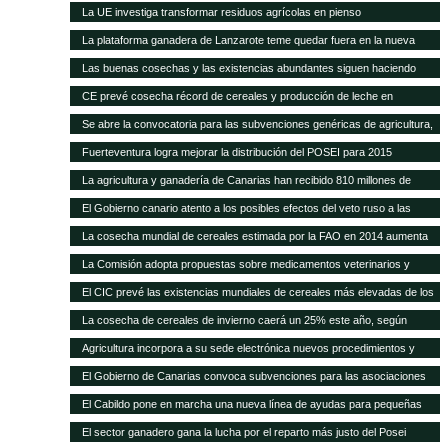
carne del 40% en 20 años
La UE investiga transformar residuos agrícolas en pienso
La plataforma ganadera de Lanzarote teme quedar fuera en la nueva
revisión del Posei
Las buenas cosechas y las existencias abundantes siguen haciendo
bajar los precios internacionales de los alimentos
CE prevé cosecha récord de cereales y producción de leche en
próximos meses
Se abre la convocatoria para las subvenciones genéricas de agricultura,
ganadería y pesca
Fuerteventura logra mejorar la distribución del POSEI para 2015
La agricultura y ganadería de Canarias han recibido 810 millones de
euros en ayudas del POSEI esta legislatura
El Gobierno canario atento a los posibles efectos del veto ruso a las
importaciones de la UE
La cosecha mundial de cereales estimada por la FAO en 2014 aumenta
en 14 Mt
La Comisión adopta propuestas sobre medicamentos veterinarios y
piensos medicamentosos
El CIC prevé las existencias mundiales de cereales más elevadas de los
15 años
La cosecha de cereales de invierno caerá un 25% este año, según
Agricultura
Agricultura incorpora a su sede electrónica nuevos procedimientos y
servicios on line
El Gobierno de Canarias convoca subvenciones para las asociaciones
agrarias
El Cabildo pone en marcha una nueva línea de ayudas para pequeñas
queserías con 100.000 euros
El sector ganadero gana la lucha por el reparto más justo del Posei