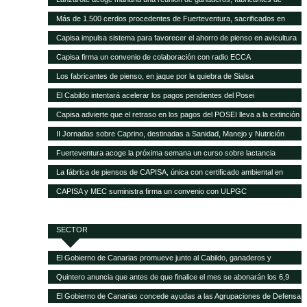
pienso y empresas transformadoras de leche para analizar la crisis del
Más de 1.500 cerdos procedentes de Fuerteventura, sacrificados en
sector
Gran Canaria por la mala gestión del matadero insular
Capisa impulsa sistema para favorecer el ahorro de pienso en avicultura
Capisa firma un convenio de colaboración con radio ECCA
Los fabricantes de pienso, en jaque por la quiebra de Sialsa
El Cabildo intentará acelerar los pagos pendientes del Posei
Capisa advierte que el retraso en los pagos del POSEI lleva a la extinción
al sector ganadero
II Jornadas sobre Caprino, destinadas a Sanidad, Manejo y Nutrición
Fuerteventura acoge la próxima semana un curso sobre lactancia
artificial en el sector caprino
La fábrica de piensos de CAPISA, única con certificado ambiental en
Canarias
CAPISA y MEC suministra firma un convenio con ULPGC
SECTOR
El Gobierno de Canarias promueve junto al Cabildo, ganaderos y
queseros de Tenerife el fomento de la producción local de forrajes
Quintero anuncia que antes de que finalice el mes se abonarán los 6,9
millones del POSEI adicional de la campaña 2015
El Gobierno de Canarias concede ayudas a las Agrupaciones de Defensa