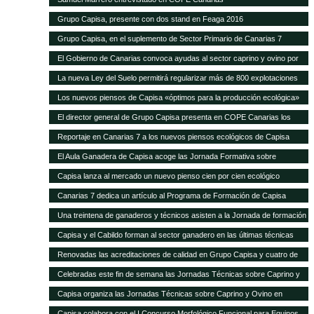
Grupo Capisa, presente con dos stand en Feaga 2016
Grupo Capisa, en el suplemento de Sector Primario de Canarias 7
El Gobierno de Canarias convoca ayudas al sector caprino y ovino por
seis millones de euros
La nueva Ley del Suelo permitirá regularizar más de 800 explotaciones
agrícolas y ganaderas
Los nuevos piensos de Capisa «óptimos para la producción ecológica»
El director general de Grupo Capisa presenta en COPE Canarias los
nuevos piensos ecológicos
Reportaje en Canarias 7 a los nuevos piensos ecológicos de Capisa
El Aula Ganadera de Capisa acoge las Jornada Formativa sobre
Avicultura de Puesta
Capisa lanza al mercado un nuevo pienso cien por cien ecológico
Canarias 7 dedica un artículo al Programa de Formación de Capisa
Una treintena de ganaderos y técnicos asisten a la Jornada de formación
en vacuno de Capisa y el Cabildo de Gran Canaria
Capisa y el Cabildo forman al sector ganadero en las últimas técnicas
mundiales de alimentación y manejo de vacuno
Renovadas las acreditaciones de calidad en Grupo Capisa y cuatro de
sus empresas
Celebradas este fin de semana las Jornadas Técnicas sobre Caprino y
Ovino de Uga
Capisa organiza las Jornadas Técnicas sobre Caprino y Ovino en
Lanzarote
Capisa colabora con el I Concurso Morfológico Funcional para Equinos