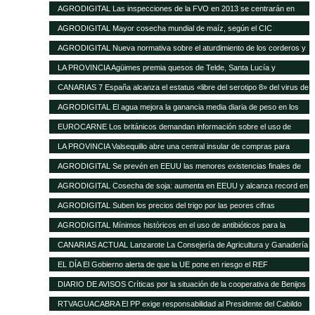
16 de enero de 2013
AGRODIGITAL Las inspecciones de la FVO en 2013 se centrarán en
seguridad alimentaria y bienestar en el transporte
AGRODIGITAL Mayor cosecha mundial de maíz, según el CIC
AGRODIGITAL Nueva normativa sobre el aturdimiento de los corderos y
cabritos
LA PROVINCIA Agüimes premia quesos de Telde, Santa Lucía y
Valsequillo en la cata insular
CANARIAS 7 España alcanza el estatus «libre del serotipo 8» del virus de
la lengua azul
AGRODIGITAL El agua mejora la ganancia media diaria de peso en los
terneros
EUROCARNE Los británicos demandan información sobre el uso de
transgénicos en la alimentación animal
LA PROVINCIA Valsequillo abre una central insular de compras para
abaratar productos agrícolas
AGRODIGITAL Se prevén en EEUU las menores existencias finales de
maíz de los últimos 17 años
AGRODIGITAL Cosecha de soja: aumenta en EEUU y alcanza record en
Brasil
AGRODIGITAL Suben los precios del trigo por las peores cifras
publicadas por el USDA
AGRODIGITAL Mínimos históricos en el uso de antibióticos para la
ganadería en Holanda
CANARIAS ACTUAL Lanzarote La Consejería de Agricultura y Ganadería
del Cabildo tramitará las subvenciones de 2013 del Gobierno regional
EL DÍA El Gobierno alerta de que la UE pone en riesgo el REF
destinadas al sector agrícola y ganadero de la isla
DIARIO DE AVISOS Críticas por la situación de la cooperativa de Benijos
RTVAGUACABRA El PP exige responsabilidad al Presidente del Cabildo