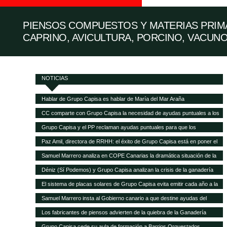
PIENSOS COMPUESTOS Y MATERIAS PRIMA
CAPRINO, AVICULTURA, PORCINO, VACUNO
NOTICIAS
Hablar de Grupo Capisa es hablar de María del Mar Araña
CC comparte con Grupo Capisa la necesidad de ayudas puntuales a los
ganaderos canarios
Grupo Capisa y el PP reclaman ayudas puntuales para que los
ganaderos canarios puedan pagar la gran subida de la alimentación
Paz Amil, directora de RRHH: el éxito de Grupo Capisa está en poner el
animal
foco en las personas
Samuel Marrero analiza en COPE Canarias la dramática situación de la
ganadería canaria
Déniz (Sí Podemos) y Grupo Capisa analizan la crisis de la ganadería
canaria
El sistema de placas solares de Grupo Capisa evita emitir cada año a la
atmósfera 95,5 toneladas de CO2
Samuel Marrero insta al Gobierno canario a que destine ayudas del
Fondo de Recuperación a la ganadería, en peligro de desaparecer por la
Los fabricantes de piensos advierten de la quiebra de la Ganadería
crisis
canaria y demandan ayudas directas a las explotaciones
Grupo Capisa cede su aula de formación a Barrios Orquestados