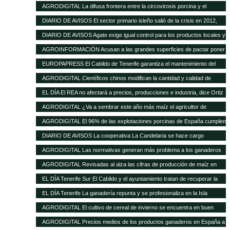
de las buenas perspectivas de producción
AGRODIGITAL La difusa frontera entre la circovirosis porcina y el
complejo respiratorio porcino
DIARIO DE AVISOS El sector primario isleño salió de la crisis en 2012,
cuando creció el 8%
DIARIO DE AVISOS Agate exige igual control para los productos locales y
los de fuera
AGROINFORMACIÓN Acusan a las grandes superficies de pactar poner
el pollo un 20% más barato como reclamo
EUROPAPRESS El Cabildo de Tenerife garantiza el mantenimiento del
Matadero y prevé una inversión de 500.000 euros en tres años
AGRODIGITAL Científicos chinos modifican la cantidad y calidad de
almidón del maíz
EL DÍA El REA no afectará a precios, producciones e industria, dice Ortiz
AGRODIGITAL ¿Va a sembrar este año más maíz el agricultor de
EEUU?
AGRODIGITAL El 96% de las explotaciones porcinas de España cumplen
la normativa de bienestar
DIARIO DE AVISOS La cooperativa La Candelaria se hace cargo
provisionalmente de Teisol
AGRODIGITAL Las normativas generan más problema a los ganaderos
que los precios de los cereales según la FNSEA
AGRODIGITAL Revisadas al alza las cifras de producción de maíz en
Argentina
EL DÍA Tenerife Sur El Cabildo y el ayuntamiento tratan de recuperar la
quesería
EL DÍA Tenerife La ganadería repunta y se profesionaliza en la Isla
AGRODIGITAL El cultivo de cereal de invierno se encuentra en buen
estado a pesar de las menores precipitaciones caídas
AGRODIGITAL Precios medios de los productos ganaderos en España a