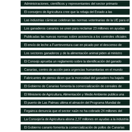
asamblea general
Administraciones, científicos y representantes del sector primario
trabajan en el Plan Forrajero de Canarias
El consejero de Agricultura cree que la rebaja del Estado a las
subvenciones al transporte aleja a los agricultores canarios de España y
Las industrias cárnicas celebran las normas veterinarias de la UE para el
de Europa
porcino
Los ganaderos canarios se unen para reclamar 23 millones en ayudas
atrasadas
Publicadas las nuevas normas sobre asistencia a los controles oficiales
en mataderos de aves y conejos
El envío de leche a Fuerteventura cae en picado por el descenso de
cabras
Los sectores ganaderos y de la alimentación animal piden al ministro
Montoro que el IVA reducido no suba del 10 al 21%
El Consejo aprueba un reglamento sobre la identificación del ganado
vacuno
Canarias, centro de acción para urgencias humanitarias en el mundo
Fabricantes de pienso dicen que la morosidad del ganadero ha bajado
sensiblemente
El Gobierno de Canarias fomenta la comercialización de cereales de
variedades tradicionales de Canarias
El Ministerio de Agricultura, Alimentación y Medio Ambiente publica una
nueva convocatoria de subvenciones para proyectos de investigación
El puerto de Las Palmas ultima el almacén del Programa Mundial de
aplicada al sector ganadero por 6,3 millones de euros
Alimentos
Fegainca denuncia que el sector «aún no ha cobrado 24 millones del
POSEI 2013»
La Consejería de Agricultura abona 2,37 millones en ayudas a la industria
láctea y queserías artesanales
El Gobierno canario fomenta la comercialización de pollos de Canarias