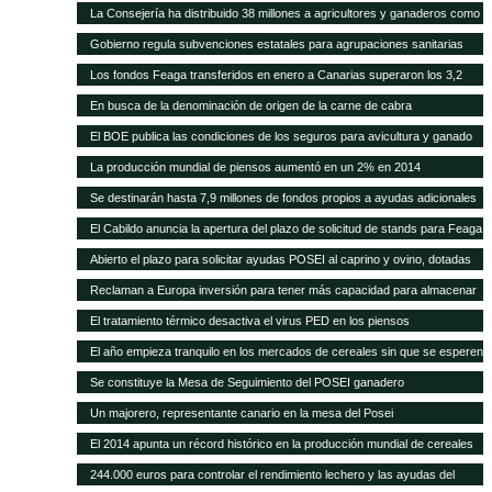
higiene para queserías
La Consejería ha distribuido 38 millones a agricultores y ganaderos como
ayudas adicionales POSEI
Gobierno regula subvenciones estatales para agrupaciones sanitarias
ganaderas
Los fondos Feaga transferidos en enero a Canarias superaron los 3,2
millones
En busca de la denominación de origen de la carne de cabra
El BOE publica las condiciones de los seguros para avicultura y ganado
equino
La producción mundial de piensos aumentó en un 2% en 2014
Se destinarán hasta 7,9 millones de fondos propios a ayudas adicionales
de diversas líneas POSEI
El Cabildo anuncia la apertura del plazo de solicitud de stands para Feaga
2015
Abierto el plazo para solicitar ayudas POSEI al caprino y ovino, dotadas
con seis millones de euros
Reclaman a Europa inversión para tener más capacidad para almacenar
cereal y oleaginosas
El tratamiento térmico desactiva el virus PED en los piensos
El año empieza tranquilo en los mercados de cereales sin que se esperen
cambios en meses
Se constituye la Mesa de Seguimiento del POSEI ganadero
Un majorero, representante canario en la mesa del Posei
El 2014 apunta un récord histórico en la producción mundial de cereales
244.000 euros para controlar el rendimiento lechero y las ayudas del