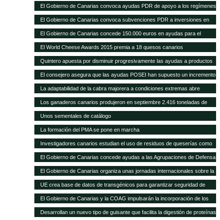
con 1.297 novillas de otras ganaderías, a través de ayudas POSEI
El Gobierno de Canarias convoca ayudas PDR de apoyo a los regímenes
de calidad por valor de 353.000 euros
El Gobierno de Canarias convoca subvenciones PDR a inversiones en
explotaciones agrarias por 11 millones de euros
El Gobierno de Canarias concede 150.000 euros en ayudas para el
fomento de razas ganaderas autóctonas
El World Cheese Awards 2015 premia a 18 quesos canarios
Quintero apuesta por disminuir progresivamente las ayudas a productos
importados en favor de las producciones locales
El consejero asegura que las ayudas POSEI han supuesto un incremento
del empleo y del asociacionismo
La adaptabilidad de la cabra majorera a condiciones extremas abre
nuevas vías de intercambio para el caprino canario
Los ganaderos canarios produjeron en septiembre 2.416 toneladas de
leche
Unos sementales de catálogo
La formación del PMA se pone en marcha
Investigadores canarios estudian el uso de residuos de queserías como
alimento para el caprino
El Gobierno de Canarias concede ayudas a las Agrupaciones de Defensa
Sanitaria Ganadera por valor de 300.000 euros
El Gobierno de Canarias organiza unas jornadas internacionales sobre la
ganadería como herramienta para el desarrollo en zonas áridas
UE crea base de datos de transgénicos para garantizar seguridad de
piensos
El Gobierno de Canarias y la COAG impulsarán la incorporación de los
jóvenes en el sector primario
Desarrollan un nuevo tipo de guisante que facilita la digestión de proteínas