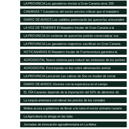
ante la nefasta gestión del Matadero Insular
LA PROVINCIA Los ganaderos envían a Gran Canaria otros 200
cochinos para sacrificar
CANARIAS 7 Ganaderos del sector porcino critican que el matadero
insular funcione solo al 50%
DIARIO DE AVISOS Los cabildos potenciarán las queserías artesanales
como elemento característico del medio rural
LA VOZ DE TENERIFE El Matadero Insular de Gran Canaria a la
vanguardia de todo el Archipiélago con más de 894.346 animales
LA PROVINCIA Un centenar de queserías podrán comercializar sus
registrados durante el transcurso de 2012
productos en la Península
LA PROVINCIA Los ganaderos majoreros sacrifican en Gran Canaria
1.500 cochinos
NOTICANARIAS El Matadero Insular de Fuerteventura garantiza la
prestación regular de sus servicios para el ganado porcino
AGRODIGITAL Nuevo sistema para reducir las emisiones de los purines
AGRODIGITAL Enciclopedia on line sobre alimentación animal
LA PROVINCIA Lanzarote Las cabras de Soo se mudan de corral
DIARIO DE AVISOS Jóvenes con la esperanza en el campo
EL DÍA Canarias depende de la importación del 92% de alimentos de
consumo básico
La sequía amenaza con elevar los precios de los cereales
Molina acusa a gobiernos de llevar a la ruina el sector primario canario
La Agricultura se ahoga en las islas
Jornadas de innovación agroalimentaria en La Aldea