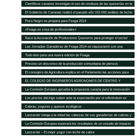
Científicos canarios investigan el uso de residuos de las queserías en la
alimentación de ganado caprino
El Gobierno de Canarias realizó el pasado año 315.000 análisis de leche
y quesos de las Islas
Pozo Negro se prepara para Feaga 2014
«Feaga es cosa de profesionales»
Nace la Asociación de Productores Queseros para proteger el sector
Las Jornadas Ganaderas de Feaga 2014 se clausuraron con una
reivindicación al respeto del reglamento europeo sobre el POSEI
Todo listo para una nueva edición de Feaga
Previsto un descenso de la producción comunitaria de piensos
compuestos en 2014
El consejero de Agricultura explica en el Parlamento las acciones para
mejorar la situación de la ganadería canaria
EL COLEGIO DE INGENIEROS AGRONOMOS DE CENTRO Y
CANARIAS ofrece una sesión gratuita sobre Bioseguridad y gestión de
La Comisión Europea aprueba la propuesta canaria para la renovación
las explotaciones en ganadería
del AIEM
Los precios del trigo suben ante la expectación por el referéndum en
Crimea
Cabras, yogures y quesos ecológicos
Lanzarote rebaja a la mitad las cabezas de sus ganaderías de cabras y
ovejas Las exigencias de Europa para conceder las ayudas deja unas
La Comisión Europea esperará los resultados de un estudio de impacto
12.000 cabezas caprinas y casi 4.000 ovinas
para modificar el POSEI
Lanzarote – El mejor yogur con leche de cabra