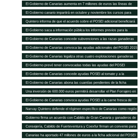
Sanitaria Ganadera por 300.000 euros
El Gobierno de Canarias aumenta en 7 millones de euros las líneas de
ayudas a comercialización y producción agrícola y ganadera
El Gobierno canario impartirá en octubre y noviembre los cursos para
obtener el certificado obligatorio para transporte animal
Quintero informa de que el acuerdo sobre el POSEI adicional beneficiará
a unos 4.800 agricultores y ganaderos de las Islas
El Gobierno saca a información pública los informes previos para la
legalización de otras 28 explotaciones ganaderas
El Gobierno de Canarias concede subvenciones a las razas ganaderas
autóctonas por importe de casi 200.000 euros
El Gobierno de Canarias convoca las ayudas adicionales del POSEI 2015
El Gobierno de Canarias legaliza otras cuatro explotaciones ganaderas
El Gobierno prevé tener convocadas todas las ayudas del POSEI
adicional, excepto 2011, antes de que termine el año
El Gobierno de Canarias concede ayudas POSEI al tomate y a la
industria láctea que emplea leche local por 3,7 millones de euros
El Gobierno de Canarias abona las cuantías pendientes de la ficha
adicional del POSEI 2014
Una inversión de 600.000 euros permitirá desarrollar el Plan Forrajero en
la isla de La Palma
El Gobierno de Canarias convoca ayudas POSEI a la carne fresca de
origen local por 2,28 millones de euros
Narvay Quintero defiende el régimen específico de Canarias como región
ultraperiférica en la estrategia española de negociación de la Política
Gobierno firma un acuerdo con Cabildo de Gran Canaria y ganaderos de
Agraria Común El consejero de Agricultura del Gobierno de Canarias
la isla para aumentar la producción de forraje para el ganado El consejero
Consejería, Cabildo de Fuerteventura y Coexfur firman un convenio para
participó ayer en Madrid en la Conferencia Sectorial de Agricultura y
de Agricultura, Ganadería, Pesca y Aguas, Narvay Quintero, explicó que
poner en marcha el Plan Forrajero con un presupuesto de 600.000 euros
Desarrollo Rural
Canarias ha aportado 47 millones de euros a la ficha adicional del POSEI
este plan quiere dar estabilidad a los ganaderos y una mejor alimentación
El consejero de Agricultura, Ganadería, Pesca y Aguas, Narvay Quintero,