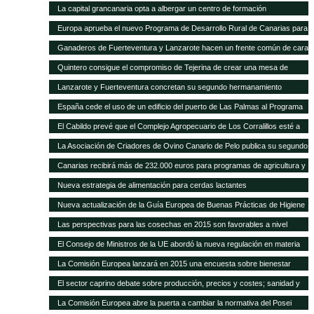
La capital grancanaria opta a albergar un centro de formación
internacional del Programa Mundial de Alimentos
Europa aprueba el nuevo Programa de Desarrollo Rural de Canarias para
2014-2020
Ganaderos de Fuerteventura y Lanzarote hacen un frente común de cara
a la modificación del POSEI-2016
Quintero consigue el compromiso de Tejerina de crear una mesa de
trabajo para analizar la ficha adicional del POSEI
Lanzarote y Fuerteventura concretan su segundo hermanamiento
ganadero
España cede el uso de un edificio del puerto de Las Palmas al Programa
Mundial de Alimentos
El Cabildo prevé que el Complejo Agropecuario de Los Corralillos esté a
pleno rendimiento en un año
La Asociación de Criadores de Ovino Canario de Pelo publica su segundo
Catálogo de Sementales
Canarias recibirá más de 232.000 euros para programas de agricultura y
ganadería
Nueva estrategia de alimentación para cerdas lactantes
Nueva actualización de la Guía Europea de Buenas Prácticas de Higiene
para cereales y oleaginosas
Las perspectivas para las cosechas en 2015 son favorables a nivel
mundial, pero persisten puntos críticos de inseguridad alimentaria
El Consejo de Ministros de la UE abordó la nueva regulación en materia
de sanidad animal
La Comisión Europea lanzará en 2015 una encuesta sobre bienestar
animal
El sector caprino debate sobre producción, precios y costes; sanidad y
comercialización
La Comisión Europea abre la puerta a cambiar la normativa del Posei