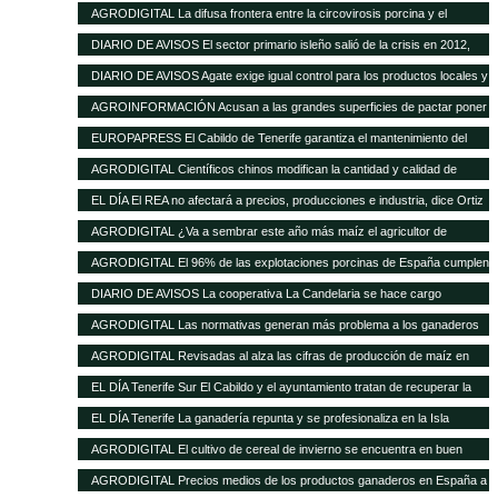
de las buenas perspectivas de producción
AGRODIGITAL La difusa frontera entre la circovirosis porcina y el
complejo respiratorio porcino
DIARIO DE AVISOS El sector primario isleño salió de la crisis en 2012,
cuando creció el 8%
DIARIO DE AVISOS Agate exige igual control para los productos locales y
los de fuera
AGROINFORMACIÓN Acusan a las grandes superficies de pactar poner
el pollo un 20% más barato como reclamo
EUROPAPRESS El Cabildo de Tenerife garantiza el mantenimiento del
Matadero y prevé una inversión de 500.000 euros en tres años
AGRODIGITAL Científicos chinos modifican la cantidad y calidad de
almidón del maíz
EL DÍA El REA no afectará a precios, producciones e industria, dice Ortiz
AGRODIGITAL ¿Va a sembrar este año más maíz el agricultor de
EEUU?
AGRODIGITAL El 96% de las explotaciones porcinas de España cumplen
la normativa de bienestar
DIARIO DE AVISOS La cooperativa La Candelaria se hace cargo
provisionalmente de Teisol
AGRODIGITAL Las normativas generan más problema a los ganaderos
que los precios de los cereales según la FNSEA
AGRODIGITAL Revisadas al alza las cifras de producción de maíz en
Argentina
EL DÍA Tenerife Sur El Cabildo y el ayuntamiento tratan de recuperar la
quesería
EL DÍA Tenerife La ganadería repunta y se profesionaliza en la Isla
AGRODIGITAL El cultivo de cereal de invierno se encuentra en buen
estado a pesar de las menores precipitaciones caídas
AGRODIGITAL Precios medios de los productos ganaderos en España a