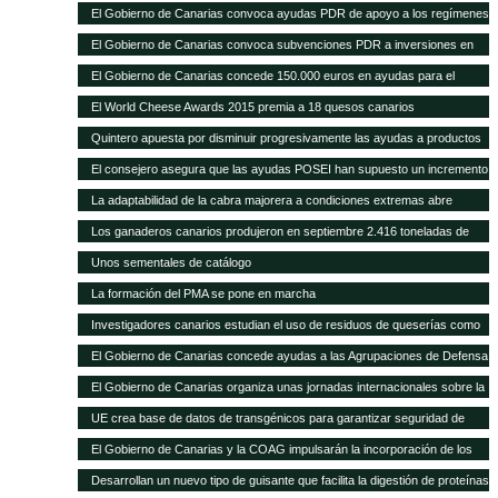
con 1.297 novillas de otras ganaderías, a través de ayudas POSEI
El Gobierno de Canarias convoca ayudas PDR de apoyo a los regímenes
de calidad por valor de 353.000 euros
El Gobierno de Canarias convoca subvenciones PDR a inversiones en
explotaciones agrarias por 11 millones de euros
El Gobierno de Canarias concede 150.000 euros en ayudas para el
fomento de razas ganaderas autóctonas
El World Cheese Awards 2015 premia a 18 quesos canarios
Quintero apuesta por disminuir progresivamente las ayudas a productos
importados en favor de las producciones locales
El consejero asegura que las ayudas POSEI han supuesto un incremento
del empleo y del asociacionismo
La adaptabilidad de la cabra majorera a condiciones extremas abre
nuevas vías de intercambio para el caprino canario
Los ganaderos canarios produjeron en septiembre 2.416 toneladas de
leche
Unos sementales de catálogo
La formación del PMA se pone en marcha
Investigadores canarios estudian el uso de residuos de queserías como
alimento para el caprino
El Gobierno de Canarias concede ayudas a las Agrupaciones de Defensa
Sanitaria Ganadera por valor de 300.000 euros
El Gobierno de Canarias organiza unas jornadas internacionales sobre la
ganadería como herramienta para el desarrollo en zonas áridas
UE crea base de datos de transgénicos para garantizar seguridad de
piensos
El Gobierno de Canarias y la COAG impulsarán la incorporación de los
jóvenes en el sector primario
Desarrollan un nuevo tipo de guisante que facilita la digestión de proteínas