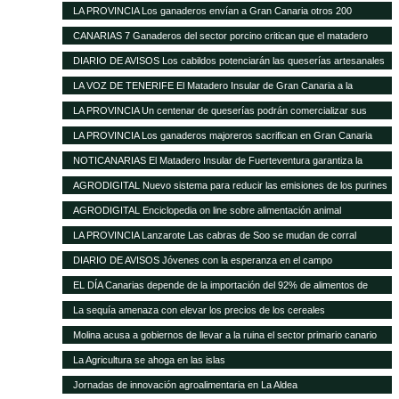
ante la nefasta gestión del Matadero Insular
LA PROVINCIA Los ganaderos envían a Gran Canaria otros 200
cochinos para sacrificar
CANARIAS 7 Ganaderos del sector porcino critican que el matadero
insular funcione solo al 50%
DIARIO DE AVISOS Los cabildos potenciarán las queserías artesanales
como elemento característico del medio rural
LA VOZ DE TENERIFE El Matadero Insular de Gran Canaria a la
vanguardia de todo el Archipiélago con más de 894.346 animales
LA PROVINCIA Un centenar de queserías podrán comercializar sus
registrados durante el transcurso de 2012
productos en la Península
LA PROVINCIA Los ganaderos majoreros sacrifican en Gran Canaria
1.500 cochinos
NOTICANARIAS El Matadero Insular de Fuerteventura garantiza la
prestación regular de sus servicios para el ganado porcino
AGRODIGITAL Nuevo sistema para reducir las emisiones de los purines
AGRODIGITAL Enciclopedia on line sobre alimentación animal
LA PROVINCIA Lanzarote Las cabras de Soo se mudan de corral
DIARIO DE AVISOS Jóvenes con la esperanza en el campo
EL DÍA Canarias depende de la importación del 92% de alimentos de
consumo básico
La sequía amenaza con elevar los precios de los cereales
Molina acusa a gobiernos de llevar a la ruina el sector primario canario
La Agricultura se ahoga en las islas
Jornadas de innovación agroalimentaria en La Aldea