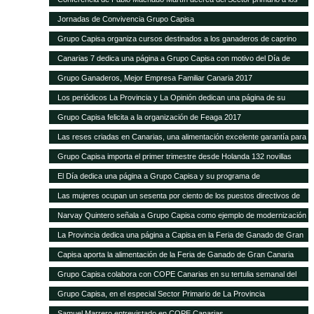
alumnos de Hecansa
Jornadas de Convivencia Grupo Capisa
Grupo Capisa organiza cursos destinados a los ganaderos de caprino
Canarias 7 dedica una página a Grupo Capisa con motivo del Día de
Canarias
Grupo Ganaderos, Mejor Empresa Familiar Canaria 2017
Los periódicos La Provincia y La Opinión dedican una página de su
suplemento de Sector Primario a Grupo Capisa
Grupo Capisa felicita a la organización de Feaga 2017
Las reses criadas en Canarias, una alimentación excelente garantía para
el consumidor local
Grupo Capisa importa el primer trimestre desde Holanda 132 novillas
frisonas de alta productividad
El Día dedica una página a Grupo Capisa y su programa de
Responsabilidad Social
Las mujeres ocupan un sesenta por ciento de los puestos directivos de
Grupo Capisa
Narvay Quintero señala a Grupo Capisa como ejemplo de modernización
e innovación en el Sector
La Provincia dedica una página a Capisa en la Feria de Ganado de Gran
Canaria
Capisa aporta la alimentación de la Feria de Ganado de Gran Canaria
Grupo Capisa colabora con COPE Canarias en su tertulia semanal del
Sector Primario
Grupo Capisa, en el especial Sector Primario de La Provincia
Samuel Marrero entrevistado en COPE Canarias