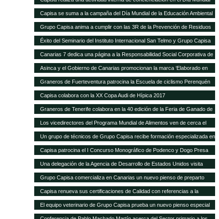
de la Educación Ambiental
Capisa se suma a la campaña del Día Mundial de la Educación Ambiental
Grupo Capisa anima a cumplir con las 3R de la Prevención de Residuos
Éxito del Seminario del Instituto Internacional San Telmo y Grupo Capisa
destinado al sector primario, la industria agroalimentaria y la distribución
Canarias 7 dedica una página a la Responsabilidad Social Corporativa de
Grupo Capisa
Asinca y el Gobierno de Canarias promocionan la marca ‘Elaborado en
Canarias’ con una campaña en la que participa Grupo Capisa
Graneros de Fuerteventura patrocina la Escuela de ciclismo Perenquén
Macebike
Capisa colabora con la XX Copa Audi de Hípica 2017
Graneros de Tenerife colabora en la 40 edición de la Feria de Ganado de
San Benito
Los vicedirectores del Programa Mundial de Alimentos ven de cerca el
trabajo de Silos Canarios
Un grupo de técnicos de Grupo Capisa recibe formación especializada en
la Complutense
Capisa patrocina el I Concurso Monográfico de Podenco y Dogo Presa
Canario de Santa Brígida
Una delegación de la Agencia de Desarrollo de Estados Unidos visita
Silos Canarios
Grupo Capisa comercializa en Canarias un nuevo pienso de preparto
para caprino y ovino
Capisa renueva sus certificaciones de Calidad con referencias a la
“evidente mejora continua”, según el auditor
El equipo veterinario de Grupo Capisa prueba un nuevo pienso especial
para ponedoras
Conferencia de Pablo Machado Martín acerca del Sector primario a los