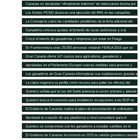
Quintero analiza con el Ministerio la mejor forma de abono de la campaña
a la cabaña existente
Canarias es declarada “oficialmente indemne” de tuberculosis bovina por
explicó que este plan permitirá a los ganaderos de la isla depender menos
2011, después de que se pague la cantidad relativa a 2015
la UE El consejero, Narvay Quintero, y el director de Ganadería, David de
de la importación de insumos
Los fondos POSEI alcanzan una ejecución del 99% en las campañas
Vera, informaron hoy en rueda de prensa de las actuaciones
2014 y 2015 Quintero destaca en el Parlamento que la Consejería de
La Consejería cubre las cantidades pendientes de la ficha adicional del
desarrolladas por este departamento para alcanzar este logro
Agricultura del Gobierno de Canarias ha recibido felicitaciones por parte
POSEI de 2014 tras incrementar la dotación presupuestaria propia El
Ganadería convoca ayudas al fomento de razas autóctonas y a la
de la UE por estas cifras y la positiva repercusión del programa en el
consejero de Agricultura, Ganadería, Pesca y Aguas, Narvay Quintero,
producción y comercialización de productos de la apicultura
sector primario canario
Crece el interés de ganaderías y empresas por estar en Feaga
espera que las transferencias acordadas con el Estado se cumplan para
empezar a convocar las ayudas de 2015
En Fuerteventura unas 25.000 personas visitarán FEAGA 2016 que se
celebra del 21 al 24 de abril
Gran Canaria oferta 147 cursos para agricultores, ganaderos y
pescadores
Aprobadas en el Parlamento Europeo nuevas medidas para prevenir y
frenar las enfermedades animales
Los ganaderos de Gran Canaria informatizan sus explotaciones gracias a
una pionera aplicación gratuita del Cabildo
La cabra majorera se perfila como recurso para paliar los efectos del
cambio climático
Quintero señala que la Ley del Suelo potencia el sector primario y atiende
sus demandas
Quintero busca el consenso para establecer excepciones a las RUP en
los tratados internacionales
El Gobierno de Canarias reabre el plazo de presentación de solicitudes
para acogerse a las subvenciones a inversiones del PDR
Aprobada la creación de una plataforma a nivel comunitario para el
fomento del bienestar animal
Quintero se compromete con los ganaderos a estudiar cambios en el
POSEI
El Gobierno de Canarias incrementó en 2015 la cabaña ganadera canaria