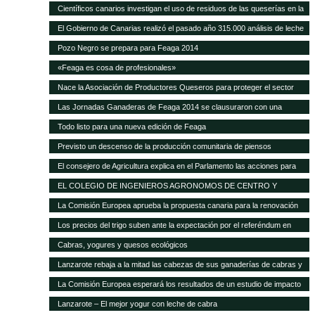
Científicos canarios investigan el uso de residuos de las queserías en la
alimentación de ganado caprino
El Gobierno de Canarias realizó el pasado año 315.000 análisis de leche
y quesos de las Islas
Pozo Negro se prepara para Feaga 2014
«Feaga es cosa de profesionales»
Nace la Asociación de Productores Queseros para proteger el sector
Las Jornadas Ganaderas de Feaga 2014 se clausuraron con una
reivindicación al respeto del reglamento europeo sobre el POSEI
Todo listo para una nueva edición de Feaga
Previsto un descenso de la producción comunitaria de piensos
compuestos en 2014
El consejero de Agricultura explica en el Parlamento las acciones para
mejorar la situación de la ganadería canaria
EL COLEGIO DE INGENIEROS AGRONOMOS DE CENTRO Y
CANARIAS ofrece una sesión gratuita sobre Bioseguridad y gestión de
La Comisión Europea aprueba la propuesta canaria para la renovación
las explotaciones en ganadería
del AIEM
Los precios del trigo suben ante la expectación por el referéndum en
Crimea
Cabras, yogures y quesos ecológicos
Lanzarote rebaja a la mitad las cabezas de sus ganaderías de cabras y
ovejas Las exigencias de Europa para conceder las ayudas deja unas
La Comisión Europea esperará los resultados de un estudio de impacto
12.000 cabezas caprinas y casi 4.000 ovinas
para modificar el POSEI
Lanzarote – El mejor yogur con leche de cabra