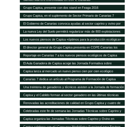
Grupo Capisa, presente con dos stand en Feaga 2016
Grupo Capisa, en el suplemento de Sector Primario de Canarias 7
El Gobierno de Canarias convoca ayudas al sector caprino y ovino por
seis millones de euros
La nueva Ley del Suelo permitirá regularizar más de 800 explotaciones
agrícolas y ganaderas
Los nuevos piensos de Capisa «óptimos para la producción ecológica»
El director general de Grupo Capisa presenta en COPE Canarias los
nuevos piensos ecológicos
Reportaje en Canarias 7 a los nuevos piensos ecológicos de Capisa
El Aula Ganadera de Capisa acoge las Jornada Formativa sobre
Avicultura de Puesta
Capisa lanza al mercado un nuevo pienso cien por cien ecológico
Canarias 7 dedica un artículo al Programa de Formación de Capisa
Una treintena de ganaderos y técnicos asisten a la Jornada de formación
en vacuno de Capisa y el Cabildo de Gran Canaria
Capisa y el Cabildo forman al sector ganadero en las últimas técnicas
mundiales de alimentación y manejo de vacuno
Renovadas las acreditaciones de calidad en Grupo Capisa y cuatro de
sus empresas
Celebradas este fin de semana las Jornadas Técnicas sobre Caprino y
Ovino de Uga
Capisa organiza las Jornadas Técnicas sobre Caprino y Ovino en
Lanzarote
Capisa colabora con el I Concurso Morfológico Funcional para Equinos