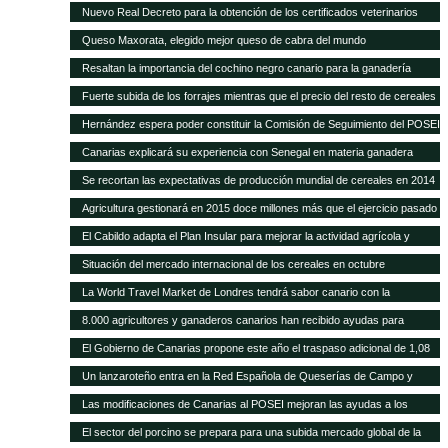
POSEI
Nuevo Real Decreto para la obtención de los certificados veterinarios
para comercio exterior
Queso Maxorata, elegido mejor queso de cabra del mundo
Resaltan la importancia del cochino negro canario para la ganadería
isleña
Fuerte subida de los forrajes mientras que el precio del resto de cereales
se mantiene fijo
Hernández espera poder constituir la Comisión de Seguimiento del POSEI
ganadero antes de finales de año
Canarias explicará su experiencia con Senegal en materia ganadera
Se recortan las expectativas de producción mundial de cereales en 2014
a pesar de las cosechas récord de maíz y trigo
Agricultura gestionará en 2015 doce millones más que el ejercicio pasado
y alcanza los 418,9 millones de euros
El Cabildo adapta el Plan Insular para mejorar la actividad agrícola y
ganadera
Situación del mercado internacional de los cereales en octubre
La World Travel Market de Londres tendrá sabor canario con la
promoción de sus quesos y vinos
8.000 agricultores y ganaderos canarios han recibido ayudas para
desarrollo rural
El Gobierno de Canarias propone este año el traspaso adicional de 1,08
millones del REA a la ganadería de las islas
Un lanzaroteño entra en la Red Española de Queserías de Campo y
Artesanas
Las modificaciones de Canarias al POSEI mejoran las ayudas a los
sectores productivos canarios
El sector del porcino se prepara para una subida mercado global de la