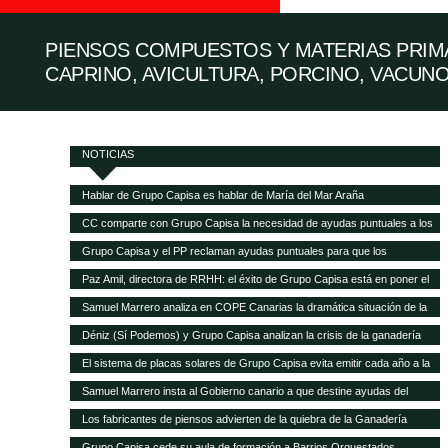
PIENSOS COMPUESTOS Y MATERIAS PRIMA
CAPRINO, AVICULTURA, PORCINO, VACUNO
NOTICIAS
Hablar de Grupo Capisa es hablar de María del Mar Araña
CC comparte con Grupo Capisa la necesidad de ayudas puntuales a los
ganaderos canarios
Grupo Capisa y el PP reclaman ayudas puntuales para que los
ganaderos canarios puedan pagar la gran subida de la alimentación
Paz Amil, directora de RRHH: el éxito de Grupo Capisa está en poner el
animal
foco en las personas
Samuel Marrero analiza en COPE Canarias la dramática situación de la
ganadería canaria
Déniz (Sí Podemos) y Grupo Capisa analizan la crisis de la ganadería
canaria
El sistema de placas solares de Grupo Capisa evita emitir cada año a la
atmósfera 95,5 toneladas de CO2
Samuel Marrero insta al Gobierno canario a que destine ayudas del
Fondo de Recuperación a la ganadería, en peligro de desaparecer por la
Los fabricantes de piensos advierten de la quiebra de la Ganadería
crisis
canaria y demandan ayudas directas a las explotaciones
Grupo Capisa cede su aula de formación a Barrios Orquestados