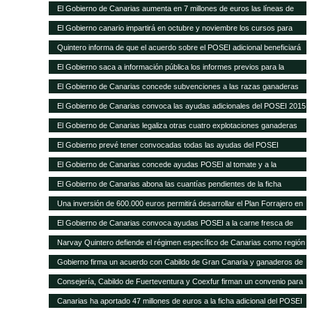
Sanitaria Ganadera por 300.000 euros
El Gobierno de Canarias aumenta en 7 millones de euros las líneas de
ayudas a comercialización y producción agrícola y ganadera
El Gobierno canario impartirá en octubre y noviembre los cursos para
obtener el certificado obligatorio para transporte animal
Quintero informa de que el acuerdo sobre el POSEI adicional beneficiará
a unos 4.800 agricultores y ganaderos de las Islas
El Gobierno saca a información pública los informes previos para la
legalización de otras 28 explotaciones ganaderas
El Gobierno de Canarias concede subvenciones a las razas ganaderas
autóctonas por importe de casi 200.000 euros
El Gobierno de Canarias convoca las ayudas adicionales del POSEI 2015
El Gobierno de Canarias legaliza otras cuatro explotaciones ganaderas
El Gobierno prevé tener convocadas todas las ayudas del POSEI
adicional, excepto 2011, antes de que termine el año
El Gobierno de Canarias concede ayudas POSEI al tomate y a la
industria láctea que emplea leche local por 3,7 millones de euros
El Gobierno de Canarias abona las cuantías pendientes de la ficha
adicional del POSEI 2014
Una inversión de 600.000 euros permitirá desarrollar el Plan Forrajero en
la isla de La Palma
El Gobierno de Canarias convoca ayudas POSEI a la carne fresca de
origen local por 2,28 millones de euros
Narvay Quintero defiende el régimen específico de Canarias como región
ultraperiférica en la estrategia española de negociación de la Política
Gobierno firma un acuerdo con Cabildo de Gran Canaria y ganaderos de
Agraria Común El consejero de Agricultura del Gobierno de Canarias
la isla para aumentar la producción de forraje para el ganado El consejero
Consejería, Cabildo de Fuerteventura y Coexfur firman un convenio para
participó ayer en Madrid en la Conferencia Sectorial de Agricultura y
de Agricultura, Ganadería, Pesca y Aguas, Narvay Quintero, explicó que
poner en marcha el Plan Forrajero con un presupuesto de 600.000 euros
Desarrollo Rural
Canarias ha aportado 47 millones de euros a la ficha adicional del POSEI
este plan quiere dar estabilidad a los ganaderos y una mejor alimentación
El consejero de Agricultura, Ganadería, Pesca y Aguas, Narvay Quintero,