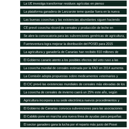
carne del 40% en 20 años
La UE investiga transformar residuos agrícolas en pienso
La plataforma ganadera de Lanzarote teme quedar fuera en la nueva
revisión del Posei
Las buenas cosechas y las existencias abundantes siguen haciendo
bajar los precios internacionales de los alimentos
CE prevé cosecha récord de cereales y producción de leche en
próximos meses
Se abre la convocatoria para las subvenciones genéricas de agricultura,
ganadería y pesca
Fuerteventura logra mejorar la distribución del POSEI para 2015
La agricultura y ganadería de Canarias han recibido 810 millones de
euros en ayudas del POSEI esta legislatura
El Gobierno canario atento a los posibles efectos del veto ruso a las
importaciones de la UE
La cosecha mundial de cereales estimada por la FAO en 2014 aumenta
en 14 Mt
La Comisión adopta propuestas sobre medicamentos veterinarios y
piensos medicamentosos
El CIC prevé las existencias mundiales de cereales más elevadas de los
15 años
La cosecha de cereales de invierno caerá un 25% este año, según
Agricultura
Agricultura incorpora a su sede electrónica nuevos procedimientos y
servicios on line
El Gobierno de Canarias convoca subvenciones para las asociaciones
agrarias
El Cabildo pone en marcha una nueva línea de ayudas para pequeñas
queserías con 100.000 euros
El sector ganadero gana la lucha por el reparto más justo del Posei