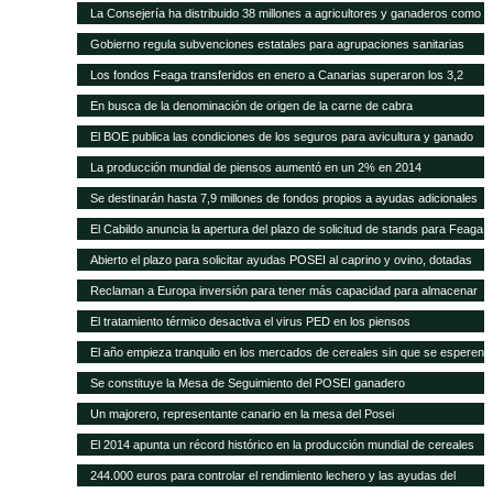
higiene para queserías
La Consejería ha distribuido 38 millones a agricultores y ganaderos como
ayudas adicionales POSEI
Gobierno regula subvenciones estatales para agrupaciones sanitarias
ganaderas
Los fondos Feaga transferidos en enero a Canarias superaron los 3,2
millones
En busca de la denominación de origen de la carne de cabra
El BOE publica las condiciones de los seguros para avicultura y ganado
equino
La producción mundial de piensos aumentó en un 2% en 2014
Se destinarán hasta 7,9 millones de fondos propios a ayudas adicionales
de diversas líneas POSEI
El Cabildo anuncia la apertura del plazo de solicitud de stands para Feaga
2015
Abierto el plazo para solicitar ayudas POSEI al caprino y ovino, dotadas
con seis millones de euros
Reclaman a Europa inversión para tener más capacidad para almacenar
cereal y oleaginosas
El tratamiento térmico desactiva el virus PED en los piensos
El año empieza tranquilo en los mercados de cereales sin que se esperen
cambios en meses
Se constituye la Mesa de Seguimiento del POSEI ganadero
Un majorero, representante canario en la mesa del Posei
El 2014 apunta un récord histórico en la producción mundial de cereales
244.000 euros para controlar el rendimiento lechero y las ayudas del