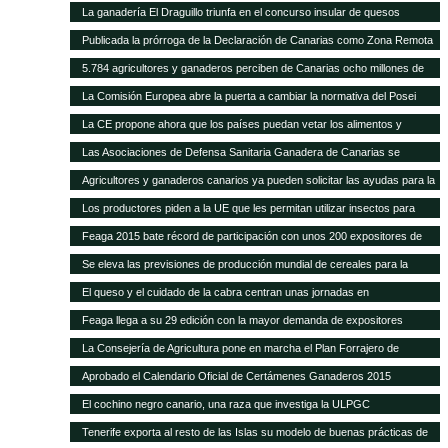
La ganadería El Draguillo triunfa en el concurso insular de quesos
Publicada la prórroga de la Declaración de Canarias como Zona Remota
a efectos de la eliminación de subproductos SANDACH hasta junio de
5.784 agricultores y ganaderos perciben de Canarias ocho millones de
2018
euros en ayudas adicionales POSEI
La Comisión Europea abre la puerta a cambiar la normativa del Posei
La CE propone ahora que los países puedan vetar los alimentos y
piensos transgénicos
Las Asociaciones de Defensa Sanitaria Ganadera de Canarias se
reunirán anualmente en la Feria de Fuerteventura
Agricultores y ganaderos canarios ya pueden solicitar las ayudas para la
contratación de seguros agrarios
Los productores piden a la UE que les permitan utilizar insectos para
fabricar piensos
Feaga 2015 bate récord de participación con unos 200 expositores de
empresas, productores locales y gastronomía tradicional
Se eleva las previsiones de producción mundial de cereales para la
campaña 2014-2015
El queso y el cuidado de la cabra centran unas jornadas en
Fuerteventura
Feaga llega a su 29 edición con la mayor demanda de expositores
La Consejería de Agricultura pone en marcha el Plan Forrajero de
Canarias
Aprobado el Calendario Oficial de Certámenes Ganaderos 2015
El cochino negro canario, una raza que investiga la ULPGC
Tenerife exporta al resto de las Islas su modelo de buenas prácticas de