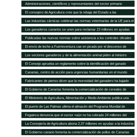
asamblea general
Administraciones, científicos y representantes del sector primario
trabajan en el Plan Forrajero de Canarias
El consejero de Agricultura cree que la rebaja del Estado a las
subvenciones al transporte aleja a los agricultores canarios de España y
Las industrias cárnicas celebran las normas veterinarias de la UE para el
de Europa
porcino
Los ganaderos canarios se unen para reclamar 23 millones en ayudas
atrasadas
Publicadas las nuevas normas sobre asistencia a los controles oficiales
en mataderos de aves y conejos
El envío de leche a Fuerteventura cae en picado por el descenso de
cabras
Los sectores ganaderos y de la alimentación animal piden al ministro
Montoro que el IVA reducido no suba del 10 al 21%
El Consejo aprueba un reglamento sobre la identificación del ganado
vacuno
Canarias, centro de acción para urgencias humanitarias en el mundo
Fabricantes de pienso dicen que la morosidad del ganadero ha bajado
sensiblemente
El Gobierno de Canarias fomenta la comercialización de cereales de
variedades tradicionales de Canarias
El Ministerio de Agricultura, Alimentación y Medio Ambiente publica una
nueva convocatoria de subvenciones para proyectos de investigación
El puerto de Las Palmas ultima el almacén del Programa Mundial de
aplicada al sector ganadero por 6,3 millones de euros
Alimentos
Fegainca denuncia que el sector «aún no ha cobrado 24 millones del
POSEI 2013»
La Consejería de Agricultura abona 2,37 millones en ayudas a la industria
láctea y queserías artesanales
El Gobierno canario fomenta la comercialización de pollos de Canarias