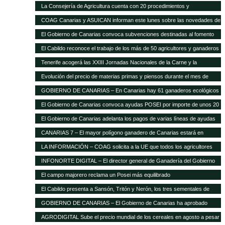
La Consejería de Agricultura cuenta con 20 procedimientos y
servicios»on-line»
COAG Canarias y ASUICAN informan este lunes sobre las novedades de
la Ley de la Cadena Alimentaria
El Gobierno de Canarias convoca subvenciones destinadas al fomento
de razas ganaderas autóctonas
El Cabildo reconoce el trabajo de los más de 50 agricultores y ganaderos
Tenerife acogerá las XXIII Jornadas Nacionales de la Carne y la
Seguridad Alimentaria de AVESA
Evolución del precio de materias primas y piensos durante el mes de
enero
GOBIERNO DE CANARIAS – En Canarias hay 61 ganaderos ecológicos
El Gobierno de Canarias convoca ayudas POSEI por importe de unos 20
millones de euros
El Gobierno de Canarias adelanta los pagos de varias líneas de ayudas
del POSEI ganadero
CANARIAS 7 – El mayor polígono ganadero de Canarias estará en
Corralillos
LA INFORMACIÓN – COAG solicita a la UE que todos los agricultores
tengan el mismo porcentaje de financiación en el POSEI
INFONORTE DIGITAL – El director general de Ganadería del Gobierno
de Canarias visita La Aldea
El campo majorero reclama un Posei más equilibrado
El Cabildo presenta a Sansón, Tritón y Nerón, los tres sementales de
cochino negro
GOBIERNO DE CANARIAS – El Gobierno de Canarias ha aprobado
medidas que suponen 20 millones extra en ayudas a la agricultura y
AGRODIGITAL Sube el precio mundial de los cereales en agosto a pesar
ganadería