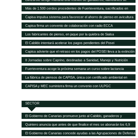
pienso y empresas transformadoras de leche para analizar la crisis del
Más de 1.500 cerdos procedentes de Fuerteventura, sacrificados en
sector
Gran Canaria por la mala gestión del matadero insular
Capisa impulsa sistema para favorecer el ahorro de pienso en avicultura
Capisa firma un convenio de colaboración con radio ECCA
Los fabricantes de pienso, en jaque por la quiebra de Sialsa
El Cabildo intentará acelerar los pagos pendientes del Posei
Capisa advierte que el retraso en los pagos del POSEI lleva a la extinción
al sector ganadero
II Jornadas sobre Caprino, destinadas a Sanidad, Manejo y Nutrición
Fuerteventura acoge la próxima semana un curso sobre lactancia
artificial en el sector caprino
La fábrica de piensos de CAPISA, única con certificado ambiental en
Canarias
CAPISA y MEC suministra firma un convenio con ULPGC
SECTOR
El Gobierno de Canarias promueve junto al Cabildo, ganaderos y
queseros de Tenerife el fomento de la producción local de forrajes
Quintero anuncia que antes de que finalice el mes se abonarán los 6,9
millones del POSEI adicional de la campaña 2015
El Gobierno de Canarias concede ayudas a las Agrupaciones de Defensa