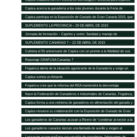
Capisa acerca la ganadería a los más jóvenes durante la Feria de
Ganado Selecto 2015
Capisa participa en la Exposición de Ganado de Gran Canaria 2015, que
contará con mil cabezas selectas de la isla
SUPLEMENTO LA PROVINCIA – 29 DE ABRIL DE 2015
Jornada de formación – Caprino y ovino: Sanidad y manejo de
alimentación
SUPLEMENTO CANARIAS 7 – 22 DE ABRIL DE 2015
Culmina el 50 aniversario de Capisa con un premio a la fidelidad de sus
clientes
Reportaje GRAFUSA Canarias 7
Fegainca alerta de la situación agonizante de la Ganadería y exige un
reparto más justo del Posei
Capisa sortea un Amarok
Fegainca cree que la reforma del REA mantendrá la desventaja
competitiva de la producción ganadera canaria
Nace la Federación de Ganaderos e Industriales de Canarias, Fegainca,
que por vez primera aglutina los intereses del sector en el Archipiélago
Capisa forma a una veintena de ganaderos en alimentación del ganado y
manejo de explotaciones
Capisa renueva su colaboración con la Exposición de Ganado de Gran
Canaria en su edición 2013
Los ganaderos de Canarias acusan a Rivero de “condenar al sector a la
desaparición con su desprecio”
Los ganaderos canarios lanzan una llamada de auxilio y exigen al
Gobierno que abone la ayuda de Estado del Posei
Lanzarote acoge mañana una reunión de ganaderos, fabricantes de