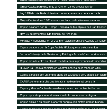
Grupo Capisa participa, junto al ICIA, en varios programas de
investigación ganadera
Ley 12/2014, de 26 de diciembre, de transparencia y de acceso a la
información pública.
Grupo Capisa dona 6.000 euros a los bancos de alimentos canarios
Capisa colabora con la 5º Copa Fedicaza de tiro al plato de Gran Canaria
Hoy, 15 de noviembre, Día Mundial del Aire Puro
Movilizar y sensibilizar en el Día Internacional contra el Cambio Climático
Capisa colabora con la Copa Audi de Hípica que se celebra en Las
Palmas
Jornada “Manejo de la Gestación y Patología Asociada” en caprino, esta
tarde en el Aula Ganadera de Grupo Capisa
Capisa difunde entre su plantilla medidas para la prevención de incendios
Huevos La Recova participa en GastroCanarias de la mano de GMR
Capisa participa con un amplio stand en la Muestra de Ganado San Isidro
Labrador de Uga, en Lanzarote
CAPISA pone en marcha una iniciativa medioambiental contra la
contaminación acústica
Capisa y Grupo Capisa desarrollan acciones de concienciación con
motivo del Día Internacional del Agua
Capisa apuesta por la modernización de la producción ecológica
Capisa anima a su equipo a ahorrar energía con motivo del Día Mundial
de la Energía
Capisa realiza una actividad interna de concienciación en el Día Mundial