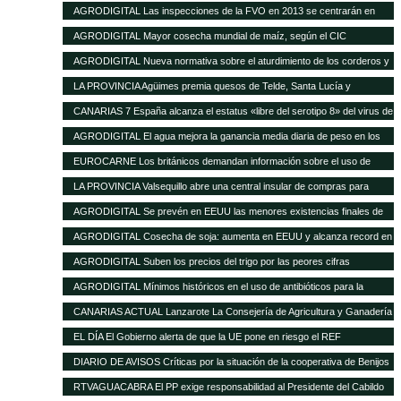
16 de enero de 2013
AGRODIGITAL Las inspecciones de la FVO en 2013 se centrarán en
seguridad alimentaria y bienestar en el transporte
AGRODIGITAL Mayor cosecha mundial de maíz, según el CIC
AGRODIGITAL Nueva normativa sobre el aturdimiento de los corderos y
cabritos
LA PROVINCIA Agüimes premia quesos de Telde, Santa Lucía y
Valsequillo en la cata insular
CANARIAS 7 España alcanza el estatus «libre del serotipo 8» del virus de
la lengua azul
AGRODIGITAL El agua mejora la ganancia media diaria de peso en los
terneros
EUROCARNE Los británicos demandan información sobre el uso de
transgénicos en la alimentación animal
LA PROVINCIA Valsequillo abre una central insular de compras para
abaratar productos agrícolas
AGRODIGITAL Se prevén en EEUU las menores existencias finales de
maíz de los últimos 17 años
AGRODIGITAL Cosecha de soja: aumenta en EEUU y alcanza record en
Brasil
AGRODIGITAL Suben los precios del trigo por las peores cifras
publicadas por el USDA
AGRODIGITAL Mínimos históricos en el uso de antibióticos para la
ganadería en Holanda
CANARIAS ACTUAL Lanzarote La Consejería de Agricultura y Ganadería
del Cabildo tramitará las subvenciones de 2013 del Gobierno regional
EL DÍA El Gobierno alerta de que la UE pone en riesgo el REF
destinadas al sector agrícola y ganadero de la isla
DIARIO DE AVISOS Críticas por la situación de la cooperativa de Benijos
RTVAGUACABRA El PP exige responsabilidad al Presidente del Cabildo