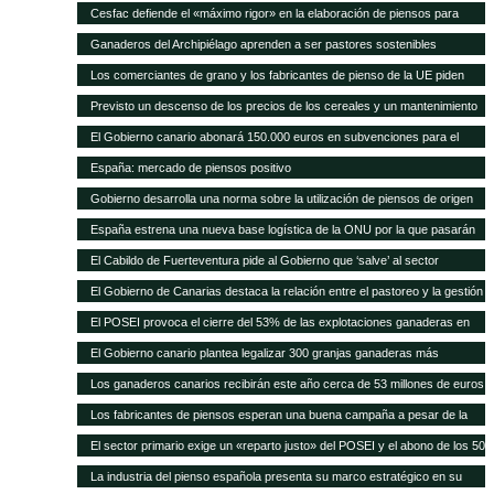
Cesfac defiende el «máximo rigor» en la elaboración de piensos para
animales
Ganaderos del Archipiélago aprenden a ser pastores sostenibles
Los comerciantes de grano y los fabricantes de pienso de la UE piden
celeridad en la aprobación de 8 cultivos MG
Previsto un descenso de los precios de los cereales y un mantenimiento
de los precios de la carne en los próximos 10 años según FAO/OCDE
El Gobierno canario abonará 150.000 euros en subvenciones para el
fomento de razas autóctonas
España: mercado de piensos positivo
Gobierno desarrolla una norma sobre la utilización de piensos de origen
animal
España estrena una nueva base logística de la ONU por la que pasarán
75.000 toneladas de ayuda para África al año
El Cabildo de Fuerteventura pide al Gobierno que ‘salve’ al sector
ganadero del hundimiento
El Gobierno de Canarias destaca la relación entre el pastoreo y la gestión
medioambiental
El POSEI provoca el cierre del 53% de las explotaciones ganaderas en
cuatro años
El Gobierno canario plantea legalizar 300 granjas ganaderas más
Los ganaderos canarios recibirán este año cerca de 53 millones de euros
en ayudas POSEI
Los fabricantes de piensos esperan una buena campaña a pesar de la
sequía en España
El sector primario exige un «reparto justo» del POSEI y el abono de los 50
millones adeudados
La industria del pienso española presenta su marco estratégico en su