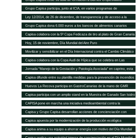
Grupo Capisa participa, junto al ICIA, en varios programas de
investigación ganadera
Ley 12/2014, de 26 de diciembre, de transparencia y de acceso a la
información pública.
Grupo Capisa dona 6.000 euros a los bancos de alimentos canarios
Capisa colabora con la 5º Copa Fedicaza de tiro al plato de Gran Canaria
Hoy, 15 de noviembre, Día Mundial del Aire Puro
Movilizar y sensibilizar en el Día Internacional contra el Cambio Climático
Capisa colabora con la Copa Audi de Hípica que se celebra en Las
Palmas
Jornada “Manejo de la Gestación y Patología Asociada” en caprino, esta
tarde en el Aula Ganadera de Grupo Capisa
Capisa difunde entre su plantilla medidas para la prevención de incendios
Huevos La Recova participa en GastroCanarias de la mano de GMR
Capisa participa con un amplio stand en la Muestra de Ganado San Isidro
Labrador de Uga, en Lanzarote
CAPISA pone en marcha una iniciativa medioambiental contra la
contaminación acústica
Capisa y Grupo Capisa desarrollan acciones de concienciación con
motivo del Día Internacional del Agua
Capisa apuesta por la modernización de la producción ecológica
Capisa anima a su equipo a ahorrar energía con motivo del Día Mundial
de la Energía
Capisa realiza una actividad interna de concienciación en el Día Mundial