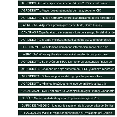
16 de enero de 2013
AGRODIGITAL Las inspecciones de la FVO en 2013 se centrarán en
seguridad alimentaria y bienestar en el transporte
AGRODIGITAL Mayor cosecha mundial de maíz, según el CIC
AGRODIGITAL Nueva normativa sobre el aturdimiento de los corderos y
cabritos
LA PROVINCIA Agüimes premia quesos de Telde, Santa Lucía y
Valsequillo en la cata insular
CANARIAS 7 España alcanza el estatus «libre del serotipo 8» del virus de
la lengua azul
AGRODIGITAL El agua mejora la ganancia media diaria de peso en los
terneros
EUROCARNE Los británicos demandan información sobre el uso de
transgénicos en la alimentación animal
LA PROVINCIA Valsequillo abre una central insular de compras para
abaratar productos agrícolas
AGRODIGITAL Se prevén en EEUU las menores existencias finales de
maíz de los últimos 17 años
AGRODIGITAL Cosecha de soja: aumenta en EEUU y alcanza record en
Brasil
AGRODIGITAL Suben los precios del trigo por las peores cifras
publicadas por el USDA
AGRODIGITAL Mínimos históricos en el uso de antibióticos para la
ganadería en Holanda
CANARIAS ACTUAL Lanzarote La Consejería de Agricultura y Ganadería
del Cabildo tramitará las subvenciones de 2013 del Gobierno regional
EL DÍA El Gobierno alerta de que la UE pone en riesgo el REF
destinadas al sector agrícola y ganadero de la isla
DIARIO DE AVISOS Críticas por la situación de la cooperativa de Benijos
RTVAGUACABRA El PP exige responsabilidad al Presidente del Cabildo