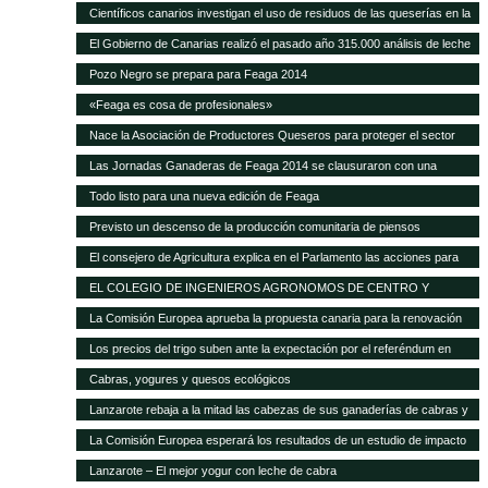
Científicos canarios investigan el uso de residuos de las queserías en la
alimentación de ganado caprino
El Gobierno de Canarias realizó el pasado año 315.000 análisis de leche
y quesos de las Islas
Pozo Negro se prepara para Feaga 2014
«Feaga es cosa de profesionales»
Nace la Asociación de Productores Queseros para proteger el sector
Las Jornadas Ganaderas de Feaga 2014 se clausuraron con una
reivindicación al respeto del reglamento europeo sobre el POSEI
Todo listo para una nueva edición de Feaga
Previsto un descenso de la producción comunitaria de piensos
compuestos en 2014
El consejero de Agricultura explica en el Parlamento las acciones para
mejorar la situación de la ganadería canaria
EL COLEGIO DE INGENIEROS AGRONOMOS DE CENTRO Y
CANARIAS ofrece una sesión gratuita sobre Bioseguridad y gestión de
La Comisión Europea aprueba la propuesta canaria para la renovación
las explotaciones en ganadería
del AIEM
Los precios del trigo suben ante la expectación por el referéndum en
Crimea
Cabras, yogures y quesos ecológicos
Lanzarote rebaja a la mitad las cabezas de sus ganaderías de cabras y
ovejas Las exigencias de Europa para conceder las ayudas deja unas
La Comisión Europea esperará los resultados de un estudio de impacto
12.000 cabezas caprinas y casi 4.000 ovinas
para modificar el POSEI
Lanzarote – El mejor yogur con leche de cabra