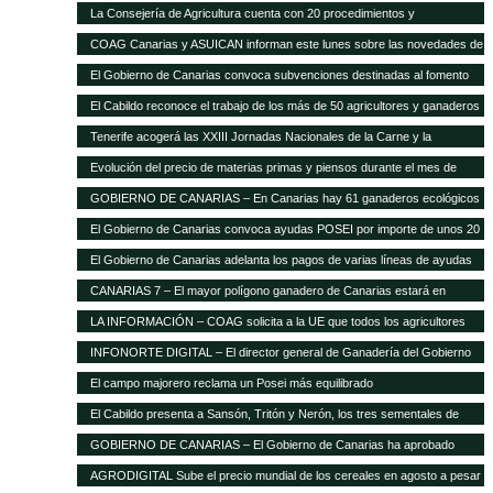
La Consejería de Agricultura cuenta con 20 procedimientos y
servicios»on-line»
COAG Canarias y ASUICAN informan este lunes sobre las novedades de
la Ley de la Cadena Alimentaria
El Gobierno de Canarias convoca subvenciones destinadas al fomento
de razas ganaderas autóctonas
El Cabildo reconoce el trabajo de los más de 50 agricultores y ganaderos
Tenerife acogerá las XXIII Jornadas Nacionales de la Carne y la
Seguridad Alimentaria de AVESA
Evolución del precio de materias primas y piensos durante el mes de
enero
GOBIERNO DE CANARIAS – En Canarias hay 61 ganaderos ecológicos
El Gobierno de Canarias convoca ayudas POSEI por importe de unos 20
millones de euros
El Gobierno de Canarias adelanta los pagos de varias líneas de ayudas
del POSEI ganadero
CANARIAS 7 – El mayor polígono ganadero de Canarias estará en
Corralillos
LA INFORMACIÓN – COAG solicita a la UE que todos los agricultores
tengan el mismo porcentaje de financiación en el POSEI
INFONORTE DIGITAL – El director general de Ganadería del Gobierno
de Canarias visita La Aldea
El campo majorero reclama un Posei más equilibrado
El Cabildo presenta a Sansón, Tritón y Nerón, los tres sementales de
cochino negro
GOBIERNO DE CANARIAS – El Gobierno de Canarias ha aprobado
medidas que suponen 20 millones extra en ayudas a la agricultura y
AGRODIGITAL Sube el precio mundial de los cereales en agosto a pesar
ganadería