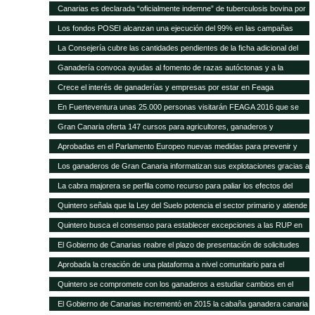
Quintero analiza con el Ministerio la mejor forma de abono de la campaña
a la cabaña existente
Canarias es declarada “oficialmente indemne” de tuberculosis bovina por
explicó que este plan permitirá a los ganaderos de la isla depender menos
2011, después de que se pague la cantidad relativa a 2015
la UE El consejero, Narvay Quintero, y el director de Ganadería, David de
de la importación de insumos
Los fondos POSEI alcanzan una ejecución del 99% en las campañas
Vera, informaron hoy en rueda de prensa de las actuaciones
2014 y 2015 Quintero destaca en el Parlamento que la Consejería de
La Consejería cubre las cantidades pendientes de la ficha adicional del
desarrolladas por este departamento para alcanzar este logro
Agricultura del Gobierno de Canarias ha recibido felicitaciones por parte
POSEI de 2014 tras incrementar la dotación presupuestaria propia El
Ganadería convoca ayudas al fomento de razas autóctonas y a la
de la UE por estas cifras y la positiva repercusión del programa en el
consejero de Agricultura, Ganadería, Pesca y Aguas, Narvay Quintero,
producción y comercialización de productos de la apicultura
sector primario canario
Crece el interés de ganaderías y empresas por estar en Feaga
espera que las transferencias acordadas con el Estado se cumplan para
empezar a convocar las ayudas de 2015
En Fuerteventura unas 25.000 personas visitarán FEAGA 2016 que se
celebra del 21 al 24 de abril
Gran Canaria oferta 147 cursos para agricultores, ganaderos y
pescadores
Aprobadas en el Parlamento Europeo nuevas medidas para prevenir y
frenar las enfermedades animales
Los ganaderos de Gran Canaria informatizan sus explotaciones gracias a
una pionera aplicación gratuita del Cabildo
La cabra majorera se perfila como recurso para paliar los efectos del
cambio climático
Quintero señala que la Ley del Suelo potencia el sector primario y atiende
sus demandas
Quintero busca el consenso para establecer excepciones a las RUP en
los tratados internacionales
El Gobierno de Canarias reabre el plazo de presentación de solicitudes
para acogerse a las subvenciones a inversiones del PDR
Aprobada la creación de una plataforma a nivel comunitario para el
fomento del bienestar animal
Quintero se compromete con los ganaderos a estudiar cambios en el
POSEI
El Gobierno de Canarias incrementó en 2015 la cabaña ganadera canaria