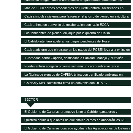
pienso y empresas transformadoras de leche para analizar la crisis del
Más de 1.500 cerdos procedentes de Fuerteventura, sacrificados en
sector
Gran Canaria por la mala gestión del matadero insular
Capisa impulsa sistema para favorecer el ahorro de pienso en avicultura
Capisa firma un convenio de colaboración con radio ECCA
Los fabricantes de pienso, en jaque por la quiebra de Sialsa
El Cabildo intentará acelerar los pagos pendientes del Posei
Capisa advierte que el retraso en los pagos del POSEI lleva a la extinción
al sector ganadero
II Jornadas sobre Caprino, destinadas a Sanidad, Manejo y Nutrición
Fuerteventura acoge la próxima semana un curso sobre lactancia
artificial en el sector caprino
La fábrica de piensos de CAPISA, única con certificado ambiental en
Canarias
CAPISA y MEC suministra firma un convenio con ULPGC
SECTOR
El Gobierno de Canarias promueve junto al Cabildo, ganaderos y
queseros de Tenerife el fomento de la producción local de forrajes
Quintero anuncia que antes de que finalice el mes se abonarán los 6,9
millones del POSEI adicional de la campaña 2015
El Gobierno de Canarias concede ayudas a las Agrupaciones de Defensa