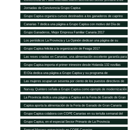
alumnos de Hecansa
Jornadas de Convivencia Grupo Capisa
Grupo Capisa organiza cursos destinados a los ganaderos de caprino
Canarias 7 dedica una página a Grupo Capisa con motivo del Día de
Canarias
Grupo Ganaderos, Mejor Empresa Familiar Canaria 2017
Los periódicos La Provincia y La Opinión dedican una página de su
suplemento de Sector Primario a Grupo Capisa
Grupo Capisa felicita a la organización de Feaga 2017
Las reses criadas en Canarias, una alimentación excelente garantía para
el consumidor local
Grupo Capisa importa el primer trimestre desde Holanda 132 novillas
frisonas de alta productividad
El Día dedica una página a Grupo Capisa y su programa de
Responsabilidad Social
Las mujeres ocupan un sesenta por ciento de los puestos directivos de
Grupo Capisa
Narvay Quintero señala a Grupo Capisa como ejemplo de modernización
e innovación en el Sector
La Provincia dedica una página a Capisa en la Feria de Ganado de Gran
Canaria
Capisa aporta la alimentación de la Feria de Ganado de Gran Canaria
Grupo Capisa colabora con COPE Canarias en su tertulia semanal del
Sector Primario
Grupo Capisa, en el especial Sector Primario de La Provincia
Samuel Marrero entrevistado en COPE Canarias