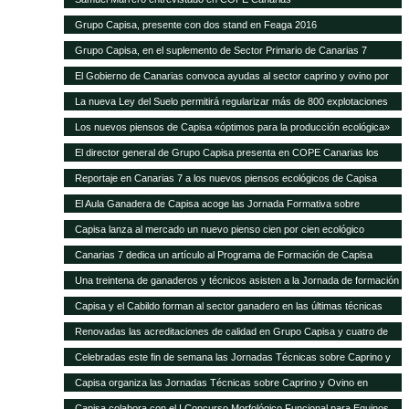
Grupo Capisa, presente con dos stand en Feaga 2016
Grupo Capisa, en el suplemento de Sector Primario de Canarias 7
El Gobierno de Canarias convoca ayudas al sector caprino y ovino por
seis millones de euros
La nueva Ley del Suelo permitirá regularizar más de 800 explotaciones
agrícolas y ganaderas
Los nuevos piensos de Capisa «óptimos para la producción ecológica»
El director general de Grupo Capisa presenta en COPE Canarias los
nuevos piensos ecológicos
Reportaje en Canarias 7 a los nuevos piensos ecológicos de Capisa
El Aula Ganadera de Capisa acoge las Jornada Formativa sobre
Avicultura de Puesta
Capisa lanza al mercado un nuevo pienso cien por cien ecológico
Canarias 7 dedica un artículo al Programa de Formación de Capisa
Una treintena de ganaderos y técnicos asisten a la Jornada de formación
en vacuno de Capisa y el Cabildo de Gran Canaria
Capisa y el Cabildo forman al sector ganadero en las últimas técnicas
mundiales de alimentación y manejo de vacuno
Renovadas las acreditaciones de calidad en Grupo Capisa y cuatro de
sus empresas
Celebradas este fin de semana las Jornadas Técnicas sobre Caprino y
Ovino de Uga
Capisa organiza las Jornadas Técnicas sobre Caprino y Ovino en
Lanzarote
Capisa colabora con el I Concurso Morfológico Funcional para Equinos