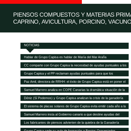
PIENSOS COMPUESTOS Y MATERIAS PRIMA
CAPRINO, AVICULTURA, PORCINO, VACUNO
NOTICIAS
Hablar de Grupo Capisa es hablar de María del Mar Araña
CC comparte con Grupo Capisa la necesidad de ayudas puntuales a los
ganaderos canarios
Grupo Capisa y el PP reclaman ayudas puntuales para que los
ganaderos canarios puedan pagar la gran subida de la alimentación
Paz Amil, directora de RRHH: el éxito de Grupo Capisa está en poner el
animal
foco en las personas
Samuel Marrero analiza en COPE Canarias la dramática situación de la
ganadería canaria
Déniz (Sí Podemos) y Grupo Capisa analizan la crisis de la ganadería
canaria
El sistema de placas solares de Grupo Capisa evita emitir cada año a la
atmósfera 95,5 toneladas de CO2
Samuel Marrero insta al Gobierno canario a que destine ayudas del
Fondo de Recuperación a la ganadería, en peligro de desaparecer por la
Los fabricantes de piensos advierten de la quiebra de la Ganadería
crisis
canaria y demandan ayudas directas a las explotaciones
Grupo Capisa cede su aula de formación a Barrios Orquestados