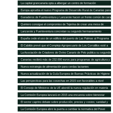
La capital grancanaria opta a albergar un centro de formación
internacional del Programa Mundial de Alimentos
Europa aprueba el nuevo Programa de Desarrollo Rural de Canarias para
2014-2020
Ganaderos de Fuerteventura y Lanzarote hacen un frente común de cara
a la modificación del POSEI-2016
Quintero consigue el compromiso de Tejerina de crear una mesa de
trabajo para analizar la ficha adicional del POSEI
Lanzarote y Fuerteventura concretan su segundo hermanamiento
ganadero
España cede el uso de un edificio del puerto de Las Palmas al Programa
Mundial de Alimentos
El Cabildo prevé que el Complejo Agropecuario de Los Corralillos esté a
pleno rendimiento en un año
La Asociación de Criadores de Ovino Canario de Pelo publica su segundo
Catálogo de Sementales
Canarias recibirá más de 232.000 euros para programas de agricultura y
ganadería
Nueva estrategia de alimentación para cerdas lactantes
Nueva actualización de la Guía Europea de Buenas Prácticas de Higiene
para cereales y oleaginosas
Las perspectivas para las cosechas en 2015 son favorables a nivel
mundial, pero persisten puntos críticos de inseguridad alimentaria
El Consejo de Ministros de la UE abordó la nueva regulación en materia
de sanidad animal
La Comisión Europea lanzará en 2015 una encuesta sobre bienestar
animal
El sector caprino debate sobre producción, precios y costes; sanidad y
comercialización
La Comisión Europea abre la puerta a cambiar la normativa del Posei