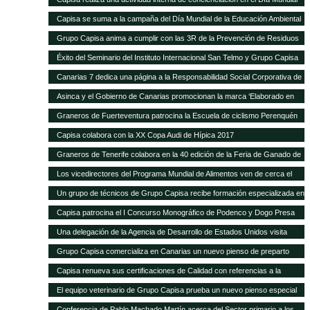
de la Educación Ambiental
Capisa se suma a la campaña del Día Mundial de la Educación Ambiental
Grupo Capisa anima a cumplir con las 3R de la Prevención de Residuos
Éxito del Seminario del Instituto Internacional San Telmo y Grupo Capisa
destinado al sector primario, la industria agroalimentaria y la distribución
Canarias 7 dedica una página a la Responsabilidad Social Corporativa de
Grupo Capisa
Asinca y el Gobierno de Canarias promocionan la marca ‘Elaborado en
Canarias’ con una campaña en la que participa Grupo Capisa
Graneros de Fuerteventura patrocina la Escuela de ciclismo Perenquén
Macebike
Capisa colabora con la XX Copa Audi de Hípica 2017
Graneros de Tenerife colabora en la 40 edición de la Feria de Ganado de
San Benito
Los vicedirectores del Programa Mundial de Alimentos ven de cerca el
trabajo de Silos Canarios
Un grupo de técnicos de Grupo Capisa recibe formación especializada en
la Complutense
Capisa patrocina el I Concurso Monográfico de Podenco y Dogo Presa
Canario de Santa Brígida
Una delegación de la Agencia de Desarrollo de Estados Unidos visita
Silos Canarios
Grupo Capisa comercializa en Canarias un nuevo pienso de preparto
para caprino y ovino
Capisa renueva sus certificaciones de Calidad con referencias a la
“evidente mejora continua”, según el auditor
El equipo veterinario de Grupo Capisa prueba un nuevo pienso especial
para ponedoras
Conferencia de Pablo Machado Martín acerca del Sector primario a los