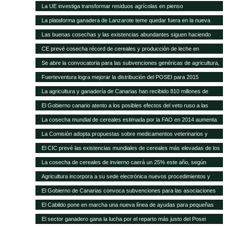
carne del 40% en 20 años
La UE investiga transformar residuos agrícolas en pienso
La plataforma ganadera de Lanzarote teme quedar fuera en la nueva
revisión del Posei
Las buenas cosechas y las existencias abundantes siguen haciendo
bajar los precios internacionales de los alimentos
CE prevé cosecha récord de cereales y producción de leche en
próximos meses
Se abre la convocatoria para las subvenciones genéricas de agricultura,
ganadería y pesca
Fuerteventura logra mejorar la distribución del POSEI para 2015
La agricultura y ganadería de Canarias han recibido 810 millones de
euros en ayudas del POSEI esta legislatura
El Gobierno canario atento a los posibles efectos del veto ruso a las
importaciones de la UE
La cosecha mundial de cereales estimada por la FAO en 2014 aumenta
en 14 Mt
La Comisión adopta propuestas sobre medicamentos veterinarios y
piensos medicamentosos
El CIC prevé las existencias mundiales de cereales más elevadas de los
15 años
La cosecha de cereales de invierno caerá un 25% este año, según
Agricultura
Agricultura incorpora a su sede electrónica nuevos procedimientos y
servicios on line
El Gobierno de Canarias convoca subvenciones para las asociaciones
agrarias
El Cabildo pone en marcha una nueva línea de ayudas para pequeñas
queserías con 100.000 euros
El sector ganadero gana la lucha por el reparto más justo del Posei