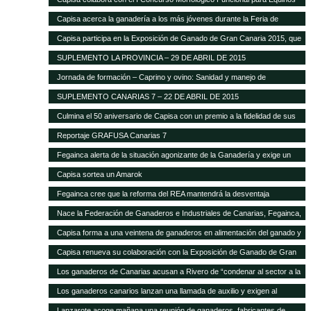
Capisa acerca la ganadería a los más jóvenes durante la Feria de
Ganado Selecto 2015
Capisa participa en la Exposición de Ganado de Gran Canaria 2015, que
contará con mil cabezas selectas de la isla
SUPLEMENTO LA PROVINCIA – 29 DE ABRIL DE 2015
Jornada de formación – Caprino y ovino: Sanidad y manejo de
alimentación
SUPLEMENTO CANARIAS 7 – 22 DE ABRIL DE 2015
Culmina el 50 aniversario de Capisa con un premio a la fidelidad de sus
clientes
Reportaje GRAFUSA Canarias 7
Fegainca alerta de la situación agonizante de la Ganadería y exige un
reparto más justo del Posei
Capisa sortea un Amarok
Fegainca cree que la reforma del REA mantendrá la desventaja
competitiva de la producción ganadera canaria
Nace la Federación de Ganaderos e Industriales de Canarias, Fegainca,
que por vez primera aglutina los intereses del sector en el Archipiélago
Capisa forma a una veintena de ganaderos en alimentación del ganado y
manejo de explotaciones
Capisa renueva su colaboración con la Exposición de Ganado de Gran
Canaria en su edición 2013
Los ganaderos de Canarias acusan a Rivero de “condenar al sector a la
desaparición con su desprecio”
Los ganaderos canarios lanzan una llamada de auxilio y exigen al
Gobierno que abone la ayuda de Estado del Posei
Lanzarote acoge mañana una reunión de ganaderos, fabricantes de