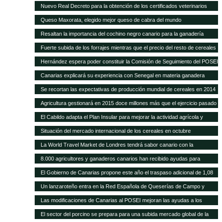
POSEI
Nuevo Real Decreto para la obtención de los certificados veterinarios
para comercio exterior
Queso Maxorata, elegido mejor queso de cabra del mundo
Resaltan la importancia del cochino negro canario para la ganadería
isleña
Fuerte subida de los forrajes mientras que el precio del resto de cereales
se mantiene fijo
Hernández espera poder constituir la Comisión de Seguimiento del POSEI
ganadero antes de finales de año
Canarias explicará su experiencia con Senegal en materia ganadera
Se recortan las expectativas de producción mundial de cereales en 2014
a pesar de las cosechas récord de maíz y trigo
Agricultura gestionará en 2015 doce millones más que el ejercicio pasado
y alcanza los 418,9 millones de euros
El Cabildo adapta el Plan Insular para mejorar la actividad agrícola y
ganadera
Situación del mercado internacional de los cereales en octubre
La World Travel Market de Londres tendrá sabor canario con la
promoción de sus quesos y vinos
8.000 agricultores y ganaderos canarios han recibido ayudas para
desarrollo rural
El Gobierno de Canarias propone este año el traspaso adicional de 1,08
millones del REA a la ganadería de las islas
Un lanzaroteño entra en la Red Española de Queserías de Campo y
Artesanas
Las modificaciones de Canarias al POSEI mejoran las ayudas a los
sectores productivos canarios
El sector del porcino se prepara para una subida mercado global de la