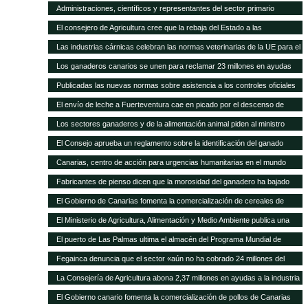
asamblea general
Administraciones, científicos y representantes del sector primario
trabajan en el Plan Forrajero de Canarias
El consejero de Agricultura cree que la rebaja del Estado a las
subvenciones al transporte aleja a los agricultores canarios de España y
Las industrias cárnicas celebran las normas veterinarias de la UE para el
de Europa
porcino
Los ganaderos canarios se unen para reclamar 23 millones en ayudas
atrasadas
Publicadas las nuevas normas sobre asistencia a los controles oficiales
en mataderos de aves y conejos
El envío de leche a Fuerteventura cae en picado por el descenso de
cabras
Los sectores ganaderos y de la alimentación animal piden al ministro
Montoro que el IVA reducido no suba del 10 al 21%
El Consejo aprueba un reglamento sobre la identificación del ganado
vacuno
Canarias, centro de acción para urgencias humanitarias en el mundo
Fabricantes de pienso dicen que la morosidad del ganadero ha bajado
sensiblemente
El Gobierno de Canarias fomenta la comercialización de cereales de
variedades tradicionales de Canarias
El Ministerio de Agricultura, Alimentación y Medio Ambiente publica una
nueva convocatoria de subvenciones para proyectos de investigación
El puerto de Las Palmas ultima el almacén del Programa Mundial de
aplicada al sector ganadero por 6,3 millones de euros
Alimentos
Fegainca denuncia que el sector «aún no ha cobrado 24 millones del
POSEI 2013»
La Consejería de Agricultura abona 2,37 millones en ayudas a la industria
láctea y queserías artesanales
El Gobierno canario fomenta la comercialización de pollos de Canarias