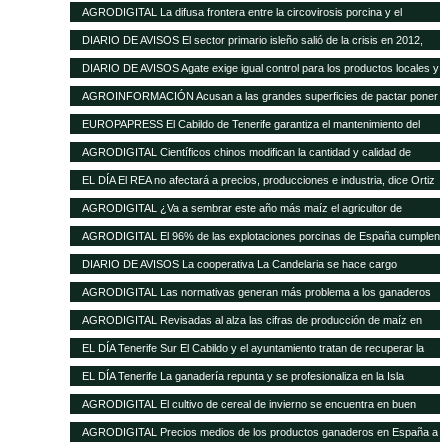
de las buenas perspectivas de producción
AGRODIGITAL La difusa frontera entre la circovirosis porcina y el
complejo respiratorio porcino
DIARIO DE AVISOS El sector primario isleño salió de la crisis en 2012,
cuando creció el 8%
DIARIO DE AVISOS Agate exige igual control para los productos locales y
los de fuera
AGROINFORMACIÓN Acusan a las grandes superficies de pactar poner
el pollo un 20% más barato como reclamo
EUROPAPRESS El Cabildo de Tenerife garantiza el mantenimiento del
Matadero y prevé una inversión de 500.000 euros en tres años
AGRODIGITAL Científicos chinos modifican la cantidad y calidad de
almidón del maíz
EL DÍA El REA no afectará a precios, producciones e industria, dice Ortiz
AGRODIGITAL ¿Va a sembrar este año más maíz el agricultor de
EEUU?
AGRODIGITAL El 96% de las explotaciones porcinas de España cumplen
la normativa de bienestar
DIARIO DE AVISOS La cooperativa La Candelaria se hace cargo
provisionalmente de Teisol
AGRODIGITAL Las normativas generan más problema a los ganaderos
que los precios de los cereales según la FNSEA
AGRODIGITAL Revisadas al alza las cifras de producción de maíz en
Argentina
EL DÍA Tenerife Sur El Cabildo y el ayuntamiento tratan de recuperar la
quesería
EL DÍA Tenerife La ganadería repunta y se profesionaliza en la Isla
AGRODIGITAL El cultivo de cereal de invierno se encuentra en buen
estado a pesar de las menores precipitaciones caídas
AGRODIGITAL Precios medios de los productos ganaderos en España a