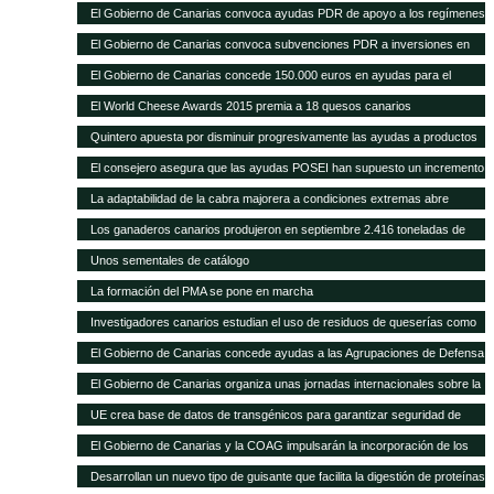
con 1.297 novillas de otras ganaderías, a través de ayudas POSEI
El Gobierno de Canarias convoca ayudas PDR de apoyo a los regímenes
de calidad por valor de 353.000 euros
El Gobierno de Canarias convoca subvenciones PDR a inversiones en
explotaciones agrarias por 11 millones de euros
El Gobierno de Canarias concede 150.000 euros en ayudas para el
fomento de razas ganaderas autóctonas
El World Cheese Awards 2015 premia a 18 quesos canarios
Quintero apuesta por disminuir progresivamente las ayudas a productos
importados en favor de las producciones locales
El consejero asegura que las ayudas POSEI han supuesto un incremento
del empleo y del asociacionismo
La adaptabilidad de la cabra majorera a condiciones extremas abre
nuevas vías de intercambio para el caprino canario
Los ganaderos canarios produjeron en septiembre 2.416 toneladas de
leche
Unos sementales de catálogo
La formación del PMA se pone en marcha
Investigadores canarios estudian el uso de residuos de queserías como
alimento para el caprino
El Gobierno de Canarias concede ayudas a las Agrupaciones de Defensa
Sanitaria Ganadera por valor de 300.000 euros
El Gobierno de Canarias organiza unas jornadas internacionales sobre la
ganadería como herramienta para el desarrollo en zonas áridas
UE crea base de datos de transgénicos para garantizar seguridad de
piensos
El Gobierno de Canarias y la COAG impulsarán la incorporación de los
jóvenes en el sector primario
Desarrollan un nuevo tipo de guisante que facilita la digestión de proteínas