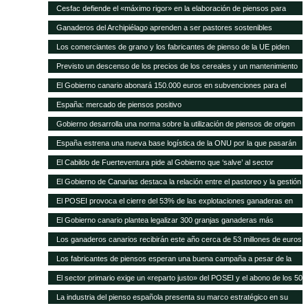
Cesfac defiende el «máximo rigor» en la elaboración de piensos para
animales
Ganaderos del Archipiélago aprenden a ser pastores sostenibles
Los comerciantes de grano y los fabricantes de pienso de la UE piden
celeridad en la aprobación de 8 cultivos MG
Previsto un descenso de los precios de los cereales y un mantenimiento
de los precios de la carne en los próximos 10 años según FAO/OCDE
El Gobierno canario abonará 150.000 euros en subvenciones para el
fomento de razas autóctonas
España: mercado de piensos positivo
Gobierno desarrolla una norma sobre la utilización de piensos de origen
animal
España estrena una nueva base logística de la ONU por la que pasarán
75.000 toneladas de ayuda para África al año
El Cabildo de Fuerteventura pide al Gobierno que ‘salve’ al sector
ganadero del hundimiento
El Gobierno de Canarias destaca la relación entre el pastoreo y la gestión
medioambiental
El POSEI provoca el cierre del 53% de las explotaciones ganaderas en
cuatro años
El Gobierno canario plantea legalizar 300 granjas ganaderas más
Los ganaderos canarios recibirán este año cerca de 53 millones de euros
en ayudas POSEI
Los fabricantes de piensos esperan una buena campaña a pesar de la
sequía en España
El sector primario exige un «reparto justo» del POSEI y el abono de los 50
millones adeudados
La industria del pienso española presenta su marco estratégico en su