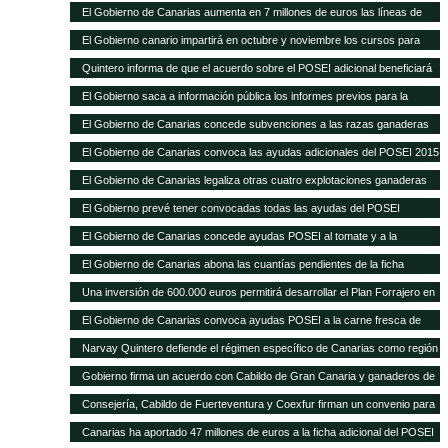
Sanitaria Ganadera por 300.000 euros
El Gobierno de Canarias aumenta en 7 millones de euros las líneas de
ayudas a comercialización y producción agrícola y ganadera
El Gobierno canario impartirá en octubre y noviembre los cursos para
obtener el certificado obligatorio para transporte animal
Quintero informa de que el acuerdo sobre el POSEI adicional beneficiará
a unos 4.800 agricultores y ganaderos de las Islas
El Gobierno saca a información pública los informes previos para la
legalización de otras 28 explotaciones ganaderas
El Gobierno de Canarias concede subvenciones a las razas ganaderas
autóctonas por importe de casi 200.000 euros
El Gobierno de Canarias convoca las ayudas adicionales del POSEI 2015
El Gobierno de Canarias legaliza otras cuatro explotaciones ganaderas
El Gobierno prevé tener convocadas todas las ayudas del POSEI
adicional, excepto 2011, antes de que termine el año
El Gobierno de Canarias concede ayudas POSEI al tomate y a la
industria láctea que emplea leche local por 3,7 millones de euros
El Gobierno de Canarias abona las cuantías pendientes de la ficha
adicional del POSEI 2014
Una inversión de 600.000 euros permitirá desarrollar el Plan Forrajero en
la isla de La Palma
El Gobierno de Canarias convoca ayudas POSEI a la carne fresca de
origen local por 2,28 millones de euros
Narvay Quintero defiende el régimen específico de Canarias como región
ultraperiférica en la estrategia española de negociación de la Política
Gobierno firma un acuerdo con Cabildo de Gran Canaria y ganaderos de
Agraria Común El consejero de Agricultura del Gobierno de Canarias
la isla para aumentar la producción de forraje para el ganado El consejero
Consejería, Cabildo de Fuerteventura y Coexfur firman un convenio para
participó ayer en Madrid en la Conferencia Sectorial de Agricultura y
de Agricultura, Ganadería, Pesca y Aguas, Narvay Quintero, explicó que
poner en marcha el Plan Forrajero con un presupuesto de 600.000 euros
Desarrollo Rural
Canarias ha aportado 47 millones de euros a la ficha adicional del POSEI
este plan quiere dar estabilidad a los ganaderos y una mejor alimentación
El consejero de Agricultura, Ganadería, Pesca y Aguas, Narvay Quintero,