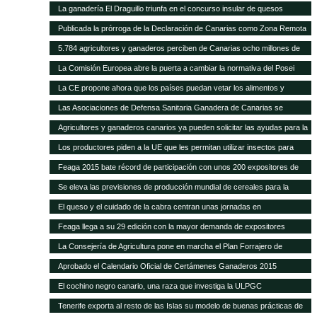
La ganadería El Draguillo triunfa en el concurso insular de quesos
Publicada la prórroga de la Declaración de Canarias como Zona Remota
a efectos de la eliminación de subproductos SANDACH hasta junio de
5.784 agricultores y ganaderos perciben de Canarias ocho millones de
2018
euros en ayudas adicionales POSEI
La Comisión Europea abre la puerta a cambiar la normativa del Posei
La CE propone ahora que los países puedan vetar los alimentos y
piensos transgénicos
Las Asociaciones de Defensa Sanitaria Ganadera de Canarias se
reunirán anualmente en la Feria de Fuerteventura
Agricultores y ganaderos canarios ya pueden solicitar las ayudas para la
contratación de seguros agrarios
Los productores piden a la UE que les permitan utilizar insectos para
fabricar piensos
Feaga 2015 bate récord de participación con unos 200 expositores de
empresas, productores locales y gastronomía tradicional
Se eleva las previsiones de producción mundial de cereales para la
campaña 2014-2015
El queso y el cuidado de la cabra centran unas jornadas en
Fuerteventura
Feaga llega a su 29 edición con la mayor demanda de expositores
La Consejería de Agricultura pone en marcha el Plan Forrajero de
Canarias
Aprobado el Calendario Oficial de Certámenes Ganaderos 2015
El cochino negro canario, una raza que investiga la ULPGC
Tenerife exporta al resto de las Islas su modelo de buenas prácticas de