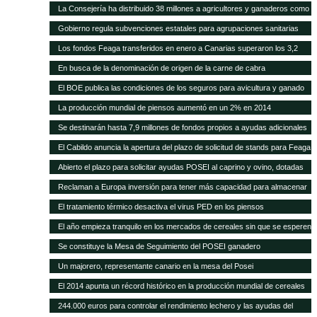
higiene para queserías
La Consejería ha distribuido 38 millones a agricultores y ganaderos como
ayudas adicionales POSEI
Gobierno regula subvenciones estatales para agrupaciones sanitarias
ganaderas
Los fondos Feaga transferidos en enero a Canarias superaron los 3,2
millones
En busca de la denominación de origen de la carne de cabra
El BOE publica las condiciones de los seguros para avicultura y ganado
equino
La producción mundial de piensos aumentó en un 2% en 2014
Se destinarán hasta 7,9 millones de fondos propios a ayudas adicionales
de diversas líneas POSEI
El Cabildo anuncia la apertura del plazo de solicitud de stands para Feaga
2015
Abierto el plazo para solicitar ayudas POSEI al caprino y ovino, dotadas
con seis millones de euros
Reclaman a Europa inversión para tener más capacidad para almacenar
cereal y oleaginosas
El tratamiento térmico desactiva el virus PED en los piensos
El año empieza tranquilo en los mercados de cereales sin que se esperen
cambios en meses
Se constituye la Mesa de Seguimiento del POSEI ganadero
Un majorero, representante canario en la mesa del Posei
El 2014 apunta un récord histórico en la producción mundial de cereales
244.000 euros para controlar el rendimiento lechero y las ayudas del