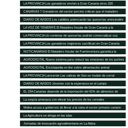
ante la nefasta gestión del Matadero Insular
LA PROVINCIA Los ganaderos envían a Gran Canaria otros 200
cochinos para sacrificar
CANARIAS 7 Ganaderos del sector porcino critican que el matadero
insular funcione solo al 50%
DIARIO DE AVISOS Los cabildos potenciarán las queserías artesanales
como elemento característico del medio rural
LA VOZ DE TENERIFE El Matadero Insular de Gran Canaria a la
vanguardia de todo el Archipiélago con más de 894.346 animales
LA PROVINCIA Un centenar de queserías podrán comercializar sus
registrados durante el transcurso de 2012
productos en la Península
LA PROVINCIA Los ganaderos majoreros sacrifican en Gran Canaria
1.500 cochinos
NOTICANARIAS El Matadero Insular de Fuerteventura garantiza la
prestación regular de sus servicios para el ganado porcino
AGRODIGITAL Nuevo sistema para reducir las emisiones de los purines
AGRODIGITAL Enciclopedia on line sobre alimentación animal
LA PROVINCIA Lanzarote Las cabras de Soo se mudan de corral
DIARIO DE AVISOS Jóvenes con la esperanza en el campo
EL DÍA Canarias depende de la importación del 92% de alimentos de
consumo básico
La sequía amenaza con elevar los precios de los cereales
Molina acusa a gobiernos de llevar a la ruina el sector primario canario
La Agricultura se ahoga en las islas
Jornadas de innovación agroalimentaria en La Aldea