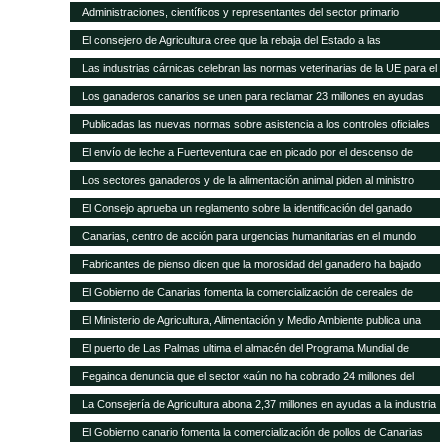
asamblea general
Administraciones, científicos y representantes del sector primario
trabajan en el Plan Forrajero de Canarias
El consejero de Agricultura cree que la rebaja del Estado a las
subvenciones al transporte aleja a los agricultores canarios de España y
Las industrias cárnicas celebran las normas veterinarias de la UE para el
de Europa
porcino
Los ganaderos canarios se unen para reclamar 23 millones en ayudas
atrasadas
Publicadas las nuevas normas sobre asistencia a los controles oficiales
en mataderos de aves y conejos
El envío de leche a Fuerteventura cae en picado por el descenso de
cabras
Los sectores ganaderos y de la alimentación animal piden al ministro
Montoro que el IVA reducido no suba del 10 al 21%
El Consejo aprueba un reglamento sobre la identificación del ganado
vacuno
Canarias, centro de acción para urgencias humanitarias en el mundo
Fabricantes de pienso dicen que la morosidad del ganadero ha bajado
sensiblemente
El Gobierno de Canarias fomenta la comercialización de cereales de
variedades tradicionales de Canarias
El Ministerio de Agricultura, Alimentación y Medio Ambiente publica una
nueva convocatoria de subvenciones para proyectos de investigación
El puerto de Las Palmas ultima el almacén del Programa Mundial de
aplicada al sector ganadero por 6,3 millones de euros
Alimentos
Fegainca denuncia que el sector «aún no ha cobrado 24 millones del
POSEI 2013»
La Consejería de Agricultura abona 2,37 millones en ayudas a la industria
láctea y queserías artesanales
El Gobierno canario fomenta la comercialización de pollos de Canarias