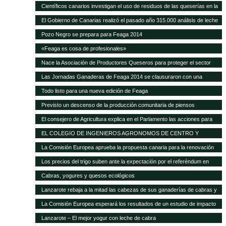
Científicos canarios investigan el uso de residuos de las queserías en la
alimentación de ganado caprino
El Gobierno de Canarias realizó el pasado año 315.000 análisis de leche
y quesos de las Islas
Pozo Negro se prepara para Feaga 2014
«Feaga es cosa de profesionales»
Nace la Asociación de Productores Queseros para proteger el sector
Las Jornadas Ganaderas de Feaga 2014 se clausuraron con una
reivindicación al respeto del reglamento europeo sobre el POSEI
Todo listo para una nueva edición de Feaga
Previsto un descenso de la producción comunitaria de piensos
compuestos en 2014
El consejero de Agricultura explica en el Parlamento las acciones para
mejorar la situación de la ganadería canaria
EL COLEGIO DE INGENIEROS AGRONOMOS DE CENTRO Y
CANARIAS ofrece una sesión gratuita sobre Bioseguridad y gestión de
La Comisión Europea aprueba la propuesta canaria para la renovación
las explotaciones en ganadería
del AIEM
Los precios del trigo suben ante la expectación por el referéndum en
Crimea
Cabras, yogures y quesos ecológicos
Lanzarote rebaja a la mitad las cabezas de sus ganaderías de cabras y
ovejas Las exigencias de Europa para conceder las ayudas deja unas
La Comisión Europea esperará los resultados de un estudio de impacto
12.000 cabezas caprinas y casi 4.000 ovinas
para modificar el POSEI
Lanzarote – El mejor yogur con leche de cabra