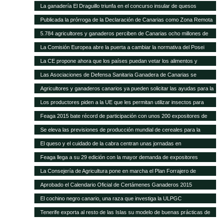
La ganadería El Draguillo triunfa en el concurso insular de quesos
Publicada la prórroga de la Declaración de Canarias como Zona Remota
a efectos de la eliminación de subproductos SANDACH hasta junio de
5.784 agricultores y ganaderos perciben de Canarias ocho millones de
2018
euros en ayudas adicionales POSEI
La Comisión Europea abre la puerta a cambiar la normativa del Posei
La CE propone ahora que los países puedan vetar los alimentos y
piensos transgénicos
Las Asociaciones de Defensa Sanitaria Ganadera de Canarias se
reunirán anualmente en la Feria de Fuerteventura
Agricultores y ganaderos canarios ya pueden solicitar las ayudas para la
contratación de seguros agrarios
Los productores piden a la UE que les permitan utilizar insectos para
fabricar piensos
Feaga 2015 bate récord de participación con unos 200 expositores de
empresas, productores locales y gastronomía tradicional
Se eleva las previsiones de producción mundial de cereales para la
campaña 2014-2015
El queso y el cuidado de la cabra centran unas jornadas en
Fuerteventura
Feaga llega a su 29 edición con la mayor demanda de expositores
La Consejería de Agricultura pone en marcha el Plan Forrajero de
Canarias
Aprobado el Calendario Oficial de Certámenes Ganaderos 2015
El cochino negro canario, una raza que investiga la ULPGC
Tenerife exporta al resto de las Islas su modelo de buenas prácticas de