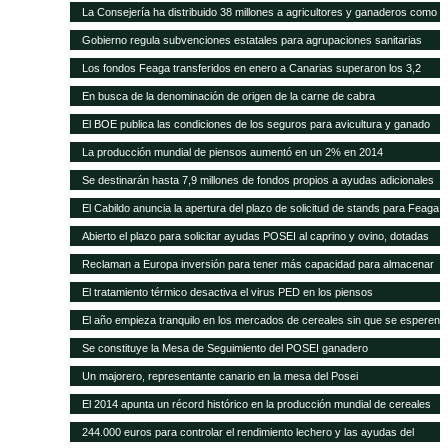
higiene para queserías
La Consejería ha distribuido 38 millones a agricultores y ganaderos como
ayudas adicionales POSEI
Gobierno regula subvenciones estatales para agrupaciones sanitarias
ganaderas
Los fondos Feaga transferidos en enero a Canarias superaron los 3,2
millones
En busca de la denominación de origen de la carne de cabra
El BOE publica las condiciones de los seguros para avicultura y ganado
equino
La producción mundial de piensos aumentó en un 2% en 2014
Se destinarán hasta 7,9 millones de fondos propios a ayudas adicionales
de diversas líneas POSEI
El Cabildo anuncia la apertura del plazo de solicitud de stands para Feaga
2015
Abierto el plazo para solicitar ayudas POSEI al caprino y ovino, dotadas
con seis millones de euros
Reclaman a Europa inversión para tener más capacidad para almacenar
cereal y oleaginosas
El tratamiento térmico desactiva el virus PED en los piensos
El año empieza tranquilo en los mercados de cereales sin que se esperen
cambios en meses
Se constituye la Mesa de Seguimiento del POSEI ganadero
Un majorero, representante canario en la mesa del Posei
El 2014 apunta un récord histórico en la producción mundial de cereales
244.000 euros para controlar el rendimiento lechero y las ayudas del