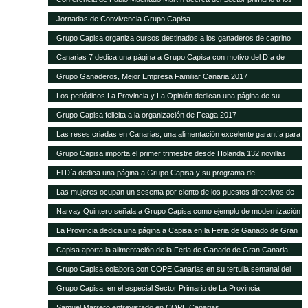
alumnos de Hecansa
Jornadas de Convivencia Grupo Capisa
Grupo Capisa organiza cursos destinados a los ganaderos de caprino
Canarias 7 dedica una página a Grupo Capisa con motivo del Día de
Canarias
Grupo Ganaderos, Mejor Empresa Familiar Canaria 2017
Los periódicos La Provincia y La Opinión dedican una página de su
suplemento de Sector Primario a Grupo Capisa
Grupo Capisa felicita a la organización de Feaga 2017
Las reses criadas en Canarias, una alimentación excelente garantía para
el consumidor local
Grupo Capisa importa el primer trimestre desde Holanda 132 novillas
frisonas de alta productividad
El Día dedica una página a Grupo Capisa y su programa de
Responsabilidad Social
Las mujeres ocupan un sesenta por ciento de los puestos directivos de
Grupo Capisa
Narvay Quintero señala a Grupo Capisa como ejemplo de modernización
e innovación en el Sector
La Provincia dedica una página a Capisa en la Feria de Ganado de Gran
Canaria
Capisa aporta la alimentación de la Feria de Ganado de Gran Canaria
Grupo Capisa colabora con COPE Canarias en su tertulia semanal del
Sector Primario
Grupo Capisa, en el especial Sector Primario de La Provincia
Samuel Marrero entrevistado en COPE Canarias