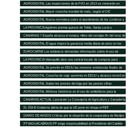
16 de enero de 2013
AGRODIGITAL Las inspecciones de la FVO en 2013 se centrarán en
seguridad alimentaria y bienestar en el transporte
AGRODIGITAL Mayor cosecha mundial de maíz, según el CIC
AGRODIGITAL Nueva normativa sobre el aturdimiento de los corderos y
cabritos
LA PROVINCIA Agüimes premia quesos de Telde, Santa Lucía y
Valsequillo en la cata insular
CANARIAS 7 España alcanza el estatus «libre del serotipo 8» del virus de
la lengua azul
AGRODIGITAL El agua mejora la ganancia media diaria de peso en los
terneros
EUROCARNE Los británicos demandan información sobre el uso de
transgénicos en la alimentación animal
LA PROVINCIA Valsequillo abre una central insular de compras para
abaratar productos agrícolas
AGRODIGITAL Se prevén en EEUU las menores existencias finales de
maíz de los últimos 17 años
AGRODIGITAL Cosecha de soja: aumenta en EEUU y alcanza record en
Brasil
AGRODIGITAL Suben los precios del trigo por las peores cifras
publicadas por el USDA
AGRODIGITAL Mínimos históricos en el uso de antibióticos para la
ganadería en Holanda
CANARIAS ACTUAL Lanzarote La Consejería de Agricultura y Ganadería
del Cabildo tramitará las subvenciones de 2013 del Gobierno regional
EL DÍA El Gobierno alerta de que la UE pone en riesgo el REF
destinadas al sector agrícola y ganadero de la isla
DIARIO DE AVISOS Críticas por la situación de la cooperativa de Benijos
RTVAGUACABRA El PP exige responsabilidad al Presidente del Cabildo