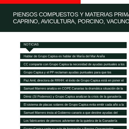
PIENSOS COMPUESTOS Y MATERIAS PRIMA
CAPRINO, AVICULTURA, PORCINO, VACUNO
NOTICIAS
Hablar de Grupo Capisa es hablar de María del Mar Araña
CC comparte con Grupo Capisa la necesidad de ayudas puntuales a los
ganaderos canarios
Grupo Capisa y el PP reclaman ayudas puntuales para que los
ganaderos canarios puedan pagar la gran subida de la alimentación
Paz Amil, directora de RRHH: el éxito de Grupo Capisa está en poner el
animal
foco en las personas
Samuel Marrero analiza en COPE Canarias la dramática situación de la
ganadería canaria
Déniz (Sí Podemos) y Grupo Capisa analizan la crisis de la ganadería
canaria
El sistema de placas solares de Grupo Capisa evita emitir cada año a la
atmósfera 95,5 toneladas de CO2
Samuel Marrero insta al Gobierno canario a que destine ayudas del
Fondo de Recuperación a la ganadería, en peligro de desaparecer por la
Los fabricantes de piensos advierten de la quiebra de la Ganadería
crisis
canaria y demandan ayudas directas a las explotaciones
Grupo Capisa cede su aula de formación a Barrios Orquestados