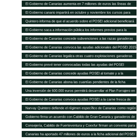
Sanitaria Ganadera por 300.000 euros
El Gobierno de Canarias aumenta en 7 millones de euros las líneas de
ayudas a comercialización y producción agrícola y ganadera
El Gobierno canario impartirá en octubre y noviembre los cursos para
obtener el certificado obligatorio para transporte animal
Quintero informa de que el acuerdo sobre el POSEI adicional beneficiará
a unos 4.800 agricultores y ganaderos de las Islas
El Gobierno saca a información pública los informes previos para la
legalización de otras 28 explotaciones ganaderas
El Gobierno de Canarias concede subvenciones a las razas ganaderas
autóctonas por importe de casi 200.000 euros
El Gobierno de Canarias convoca las ayudas adicionales del POSEI 2015
El Gobierno de Canarias legaliza otras cuatro explotaciones ganaderas
El Gobierno prevé tener convocadas todas las ayudas del POSEI
adicional, excepto 2011, antes de que termine el año
El Gobierno de Canarias concede ayudas POSEI al tomate y a la
industria láctea que emplea leche local por 3,7 millones de euros
El Gobierno de Canarias abona las cuantías pendientes de la ficha
adicional del POSEI 2014
Una inversión de 600.000 euros permitirá desarrollar el Plan Forrajero en
la isla de La Palma
El Gobierno de Canarias convoca ayudas POSEI a la carne fresca de
origen local por 2,28 millones de euros
Narvay Quintero defiende el régimen específico de Canarias como región
ultraperiférica en la estrategia española de negociación de la Política
Gobierno firma un acuerdo con Cabildo de Gran Canaria y ganaderos de
Agraria Común El consejero de Agricultura del Gobierno de Canarias
la isla para aumentar la producción de forraje para el ganado El consejero
Consejería, Cabildo de Fuerteventura y Coexfur firman un convenio para
participó ayer en Madrid en la Conferencia Sectorial de Agricultura y
de Agricultura, Ganadería, Pesca y Aguas, Narvay Quintero, explicó que
poner en marcha el Plan Forrajero con un presupuesto de 600.000 euros
Desarrollo Rural
Canarias ha aportado 47 millones de euros a la ficha adicional del POSEI
este plan quiere dar estabilidad a los ganaderos y una mejor alimentación
El consejero de Agricultura, Ganadería, Pesca y Aguas, Narvay Quintero,