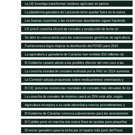
carne del 40% en 20 años
La UE investiga transformar residuos agrícolas en pienso
La plataforma ganadera de Lanzarote teme quedar fuera en la nueva
revisión del Posei
Las buenas cosechas y las existencias abundantes siguen haciendo
bajar los precios internacionales de los alimentos
CE prevé cosecha récord de cereales y producción de leche en
próximos meses
Se abre la convocatoria para las subvenciones genéricas de agricultura,
ganadería y pesca
Fuerteventura logra mejorar la distribución del POSEI para 2015
La agricultura y ganadería de Canarias han recibido 810 millones de
euros en ayudas del POSEI esta legislatura
El Gobierno canario atento a los posibles efectos del veto ruso a las
importaciones de la UE
La cosecha mundial de cereales estimada por la FAO en 2014 aumenta
en 14 Mt
La Comisión adopta propuestas sobre medicamentos veterinarios y
piensos medicamentosos
El CIC prevé las existencias mundiales de cereales más elevadas de los
15 años
La cosecha de cereales de invierno caerá un 25% este año, según
Agricultura
Agricultura incorpora a su sede electrónica nuevos procedimientos y
servicios on line
El Gobierno de Canarias convoca subvenciones para las asociaciones
agrarias
El Cabildo pone en marcha una nueva línea de ayudas para pequeñas
queserías con 100.000 euros
El sector ganadero gana la lucha por el reparto más justo del Posei