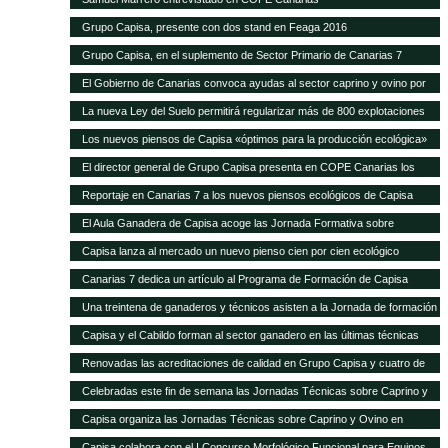
Grupo Capisa, presente con dos stand en Feaga 2016
Grupo Capisa, en el suplemento de Sector Primario de Canarias 7
El Gobierno de Canarias convoca ayudas al sector caprino y ovino por
seis millones de euros
La nueva Ley del Suelo permitirá regularizar más de 800 explotaciones
agrícolas y ganaderas
Los nuevos piensos de Capisa «óptimos para la producción ecológica»
El director general de Grupo Capisa presenta en COPE Canarias los
nuevos piensos ecológicos
Reportaje en Canarias 7 a los nuevos piensos ecológicos de Capisa
El Aula Ganadera de Capisa acoge las Jornada Formativa sobre
Avicultura de Puesta
Capisa lanza al mercado un nuevo pienso cien por cien ecológico
Canarias 7 dedica un artículo al Programa de Formación de Capisa
Una treintena de ganaderos y técnicos asisten a la Jornada de formación
en vacuno de Capisa y el Cabildo de Gran Canaria
Capisa y el Cabildo forman al sector ganadero en las últimas técnicas
mundiales de alimentación y manejo de vacuno
Renovadas las acreditaciones de calidad en Grupo Capisa y cuatro de
sus empresas
Celebradas este fin de semana las Jornadas Técnicas sobre Caprino y
Ovino de Uga
Capisa organiza las Jornadas Técnicas sobre Caprino y Ovino en
Lanzarote
Capisa colabora con el I Concurso Morfológico Funcional para Equinos