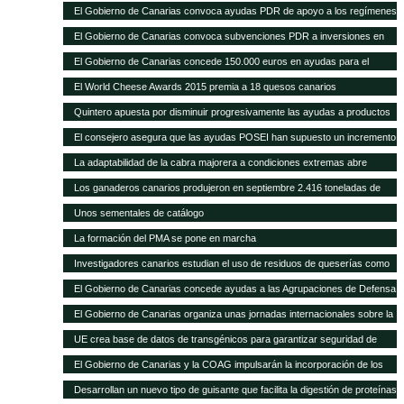
con 1.297 novillas de otras ganaderías, a través de ayudas POSEI
El Gobierno de Canarias convoca ayudas PDR de apoyo a los regímenes
de calidad por valor de 353.000 euros
El Gobierno de Canarias convoca subvenciones PDR a inversiones en
explotaciones agrarias por 11 millones de euros
El Gobierno de Canarias concede 150.000 euros en ayudas para el
fomento de razas ganaderas autóctonas
El World Cheese Awards 2015 premia a 18 quesos canarios
Quintero apuesta por disminuir progresivamente las ayudas a productos
importados en favor de las producciones locales
El consejero asegura que las ayudas POSEI han supuesto un incremento
del empleo y del asociacionismo
La adaptabilidad de la cabra majorera a condiciones extremas abre
nuevas vías de intercambio para el caprino canario
Los ganaderos canarios produjeron en septiembre 2.416 toneladas de
leche
Unos sementales de catálogo
La formación del PMA se pone en marcha
Investigadores canarios estudian el uso de residuos de queserías como
alimento para el caprino
El Gobierno de Canarias concede ayudas a las Agrupaciones de Defensa
Sanitaria Ganadera por valor de 300.000 euros
El Gobierno de Canarias organiza unas jornadas internacionales sobre la
ganadería como herramienta para el desarrollo en zonas áridas
UE crea base de datos de transgénicos para garantizar seguridad de
piensos
El Gobierno de Canarias y la COAG impulsarán la incorporación de los
jóvenes en el sector primario
Desarrollan un nuevo tipo de guisante que facilita la digestión de proteínas