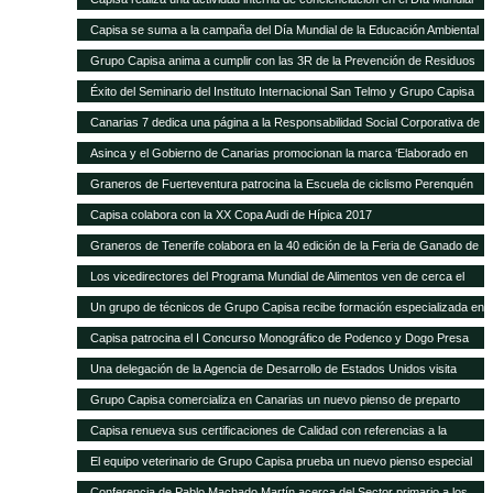
de la Educación Ambiental
Capisa se suma a la campaña del Día Mundial de la Educación Ambiental
Grupo Capisa anima a cumplir con las 3R de la Prevención de Residuos
Éxito del Seminario del Instituto Internacional San Telmo y Grupo Capisa
destinado al sector primario, la industria agroalimentaria y la distribución
Canarias 7 dedica una página a la Responsabilidad Social Corporativa de
Grupo Capisa
Asinca y el Gobierno de Canarias promocionan la marca ‘Elaborado en
Canarias’ con una campaña en la que participa Grupo Capisa
Graneros de Fuerteventura patrocina la Escuela de ciclismo Perenquén
Macebike
Capisa colabora con la XX Copa Audi de Hípica 2017
Graneros de Tenerife colabora en la 40 edición de la Feria de Ganado de
San Benito
Los vicedirectores del Programa Mundial de Alimentos ven de cerca el
trabajo de Silos Canarios
Un grupo de técnicos de Grupo Capisa recibe formación especializada en
la Complutense
Capisa patrocina el I Concurso Monográfico de Podenco y Dogo Presa
Canario de Santa Brígida
Una delegación de la Agencia de Desarrollo de Estados Unidos visita
Silos Canarios
Grupo Capisa comercializa en Canarias un nuevo pienso de preparto
para caprino y ovino
Capisa renueva sus certificaciones de Calidad con referencias a la
“evidente mejora continua”, según el auditor
El equipo veterinario de Grupo Capisa prueba un nuevo pienso especial
para ponedoras
Conferencia de Pablo Machado Martín acerca del Sector primario a los