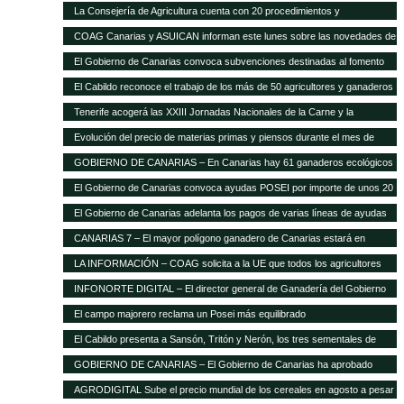
La Consejería de Agricultura cuenta con 20 procedimientos y
servicios»on-line»
COAG Canarias y ASUICAN informan este lunes sobre las novedades de
la Ley de la Cadena Alimentaria
El Gobierno de Canarias convoca subvenciones destinadas al fomento
de razas ganaderas autóctonas
El Cabildo reconoce el trabajo de los más de 50 agricultores y ganaderos
Tenerife acogerá las XXIII Jornadas Nacionales de la Carne y la
Seguridad Alimentaria de AVESA
Evolución del precio de materias primas y piensos durante el mes de
enero
GOBIERNO DE CANARIAS – En Canarias hay 61 ganaderos ecológicos
El Gobierno de Canarias convoca ayudas POSEI por importe de unos 20
millones de euros
El Gobierno de Canarias adelanta los pagos de varias líneas de ayudas
del POSEI ganadero
CANARIAS 7 – El mayor polígono ganadero de Canarias estará en
Corralillos
LA INFORMACIÓN – COAG solicita a la UE que todos los agricultores
tengan el mismo porcentaje de financiación en el POSEI
INFONORTE DIGITAL – El director general de Ganadería del Gobierno
de Canarias visita La Aldea
El campo majorero reclama un Posei más equilibrado
El Cabildo presenta a Sansón, Tritón y Nerón, los tres sementales de
cochino negro
GOBIERNO DE CANARIAS – El Gobierno de Canarias ha aprobado
medidas que suponen 20 millones extra en ayudas a la agricultura y
AGRODIGITAL Sube el precio mundial de los cereales en agosto a pesar
ganadería