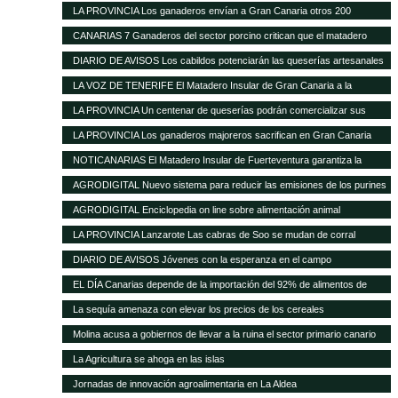
ante la nefasta gestión del Matadero Insular
LA PROVINCIA Los ganaderos envían a Gran Canaria otros 200
cochinos para sacrificar
CANARIAS 7 Ganaderos del sector porcino critican que el matadero
insular funcione solo al 50%
DIARIO DE AVISOS Los cabildos potenciarán las queserías artesanales
como elemento característico del medio rural
LA VOZ DE TENERIFE El Matadero Insular de Gran Canaria a la
vanguardia de todo el Archipiélago con más de 894.346 animales
LA PROVINCIA Un centenar de queserías podrán comercializar sus
registrados durante el transcurso de 2012
productos en la Península
LA PROVINCIA Los ganaderos majoreros sacrifican en Gran Canaria
1.500 cochinos
NOTICANARIAS El Matadero Insular de Fuerteventura garantiza la
prestación regular de sus servicios para el ganado porcino
AGRODIGITAL Nuevo sistema para reducir las emisiones de los purines
AGRODIGITAL Enciclopedia on line sobre alimentación animal
LA PROVINCIA Lanzarote Las cabras de Soo se mudan de corral
DIARIO DE AVISOS Jóvenes con la esperanza en el campo
EL DÍA Canarias depende de la importación del 92% de alimentos de
consumo básico
La sequía amenaza con elevar los precios de los cereales
Molina acusa a gobiernos de llevar a la ruina el sector primario canario
La Agricultura se ahoga en las islas
Jornadas de innovación agroalimentaria en La Aldea