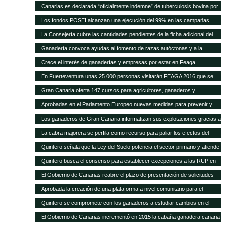
Quintero analiza con el Ministerio la mejor forma de abono de la campaña
a la cabaña existente
Canarias es declarada “oficialmente indemne” de tuberculosis bovina por
explicó que este plan permitirá a los ganaderos de la isla depender menos
2011, después de que se pague la cantidad relativa a 2015
la UE El consejero, Narvay Quintero, y el director de Ganadería, David de
de la importación de insumos
Los fondos POSEI alcanzan una ejecución del 99% en las campañas
Vera, informaron hoy en rueda de prensa de las actuaciones
2014 y 2015 Quintero destaca en el Parlamento que la Consejería de
La Consejería cubre las cantidades pendientes de la ficha adicional del
desarrolladas por este departamento para alcanzar este logro
Agricultura del Gobierno de Canarias ha recibido felicitaciones por parte
POSEI de 2014 tras incrementar la dotación presupuestaria propia El
Ganadería convoca ayudas al fomento de razas autóctonas y a la
de la UE por estas cifras y la positiva repercusión del programa en el
consejero de Agricultura, Ganadería, Pesca y Aguas, Narvay Quintero,
producción y comercialización de productos de la apicultura
sector primario canario
Crece el interés de ganaderías y empresas por estar en Feaga
espera que las transferencias acordadas con el Estado se cumplan para
empezar a convocar las ayudas de 2015
En Fuerteventura unas 25.000 personas visitarán FEAGA 2016 que se
celebra del 21 al 24 de abril
Gran Canaria oferta 147 cursos para agricultores, ganaderos y
pescadores
Aprobadas en el Parlamento Europeo nuevas medidas para prevenir y
frenar las enfermedades animales
Los ganaderos de Gran Canaria informatizan sus explotaciones gracias a
una pionera aplicación gratuita del Cabildo
La cabra majorera se perfila como recurso para paliar los efectos del
cambio climático
Quintero señala que la Ley del Suelo potencia el sector primario y atiende
sus demandas
Quintero busca el consenso para establecer excepciones a las RUP en
los tratados internacionales
El Gobierno de Canarias reabre el plazo de presentación de solicitudes
para acogerse a las subvenciones a inversiones del PDR
Aprobada la creación de una plataforma a nivel comunitario para el
fomento del bienestar animal
Quintero se compromete con los ganaderos a estudiar cambios en el
POSEI
El Gobierno de Canarias incrementó en 2015 la cabaña ganadera canaria