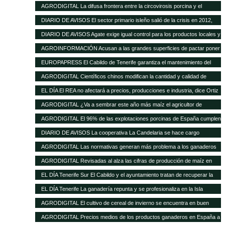
de las buenas perspectivas de producción
AGRODIGITAL La difusa frontera entre la circovirosis porcina y el
complejo respiratorio porcino
DIARIO DE AVISOS El sector primario isleño salió de la crisis en 2012,
cuando creció el 8%
DIARIO DE AVISOS Agate exige igual control para los productos locales y
los de fuera
AGROINFORMACIÓN Acusan a las grandes superficies de pactar poner
el pollo un 20% más barato como reclamo
EUROPAPRESS El Cabildo de Tenerife garantiza el mantenimiento del
Matadero y prevé una inversión de 500.000 euros en tres años
AGRODIGITAL Científicos chinos modifican la cantidad y calidad de
almidón del maíz
EL DÍA El REA no afectará a precios, producciones e industria, dice Ortiz
AGRODIGITAL ¿Va a sembrar este año más maíz el agricultor de
EEUU?
AGRODIGITAL El 96% de las explotaciones porcinas de España cumplen
la normativa de bienestar
DIARIO DE AVISOS La cooperativa La Candelaria se hace cargo
provisionalmente de Teisol
AGRODIGITAL Las normativas generan más problema a los ganaderos
que los precios de los cereales según la FNSEA
AGRODIGITAL Revisadas al alza las cifras de producción de maíz en
Argentina
EL DÍA Tenerife Sur El Cabildo y el ayuntamiento tratan de recuperar la
quesería
EL DÍA Tenerife La ganadería repunta y se profesionaliza en la Isla
AGRODIGITAL El cultivo de cereal de invierno se encuentra en buen
estado a pesar de las menores precipitaciones caídas
AGRODIGITAL Precios medios de los productos ganaderos en España a