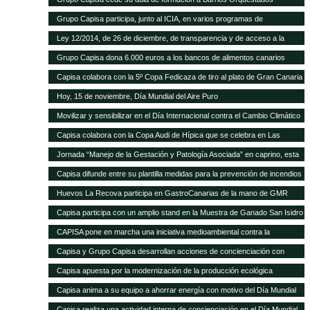
Grupo Capisa participa, junto al ICIA, en varios programas de
investigación ganadera
Ley 12/2014, de 26 de diciembre, de transparencia y de acceso a la
información pública.
Grupo Capisa dona 6.000 euros a los bancos de alimentos canarios
Capisa colabora con la 5º Copa Fedicaza de tiro al plato de Gran Canaria
Hoy, 15 de noviembre, Día Mundial del Aire Puro
Movilizar y sensibilizar en el Día Internacional contra el Cambio Climático
Capisa colabora con la Copa Audi de Hípica que se celebra en Las
Palmas
Jornada “Manejo de la Gestación y Patología Asociada” en caprino, esta
tarde en el Aula Ganadera de Grupo Capisa
Capisa difunde entre su plantilla medidas para la prevención de incendios
Huevos La Recova participa en GastroCanarias de la mano de GMR
Capisa participa con un amplio stand en la Muestra de Ganado San Isidro
Labrador de Uga, en Lanzarote
CAPISA pone en marcha una iniciativa medioambiental contra la
contaminación acústica
Capisa y Grupo Capisa desarrollan acciones de concienciación con
motivo del Día Internacional del Agua
Capisa apuesta por la modernización de la producción ecológica
Capisa anima a su equipo a ahorrar energía con motivo del Día Mundial
de la Energía
Capisa realiza una actividad interna de concienciación en el Día Mundial