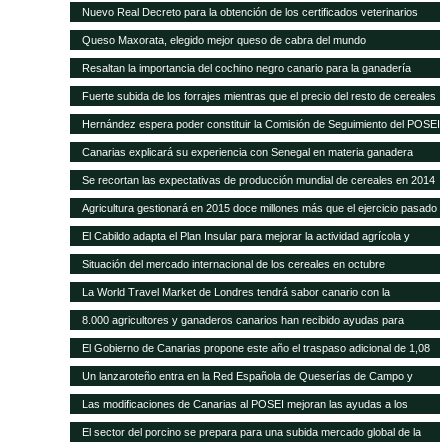
POSEI
Nuevo Real Decreto para la obtención de los certificados veterinarios
para comercio exterior
Queso Maxorata, elegido mejor queso de cabra del mundo
Resaltan la importancia del cochino negro canario para la ganadería
isleña
Fuerte subida de los forrajes mientras que el precio del resto de cereales
se mantiene fijo
Hernández espera poder constituir la Comisión de Seguimiento del POSEI
ganadero antes de finales de año
Canarias explicará su experiencia con Senegal en materia ganadera
Se recortan las expectativas de producción mundial de cereales en 2014
a pesar de las cosechas récord de maíz y trigo
Agricultura gestionará en 2015 doce millones más que el ejercicio pasado
y alcanza los 418,9 millones de euros
El Cabildo adapta el Plan Insular para mejorar la actividad agrícola y
ganadera
Situación del mercado internacional de los cereales en octubre
La World Travel Market de Londres tendrá sabor canario con la
promoción de sus quesos y vinos
8.000 agricultores y ganaderos canarios han recibido ayudas para
desarrollo rural
El Gobierno de Canarias propone este año el traspaso adicional de 1,08
millones del REA a la ganadería de las islas
Un lanzaroteño entra en la Red Española de Queserías de Campo y
Artesanas
Las modificaciones de Canarias al POSEI mejoran las ayudas a los
sectores productivos canarios
El sector del porcino se prepara para una subida mercado global de la