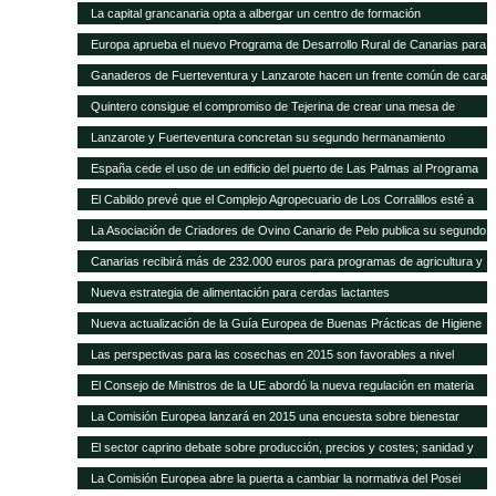
La capital grancanaria opta a albergar un centro de formación
internacional del Programa Mundial de Alimentos
Europa aprueba el nuevo Programa de Desarrollo Rural de Canarias para
2014-2020
Ganaderos de Fuerteventura y Lanzarote hacen un frente común de cara
a la modificación del POSEI-2016
Quintero consigue el compromiso de Tejerina de crear una mesa de
trabajo para analizar la ficha adicional del POSEI
Lanzarote y Fuerteventura concretan su segundo hermanamiento
ganadero
España cede el uso de un edificio del puerto de Las Palmas al Programa
Mundial de Alimentos
El Cabildo prevé que el Complejo Agropecuario de Los Corralillos esté a
pleno rendimiento en un año
La Asociación de Criadores de Ovino Canario de Pelo publica su segundo
Catálogo de Sementales
Canarias recibirá más de 232.000 euros para programas de agricultura y
ganadería
Nueva estrategia de alimentación para cerdas lactantes
Nueva actualización de la Guía Europea de Buenas Prácticas de Higiene
para cereales y oleaginosas
Las perspectivas para las cosechas en 2015 son favorables a nivel
mundial, pero persisten puntos críticos de inseguridad alimentaria
El Consejo de Ministros de la UE abordó la nueva regulación en materia
de sanidad animal
La Comisión Europea lanzará en 2015 una encuesta sobre bienestar
animal
El sector caprino debate sobre producción, precios y costes; sanidad y
comercialización
La Comisión Europea abre la puerta a cambiar la normativa del Posei