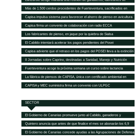
pienso y empresas transformadoras de leche para analizar la crisis del
Más de 1.500 cerdos procedentes de Fuerteventura, sacrificados en
sector
Gran Canaria por la mala gestión del matadero insular
Capisa impulsa sistema para favorecer el ahorro de pienso en avicultura
Capisa firma un convenio de colaboración con radio ECCA
Los fabricantes de pienso, en jaque por la quiebra de Sialsa
El Cabildo intentará acelerar los pagos pendientes del Posei
Capisa advierte que el retraso en los pagos del POSEI lleva a la extinción
al sector ganadero
II Jornadas sobre Caprino, destinadas a Sanidad, Manejo y Nutrición
Fuerteventura acoge la próxima semana un curso sobre lactancia
artificial en el sector caprino
La fábrica de piensos de CAPISA, única con certificado ambiental en
Canarias
CAPISA y MEC suministra firma un convenio con ULPGC
SECTOR
El Gobierno de Canarias promueve junto al Cabildo, ganaderos y
queseros de Tenerife el fomento de la producción local de forrajes
Quintero anuncia que antes de que finalice el mes se abonarán los 6,9
millones del POSEI adicional de la campaña 2015
El Gobierno de Canarias concede ayudas a las Agrupaciones de Defensa