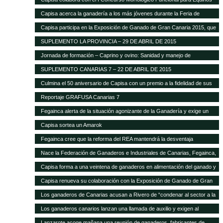
Capisa acerca la ganadería a los más jóvenes durante la Feria de
Ganado Selecto 2015
Capisa participa en la Exposición de Ganado de Gran Canaria 2015, que
contará con mil cabezas selectas de la isla
SUPLEMENTO LA PROVINCIA – 29 DE ABRIL DE 2015
Jornada de formación – Caprino y ovino: Sanidad y manejo de
alimentación
SUPLEMENTO CANARIAS 7 – 22 DE ABRIL DE 2015
Culmina el 50 aniversario de Capisa con un premio a la fidelidad de sus
clientes
Reportaje GRAFUSA Canarias 7
Fegainca alerta de la situación agonizante de la Ganadería y exige un
reparto más justo del Posei
Capisa sortea un Amarok
Fegainca cree que la reforma del REA mantendrá la desventaja
competitiva de la producción ganadera canaria
Nace la Federación de Ganaderos e Industriales de Canarias, Fegainca,
que por vez primera aglutina los intereses del sector en el Archipiélago
Capisa forma a una veintena de ganaderos en alimentación del ganado y
manejo de explotaciones
Capisa renueva su colaboración con la Exposición de Ganado de Gran
Canaria en su edición 2013
Los ganaderos de Canarias acusan a Rivero de “condenar al sector a la
desaparición con su desprecio”
Los ganaderos canarios lanzan una llamada de auxilio y exigen al
Gobierno que abone la ayuda de Estado del Posei
Lanzarote acoge mañana una reunión de ganaderos, fabricantes de