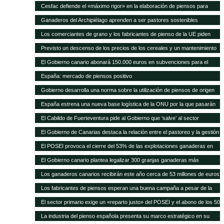
Cesfac defiende el «máximo rigor» en la elaboración de piensos para
animales
Ganaderos del Archipiélago aprenden a ser pastores sostenibles
Los comerciantes de grano y los fabricantes de pienso de la UE piden
celeridad en la aprobación de 8 cultivos MG
Previsto un descenso de los precios de los cereales y un mantenimiento
de los precios de la carne en los próximos 10 años según FAO/OCDE
El Gobierno canario abonará 150.000 euros en subvenciones para el
fomento de razas autóctonas
España: mercado de piensos positivo
Gobierno desarrolla una norma sobre la utilización de piensos de origen
animal
España estrena una nueva base logística de la ONU por la que pasarán
75.000 toneladas de ayuda para África al año
El Cabildo de Fuerteventura pide al Gobierno que ‘salve’ al sector
ganadero del hundimiento
El Gobierno de Canarias destaca la relación entre el pastoreo y la gestión
medioambiental
El POSEI provoca el cierre del 53% de las explotaciones ganaderas en
cuatro años
El Gobierno canario plantea legalizar 300 granjas ganaderas más
Los ganaderos canarios recibirán este año cerca de 53 millones de euros
en ayudas POSEI
Los fabricantes de piensos esperan una buena campaña a pesar de la
sequía en España
El sector primario exige un «reparto justo» del POSEI y el abono de los 50
millones adeudados
La industria del pienso española presenta su marco estratégico en su