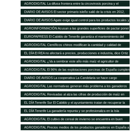
de las buenas perspectivas de producción
AGRODIGITAL La difusa frontera entre la circovirosis porcina y el
complejo respiratorio porcino
DIARIO DE AVISOS El sector primario isleño salió de la crisis en 2012,
cuando creció el 8%
DIARIO DE AVISOS Agate exige igual control para los productos locales y
los de fuera
AGROINFORMACIÓN Acusan a las grandes superficies de pactar poner
el pollo un 20% más barato como reclamo
EUROPAPRESS El Cabildo de Tenerife garantiza el mantenimiento del
Matadero y prevé una inversión de 500.000 euros en tres años
AGRODIGITAL Científicos chinos modifican la cantidad y calidad de
almidón del maíz
EL DÍA El REA no afectará a precios, producciones e industria, dice Ortiz
AGRODIGITAL ¿Va a sembrar este año más maíz el agricultor de
EEUU?
AGRODIGITAL El 96% de las explotaciones porcinas de España cumplen
la normativa de bienestar
DIARIO DE AVISOS La cooperativa La Candelaria se hace cargo
provisionalmente de Teisol
AGRODIGITAL Las normativas generan más problema a los ganaderos
que los precios de los cereales según la FNSEA
AGRODIGITAL Revisadas al alza las cifras de producción de maíz en
Argentina
EL DÍA Tenerife Sur El Cabildo y el ayuntamiento tratan de recuperar la
quesería
EL DÍA Tenerife La ganadería repunta y se profesionaliza en la Isla
AGRODIGITAL El cultivo de cereal de invierno se encuentra en buen
estado a pesar de las menores precipitaciones caídas
AGRODIGITAL Precios medios de los productos ganaderos en España a