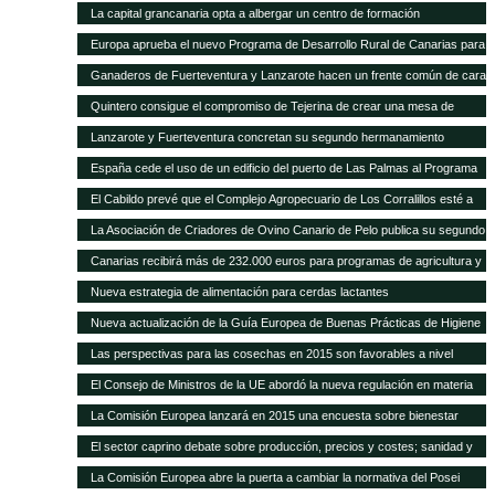
La capital grancanaria opta a albergar un centro de formación
internacional del Programa Mundial de Alimentos
Europa aprueba el nuevo Programa de Desarrollo Rural de Canarias para
2014-2020
Ganaderos de Fuerteventura y Lanzarote hacen un frente común de cara
a la modificación del POSEI-2016
Quintero consigue el compromiso de Tejerina de crear una mesa de
trabajo para analizar la ficha adicional del POSEI
Lanzarote y Fuerteventura concretan su segundo hermanamiento
ganadero
España cede el uso de un edificio del puerto de Las Palmas al Programa
Mundial de Alimentos
El Cabildo prevé que el Complejo Agropecuario de Los Corralillos esté a
pleno rendimiento en un año
La Asociación de Criadores de Ovino Canario de Pelo publica su segundo
Catálogo de Sementales
Canarias recibirá más de 232.000 euros para programas de agricultura y
ganadería
Nueva estrategia de alimentación para cerdas lactantes
Nueva actualización de la Guía Europea de Buenas Prácticas de Higiene
para cereales y oleaginosas
Las perspectivas para las cosechas en 2015 son favorables a nivel
mundial, pero persisten puntos críticos de inseguridad alimentaria
El Consejo de Ministros de la UE abordó la nueva regulación en materia
de sanidad animal
La Comisión Europea lanzará en 2015 una encuesta sobre bienestar
animal
El sector caprino debate sobre producción, precios y costes; sanidad y
comercialización
La Comisión Europea abre la puerta a cambiar la normativa del Posei