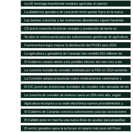
carne del 40% en 20 años
La UE investiga transformar residuos agrícolas en pienso
La plataforma ganadera de Lanzarote teme quedar fuera en la nueva
revisión del Posei
Las buenas cosechas y las existencias abundantes siguen haciendo
bajar los precios internacionales de los alimentos
CE prevé cosecha récord de cereales y producción de leche en
próximos meses
Se abre la convocatoria para las subvenciones genéricas de agricultura,
ganadería y pesca
Fuerteventura logra mejorar la distribución del POSEI para 2015
La agricultura y ganadería de Canarias han recibido 810 millones de
euros en ayudas del POSEI esta legislatura
El Gobierno canario atento a los posibles efectos del veto ruso a las
importaciones de la UE
La cosecha mundial de cereales estimada por la FAO en 2014 aumenta
en 14 Mt
La Comisión adopta propuestas sobre medicamentos veterinarios y
piensos medicamentosos
El CIC prevé las existencias mundiales de cereales más elevadas de los
15 años
La cosecha de cereales de invierno caerá un 25% este año, según
Agricultura
Agricultura incorpora a su sede electrónica nuevos procedimientos y
servicios on line
El Gobierno de Canarias convoca subvenciones para las asociaciones
agrarias
El Cabildo pone en marcha una nueva línea de ayudas para pequeñas
queserías con 100.000 euros
El sector ganadero gana la lucha por el reparto más justo del Posei