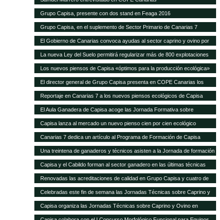
Grupo Capisa, presente con dos stand en Feaga 2016
Grupo Capisa, en el suplemento de Sector Primario de Canarias 7
El Gobierno de Canarias convoca ayudas al sector caprino y ovino por
seis millones de euros
La nueva Ley del Suelo permitirá regularizar más de 800 explotaciones
agrícolas y ganaderas
Los nuevos piensos de Capisa «óptimos para la producción ecológica»
El director general de Grupo Capisa presenta en COPE Canarias los
nuevos piensos ecológicos
Reportaje en Canarias 7 a los nuevos piensos ecológicos de Capisa
El Aula Ganadera de Capisa acoge las Jornada Formativa sobre
Avicultura de Puesta
Capisa lanza al mercado un nuevo pienso cien por cien ecológico
Canarias 7 dedica un artículo al Programa de Formación de Capisa
Una treintena de ganaderos y técnicos asisten a la Jornada de formación
en vacuno de Capisa y el Cabildo de Gran Canaria
Capisa y el Cabildo forman al sector ganadero en las últimas técnicas
mundiales de alimentación y manejo de vacuno
Renovadas las acreditaciones de calidad en Grupo Capisa y cuatro de
sus empresas
Celebradas este fin de semana las Jornadas Técnicas sobre Caprino y
Ovino de Uga
Capisa organiza las Jornadas Técnicas sobre Caprino y Ovino en
Lanzarote
Capisa colabora con el I Concurso Morfológico Funcional para Equinos