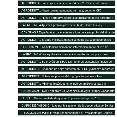
16 de enero de 2013
AGRODIGITAL Las inspecciones de la FVO en 2013 se centrarán en
seguridad alimentaria y bienestar en el transporte
AGRODIGITAL Mayor cosecha mundial de maíz, según el CIC
AGRODIGITAL Nueva normativa sobre el aturdimiento de los corderos y
cabritos
LA PROVINCIA Agüimes premia quesos de Telde, Santa Lucía y
Valsequillo en la cata insular
CANARIAS 7 España alcanza el estatus «libre del serotipo 8» del virus de
la lengua azul
AGRODIGITAL El agua mejora la ganancia media diaria de peso en los
terneros
EUROCARNE Los británicos demandan información sobre el uso de
transgénicos en la alimentación animal
LA PROVINCIA Valsequillo abre una central insular de compras para
abaratar productos agrícolas
AGRODIGITAL Se prevén en EEUU las menores existencias finales de
maíz de los últimos 17 años
AGRODIGITAL Cosecha de soja: aumenta en EEUU y alcanza record en
Brasil
AGRODIGITAL Suben los precios del trigo por las peores cifras
publicadas por el USDA
AGRODIGITAL Mínimos históricos en el uso de antibióticos para la
ganadería en Holanda
CANARIAS ACTUAL Lanzarote La Consejería de Agricultura y Ganadería
del Cabildo tramitará las subvenciones de 2013 del Gobierno regional
EL DÍA El Gobierno alerta de que la UE pone en riesgo el REF
destinadas al sector agrícola y ganadero de la isla
DIARIO DE AVISOS Críticas por la situación de la cooperativa de Benijos
RTVAGUACABRA El PP exige responsabilidad al Presidente del Cabildo