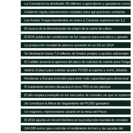
higiene para queserías
La Consejería ha distribuido 38 millones a agricultores y ganaderos como
ayudas adicionales POSEI
Gobierno regula subvenciones estatales para agrupaciones sanitarias
ganaderas
Los fondos Feaga transferidos en enero a Canarias superaron los 3,2
millones
En busca de la denominación de origen de la carne de cabra
El BOE publica las condiciones de los seguros para avicultura y ganado
equino
La producción mundial de piensos aumentó en un 2% en 2014
Se destinarán hasta 7,9 millones de fondos propios a ayudas adicionales
de diversas líneas POSEI
El Cabildo anuncia la apertura del plazo de solicitud de stands para Feaga
2015
Abierto el plazo para solicitar ayudas POSEI al caprino y ovino, dotadas
con seis millones de euros
Reclaman a Europa inversión para tener más capacidad para almacenar
cereal y oleaginosas
El tratamiento térmico desactiva el virus PED en los piensos
El año empieza tranquilo en los mercados de cereales sin que se esperen
cambios en meses
Se constituye la Mesa de Seguimiento del POSEI ganadero
Un majorero, representante canario en la mesa del Posei
El 2014 apunta un récord histórico en la producción mundial de cereales
244.000 euros para controlar el rendimiento lechero y las ayudas del