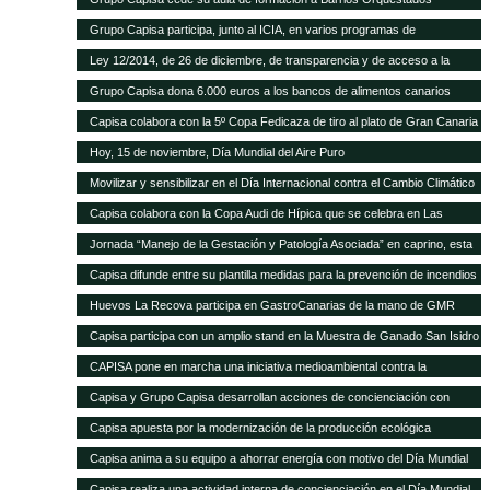
Grupo Capisa participa, junto al ICIA, en varios programas de
investigación ganadera
Ley 12/2014, de 26 de diciembre, de transparencia y de acceso a la
información pública.
Grupo Capisa dona 6.000 euros a los bancos de alimentos canarios
Capisa colabora con la 5º Copa Fedicaza de tiro al plato de Gran Canaria
Hoy, 15 de noviembre, Día Mundial del Aire Puro
Movilizar y sensibilizar en el Día Internacional contra el Cambio Climático
Capisa colabora con la Copa Audi de Hípica que se celebra en Las
Palmas
Jornada “Manejo de la Gestación y Patología Asociada” en caprino, esta
tarde en el Aula Ganadera de Grupo Capisa
Capisa difunde entre su plantilla medidas para la prevención de incendios
Huevos La Recova participa en GastroCanarias de la mano de GMR
Capisa participa con un amplio stand en la Muestra de Ganado San Isidro
Labrador de Uga, en Lanzarote
CAPISA pone en marcha una iniciativa medioambiental contra la
contaminación acústica
Capisa y Grupo Capisa desarrollan acciones de concienciación con
motivo del Día Internacional del Agua
Capisa apuesta por la modernización de la producción ecológica
Capisa anima a su equipo a ahorrar energía con motivo del Día Mundial
de la Energía
Capisa realiza una actividad interna de concienciación en el Día Mundial