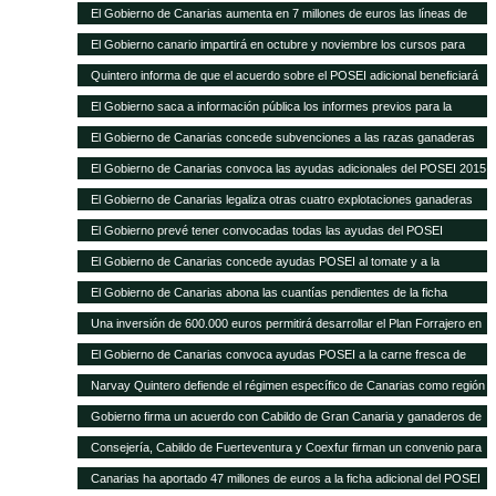
Sanitaria Ganadera por 300.000 euros
El Gobierno de Canarias aumenta en 7 millones de euros las líneas de
ayudas a comercialización y producción agrícola y ganadera
El Gobierno canario impartirá en octubre y noviembre los cursos para
obtener el certificado obligatorio para transporte animal
Quintero informa de que el acuerdo sobre el POSEI adicional beneficiará
a unos 4.800 agricultores y ganaderos de las Islas
El Gobierno saca a información pública los informes previos para la
legalización de otras 28 explotaciones ganaderas
El Gobierno de Canarias concede subvenciones a las razas ganaderas
autóctonas por importe de casi 200.000 euros
El Gobierno de Canarias convoca las ayudas adicionales del POSEI 2015
El Gobierno de Canarias legaliza otras cuatro explotaciones ganaderas
El Gobierno prevé tener convocadas todas las ayudas del POSEI
adicional, excepto 2011, antes de que termine el año
El Gobierno de Canarias concede ayudas POSEI al tomate y a la
industria láctea que emplea leche local por 3,7 millones de euros
El Gobierno de Canarias abona las cuantías pendientes de la ficha
adicional del POSEI 2014
Una inversión de 600.000 euros permitirá desarrollar el Plan Forrajero en
la isla de La Palma
El Gobierno de Canarias convoca ayudas POSEI a la carne fresca de
origen local por 2,28 millones de euros
Narvay Quintero defiende el régimen específico de Canarias como región
ultraperiférica en la estrategia española de negociación de la Política
Gobierno firma un acuerdo con Cabildo de Gran Canaria y ganaderos de
Agraria Común El consejero de Agricultura del Gobierno de Canarias
la isla para aumentar la producción de forraje para el ganado El consejero
Consejería, Cabildo de Fuerteventura y Coexfur firman un convenio para
participó ayer en Madrid en la Conferencia Sectorial de Agricultura y
de Agricultura, Ganadería, Pesca y Aguas, Narvay Quintero, explicó que
poner en marcha el Plan Forrajero con un presupuesto de 600.000 euros
Desarrollo Rural
Canarias ha aportado 47 millones de euros a la ficha adicional del POSEI
este plan quiere dar estabilidad a los ganaderos y una mejor alimentación
El consejero de Agricultura, Ganadería, Pesca y Aguas, Narvay Quintero,