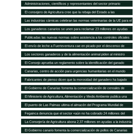
asamblea general
Administraciones, científicos y representantes del sector primario
trabajan en el Plan Forrajero de Canarias
El consejero de Agricultura cree que la rebaja del Estado a las
subvenciones al transporte aleja a los agricultores canarios de España y
Las industrias cárnicas celebran las normas veterinarias de la UE para el
de Europa
porcino
Los ganaderos canarios se unen para reclamar 23 millones en ayudas
atrasadas
Publicadas las nuevas normas sobre asistencia a los controles oficiales
en mataderos de aves y conejos
El envío de leche a Fuerteventura cae en picado por el descenso de
cabras
Los sectores ganaderos y de la alimentación animal piden al ministro
Montoro que el IVA reducido no suba del 10 al 21%
El Consejo aprueba un reglamento sobre la identificación del ganado
vacuno
Canarias, centro de acción para urgencias humanitarias en el mundo
Fabricantes de pienso dicen que la morosidad del ganadero ha bajado
sensiblemente
El Gobierno de Canarias fomenta la comercialización de cereales de
variedades tradicionales de Canarias
El Ministerio de Agricultura, Alimentación y Medio Ambiente publica una
nueva convocatoria de subvenciones para proyectos de investigación
El puerto de Las Palmas ultima el almacén del Programa Mundial de
aplicada al sector ganadero por 6,3 millones de euros
Alimentos
Fegainca denuncia que el sector «aún no ha cobrado 24 millones del
POSEI 2013»
La Consejería de Agricultura abona 2,37 millones en ayudas a la industria
láctea y queserías artesanales
El Gobierno canario fomenta la comercialización de pollos de Canarias