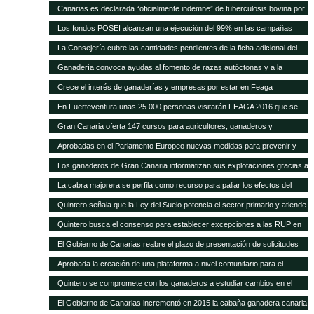
Quintero analiza con el Ministerio la mejor forma de abono de la campaña
a la cabaña existente
Canarias es declarada “oficialmente indemne” de tuberculosis bovina por
explicó que este plan permitirá a los ganaderos de la isla depender menos
2011, después de que se pague la cantidad relativa a 2015
la UE El consejero, Narvay Quintero, y el director de Ganadería, David de
de la importación de insumos
Los fondos POSEI alcanzan una ejecución del 99% en las campañas
Vera, informaron hoy en rueda de prensa de las actuaciones
2014 y 2015 Quintero destaca en el Parlamento que la Consejería de
La Consejería cubre las cantidades pendientes de la ficha adicional del
desarrolladas por este departamento para alcanzar este logro
Agricultura del Gobierno de Canarias ha recibido felicitaciones por parte
POSEI de 2014 tras incrementar la dotación presupuestaria propia El
Ganadería convoca ayudas al fomento de razas autóctonas y a la
de la UE por estas cifras y la positiva repercusión del programa en el
consejero de Agricultura, Ganadería, Pesca y Aguas, Narvay Quintero,
producción y comercialización de productos de la apicultura
sector primario canario
Crece el interés de ganaderías y empresas por estar en Feaga
espera que las transferencias acordadas con el Estado se cumplan para
empezar a convocar las ayudas de 2015
En Fuerteventura unas 25.000 personas visitarán FEAGA 2016 que se
celebra del 21 al 24 de abril
Gran Canaria oferta 147 cursos para agricultores, ganaderos y
pescadores
Aprobadas en el Parlamento Europeo nuevas medidas para prevenir y
frenar las enfermedades animales
Los ganaderos de Gran Canaria informatizan sus explotaciones gracias a
una pionera aplicación gratuita del Cabildo
La cabra majorera se perfila como recurso para paliar los efectos del
cambio climático
Quintero señala que la Ley del Suelo potencia el sector primario y atiende
sus demandas
Quintero busca el consenso para establecer excepciones a las RUP en
los tratados internacionales
El Gobierno de Canarias reabre el plazo de presentación de solicitudes
para acogerse a las subvenciones a inversiones del PDR
Aprobada la creación de una plataforma a nivel comunitario para el
fomento del bienestar animal
Quintero se compromete con los ganaderos a estudiar cambios en el
POSEI
El Gobierno de Canarias incrementó en 2015 la cabaña ganadera canaria