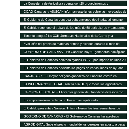
La Consejería de Agricultura cuenta con 20 procedimientos y
servicios»on-line»
COAG Canarias y ASUICAN informan este lunes sobre las novedades de
la Ley de la Cadena Alimentaria
El Gobierno de Canarias convoca subvenciones destinadas al fomento
de razas ganaderas autóctonas
El Cabildo reconoce el trabajo de los más de 50 agricultores y ganaderos
Tenerife acogerá las XXIII Jornadas Nacionales de la Carne y la
Seguridad Alimentaria de AVESA
Evolución del precio de materias primas y piensos durante el mes de
enero
GOBIERNO DE CANARIAS – En Canarias hay 61 ganaderos ecológicos
El Gobierno de Canarias convoca ayudas POSEI por importe de unos 20
millones de euros
El Gobierno de Canarias adelanta los pagos de varias líneas de ayudas
del POSEI ganadero
CANARIAS 7 – El mayor polígono ganadero de Canarias estará en
Corralillos
LA INFORMACIÓN – COAG solicita a la UE que todos los agricultores
tengan el mismo porcentaje de financiación en el POSEI
INFONORTE DIGITAL – El director general de Ganadería del Gobierno
de Canarias visita La Aldea
El campo majorero reclama un Posei más equilibrado
El Cabildo presenta a Sansón, Tritón y Nerón, los tres sementales de
cochino negro
GOBIERNO DE CANARIAS – El Gobierno de Canarias ha aprobado
medidas que suponen 20 millones extra en ayudas a la agricultura y
AGRODIGITAL Sube el precio mundial de los cereales en agosto a pesar
ganadería