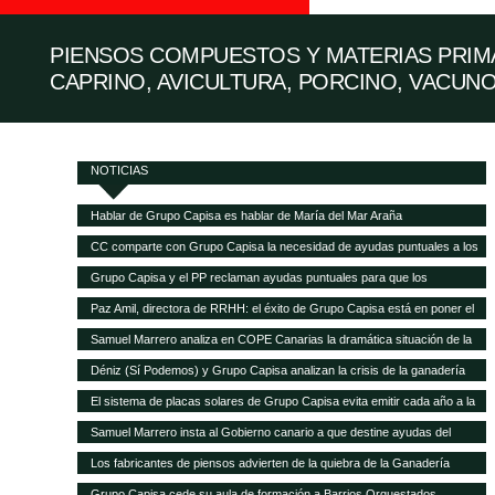
PIENSOS COMPUESTOS Y MATERIAS PRIMA
CAPRINO, AVICULTURA, PORCINO, VACUNO
NOTICIAS
Hablar de Grupo Capisa es hablar de María del Mar Araña
CC comparte con Grupo Capisa la necesidad de ayudas puntuales a los
ganaderos canarios
Grupo Capisa y el PP reclaman ayudas puntuales para que los
ganaderos canarios puedan pagar la gran subida de la alimentación
Paz Amil, directora de RRHH: el éxito de Grupo Capisa está en poner el
animal
foco en las personas
Samuel Marrero analiza en COPE Canarias la dramática situación de la
ganadería canaria
Déniz (Sí Podemos) y Grupo Capisa analizan la crisis de la ganadería
canaria
El sistema de placas solares de Grupo Capisa evita emitir cada año a la
atmósfera 95,5 toneladas de CO2
Samuel Marrero insta al Gobierno canario a que destine ayudas del
Fondo de Recuperación a la ganadería, en peligro de desaparecer por la
Los fabricantes de piensos advierten de la quiebra de la Ganadería
crisis
canaria y demandan ayudas directas a las explotaciones
Grupo Capisa cede su aula de formación a Barrios Orquestados