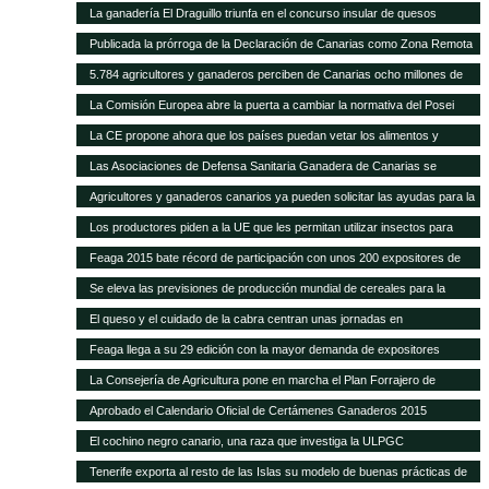
La ganadería El Draguillo triunfa en el concurso insular de quesos
Publicada la prórroga de la Declaración de Canarias como Zona Remota
a efectos de la eliminación de subproductos SANDACH hasta junio de
5.784 agricultores y ganaderos perciben de Canarias ocho millones de
2018
euros en ayudas adicionales POSEI
La Comisión Europea abre la puerta a cambiar la normativa del Posei
La CE propone ahora que los países puedan vetar los alimentos y
piensos transgénicos
Las Asociaciones de Defensa Sanitaria Ganadera de Canarias se
reunirán anualmente en la Feria de Fuerteventura
Agricultores y ganaderos canarios ya pueden solicitar las ayudas para la
contratación de seguros agrarios
Los productores piden a la UE que les permitan utilizar insectos para
fabricar piensos
Feaga 2015 bate récord de participación con unos 200 expositores de
empresas, productores locales y gastronomía tradicional
Se eleva las previsiones de producción mundial de cereales para la
campaña 2014-2015
El queso y el cuidado de la cabra centran unas jornadas en
Fuerteventura
Feaga llega a su 29 edición con la mayor demanda de expositores
La Consejería de Agricultura pone en marcha el Plan Forrajero de
Canarias
Aprobado el Calendario Oficial de Certámenes Ganaderos 2015
El cochino negro canario, una raza que investiga la ULPGC
Tenerife exporta al resto de las Islas su modelo de buenas prácticas de