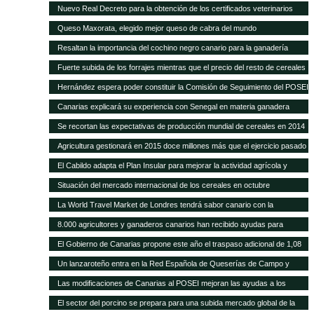
POSEI
Nuevo Real Decreto para la obtención de los certificados veterinarios
para comercio exterior
Queso Maxorata, elegido mejor queso de cabra del mundo
Resaltan la importancia del cochino negro canario para la ganadería
isleña
Fuerte subida de los forrajes mientras que el precio del resto de cereales
se mantiene fijo
Hernández espera poder constituir la Comisión de Seguimiento del POSEI
ganadero antes de finales de año
Canarias explicará su experiencia con Senegal en materia ganadera
Se recortan las expectativas de producción mundial de cereales en 2014
a pesar de las cosechas récord de maíz y trigo
Agricultura gestionará en 2015 doce millones más que el ejercicio pasado
y alcanza los 418,9 millones de euros
El Cabildo adapta el Plan Insular para mejorar la actividad agrícola y
ganadera
Situación del mercado internacional de los cereales en octubre
La World Travel Market de Londres tendrá sabor canario con la
promoción de sus quesos y vinos
8.000 agricultores y ganaderos canarios han recibido ayudas para
desarrollo rural
El Gobierno de Canarias propone este año el traspaso adicional de 1,08
millones del REA a la ganadería de las islas
Un lanzaroteño entra en la Red Española de Queserías de Campo y
Artesanas
Las modificaciones de Canarias al POSEI mejoran las ayudas a los
sectores productivos canarios
El sector del porcino se prepara para una subida mercado global de la