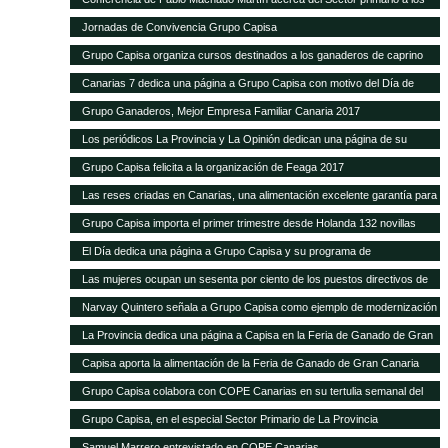
alumnos de Hecansa
Jornadas de Convivencia Grupo Capisa
Grupo Capisa organiza cursos destinados a los ganaderos de caprino
Canarias 7 dedica una página a Grupo Capisa con motivo del Día de
Canarias
Grupo Ganaderos, Mejor Empresa Familiar Canaria 2017
Los periódicos La Provincia y La Opinión dedican una página de su
suplemento de Sector Primario a Grupo Capisa
Grupo Capisa felicita a la organización de Feaga 2017
Las reses criadas en Canarias, una alimentación excelente garantía para
el consumidor local
Grupo Capisa importa el primer trimestre desde Holanda 132 novillas
frisonas de alta productividad
El Día dedica una página a Grupo Capisa y su programa de
Responsabilidad Social
Las mujeres ocupan un sesenta por ciento de los puestos directivos de
Grupo Capisa
Narvay Quintero señala a Grupo Capisa como ejemplo de modernización
e innovación en el Sector
La Provincia dedica una página a Capisa en la Feria de Ganado de Gran
Canaria
Capisa aporta la alimentación de la Feria de Ganado de Gran Canaria
Grupo Capisa colabora con COPE Canarias en su tertulia semanal del
Sector Primario
Grupo Capisa, en el especial Sector Primario de La Provincia
Samuel Marrero entrevistado en COPE Canarias