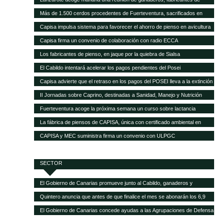
pienso y empresas transformadoras de leche para analizar la crisis del
Más de 1.500 cerdos procedentes de Fuerteventura, sacrificados en
sector
Gran Canaria por la mala gestión del matadero insular
Capisa impulsa sistema para favorecer el ahorro de pienso en avicultura
Capisa firma un convenio de colaboración con radio ECCA
Los fabricantes de pienso, en jaque por la quiebra de Sialsa
El Cabildo intentará acelerar los pagos pendientes del Posei
Capisa advierte que el retraso en los pagos del POSEI lleva a la extinción
al sector ganadero
II Jornadas sobre Caprino, destinadas a Sanidad, Manejo y Nutrición
Fuerteventura acoge la próxima semana un curso sobre lactancia
artificial en el sector caprino
La fábrica de piensos de CAPISA, única con certificado ambiental en
Canarias
CAPISA y MEC suministra firma un convenio con ULPGC
SECTOR
El Gobierno de Canarias promueve junto al Cabildo, ganaderos y
queseros de Tenerife el fomento de la producción local de forrajes
Quintero anuncia que antes de que finalice el mes se abonarán los 6,9
millones del POSEI adicional de la campaña 2015
El Gobierno de Canarias concede ayudas a las Agrupaciones de Defensa