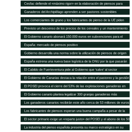
Cesfac defiende el «máximo rigor» en la elaboración de piensos para
animales
Ganaderos del Archipiélago aprenden a ser pastores sostenibles
Los comerciantes de grano y los fabricantes de pienso de la UE piden
celeridad en la aprobación de 8 cultivos MG
Previsto un descenso de los precios de los cereales y un mantenimiento
de los precios de la carne en los próximos 10 años según FAO/OCDE
El Gobierno canario abonará 150.000 euros en subvenciones para el
fomento de razas autóctonas
España: mercado de piensos positivo
Gobierno desarrolla una norma sobre la utilización de piensos de origen
animal
España estrena una nueva base logística de la ONU por la que pasarán
75.000 toneladas de ayuda para África al año
El Cabildo de Fuerteventura pide al Gobierno que ‘salve’ al sector
ganadero del hundimiento
El Gobierno de Canarias destaca la relación entre el pastoreo y la gestión
medioambiental
El POSEI provoca el cierre del 53% de las explotaciones ganaderas en
cuatro años
El Gobierno canario plantea legalizar 300 granjas ganaderas más
Los ganaderos canarios recibirán este año cerca de 53 millones de euros
en ayudas POSEI
Los fabricantes de piensos esperan una buena campaña a pesar de la
sequía en España
El sector primario exige un «reparto justo» del POSEI y el abono de los 50
millones adeudados
La industria del pienso española presenta su marco estratégico en su