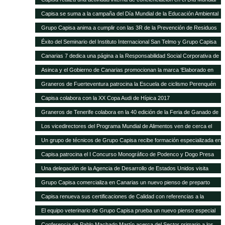
de la Educación Ambiental
Capisa se suma a la campaña del Día Mundial de la Educación Ambiental
Grupo Capisa anima a cumplir con las 3R de la Prevención de Residuos
Éxito del Seminario del Instituto Internacional San Telmo y Grupo Capisa
destinado al sector primario, la industria agroalimentaria y la distribución
Canarias 7 dedica una página a la Responsabilidad Social Corporativa de
Grupo Capisa
Asinca y el Gobierno de Canarias promocionan la marca ‘Elaborado en
Canarias’ con una campaña en la que participa Grupo Capisa
Graneros de Fuerteventura patrocina la Escuela de ciclismo Perenquén
Macebike
Capisa colabora con la XX Copa Audi de Hípica 2017
Graneros de Tenerife colabora en la 40 edición de la Feria de Ganado de
San Benito
Los vicedirectores del Programa Mundial de Alimentos ven de cerca el
trabajo de Silos Canarios
Un grupo de técnicos de Grupo Capisa recibe formación especializada en
la Complutense
Capisa patrocina el I Concurso Monográfico de Podenco y Dogo Presa
Canario de Santa Brígida
Una delegación de la Agencia de Desarrollo de Estados Unidos visita
Silos Canarios
Grupo Capisa comercializa en Canarias un nuevo pienso de preparto
para caprino y ovino
Capisa renueva sus certificaciones de Calidad con referencias a la
“evidente mejora continua”, según el auditor
El equipo veterinario de Grupo Capisa prueba un nuevo pienso especial
para ponedoras
Conferencia de Pablo Machado Martín acerca del Sector primario a los