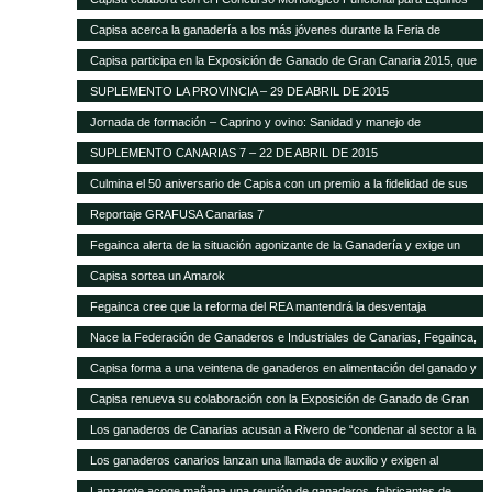
Capisa acerca la ganadería a los más jóvenes durante la Feria de
Ganado Selecto 2015
Capisa participa en la Exposición de Ganado de Gran Canaria 2015, que
contará con mil cabezas selectas de la isla
SUPLEMENTO LA PROVINCIA – 29 DE ABRIL DE 2015
Jornada de formación – Caprino y ovino: Sanidad y manejo de
alimentación
SUPLEMENTO CANARIAS 7 – 22 DE ABRIL DE 2015
Culmina el 50 aniversario de Capisa con un premio a la fidelidad de sus
clientes
Reportaje GRAFUSA Canarias 7
Fegainca alerta de la situación agonizante de la Ganadería y exige un
reparto más justo del Posei
Capisa sortea un Amarok
Fegainca cree que la reforma del REA mantendrá la desventaja
competitiva de la producción ganadera canaria
Nace la Federación de Ganaderos e Industriales de Canarias, Fegainca,
que por vez primera aglutina los intereses del sector en el Archipiélago
Capisa forma a una veintena de ganaderos en alimentación del ganado y
manejo de explotaciones
Capisa renueva su colaboración con la Exposición de Ganado de Gran
Canaria en su edición 2013
Los ganaderos de Canarias acusan a Rivero de “condenar al sector a la
desaparición con su desprecio”
Los ganaderos canarios lanzan una llamada de auxilio y exigen al
Gobierno que abone la ayuda de Estado del Posei
Lanzarote acoge mañana una reunión de ganaderos, fabricantes de