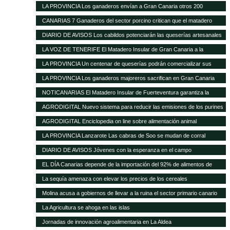
ante la nefasta gestión del Matadero Insular
LA PROVINCIA Los ganaderos envían a Gran Canaria otros 200
cochinos para sacrificar
CANARIAS 7 Ganaderos del sector porcino critican que el matadero
insular funcione solo al 50%
DIARIO DE AVISOS Los cabildos potenciarán las queserías artesanales
como elemento característico del medio rural
LA VOZ DE TENERIFE El Matadero Insular de Gran Canaria a la
vanguardia de todo el Archipiélago con más de 894.346 animales
LA PROVINCIA Un centenar de queserías podrán comercializar sus
registrados durante el transcurso de 2012
productos en la Península
LA PROVINCIA Los ganaderos majoreros sacrifican en Gran Canaria
1.500 cochinos
NOTICANARIAS El Matadero Insular de Fuerteventura garantiza la
prestación regular de sus servicios para el ganado porcino
AGRODIGITAL Nuevo sistema para reducir las emisiones de los purines
AGRODIGITAL Enciclopedia on line sobre alimentación animal
LA PROVINCIA Lanzarote Las cabras de Soo se mudan de corral
DIARIO DE AVISOS Jóvenes con la esperanza en el campo
EL DÍA Canarias depende de la importación del 92% de alimentos de
consumo básico
La sequía amenaza con elevar los precios de los cereales
Molina acusa a gobiernos de llevar a la ruina el sector primario canario
La Agricultura se ahoga en las islas
Jornadas de innovación agroalimentaria en La Aldea