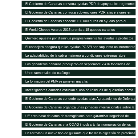
con 1.297 novillas de otras ganaderías, a través de ayudas POSEI
El Gobierno de Canarias convoca ayudas PDR de apoyo a los regímenes
de calidad por valor de 353.000 euros
El Gobierno de Canarias convoca subvenciones PDR a inversiones en
explotaciones agrarias por 11 millones de euros
El Gobierno de Canarias concede 150.000 euros en ayudas para el
fomento de razas ganaderas autóctonas
El World Cheese Awards 2015 premia a 18 quesos canarios
Quintero apuesta por disminuir progresivamente las ayudas a productos
importados en favor de las producciones locales
El consejero asegura que las ayudas POSEI han supuesto un incremento
del empleo y del asociacionismo
La adaptabilidad de la cabra majorera a condiciones extremas abre
nuevas vías de intercambio para el caprino canario
Los ganaderos canarios produjeron en septiembre 2.416 toneladas de
leche
Unos sementales de catálogo
La formación del PMA se pone en marcha
Investigadores canarios estudian el uso de residuos de queserías como
alimento para el caprino
El Gobierno de Canarias concede ayudas a las Agrupaciones de Defensa
Sanitaria Ganadera por valor de 300.000 euros
El Gobierno de Canarias organiza unas jornadas internacionales sobre la
ganadería como herramienta para el desarrollo en zonas áridas
UE crea base de datos de transgénicos para garantizar seguridad de
piensos
El Gobierno de Canarias y la COAG impulsarán la incorporación de los
jóvenes en el sector primario
Desarrollan un nuevo tipo de guisante que facilita la digestión de proteínas