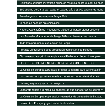
Científicos canarios investigan el uso de residuos de las queserías en la
alimentación de ganado caprino
El Gobierno de Canarias realizó el pasado año 315.000 análisis de leche
y quesos de las Islas
Pozo Negro se prepara para Feaga 2014
«Feaga es cosa de profesionales»
Nace la Asociación de Productores Queseros para proteger el sector
Las Jornadas Ganaderas de Feaga 2014 se clausuraron con una
reivindicación al respeto del reglamento europeo sobre el POSEI
Todo listo para una nueva edición de Feaga
Previsto un descenso de la producción comunitaria de piensos
compuestos en 2014
El consejero de Agricultura explica en el Parlamento las acciones para
mejorar la situación de la ganadería canaria
EL COLEGIO DE INGENIEROS AGRONOMOS DE CENTRO Y
CANARIAS ofrece una sesión gratuita sobre Bioseguridad y gestión de
La Comisión Europea aprueba la propuesta canaria para la renovación
las explotaciones en ganadería
del AIEM
Los precios del trigo suben ante la expectación por el referéndum en
Crimea
Cabras, yogures y quesos ecológicos
Lanzarote rebaja a la mitad las cabezas de sus ganaderías de cabras y
ovejas Las exigencias de Europa para conceder las ayudas deja unas
La Comisión Europea esperará los resultados de un estudio de impacto
12.000 cabezas caprinas y casi 4.000 ovinas
para modificar el POSEI
Lanzarote – El mejor yogur con leche de cabra