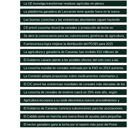
carne del 40% en 20 años
La UE investiga transformar residuos agrícolas en pienso
La plataforma ganadera de Lanzarote teme quedar fuera en la nueva
revisión del Posei
Las buenas cosechas y las existencias abundantes siguen haciendo
bajar los precios internacionales de los alimentos
CE prevé cosecha récord de cereales y producción de leche en
próximos meses
Se abre la convocatoria para las subvenciones genéricas de agricultura,
ganadería y pesca
Fuerteventura logra mejorar la distribución del POSEI para 2015
La agricultura y ganadería de Canarias han recibido 810 millones de
euros en ayudas del POSEI esta legislatura
El Gobierno canario atento a los posibles efectos del veto ruso a las
importaciones de la UE
La cosecha mundial de cereales estimada por la FAO en 2014 aumenta
en 14 Mt
La Comisión adopta propuestas sobre medicamentos veterinarios y
piensos medicamentosos
El CIC prevé las existencias mundiales de cereales más elevadas de los
15 años
La cosecha de cereales de invierno caerá un 25% este año, según
Agricultura
Agricultura incorpora a su sede electrónica nuevos procedimientos y
servicios on line
El Gobierno de Canarias convoca subvenciones para las asociaciones
agrarias
El Cabildo pone en marcha una nueva línea de ayudas para pequeñas
queserías con 100.000 euros
El sector ganadero gana la lucha por el reparto más justo del Posei