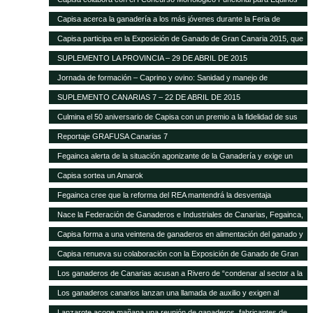
Capisa acerca la ganadería a los más jóvenes durante la Feria de
Ganado Selecto 2015
Capisa participa en la Exposición de Ganado de Gran Canaria 2015, que
contará con mil cabezas selectas de la isla
SUPLEMENTO LA PROVINCIA – 29 DE ABRIL DE 2015
Jornada de formación – Caprino y ovino: Sanidad y manejo de
alimentación
SUPLEMENTO CANARIAS 7 – 22 DE ABRIL DE 2015
Culmina el 50 aniversario de Capisa con un premio a la fidelidad de sus
clientes
Reportaje GRAFUSA Canarias 7
Fegainca alerta de la situación agonizante de la Ganadería y exige un
reparto más justo del Posei
Capisa sortea un Amarok
Fegainca cree que la reforma del REA mantendrá la desventaja
competitiva de la producción ganadera canaria
Nace la Federación de Ganaderos e Industriales de Canarias, Fegainca,
que por vez primera aglutina los intereses del sector en el Archipiélago
Capisa forma a una veintena de ganaderos en alimentación del ganado y
manejo de explotaciones
Capisa renueva su colaboración con la Exposición de Ganado de Gran
Canaria en su edición 2013
Los ganaderos de Canarias acusan a Rivero de “condenar al sector a la
desaparición con su desprecio”
Los ganaderos canarios lanzan una llamada de auxilio y exigen al
Gobierno que abone la ayuda de Estado del Posei
Lanzarote acoge mañana una reunión de ganaderos, fabricantes de