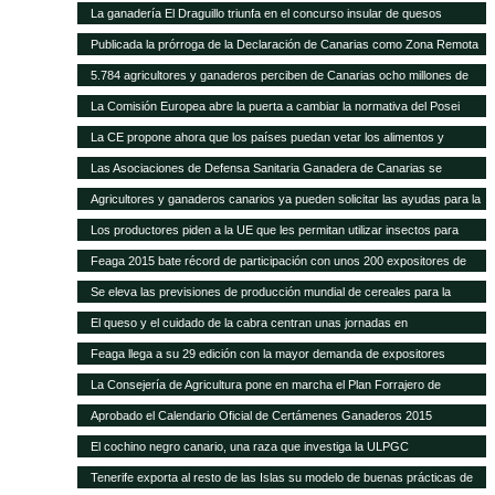
La ganadería El Draguillo triunfa en el concurso insular de quesos
Publicada la prórroga de la Declaración de Canarias como Zona Remota
a efectos de la eliminación de subproductos SANDACH hasta junio de
5.784 agricultores y ganaderos perciben de Canarias ocho millones de
2018
euros en ayudas adicionales POSEI
La Comisión Europea abre la puerta a cambiar la normativa del Posei
La CE propone ahora que los países puedan vetar los alimentos y
piensos transgénicos
Las Asociaciones de Defensa Sanitaria Ganadera de Canarias se
reunirán anualmente en la Feria de Fuerteventura
Agricultores y ganaderos canarios ya pueden solicitar las ayudas para la
contratación de seguros agrarios
Los productores piden a la UE que les permitan utilizar insectos para
fabricar piensos
Feaga 2015 bate récord de participación con unos 200 expositores de
empresas, productores locales y gastronomía tradicional
Se eleva las previsiones de producción mundial de cereales para la
campaña 2014-2015
El queso y el cuidado de la cabra centran unas jornadas en
Fuerteventura
Feaga llega a su 29 edición con la mayor demanda de expositores
La Consejería de Agricultura pone en marcha el Plan Forrajero de
Canarias
Aprobado el Calendario Oficial de Certámenes Ganaderos 2015
El cochino negro canario, una raza que investiga la ULPGC
Tenerife exporta al resto de las Islas su modelo de buenas prácticas de