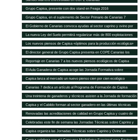
Grupo Capisa, presente con dos stand en Feaga 2016
Grupo Capisa, en el suplemento de Sector Primario de Canarias 7
El Gobierno de Canarias convoca ayudas al sector caprino y ovino por
seis millones de euros
La nueva Ley del Suelo permitirá regularizar más de 800 explotaciones
agrícolas y ganaderas
Los nuevos piensos de Capisa «óptimos para la producción ecológica»
El director general de Grupo Capisa presenta en COPE Canarias los
nuevos piensos ecológicos
Reportaje en Canarias 7 a los nuevos piensos ecológicos de Capisa
El Aula Ganadera de Capisa acoge las Jornada Formativa sobre
Avicultura de Puesta
Capisa lanza al mercado un nuevo pienso cien por cien ecológico
Canarias 7 dedica un artículo al Programa de Formación de Capisa
Una treintena de ganaderos y técnicos asisten a la Jornada de formación
en vacuno de Capisa y el Cabildo de Gran Canaria
Capisa y el Cabildo forman al sector ganadero en las últimas técnicas
mundiales de alimentación y manejo de vacuno
Renovadas las acreditaciones de calidad en Grupo Capisa y cuatro de
sus empresas
Celebradas este fin de semana las Jornadas Técnicas sobre Caprino y
Ovino de Uga
Capisa organiza las Jornadas Técnicas sobre Caprino y Ovino en
Lanzarote
Capisa colabora con el I Concurso Morfológico Funcional para Equinos