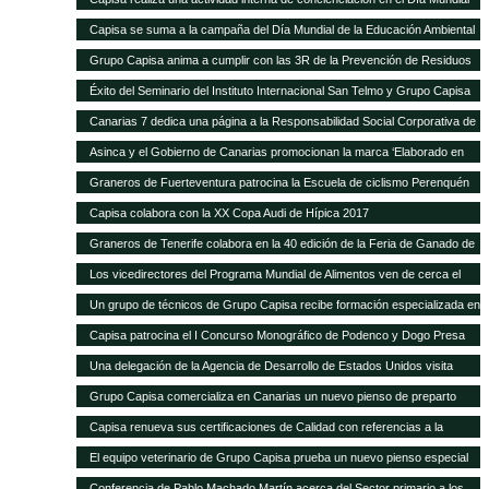
de la Educación Ambiental
Capisa se suma a la campaña del Día Mundial de la Educación Ambiental
Grupo Capisa anima a cumplir con las 3R de la Prevención de Residuos
Éxito del Seminario del Instituto Internacional San Telmo y Grupo Capisa
destinado al sector primario, la industria agroalimentaria y la distribución
Canarias 7 dedica una página a la Responsabilidad Social Corporativa de
Grupo Capisa
Asinca y el Gobierno de Canarias promocionan la marca ‘Elaborado en
Canarias’ con una campaña en la que participa Grupo Capisa
Graneros de Fuerteventura patrocina la Escuela de ciclismo Perenquén
Macebike
Capisa colabora con la XX Copa Audi de Hípica 2017
Graneros de Tenerife colabora en la 40 edición de la Feria de Ganado de
San Benito
Los vicedirectores del Programa Mundial de Alimentos ven de cerca el
trabajo de Silos Canarios
Un grupo de técnicos de Grupo Capisa recibe formación especializada en
la Complutense
Capisa patrocina el I Concurso Monográfico de Podenco y Dogo Presa
Canario de Santa Brígida
Una delegación de la Agencia de Desarrollo de Estados Unidos visita
Silos Canarios
Grupo Capisa comercializa en Canarias un nuevo pienso de preparto
para caprino y ovino
Capisa renueva sus certificaciones de Calidad con referencias a la
“evidente mejora continua”, según el auditor
El equipo veterinario de Grupo Capisa prueba un nuevo pienso especial
para ponedoras
Conferencia de Pablo Machado Martín acerca del Sector primario a los