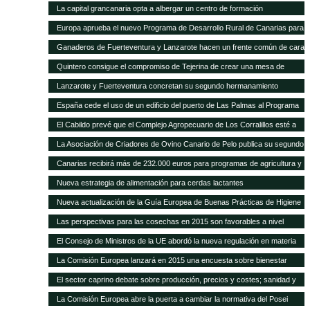
La capital grancanaria opta a albergar un centro de formación
internacional del Programa Mundial de Alimentos
Europa aprueba el nuevo Programa de Desarrollo Rural de Canarias para
2014-2020
Ganaderos de Fuerteventura y Lanzarote hacen un frente común de cara
a la modificación del POSEI-2016
Quintero consigue el compromiso de Tejerina de crear una mesa de
trabajo para analizar la ficha adicional del POSEI
Lanzarote y Fuerteventura concretan su segundo hermanamiento
ganadero
España cede el uso de un edificio del puerto de Las Palmas al Programa
Mundial de Alimentos
El Cabildo prevé que el Complejo Agropecuario de Los Corralillos esté a
pleno rendimiento en un año
La Asociación de Criadores de Ovino Canario de Pelo publica su segundo
Catálogo de Sementales
Canarias recibirá más de 232.000 euros para programas de agricultura y
ganadería
Nueva estrategia de alimentación para cerdas lactantes
Nueva actualización de la Guía Europea de Buenas Prácticas de Higiene
para cereales y oleaginosas
Las perspectivas para las cosechas en 2015 son favorables a nivel
mundial, pero persisten puntos críticos de inseguridad alimentaria
El Consejo de Ministros de la UE abordó la nueva regulación en materia
de sanidad animal
La Comisión Europea lanzará en 2015 una encuesta sobre bienestar
animal
El sector caprino debate sobre producción, precios y costes; sanidad y
comercialización
La Comisión Europea abre la puerta a cambiar la normativa del Posei