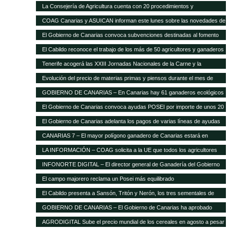
La Consejería de Agricultura cuenta con 20 procedimientos y
servicios»on-line»
COAG Canarias y ASUICAN informan este lunes sobre las novedades de
la Ley de la Cadena Alimentaria
El Gobierno de Canarias convoca subvenciones destinadas al fomento
de razas ganaderas autóctonas
El Cabildo reconoce el trabajo de los más de 50 agricultores y ganaderos
Tenerife acogerá las XXIII Jornadas Nacionales de la Carne y la
Seguridad Alimentaria de AVESA
Evolución del precio de materias primas y piensos durante el mes de
enero
GOBIERNO DE CANARIAS – En Canarias hay 61 ganaderos ecológicos
El Gobierno de Canarias convoca ayudas POSEI por importe de unos 20
millones de euros
El Gobierno de Canarias adelanta los pagos de varias líneas de ayudas
del POSEI ganadero
CANARIAS 7 – El mayor polígono ganadero de Canarias estará en
Corralillos
LA INFORMACIÓN – COAG solicita a la UE que todos los agricultores
tengan el mismo porcentaje de financiación en el POSEI
INFONORTE DIGITAL – El director general de Ganadería del Gobierno
de Canarias visita La Aldea
El campo majorero reclama un Posei más equilibrado
El Cabildo presenta a Sansón, Tritón y Nerón, los tres sementales de
cochino negro
GOBIERNO DE CANARIAS – El Gobierno de Canarias ha aprobado
medidas que suponen 20 millones extra en ayudas a la agricultura y
AGRODIGITAL Sube el precio mundial de los cereales en agosto a pesar
ganadería