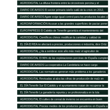
de las buenas perspectivas de producción
AGRODIGITAL La difusa frontera entre la circovirosis porcina y el
complejo respiratorio porcino
DIARIO DE AVISOS El sector primario isleño salió de la crisis en 2012,
cuando creció el 8%
DIARIO DE AVISOS Agate exige igual control para los productos locales y
los de fuera
AGROINFORMACIÓN Acusan a las grandes superficies de pactar poner
el pollo un 20% más barato como reclamo
EUROPAPRESS El Cabildo de Tenerife garantiza el mantenimiento del
Matadero y prevé una inversión de 500.000 euros en tres años
AGRODIGITAL Científicos chinos modifican la cantidad y calidad de
almidón del maíz
EL DÍA El REA no afectará a precios, producciones e industria, dice Ortiz
AGRODIGITAL ¿Va a sembrar este año más maíz el agricultor de
EEUU?
AGRODIGITAL El 96% de las explotaciones porcinas de España cumplen
la normativa de bienestar
DIARIO DE AVISOS La cooperativa La Candelaria se hace cargo
provisionalmente de Teisol
AGRODIGITAL Las normativas generan más problema a los ganaderos
que los precios de los cereales según la FNSEA
AGRODIGITAL Revisadas al alza las cifras de producción de maíz en
Argentina
EL DÍA Tenerife Sur El Cabildo y el ayuntamiento tratan de recuperar la
quesería
EL DÍA Tenerife La ganadería repunta y se profesionaliza en la Isla
AGRODIGITAL El cultivo de cereal de invierno se encuentra en buen
estado a pesar de las menores precipitaciones caídas
AGRODIGITAL Precios medios de los productos ganaderos en España a