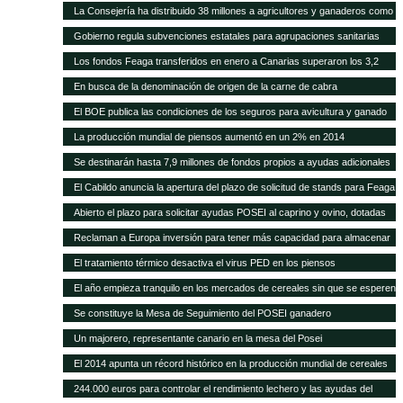
higiene para queserías
La Consejería ha distribuido 38 millones a agricultores y ganaderos como
ayudas adicionales POSEI
Gobierno regula subvenciones estatales para agrupaciones sanitarias
ganaderas
Los fondos Feaga transferidos en enero a Canarias superaron los 3,2
millones
En busca de la denominación de origen de la carne de cabra
El BOE publica las condiciones de los seguros para avicultura y ganado
equino
La producción mundial de piensos aumentó en un 2% en 2014
Se destinarán hasta 7,9 millones de fondos propios a ayudas adicionales
de diversas líneas POSEI
El Cabildo anuncia la apertura del plazo de solicitud de stands para Feaga
2015
Abierto el plazo para solicitar ayudas POSEI al caprino y ovino, dotadas
con seis millones de euros
Reclaman a Europa inversión para tener más capacidad para almacenar
cereal y oleaginosas
El tratamiento térmico desactiva el virus PED en los piensos
El año empieza tranquilo en los mercados de cereales sin que se esperen
cambios en meses
Se constituye la Mesa de Seguimiento del POSEI ganadero
Un majorero, representante canario en la mesa del Posei
El 2014 apunta un récord histórico en la producción mundial de cereales
244.000 euros para controlar el rendimiento lechero y las ayudas del