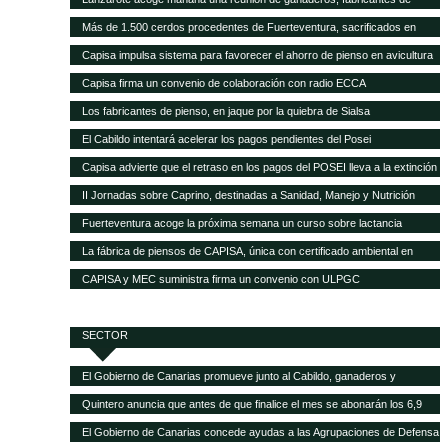
pienso y empresas transformadoras de leche para analizar la crisis del
Más de 1.500 cerdos procedentes de Fuerteventura, sacrificados en
sector
Gran Canaria por la mala gestión del matadero insular
Capisa impulsa sistema para favorecer el ahorro de pienso en avicultura
Capisa firma un convenio de colaboración con radio ECCA
Los fabricantes de pienso, en jaque por la quiebra de Sialsa
El Cabildo intentará acelerar los pagos pendientes del Posei
Capisa advierte que el retraso en los pagos del POSEI lleva a la extinción
al sector ganadero
II Jornadas sobre Caprino, destinadas a Sanidad, Manejo y Nutrición
Fuerteventura acoge la próxima semana un curso sobre lactancia
artificial en el sector caprino
La fábrica de piensos de CAPISA, única con certificado ambiental en
Canarias
CAPISA y MEC suministra firma un convenio con ULPGC
SECTOR
El Gobierno de Canarias promueve junto al Cabildo, ganaderos y
queseros de Tenerife el fomento de la producción local de forrajes
Quintero anuncia que antes de que finalice el mes se abonarán los 6,9
millones del POSEI adicional de la campaña 2015
El Gobierno de Canarias concede ayudas a las Agrupaciones de Defensa