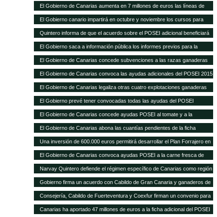
Sanitaria Ganadera por 300.000 euros
El Gobierno de Canarias aumenta en 7 millones de euros las líneas de
ayudas a comercialización y producción agrícola y ganadera
El Gobierno canario impartirá en octubre y noviembre los cursos para
obtener el certificado obligatorio para transporte animal
Quintero informa de que el acuerdo sobre el POSEI adicional beneficiará
a unos 4.800 agricultores y ganaderos de las Islas
El Gobierno saca a información pública los informes previos para la
legalización de otras 28 explotaciones ganaderas
El Gobierno de Canarias concede subvenciones a las razas ganaderas
autóctonas por importe de casi 200.000 euros
El Gobierno de Canarias convoca las ayudas adicionales del POSEI 2015
El Gobierno de Canarias legaliza otras cuatro explotaciones ganaderas
El Gobierno prevé tener convocadas todas las ayudas del POSEI
adicional, excepto 2011, antes de que termine el año
El Gobierno de Canarias concede ayudas POSEI al tomate y a la
industria láctea que emplea leche local por 3,7 millones de euros
El Gobierno de Canarias abona las cuantías pendientes de la ficha
adicional del POSEI 2014
Una inversión de 600.000 euros permitirá desarrollar el Plan Forrajero en
la isla de La Palma
El Gobierno de Canarias convoca ayudas POSEI a la carne fresca de
origen local por 2,28 millones de euros
Narvay Quintero defiende el régimen específico de Canarias como región
ultraperiférica en la estrategia española de negociación de la Política
Gobierno firma un acuerdo con Cabildo de Gran Canaria y ganaderos de
Agraria Común El consejero de Agricultura del Gobierno de Canarias
la isla para aumentar la producción de forraje para el ganado El consejero
Consejería, Cabildo de Fuerteventura y Coexfur firman un convenio para
participó ayer en Madrid en la Conferencia Sectorial de Agricultura y
de Agricultura, Ganadería, Pesca y Aguas, Narvay Quintero, explicó que
poner en marcha el Plan Forrajero con un presupuesto de 600.000 euros
Desarrollo Rural
Canarias ha aportado 47 millones de euros a la ficha adicional del POSEI
este plan quiere dar estabilidad a los ganaderos y una mejor alimentación
El consejero de Agricultura, Ganadería, Pesca y Aguas, Narvay Quintero,