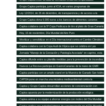
Grupo Capisa participa, junto al ICIA, en varios programas de
investigación ganadera
Ley 12/2014, de 26 de diciembre, de transparencia y de acceso a la
información pública.
Grupo Capisa dona 6.000 euros a los bancos de alimentos canarios
Capisa colabora con la 5º Copa Fedicaza de tiro al plato de Gran Canaria
Hoy, 15 de noviembre, Día Mundial del Aire Puro
Movilizar y sensibilizar en el Día Internacional contra el Cambio Climático
Capisa colabora con la Copa Audi de Hípica que se celebra en Las
Palmas
Jornada “Manejo de la Gestación y Patología Asociada” en caprino, esta
tarde en el Aula Ganadera de Grupo Capisa
Capisa difunde entre su plantilla medidas para la prevención de incendios
Huevos La Recova participa en GastroCanarias de la mano de GMR
Capisa participa con un amplio stand en la Muestra de Ganado San Isidro
Labrador de Uga, en Lanzarote
CAPISA pone en marcha una iniciativa medioambiental contra la
contaminación acústica
Capisa y Grupo Capisa desarrollan acciones de concienciación con
motivo del Día Internacional del Agua
Capisa apuesta por la modernización de la producción ecológica
Capisa anima a su equipo a ahorrar energía con motivo del Día Mundial
de la Energía
Capisa realiza una actividad interna de concienciación en el Día Mundial