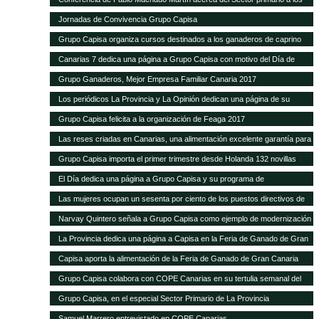
alumnos de Hecansa
Jornadas de Convivencia Grupo Capisa
Grupo Capisa organiza cursos destinados a los ganaderos de caprino
Canarias 7 dedica una página a Grupo Capisa con motivo del Día de
Canarias
Grupo Ganaderos, Mejor Empresa Familiar Canaria 2017
Los periódicos La Provincia y La Opinión dedican una página de su
suplemento de Sector Primario a Grupo Capisa
Grupo Capisa felicita a la organización de Feaga 2017
Las reses criadas en Canarias, una alimentación excelente garantía para
el consumidor local
Grupo Capisa importa el primer trimestre desde Holanda 132 novillas
frisonas de alta productividad
El Día dedica una página a Grupo Capisa y su programa de
Responsabilidad Social
Las mujeres ocupan un sesenta por ciento de los puestos directivos de
Grupo Capisa
Narvay Quintero señala a Grupo Capisa como ejemplo de modernización
e innovación en el Sector
La Provincia dedica una página a Capisa en la Feria de Ganado de Gran
Canaria
Capisa aporta la alimentación de la Feria de Ganado de Gran Canaria
Grupo Capisa colabora con COPE Canarias en su tertulia semanal del
Sector Primario
Grupo Capisa, en el especial Sector Primario de La Provincia
Samuel Marrero entrevistado en COPE Canarias