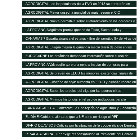
16 de enero de 2013
AGRODIGITAL Las inspecciones de la FVO en 2013 se centrarán en
seguridad alimentaria y bienestar en el transporte
AGRODIGITAL Mayor cosecha mundial de maíz, según el CIC
AGRODIGITAL Nueva normativa sobre el aturdimiento de los corderos y
cabritos
LA PROVINCIA Agüimes premia quesos de Telde, Santa Lucía y
Valsequillo en la cata insular
CANARIAS 7 España alcanza el estatus «libre del serotipo 8» del virus de
la lengua azul
AGRODIGITAL El agua mejora la ganancia media diaria de peso en los
terneros
EUROCARNE Los británicos demandan información sobre el uso de
transgénicos en la alimentación animal
LA PROVINCIA Valsequillo abre una central insular de compras para
abaratar productos agrícolas
AGRODIGITAL Se prevén en EEUU las menores existencias finales de
maíz de los últimos 17 años
AGRODIGITAL Cosecha de soja: aumenta en EEUU y alcanza record en
Brasil
AGRODIGITAL Suben los precios del trigo por las peores cifras
publicadas por el USDA
AGRODIGITAL Mínimos históricos en el uso de antibióticos para la
ganadería en Holanda
CANARIAS ACTUAL Lanzarote La Consejería de Agricultura y Ganadería
del Cabildo tramitará las subvenciones de 2013 del Gobierno regional
EL DÍA El Gobierno alerta de que la UE pone en riesgo el REF
destinadas al sector agrícola y ganadero de la isla
DIARIO DE AVISOS Críticas por la situación de la cooperativa de Benijos
RTVAGUACABRA El PP exige responsabilidad al Presidente del Cabildo