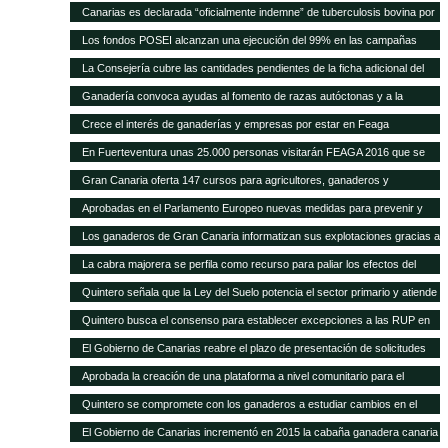
Quintero analiza con el Ministerio la mejor forma de abono de la campaña
a la cabaña existente
Canarias es declarada “oficialmente indemne” de tuberculosis bovina por
explicó que este plan permitirá a los ganaderos de la isla depender menos
2011, después de que se pague la cantidad relativa a 2015
la UE El consejero, Narvay Quintero, y el director de Ganadería, David de
de la importación de insumos
Los fondos POSEI alcanzan una ejecución del 99% en las campañas
Vera, informaron hoy en rueda de prensa de las actuaciones
2014 y 2015 Quintero destaca en el Parlamento que la Consejería de
La Consejería cubre las cantidades pendientes de la ficha adicional del
desarrolladas por este departamento para alcanzar este logro
Agricultura del Gobierno de Canarias ha recibido felicitaciones por parte
POSEI de 2014 tras incrementar la dotación presupuestaria propia El
Ganadería convoca ayudas al fomento de razas autóctonas y a la
de la UE por estas cifras y la positiva repercusión del programa en el
consejero de Agricultura, Ganadería, Pesca y Aguas, Narvay Quintero,
producción y comercialización de productos de la apicultura
sector primario canario
Crece el interés de ganaderías y empresas por estar en Feaga
espera que las transferencias acordadas con el Estado se cumplan para
empezar a convocar las ayudas de 2015
En Fuerteventura unas 25.000 personas visitarán FEAGA 2016 que se
celebra del 21 al 24 de abril
Gran Canaria oferta 147 cursos para agricultores, ganaderos y
pescadores
Aprobadas en el Parlamento Europeo nuevas medidas para prevenir y
frenar las enfermedades animales
Los ganaderos de Gran Canaria informatizan sus explotaciones gracias a
una pionera aplicación gratuita del Cabildo
La cabra majorera se perfila como recurso para paliar los efectos del
cambio climático
Quintero señala que la Ley del Suelo potencia el sector primario y atiende
sus demandas
Quintero busca el consenso para establecer excepciones a las RUP en
los tratados internacionales
El Gobierno de Canarias reabre el plazo de presentación de solicitudes
para acogerse a las subvenciones a inversiones del PDR
Aprobada la creación de una plataforma a nivel comunitario para el
fomento del bienestar animal
Quintero se compromete con los ganaderos a estudiar cambios en el
POSEI
El Gobierno de Canarias incrementó en 2015 la cabaña ganadera canaria