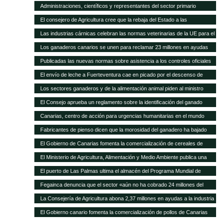
asamblea general
Administraciones, científicos y representantes del sector primario
trabajan en el Plan Forrajero de Canarias
El consejero de Agricultura cree que la rebaja del Estado a las
subvenciones al transporte aleja a los agricultores canarios de España y
Las industrias cárnicas celebran las normas veterinarias de la UE para el
de Europa
porcino
Los ganaderos canarios se unen para reclamar 23 millones en ayudas
atrasadas
Publicadas las nuevas normas sobre asistencia a los controles oficiales
en mataderos de aves y conejos
El envío de leche a Fuerteventura cae en picado por el descenso de
cabras
Los sectores ganaderos y de la alimentación animal piden al ministro
Montoro que el IVA reducido no suba del 10 al 21%
El Consejo aprueba un reglamento sobre la identificación del ganado
vacuno
Canarias, centro de acción para urgencias humanitarias en el mundo
Fabricantes de pienso dicen que la morosidad del ganadero ha bajado
sensiblemente
El Gobierno de Canarias fomenta la comercialización de cereales de
variedades tradicionales de Canarias
El Ministerio de Agricultura, Alimentación y Medio Ambiente publica una
nueva convocatoria de subvenciones para proyectos de investigación
El puerto de Las Palmas ultima el almacén del Programa Mundial de
aplicada al sector ganadero por 6,3 millones de euros
Alimentos
Fegainca denuncia que el sector «aún no ha cobrado 24 millones del
POSEI 2013»
La Consejería de Agricultura abona 2,37 millones en ayudas a la industria
láctea y queserías artesanales
El Gobierno canario fomenta la comercialización de pollos de Canarias