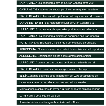
ante la nefasta gestión del Matadero Insular
LA PROVINCIA Los ganaderos envían a Gran Canaria otros 200
cochinos para sacrificar
CANARIAS 7 Ganaderos del sector porcino critican que el matadero
insular funcione solo al 50%
DIARIO DE AVISOS Los cabildos potenciarán las queserías artesanales
como elemento característico del medio rural
LA VOZ DE TENERIFE El Matadero Insular de Gran Canaria a la
vanguardia de todo el Archipiélago con más de 894.346 animales
LA PROVINCIA Un centenar de queserías podrán comercializar sus
registrados durante el transcurso de 2012
productos en la Península
LA PROVINCIA Los ganaderos majoreros sacrifican en Gran Canaria
1.500 cochinos
NOTICANARIAS El Matadero Insular de Fuerteventura garantiza la
prestación regular de sus servicios para el ganado porcino
AGRODIGITAL Nuevo sistema para reducir las emisiones de los purines
AGRODIGITAL Enciclopedia on line sobre alimentación animal
LA PROVINCIA Lanzarote Las cabras de Soo se mudan de corral
DIARIO DE AVISOS Jóvenes con la esperanza en el campo
EL DÍA Canarias depende de la importación del 92% de alimentos de
consumo básico
La sequía amenaza con elevar los precios de los cereales
Molina acusa a gobiernos de llevar a la ruina el sector primario canario
La Agricultura se ahoga en las islas
Jornadas de innovación agroalimentaria en La Aldea