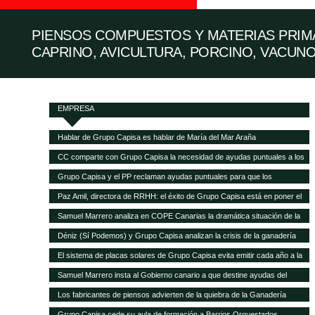
PIENSOS COMPUESTOS Y MATERIAS PRIMA
CAPRINO, AVICULTURA, PORCINO, VACUNO
EMPRESA
Hablar de Grupo Capisa es hablar de María del Mar Araña
CC comparte con Grupo Capisa la necesidad de ayudas puntuales a los
ganaderos canarios
Grupo Capisa y el PP reclaman ayudas puntuales para que los
ganaderos canarios puedan pagar la gran subida de la alimentación
Paz Amil, directora de RRHH: el éxito de Grupo Capisa está en poner el
animal
foco en las personas
Samuel Marrero analiza en COPE Canarias la dramática situación de la
ganadería canaria
Déniz (Sí Podemos) y Grupo Capisa analizan la crisis de la ganadería
canaria
El sistema de placas solares de Grupo Capisa evita emitir cada año a la
atmósfera 95,5 toneladas de CO2
Samuel Marrero insta al Gobierno canario a que destine ayudas del
Fondo de Recuperación a la ganadería, en peligro de desaparecer por la
Los fabricantes de piensos advierten de la quiebra de la Ganadería
crisis
canaria y demandan ayudas directas a las explotaciones
Grupo Capisa cede su aula de formación a Barrios Orquestados