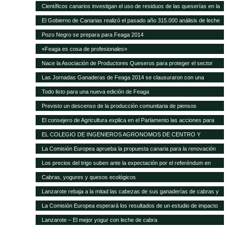
Científicos canarios investigan el uso de residuos de las queserías en la
alimentación de ganado caprino
El Gobierno de Canarias realizó el pasado año 315.000 análisis de leche
y quesos de las Islas
Pozo Negro se prepara para Feaga 2014
«Feaga es cosa de profesionales»
Nace la Asociación de Productores Queseros para proteger el sector
Las Jornadas Ganaderas de Feaga 2014 se clausuraron con una
reivindicación al respeto del reglamento europeo sobre el POSEI
Todo listo para una nueva edición de Feaga
Previsto un descenso de la producción comunitaria de piensos
compuestos en 2014
El consejero de Agricultura explica en el Parlamento las acciones para
mejorar la situación de la ganadería canaria
EL COLEGIO DE INGENIEROS AGRONOMOS DE CENTRO Y
CANARIAS ofrece una sesión gratuita sobre Bioseguridad y gestión de
La Comisión Europea aprueba la propuesta canaria para la renovación
las explotaciones en ganadería
del AIEM
Los precios del trigo suben ante la expectación por el referéndum en
Crimea
Cabras, yogures y quesos ecológicos
Lanzarote rebaja a la mitad las cabezas de sus ganaderías de cabras y
ovejas Las exigencias de Europa para conceder las ayudas deja unas
La Comisión Europea esperará los resultados de un estudio de impacto
12.000 cabezas caprinas y casi 4.000 ovinas
para modificar el POSEI
Lanzarote – El mejor yogur con leche de cabra