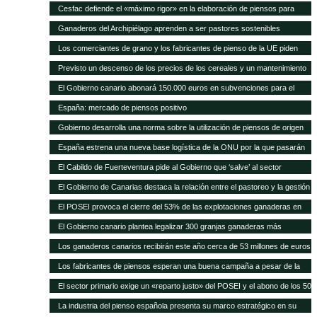
Cesfac defiende el «máximo rigor» en la elaboración de piensos para
animales
Ganaderos del Archipiélago aprenden a ser pastores sostenibles
Los comerciantes de grano y los fabricantes de pienso de la UE piden
celeridad en la aprobación de 8 cultivos MG
Previsto un descenso de los precios de los cereales y un mantenimiento
de los precios de la carne en los próximos 10 años según FAO/OCDE
El Gobierno canario abonará 150.000 euros en subvenciones para el
fomento de razas autóctonas
España: mercado de piensos positivo
Gobierno desarrolla una norma sobre la utilización de piensos de origen
animal
España estrena una nueva base logística de la ONU por la que pasarán
75.000 toneladas de ayuda para África al año
El Cabildo de Fuerteventura pide al Gobierno que ‘salve’ al sector
ganadero del hundimiento
El Gobierno de Canarias destaca la relación entre el pastoreo y la gestión
medioambiental
El POSEI provoca el cierre del 53% de las explotaciones ganaderas en
cuatro años
El Gobierno canario plantea legalizar 300 granjas ganaderas más
Los ganaderos canarios recibirán este año cerca de 53 millones de euros
en ayudas POSEI
Los fabricantes de piensos esperan una buena campaña a pesar de la
sequía en España
El sector primario exige un «reparto justo» del POSEI y el abono de los 50
millones adeudados
La industria del pienso española presenta su marco estratégico en su