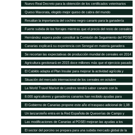
POSEI
Nuevo Real Decreto para la obtención de los certificados veterinarios
para comercio exterior
Queso Maxorata, elegido mejor queso de cabra del mundo
Resaltan la importancia del cochino negro canario para la ganadería
isleña
Fuerte subida de los forrajes mientras que el precio del resto de cereales
se mantiene fijo
Hernández espera poder constituir la Comisión de Seguimiento del POSEI
ganadero antes de finales de año
Canarias explicará su experiencia con Senegal en materia ganadera
Se recortan las expectativas de producción mundial de cereales en 2014
a pesar de las cosechas récord de maíz y trigo
Agricultura gestionará en 2015 doce millones más que el ejercicio pasado
y alcanza los 418,9 millones de euros
El Cabildo adapta el Plan Insular para mejorar la actividad agrícola y
ganadera
Situación del mercado internacional de los cereales en octubre
La World Travel Market de Londres tendrá sabor canario con la
promoción de sus quesos y vinos
8.000 agricultores y ganaderos canarios han recibido ayudas para
desarrollo rural
El Gobierno de Canarias propone este año el traspaso adicional de 1,08
millones del REA a la ganadería de las islas
Un lanzaroteño entra en la Red Española de Queserías de Campo y
Artesanas
Las modificaciones de Canarias al POSEI mejoran las ayudas a los
sectores productivos canarios
El sector del porcino se prepara para una subida mercado global de la