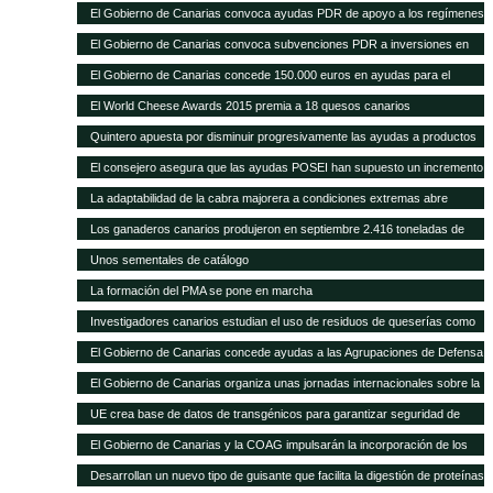
con 1.297 novillas de otras ganaderías, a través de ayudas POSEI
El Gobierno de Canarias convoca ayudas PDR de apoyo a los regímenes
de calidad por valor de 353.000 euros
El Gobierno de Canarias convoca subvenciones PDR a inversiones en
explotaciones agrarias por 11 millones de euros
El Gobierno de Canarias concede 150.000 euros en ayudas para el
fomento de razas ganaderas autóctonas
El World Cheese Awards 2015 premia a 18 quesos canarios
Quintero apuesta por disminuir progresivamente las ayudas a productos
importados en favor de las producciones locales
El consejero asegura que las ayudas POSEI han supuesto un incremento
del empleo y del asociacionismo
La adaptabilidad de la cabra majorera a condiciones extremas abre
nuevas vías de intercambio para el caprino canario
Los ganaderos canarios produjeron en septiembre 2.416 toneladas de
leche
Unos sementales de catálogo
La formación del PMA se pone en marcha
Investigadores canarios estudian el uso de residuos de queserías como
alimento para el caprino
El Gobierno de Canarias concede ayudas a las Agrupaciones de Defensa
Sanitaria Ganadera por valor de 300.000 euros
El Gobierno de Canarias organiza unas jornadas internacionales sobre la
ganadería como herramienta para el desarrollo en zonas áridas
UE crea base de datos de transgénicos para garantizar seguridad de
piensos
El Gobierno de Canarias y la COAG impulsarán la incorporación de los
jóvenes en el sector primario
Desarrollan un nuevo tipo de guisante que facilita la digestión de proteínas