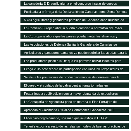
La ganadería El Draguillo triunfa en el concurso insular de quesos
Publicada la prórroga de la Declaración de Canarias como Zona Remota
a efectos de la eliminación de subproductos SANDACH hasta junio de
5.784 agricultores y ganaderos perciben de Canarias ocho millones de
2018
euros en ayudas adicionales POSEI
La Comisión Europea abre la puerta a cambiar la normativa del Posei
La CE propone ahora que los países puedan vetar los alimentos y
piensos transgénicos
Las Asociaciones de Defensa Sanitaria Ganadera de Canarias se
reunirán anualmente en la Feria de Fuerteventura
Agricultores y ganaderos canarios ya pueden solicitar las ayudas para la
contratación de seguros agrarios
Los productores piden a la UE que les permitan utilizar insectos para
fabricar piensos
Feaga 2015 bate récord de participación con unos 200 expositores de
empresas, productores locales y gastronomía tradicional
Se eleva las previsiones de producción mundial de cereales para la
campaña 2014-2015
El queso y el cuidado de la cabra centran unas jornadas en
Fuerteventura
Feaga llega a su 29 edición con la mayor demanda de expositores
La Consejería de Agricultura pone en marcha el Plan Forrajero de
Canarias
Aprobado el Calendario Oficial de Certámenes Ganaderos 2015
El cochino negro canario, una raza que investiga la ULPGC
Tenerife exporta al resto de las Islas su modelo de buenas prácticas de