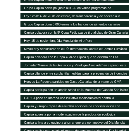
Grupo Capisa participa, junto al ICIA, en varios programas de
investigación ganadera
Ley 12/2014, de 26 de diciembre, de transparencia y de acceso a la
información pública.
Grupo Capisa dona 6.000 euros a los bancos de alimentos canarios
Capisa colabora con la 5º Copa Fedicaza de tiro al plato de Gran Canaria
Hoy, 15 de noviembre, Día Mundial del Aire Puro
Movilizar y sensibilizar en el Día Internacional contra el Cambio Climático
Capisa colabora con la Copa Audi de Hípica que se celebra en Las
Palmas
Jornada “Manejo de la Gestación y Patología Asociada” en caprino, esta
tarde en el Aula Ganadera de Grupo Capisa
Capisa difunde entre su plantilla medidas para la prevención de incendios
Huevos La Recova participa en GastroCanarias de la mano de GMR
Capisa participa con un amplio stand en la Muestra de Ganado San Isidro
Labrador de Uga, en Lanzarote
CAPISA pone en marcha una iniciativa medioambiental contra la
contaminación acústica
Capisa y Grupo Capisa desarrollan acciones de concienciación con
motivo del Día Internacional del Agua
Capisa apuesta por la modernización de la producción ecológica
Capisa anima a su equipo a ahorrar energía con motivo del Día Mundial
de la Energía
Capisa realiza una actividad interna de concienciación en el Día Mundial