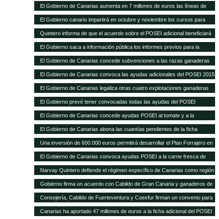
Sanitaria Ganadera por 300.000 euros
El Gobierno de Canarias aumenta en 7 millones de euros las líneas de
ayudas a comercialización y producción agrícola y ganadera
El Gobierno canario impartirá en octubre y noviembre los cursos para
obtener el certificado obligatorio para transporte animal
Quintero informa de que el acuerdo sobre el POSEI adicional beneficiará
a unos 4.800 agricultores y ganaderos de las Islas
El Gobierno saca a información pública los informes previos para la
legalización de otras 28 explotaciones ganaderas
El Gobierno de Canarias concede subvenciones a las razas ganaderas
autóctonas por importe de casi 200.000 euros
El Gobierno de Canarias convoca las ayudas adicionales del POSEI 2015
El Gobierno de Canarias legaliza otras cuatro explotaciones ganaderas
El Gobierno prevé tener convocadas todas las ayudas del POSEI
adicional, excepto 2011, antes de que termine el año
El Gobierno de Canarias concede ayudas POSEI al tomate y a la
industria láctea que emplea leche local por 3,7 millones de euros
El Gobierno de Canarias abona las cuantías pendientes de la ficha
adicional del POSEI 2014
Una inversión de 600.000 euros permitirá desarrollar el Plan Forrajero en
la isla de La Palma
El Gobierno de Canarias convoca ayudas POSEI a la carne fresca de
origen local por 2,28 millones de euros
Narvay Quintero defiende el régimen específico de Canarias como región
ultraperiférica en la estrategia española de negociación de la Política
Gobierno firma un acuerdo con Cabildo de Gran Canaria y ganaderos de
Agraria Común El consejero de Agricultura del Gobierno de Canarias
la isla para aumentar la producción de forraje para el ganado El consejero
Consejería, Cabildo de Fuerteventura y Coexfur firman un convenio para
participó ayer en Madrid en la Conferencia Sectorial de Agricultura y
de Agricultura, Ganadería, Pesca y Aguas, Narvay Quintero, explicó que
poner en marcha el Plan Forrajero con un presupuesto de 600.000 euros
Desarrollo Rural
Canarias ha aportado 47 millones de euros a la ficha adicional del POSEI
este plan quiere dar estabilidad a los ganaderos y una mejor alimentación
El consejero de Agricultura, Ganadería, Pesca y Aguas, Narvay Quintero,