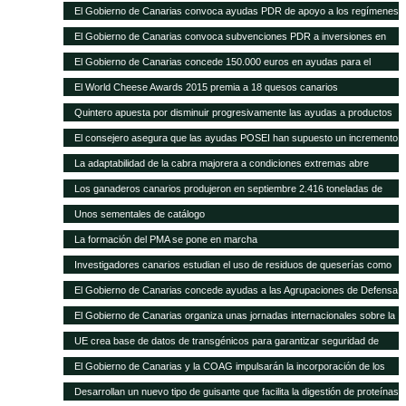
con 1.297 novillas de otras ganaderías, a través de ayudas POSEI
El Gobierno de Canarias convoca ayudas PDR de apoyo a los regímenes
de calidad por valor de 353.000 euros
El Gobierno de Canarias convoca subvenciones PDR a inversiones en
explotaciones agrarias por 11 millones de euros
El Gobierno de Canarias concede 150.000 euros en ayudas para el
fomento de razas ganaderas autóctonas
El World Cheese Awards 2015 premia a 18 quesos canarios
Quintero apuesta por disminuir progresivamente las ayudas a productos
importados en favor de las producciones locales
El consejero asegura que las ayudas POSEI han supuesto un incremento
del empleo y del asociacionismo
La adaptabilidad de la cabra majorera a condiciones extremas abre
nuevas vías de intercambio para el caprino canario
Los ganaderos canarios produjeron en septiembre 2.416 toneladas de
leche
Unos sementales de catálogo
La formación del PMA se pone en marcha
Investigadores canarios estudian el uso de residuos de queserías como
alimento para el caprino
El Gobierno de Canarias concede ayudas a las Agrupaciones de Defensa
Sanitaria Ganadera por valor de 300.000 euros
El Gobierno de Canarias organiza unas jornadas internacionales sobre la
ganadería como herramienta para el desarrollo en zonas áridas
UE crea base de datos de transgénicos para garantizar seguridad de
piensos
El Gobierno de Canarias y la COAG impulsarán la incorporación de los
jóvenes en el sector primario
Desarrollan un nuevo tipo de guisante que facilita la digestión de proteínas