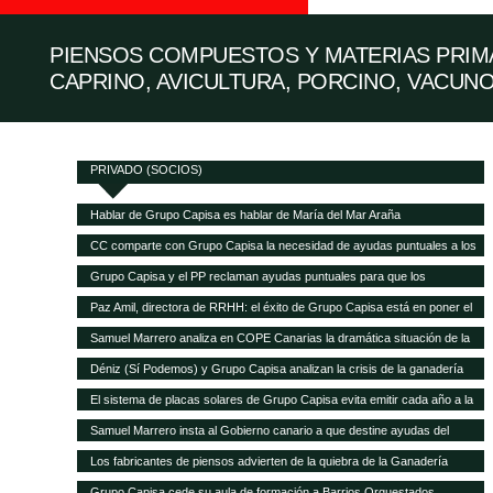
PIENSOS COMPUESTOS Y MATERIAS PRIMA
CAPRINO, AVICULTURA, PORCINO, VACUNO
PRIVADO (SOCIOS)
Hablar de Grupo Capisa es hablar de María del Mar Araña
CC comparte con Grupo Capisa la necesidad de ayudas puntuales a los
ganaderos canarios
Grupo Capisa y el PP reclaman ayudas puntuales para que los
ganaderos canarios puedan pagar la gran subida de la alimentación
Paz Amil, directora de RRHH: el éxito de Grupo Capisa está en poner el
animal
foco en las personas
Samuel Marrero analiza en COPE Canarias la dramática situación de la
ganadería canaria
Déniz (Sí Podemos) y Grupo Capisa analizan la crisis de la ganadería
canaria
El sistema de placas solares de Grupo Capisa evita emitir cada año a la
atmósfera 95,5 toneladas de CO2
Samuel Marrero insta al Gobierno canario a que destine ayudas del
Fondo de Recuperación a la ganadería, en peligro de desaparecer por la
Los fabricantes de piensos advierten de la quiebra de la Ganadería
crisis
canaria y demandan ayudas directas a las explotaciones
Grupo Capisa cede su aula de formación a Barrios Orquestados