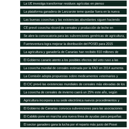
carne del 40% en 20 años
La UE investiga transformar residuos agrícolas en pienso
La plataforma ganadera de Lanzarote teme quedar fuera en la nueva
revisión del Posei
Las buenas cosechas y las existencias abundantes siguen haciendo
bajar los precios internacionales de los alimentos
CE prevé cosecha récord de cereales y producción de leche en
próximos meses
Se abre la convocatoria para las subvenciones genéricas de agricultura,
ganadería y pesca
Fuerteventura logra mejorar la distribución del POSEI para 2015
La agricultura y ganadería de Canarias han recibido 810 millones de
euros en ayudas del POSEI esta legislatura
El Gobierno canario atento a los posibles efectos del veto ruso a las
importaciones de la UE
La cosecha mundial de cereales estimada por la FAO en 2014 aumenta
en 14 Mt
La Comisión adopta propuestas sobre medicamentos veterinarios y
piensos medicamentosos
El CIC prevé las existencias mundiales de cereales más elevadas de los
15 años
La cosecha de cereales de invierno caerá un 25% este año, según
Agricultura
Agricultura incorpora a su sede electrónica nuevos procedimientos y
servicios on line
El Gobierno de Canarias convoca subvenciones para las asociaciones
agrarias
El Cabildo pone en marcha una nueva línea de ayudas para pequeñas
queserías con 100.000 euros
El sector ganadero gana la lucha por el reparto más justo del Posei