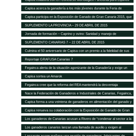
Capisa acerca la ganadería a los más jóvenes durante la Feria de
Ganado Selecto 2015
Capisa participa en la Exposición de Ganado de Gran Canaria 2015, que
contará con mil cabezas selectas de la isla
SUPLEMENTO LA PROVINCIA – 29 DE ABRIL DE 2015
Jornada de formación – Caprino y ovino: Sanidad y manejo de
alimentación
SUPLEMENTO CANARIAS 7 – 22 DE ABRIL DE 2015
Culmina el 50 aniversario de Capisa con un premio a la fidelidad de sus
clientes
Reportaje GRAFUSA Canarias 7
Fegainca alerta de la situación agonizante de la Ganadería y exige un
reparto más justo del Posei
Capisa sortea un Amarok
Fegainca cree que la reforma del REA mantendrá la desventaja
competitiva de la producción ganadera canaria
Nace la Federación de Ganaderos e Industriales de Canarias, Fegainca,
que por vez primera aglutina los intereses del sector en el Archipiélago
Capisa forma a una veintena de ganaderos en alimentación del ganado y
manejo de explotaciones
Capisa renueva su colaboración con la Exposición de Ganado de Gran
Canaria en su edición 2013
Los ganaderos de Canarias acusan a Rivero de “condenar al sector a la
desaparición con su desprecio”
Los ganaderos canarios lanzan una llamada de auxilio y exigen al
Gobierno que abone la ayuda de Estado del Posei
Lanzarote acoge mañana una reunión de ganaderos, fabricantes de