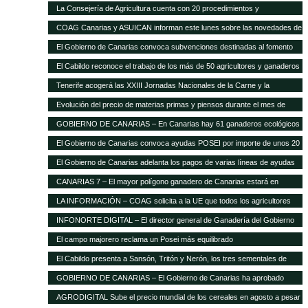
La Consejería de Agricultura cuenta con 20 procedimientos y
servicios»on-line»
COAG Canarias y ASUICAN informan este lunes sobre las novedades de
la Ley de la Cadena Alimentaria
El Gobierno de Canarias convoca subvenciones destinadas al fomento
de razas ganaderas autóctonas
El Cabildo reconoce el trabajo de los más de 50 agricultores y ganaderos
Tenerife acogerá las XXIII Jornadas Nacionales de la Carne y la
Seguridad Alimentaria de AVESA
Evolución del precio de materias primas y piensos durante el mes de
enero
GOBIERNO DE CANARIAS – En Canarias hay 61 ganaderos ecológicos
El Gobierno de Canarias convoca ayudas POSEI por importe de unos 20
millones de euros
El Gobierno de Canarias adelanta los pagos de varias líneas de ayudas
del POSEI ganadero
CANARIAS 7 – El mayor polígono ganadero de Canarias estará en
Corralillos
LA INFORMACIÓN – COAG solicita a la UE que todos los agricultores
tengan el mismo porcentaje de financiación en el POSEI
INFONORTE DIGITAL – El director general de Ganadería del Gobierno
de Canarias visita La Aldea
El campo majorero reclama un Posei más equilibrado
El Cabildo presenta a Sansón, Tritón y Nerón, los tres sementales de
cochino negro
GOBIERNO DE CANARIAS – El Gobierno de Canarias ha aprobado
medidas que suponen 20 millones extra en ayudas a la agricultura y
AGRODIGITAL Sube el precio mundial de los cereales en agosto a pesar
ganadería