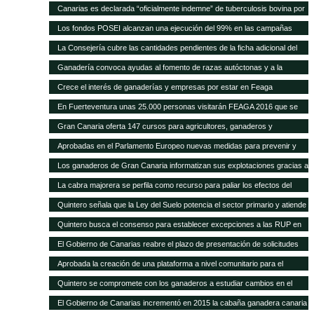
Quintero analiza con el Ministerio la mejor forma de abono de la campaña
a la cabaña existente
Canarias es declarada “oficialmente indemne” de tuberculosis bovina por
explicó que este plan permitirá a los ganaderos de la isla depender menos
2011, después de que se pague la cantidad relativa a 2015
la UE El consejero, Narvay Quintero, y el director de Ganadería, David de
de la importación de insumos
Los fondos POSEI alcanzan una ejecución del 99% en las campañas
Vera, informaron hoy en rueda de prensa de las actuaciones
2014 y 2015 Quintero destaca en el Parlamento que la Consejería de
La Consejería cubre las cantidades pendientes de la ficha adicional del
desarrolladas por este departamento para alcanzar este logro
Agricultura del Gobierno de Canarias ha recibido felicitaciones por parte
POSEI de 2014 tras incrementar la dotación presupuestaria propia El
Ganadería convoca ayudas al fomento de razas autóctonas y a la
de la UE por estas cifras y la positiva repercusión del programa en el
consejero de Agricultura, Ganadería, Pesca y Aguas, Narvay Quintero,
producción y comercialización de productos de la apicultura
sector primario canario
Crece el interés de ganaderías y empresas por estar en Feaga
espera que las transferencias acordadas con el Estado se cumplan para
empezar a convocar las ayudas de 2015
En Fuerteventura unas 25.000 personas visitarán FEAGA 2016 que se
celebra del 21 al 24 de abril
Gran Canaria oferta 147 cursos para agricultores, ganaderos y
pescadores
Aprobadas en el Parlamento Europeo nuevas medidas para prevenir y
frenar las enfermedades animales
Los ganaderos de Gran Canaria informatizan sus explotaciones gracias a
una pionera aplicación gratuita del Cabildo
La cabra majorera se perfila como recurso para paliar los efectos del
cambio climático
Quintero señala que la Ley del Suelo potencia el sector primario y atiende
sus demandas
Quintero busca el consenso para establecer excepciones a las RUP en
los tratados internacionales
El Gobierno de Canarias reabre el plazo de presentación de solicitudes
para acogerse a las subvenciones a inversiones del PDR
Aprobada la creación de una plataforma a nivel comunitario para el
fomento del bienestar animal
Quintero se compromete con los ganaderos a estudiar cambios en el
POSEI
El Gobierno de Canarias incrementó en 2015 la cabaña ganadera canaria