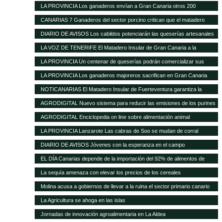
ante la nefasta gestión del Matadero Insular
LA PROVINCIA Los ganaderos envían a Gran Canaria otros 200
cochinos para sacrificar
CANARIAS 7 Ganaderos del sector porcino critican que el matadero
insular funcione solo al 50%
DIARIO DE AVISOS Los cabildos potenciarán las queserías artesanales
como elemento característico del medio rural
LA VOZ DE TENERIFE El Matadero Insular de Gran Canaria a la
vanguardia de todo el Archipiélago con más de 894.346 animales
LA PROVINCIA Un centenar de queserías podrán comercializar sus
registrados durante el transcurso de 2012
productos en la Península
LA PROVINCIA Los ganaderos majoreros sacrifican en Gran Canaria
1.500 cochinos
NOTICANARIAS El Matadero Insular de Fuerteventura garantiza la
prestación regular de sus servicios para el ganado porcino
AGRODIGITAL Nuevo sistema para reducir las emisiones de los purines
AGRODIGITAL Enciclopedia on line sobre alimentación animal
LA PROVINCIA Lanzarote Las cabras de Soo se mudan de corral
DIARIO DE AVISOS Jóvenes con la esperanza en el campo
EL DÍA Canarias depende de la importación del 92% de alimentos de
consumo básico
La sequía amenaza con elevar los precios de los cereales
Molina acusa a gobiernos de llevar a la ruina el sector primario canario
La Agricultura se ahoga en las islas
Jornadas de innovación agroalimentaria en La Aldea