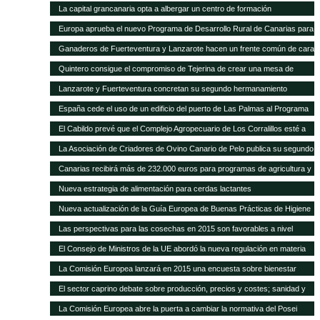
La capital grancanaria opta a albergar un centro de formación
internacional del Programa Mundial de Alimentos
Europa aprueba el nuevo Programa de Desarrollo Rural de Canarias para
2014-2020
Ganaderos de Fuerteventura y Lanzarote hacen un frente común de cara
a la modificación del POSEI-2016
Quintero consigue el compromiso de Tejerina de crear una mesa de
trabajo para analizar la ficha adicional del POSEI
Lanzarote y Fuerteventura concretan su segundo hermanamiento
ganadero
España cede el uso de un edificio del puerto de Las Palmas al Programa
Mundial de Alimentos
El Cabildo prevé que el Complejo Agropecuario de Los Corralillos esté a
pleno rendimiento en un año
La Asociación de Criadores de Ovino Canario de Pelo publica su segundo
Catálogo de Sementales
Canarias recibirá más de 232.000 euros para programas de agricultura y
ganadería
Nueva estrategia de alimentación para cerdas lactantes
Nueva actualización de la Guía Europea de Buenas Prácticas de Higiene
para cereales y oleaginosas
Las perspectivas para las cosechas en 2015 son favorables a nivel
mundial, pero persisten puntos críticos de inseguridad alimentaria
El Consejo de Ministros de la UE abordó la nueva regulación en materia
de sanidad animal
La Comisión Europea lanzará en 2015 una encuesta sobre bienestar
animal
El sector caprino debate sobre producción, precios y costes; sanidad y
comercialización
La Comisión Europea abre la puerta a cambiar la normativa del Posei