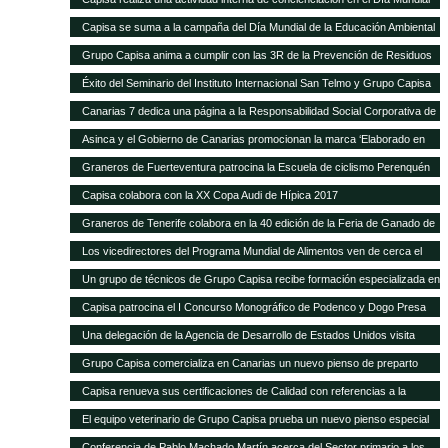
de la Educación Ambiental
Capisa se suma a la campaña del Día Mundial de la Educación Ambiental
Grupo Capisa anima a cumplir con las 3R de la Prevención de Residuos
Éxito del Seminario del Instituto Internacional San Telmo y Grupo Capisa
destinado al sector primario, la industria agroalimentaria y la distribución
Canarias 7 dedica una página a la Responsabilidad Social Corporativa de
Grupo Capisa
Asinca y el Gobierno de Canarias promocionan la marca ‘Elaborado en
Canarias’ con una campaña en la que participa Grupo Capisa
Graneros de Fuerteventura patrocina la Escuela de ciclismo Perenquén
Macebike
Capisa colabora con la XX Copa Audi de Hípica 2017
Graneros de Tenerife colabora en la 40 edición de la Feria de Ganado de
San Benito
Los vicedirectores del Programa Mundial de Alimentos ven de cerca el
trabajo de Silos Canarios
Un grupo de técnicos de Grupo Capisa recibe formación especializada en
la Complutense
Capisa patrocina el I Concurso Monográfico de Podenco y Dogo Presa
Canario de Santa Brígida
Una delegación de la Agencia de Desarrollo de Estados Unidos visita
Silos Canarios
Grupo Capisa comercializa en Canarias un nuevo pienso de preparto
para caprino y ovino
Capisa renueva sus certificaciones de Calidad con referencias a la
“evidente mejora continua”, según el auditor
El equipo veterinario de Grupo Capisa prueba un nuevo pienso especial
para ponedoras
Conferencia de Pablo Machado Martín acerca del Sector primario a los