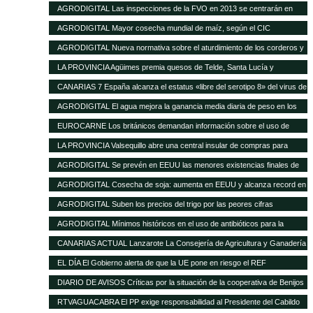
16 de enero de 2013
AGRODIGITAL Las inspecciones de la FVO en 2013 se centrarán en
seguridad alimentaria y bienestar en el transporte
AGRODIGITAL Mayor cosecha mundial de maíz, según el CIC
AGRODIGITAL Nueva normativa sobre el aturdimiento de los corderos y
cabritos
LA PROVINCIA Agüimes premia quesos de Telde, Santa Lucía y
Valsequillo en la cata insular
CANARIAS 7 España alcanza el estatus «libre del serotipo 8» del virus de
la lengua azul
AGRODIGITAL El agua mejora la ganancia media diaria de peso en los
terneros
EUROCARNE Los británicos demandan información sobre el uso de
transgénicos en la alimentación animal
LA PROVINCIA Valsequillo abre una central insular de compras para
abaratar productos agrícolas
AGRODIGITAL Se prevén en EEUU las menores existencias finales de
maíz de los últimos 17 años
AGRODIGITAL Cosecha de soja: aumenta en EEUU y alcanza record en
Brasil
AGRODIGITAL Suben los precios del trigo por las peores cifras
publicadas por el USDA
AGRODIGITAL Mínimos históricos en el uso de antibióticos para la
ganadería en Holanda
CANARIAS ACTUAL Lanzarote La Consejería de Agricultura y Ganadería
del Cabildo tramitará las subvenciones de 2013 del Gobierno regional
EL DÍA El Gobierno alerta de que la UE pone en riesgo el REF
destinadas al sector agrícola y ganadero de la isla
DIARIO DE AVISOS Críticas por la situación de la cooperativa de Benijos
RTVAGUACABRA El PP exige responsabilidad al Presidente del Cabildo