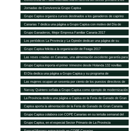
alumnos de Hecansa
Jornadas de Convivencia Grupo Capisa
Grupo Capisa organiza cursos destinados a los ganaderos de caprino
Canarias 7 dedica una página a Grupo Capisa con motivo del Día de
Canarias
Grupo Ganaderos, Mejor Empresa Familiar Canaria 2017
Los periódicos La Provincia y La Opinión dedican una página de su
suplemento de Sector Primario a Grupo Capisa
Grupo Capisa felicita a la organización de Feaga 2017
Las reses criadas en Canarias, una alimentación excelente garantía para
el consumidor local
Grupo Capisa importa el primer trimestre desde Holanda 132 novillas
frisonas de alta productividad
El Día dedica una página a Grupo Capisa y su programa de
Responsabilidad Social
Las mujeres ocupan un sesenta por ciento de los puestos directivos de
Grupo Capisa
Narvay Quintero señala a Grupo Capisa como ejemplo de modernización
e innovación en el Sector
La Provincia dedica una página a Capisa en la Feria de Ganado de Gran
Canaria
Capisa aporta la alimentación de la Feria de Ganado de Gran Canaria
Grupo Capisa colabora con COPE Canarias en su tertulia semanal del
Sector Primario
Grupo Capisa, en el especial Sector Primario de La Provincia
Samuel Marrero entrevistado en COPE Canarias