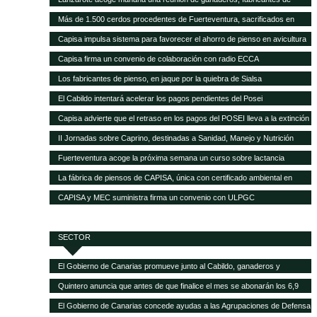
pienso y empresas transformadoras de leche para analizar la crisis del
Más de 1.500 cerdos procedentes de Fuerteventura, sacrificados en
sector
Gran Canaria por la mala gestión del matadero insular
Capisa impulsa sistema para favorecer el ahorro de pienso en avicultura
Capisa firma un convenio de colaboración con radio ECCA
Los fabricantes de pienso, en jaque por la quiebra de Sialsa
El Cabildo intentará acelerar los pagos pendientes del Posei
Capisa advierte que el retraso en los pagos del POSEI lleva a la extinción
al sector ganadero
II Jornadas sobre Caprino, destinadas a Sanidad, Manejo y Nutrición
Fuerteventura acoge la próxima semana un curso sobre lactancia
artificial en el sector caprino
La fábrica de piensos de CAPISA, única con certificado ambiental en
Canarias
CAPISA y MEC suministra firma un convenio con ULPGC
SECTOR
El Gobierno de Canarias promueve junto al Cabildo, ganaderos y
queseros de Tenerife el fomento de la producción local de forrajes
Quintero anuncia que antes de que finalice el mes se abonarán los 6,9
millones del POSEI adicional de la campaña 2015
El Gobierno de Canarias concede ayudas a las Agrupaciones de Defensa