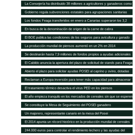
higiene para queserías
La Consejería ha distribuido 38 millones a agricultores y ganaderos como
ayudas adicionales POSEI
Gobierno regula subvenciones estatales para agrupaciones sanitarias
ganaderas
Los fondos Feaga transferidos en enero a Canarias superaron los 3,2
millones
En busca de la denominación de origen de la carne de cabra
El BOE publica las condiciones de los seguros para avicultura y ganado
equino
La producción mundial de piensos aumentó en un 2% en 2014
Se destinarán hasta 7,9 millones de fondos propios a ayudas adicionales
de diversas líneas POSEI
El Cabildo anuncia la apertura del plazo de solicitud de stands para Feaga
2015
Abierto el plazo para solicitar ayudas POSEI al caprino y ovino, dotadas
con seis millones de euros
Reclaman a Europa inversión para tener más capacidad para almacenar
cereal y oleaginosas
El tratamiento térmico desactiva el virus PED en los piensos
El año empieza tranquilo en los mercados de cereales sin que se esperen
cambios en meses
Se constituye la Mesa de Seguimiento del POSEI ganadero
Un majorero, representante canario en la mesa del Posei
El 2014 apunta un récord histórico en la producción mundial de cereales
244.000 euros para controlar el rendimiento lechero y las ayudas del