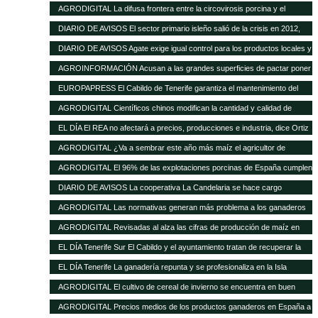
de las buenas perspectivas de producción
AGRODIGITAL La difusa frontera entre la circovirosis porcina y el
complejo respiratorio porcino
DIARIO DE AVISOS El sector primario isleño salió de la crisis en 2012,
cuando creció el 8%
DIARIO DE AVISOS Agate exige igual control para los productos locales y
los de fuera
AGROINFORMACIÓN Acusan a las grandes superficies de pactar poner
el pollo un 20% más barato como reclamo
EUROPAPRESS El Cabildo de Tenerife garantiza el mantenimiento del
Matadero y prevé una inversión de 500.000 euros en tres años
AGRODIGITAL Científicos chinos modifican la cantidad y calidad de
almidón del maíz
EL DÍA El REA no afectará a precios, producciones e industria, dice Ortiz
AGRODIGITAL ¿Va a sembrar este año más maíz el agricultor de
EEUU?
AGRODIGITAL El 96% de las explotaciones porcinas de España cumplen
la normativa de bienestar
DIARIO DE AVISOS La cooperativa La Candelaria se hace cargo
provisionalmente de Teisol
AGRODIGITAL Las normativas generan más problema a los ganaderos
que los precios de los cereales según la FNSEA
AGRODIGITAL Revisadas al alza las cifras de producción de maíz en
Argentina
EL DÍA Tenerife Sur El Cabildo y el ayuntamiento tratan de recuperar la
quesería
EL DÍA Tenerife La ganadería repunta y se profesionaliza en la Isla
AGRODIGITAL El cultivo de cereal de invierno se encuentra en buen
estado a pesar de las menores precipitaciones caídas
AGRODIGITAL Precios medios de los productos ganaderos en España a