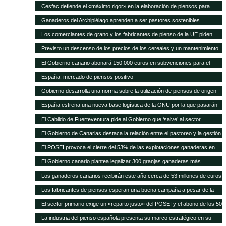
Cesfac defiende el «máximo rigor» en la elaboración de piensos para
animales
Ganaderos del Archipiélago aprenden a ser pastores sostenibles
Los comerciantes de grano y los fabricantes de pienso de la UE piden
celeridad en la aprobación de 8 cultivos MG
Previsto un descenso de los precios de los cereales y un mantenimiento
de los precios de la carne en los próximos 10 años según FAO/OCDE
El Gobierno canario abonará 150.000 euros en subvenciones para el
fomento de razas autóctonas
España: mercado de piensos positivo
Gobierno desarrolla una norma sobre la utilización de piensos de origen
animal
España estrena una nueva base logística de la ONU por la que pasarán
75.000 toneladas de ayuda para África al año
El Cabildo de Fuerteventura pide al Gobierno que ‘salve’ al sector
ganadero del hundimiento
El Gobierno de Canarias destaca la relación entre el pastoreo y la gestión
medioambiental
El POSEI provoca el cierre del 53% de las explotaciones ganaderas en
cuatro años
El Gobierno canario plantea legalizar 300 granjas ganaderas más
Los ganaderos canarios recibirán este año cerca de 53 millones de euros
en ayudas POSEI
Los fabricantes de piensos esperan una buena campaña a pesar de la
sequía en España
El sector primario exige un «reparto justo» del POSEI y el abono de los 50
millones adeudados
La industria del pienso española presenta su marco estratégico en su