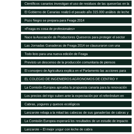
Científicos canarios investigan el uso de residuos de las queserías en la
alimentación de ganado caprino
El Gobierno de Canarias realizó el pasado año 315.000 análisis de leche
y quesos de las Islas
Pozo Negro se prepara para Feaga 2014
«Feaga es cosa de profesionales»
Nace la Asociación de Productores Queseros para proteger el sector
Las Jornadas Ganaderas de Feaga 2014 se clausuraron con una
reivindicación al respeto del reglamento europeo sobre el POSEI
Todo listo para una nueva edición de Feaga
Previsto un descenso de la producción comunitaria de piensos
compuestos en 2014
El consejero de Agricultura explica en el Parlamento las acciones para
mejorar la situación de la ganadería canaria
EL COLEGIO DE INGENIEROS AGRONOMOS DE CENTRO Y
CANARIAS ofrece una sesión gratuita sobre Bioseguridad y gestión de
La Comisión Europea aprueba la propuesta canaria para la renovación
las explotaciones en ganadería
del AIEM
Los precios del trigo suben ante la expectación por el referéndum en
Crimea
Cabras, yogures y quesos ecológicos
Lanzarote rebaja a la mitad las cabezas de sus ganaderías de cabras y
ovejas Las exigencias de Europa para conceder las ayudas deja unas
La Comisión Europea esperará los resultados de un estudio de impacto
12.000 cabezas caprinas y casi 4.000 ovinas
para modificar el POSEI
Lanzarote – El mejor yogur con leche de cabra