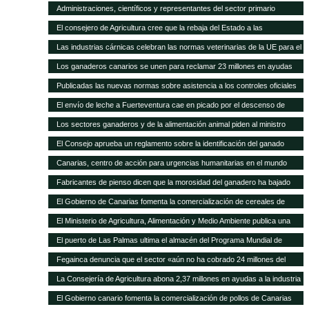
asamblea general
Administraciones, científicos y representantes del sector primario
trabajan en el Plan Forrajero de Canarias
El consejero de Agricultura cree que la rebaja del Estado a las
subvenciones al transporte aleja a los agricultores canarios de España y
Las industrias cárnicas celebran las normas veterinarias de la UE para el
de Europa
porcino
Los ganaderos canarios se unen para reclamar 23 millones en ayudas
atrasadas
Publicadas las nuevas normas sobre asistencia a los controles oficiales
en mataderos de aves y conejos
El envío de leche a Fuerteventura cae en picado por el descenso de
cabras
Los sectores ganaderos y de la alimentación animal piden al ministro
Montoro que el IVA reducido no suba del 10 al 21%
El Consejo aprueba un reglamento sobre la identificación del ganado
vacuno
Canarias, centro de acción para urgencias humanitarias en el mundo
Fabricantes de pienso dicen que la morosidad del ganadero ha bajado
sensiblemente
El Gobierno de Canarias fomenta la comercialización de cereales de
variedades tradicionales de Canarias
El Ministerio de Agricultura, Alimentación y Medio Ambiente publica una
nueva convocatoria de subvenciones para proyectos de investigación
El puerto de Las Palmas ultima el almacén del Programa Mundial de
aplicada al sector ganadero por 6,3 millones de euros
Alimentos
Fegainca denuncia que el sector «aún no ha cobrado 24 millones del
POSEI 2013»
La Consejería de Agricultura abona 2,37 millones en ayudas a la industria
láctea y queserías artesanales
El Gobierno canario fomenta la comercialización de pollos de Canarias