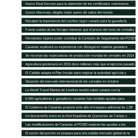
POSEI
Nuevo Real Decreto para la obtención de los certificados veterinarios
para comercio exterior
Queso Maxorata, elegido mejor queso de cabra del mundo
Resaltan la importancia del cochino negro canario para la ganadería
isleña
Fuerte subida de los forrajes mientras que el precio del resto de cereales
se mantiene fijo
Hernández espera poder constituir la Comisión de Seguimiento del POSEI
ganadero antes de finales de año
Canarias explicará su experiencia con Senegal en materia ganadera
Se recortan las expectativas de producción mundial de cereales en 2014
a pesar de las cosechas récord de maíz y trigo
Agricultura gestionará en 2015 doce millones más que el ejercicio pasado
y alcanza los 418,9 millones de euros
El Cabildo adapta el Plan Insular para mejorar la actividad agrícola y
ganadera
Situación del mercado internacional de los cereales en octubre
La World Travel Market de Londres tendrá sabor canario con la
promoción de sus quesos y vinos
8.000 agricultores y ganaderos canarios han recibido ayudas para
desarrollo rural
El Gobierno de Canarias propone este año el traspaso adicional de 1,08
millones del REA a la ganadería de las islas
Un lanzaroteño entra en la Red Española de Queserías de Campo y
Artesanas
Las modificaciones de Canarias al POSEI mejoran las ayudas a los
sectores productivos canarios
El sector del porcino se prepara para una subida mercado global de la