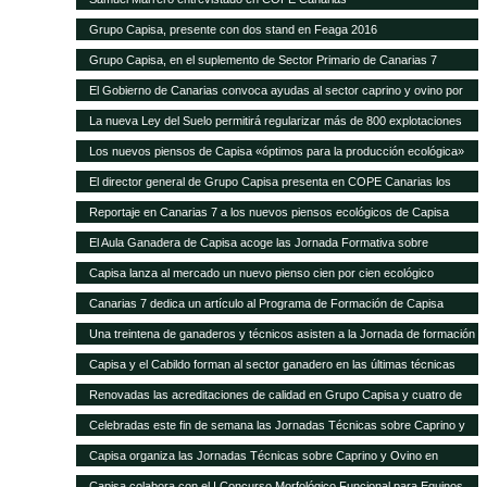
Grupo Capisa, presente con dos stand en Feaga 2016
Grupo Capisa, en el suplemento de Sector Primario de Canarias 7
El Gobierno de Canarias convoca ayudas al sector caprino y ovino por
seis millones de euros
La nueva Ley del Suelo permitirá regularizar más de 800 explotaciones
agrícolas y ganaderas
Los nuevos piensos de Capisa «óptimos para la producción ecológica»
El director general de Grupo Capisa presenta en COPE Canarias los
nuevos piensos ecológicos
Reportaje en Canarias 7 a los nuevos piensos ecológicos de Capisa
El Aula Ganadera de Capisa acoge las Jornada Formativa sobre
Avicultura de Puesta
Capisa lanza al mercado un nuevo pienso cien por cien ecológico
Canarias 7 dedica un artículo al Programa de Formación de Capisa
Una treintena de ganaderos y técnicos asisten a la Jornada de formación
en vacuno de Capisa y el Cabildo de Gran Canaria
Capisa y el Cabildo forman al sector ganadero en las últimas técnicas
mundiales de alimentación y manejo de vacuno
Renovadas las acreditaciones de calidad en Grupo Capisa y cuatro de
sus empresas
Celebradas este fin de semana las Jornadas Técnicas sobre Caprino y
Ovino de Uga
Capisa organiza las Jornadas Técnicas sobre Caprino y Ovino en
Lanzarote
Capisa colabora con el I Concurso Morfológico Funcional para Equinos